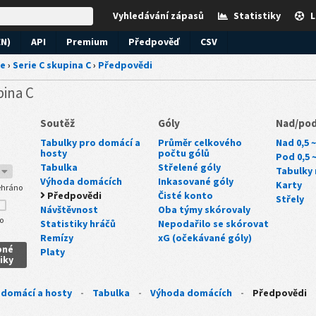
Vyhledávání zápasů
Statistiky
L
EN)
API
Premium
Předpověď
CSV
ie
›
Serie C skupina C
›
Předpovědi
pina C
Soutěž
Góly
Nad/po
Tabulky pro domácí a
Průměr celkového
Nad 0,5 ~
hosty
počtu gólů
Pod 0,5 
Tabulka
Střelené góly
Tabulky 
7
Výhoda domácích
Inkasované góly
Karty
hráno
Předpovědi
Čisté konto
Střely
Návštěvnost
Oba týmy skórovaly
o
Statistiky hráčů
Nepodařilo se skórovat
Remízy
xG (očekávané góly)
bné
Platy
iky
 domácí a hosty
-
Tabulka
-
Výhoda domácích
-
Předpovědi