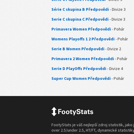
Série C skupina B Předpovědi
- Divize 3
Serie C skupina C Předpovědi
- Divize 3
Primavera Women Předpovědi
- Pohár
Womens Playoffs 1 2 Předpovědi
- Pohár
Serie B Women Předpovědi
- Divize 2
Primavera 2 Women Předpovědi
- Pohár
Serie D PlayOffs Předpovědi
- Divize 4
Super Cup Women Předpovědi
- Pohár
FootyStats je váš nejlepší zdroj statistik, jako 
over 2.5/under 2.5, HT/FT, dynamické statistik