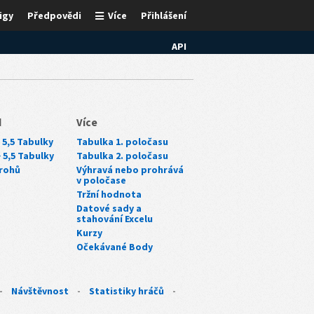
igy
Předpovědi
Více
Přihlášení
API
d
Více
 5,5 Tabulky
Tabulka 1. poločasu
~ 5,5 Tabulky
Tabulka 2. poločasu
rohů
Výhravá nebo prohrává
v poločase
Tržní hodnota
Datové sady a
stahování Excelu
Kurzy
Očekávané Body
-
Návštěvnost
-
Statistiky hráčů
-