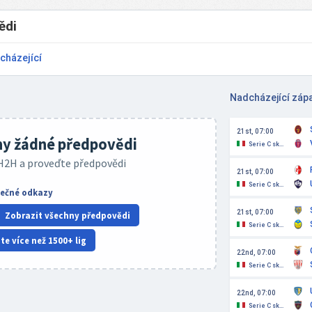
ědi
cházející
Nadcházející záp
21st, 07:00
ny žádné předpovědi
Serie C skupina C
 H2H a proveďte předpovědi
21st, 07:00
Serie C skupina C
tečné odkazy
21st, 07:00
Zobrazit všechny předpovědi
Serie C skupina C
e více než 1500+ lig
22nd, 07:00
Serie C skupina C
22nd, 07:00
Serie C skupina C