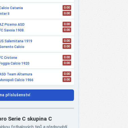
0.00
Calcio Catania
0.00
Inter II
0.00
AZ Picerno ASD
0.00
FC Savoia 1908
0.00
US Salernitana 1919
0.00
Sorrento Calcio
0.00
FC Crotone
0.00
Foggia Calcio 1920
0.00
ASD Team Altamura
0.00
Monopoli Calcio 1966
na příslušenství
pro Serie C skupina C
bírkou fotbalových tipů a předpovědí