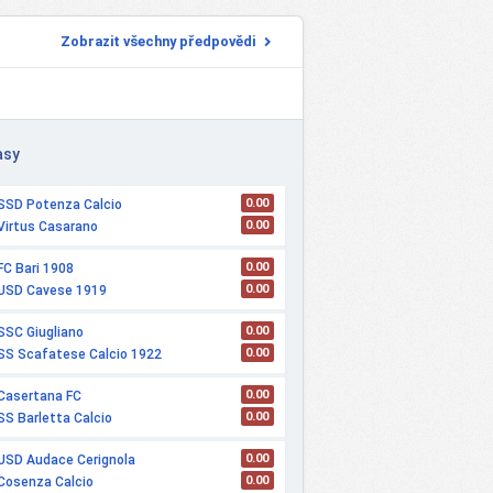
Zobrazit všechny předpovědi
asy
0.00
SSD Potenza Calcio
0.00
Virtus Casarano
0.00
FC Bari 1908
0.00
USD Cavese 1919
0.00
SSC Giugliano
0.00
SS Scafatese Calcio 1922
0.00
Casertana FC
0.00
SS Barletta Calcio
0.00
USD Audace Cerignola
0.00
Cosenza Calcio