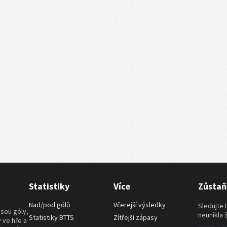
Statistiky
Více
Zůstaň
Nad/pod gólů
Včerejší výsledky
Sledujte 
jsou góly,
neunikla 
Statistiky BTTS
Zítřejší zápasy
y ve hře a