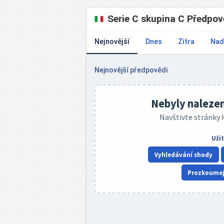
Serie C skupina C Předpov
Nejnovější
Dnes
Zítra
Nad
Nejnovější předpovědi
Nebyly naleze
Navštivte stránky
Uži
Vyhledávání shody
Prozkoumejt