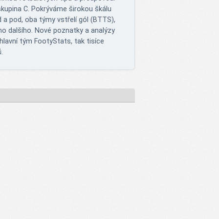
 skupina C. Pokrýváme širokou škálu
d a pod, oba týmy vstřelí gól (BTTS),
ho dalšího. Nové poznatky a analýzy
hlavní tým FootyStats, tak tisíce
ů.