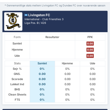
* Gennemsnitlige stats mellem Livingston FC og Dundee FC over nuværende sæson
Livingston FC
International - Club Friendlies 3
Liga Pos.
0
/ 426
Form
Resultater
PPK
Samlet
0.00
Hjemme
0.00
Ude
0.00
Stats
Samlet
Hjemme
Ude
Sejr %
0%
0%
0%
GNS.
0.00
0.00
0.00
Scorede
0.00
0.00
0.00
Lukket Ind
0.00
0.00
0.00
BHS
0%
0%
0%
Clean Sheets
0%
0%
0%
FTS
0%
0%
0%