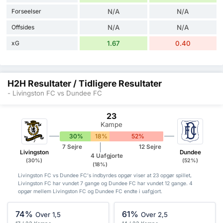
Forseelser
N/A
N/A
Offsides
N/A
N/A
xG
1.67
0.40
H2H Resultater / Tidligere Resultater
- Livingston FC vs Dundee FC
23
Kampe
30%
18%
52%
7 Sejre
12 Sejre
Livingston
Dundee
4 Uafgjorte
(30%)
(52%)
(18%)
Livingston FC vs Dundee FC's indbyrdes opgør viser at 23 opgør spillet,
Livingston FC har vundet 7 gange og Dundee FC har vundet 12 gange. 4
opgør mellem Livingston FC og Dundee FC endte i uafgjort.
74%
61%
Over 1,5
Over 2,5