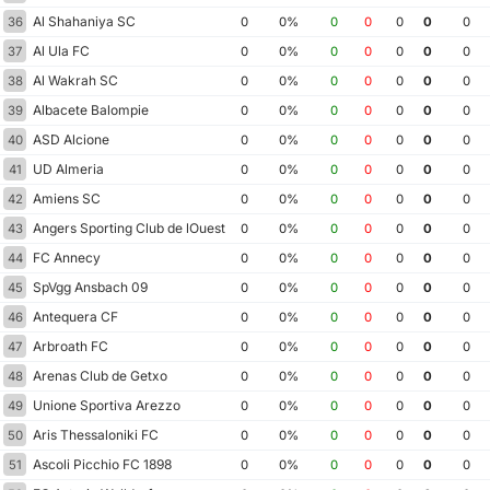
Al Shahaniya SC
36
0
0%
0
0
0
0
0
Al Ula FC
37
0
0%
0
0
0
0
0
Al Wakrah SC
38
0
0%
0
0
0
0
0
Albacete Balompie
39
0
0%
0
0
0
0
0
ASD Alcione
40
0
0%
0
0
0
0
0
UD Almeria
41
0
0%
0
0
0
0
0
Amiens SC
42
0
0%
0
0
0
0
0
Angers Sporting Club de lOuest
43
0
0%
0
0
0
0
0
FC Annecy
44
0
0%
0
0
0
0
0
SpVgg Ansbach 09
45
0
0%
0
0
0
0
0
Antequera CF
46
0
0%
0
0
0
0
0
Arbroath FC
47
0
0%
0
0
0
0
0
Arenas Club de Getxo
48
0
0%
0
0
0
0
0
Unione Sportiva Arezzo
49
0
0%
0
0
0
0
0
Aris Thessaloniki FC
50
0
0%
0
0
0
0
0
Ascoli Picchio FC 1898
51
0
0%
0
0
0
0
0