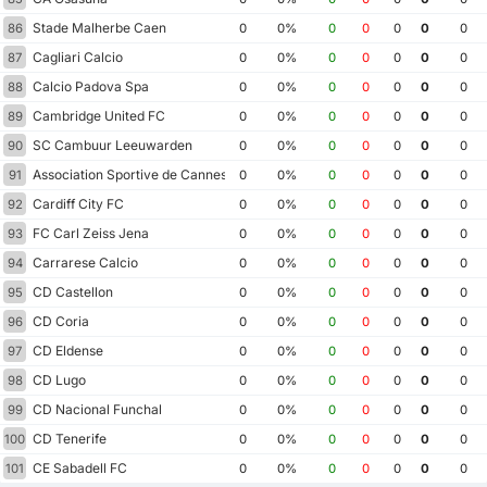
Stade Malherbe Caen
86
0
0%
0
0
0
0
0
Cagliari Calcio
87
0
0%
0
0
0
0
0
Calcio Padova Spa
88
0
0%
0
0
0
0
0
Cambridge United FC
89
0
0%
0
0
0
0
0
SC Cambuur Leeuwarden
90
0
0%
0
0
0
0
0
Association Sportive de Cannes
91
0
0%
0
0
0
0
0
Cardiff City FC
92
0
0%
0
0
0
0
0
FC Carl Zeiss Jena
93
0
0%
0
0
0
0
0
Carrarese Calcio
94
0
0%
0
0
0
0
0
CD Castellon
95
0
0%
0
0
0
0
0
CD Coria
96
0
0%
0
0
0
0
0
CD Eldense
97
0
0%
0
0
0
0
0
CD Lugo
98
0
0%
0
0
0
0
0
CD Nacional Funchal
99
0
0%
0
0
0
0
0
CD Tenerife
100
0
0%
0
0
0
0
0
CE Sabadell FC
101
0
0%
0
0
0
0
0