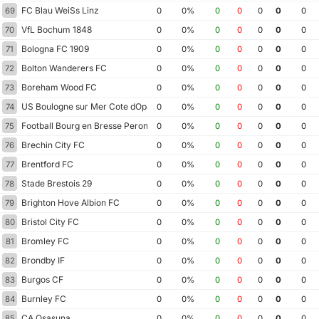
FC Blau WeiSs Linz
69
0
0%
0
0
0
0
0
VfL Bochum 1848
70
0
0%
0
0
0
0
0
Bologna FC 1909
71
0
0%
0
0
0
0
0
Bolton Wanderers FC
72
0
0%
0
0
0
0
0
Boreham Wood FC
73
0
0%
0
0
0
0
0
US Boulogne sur Mer Cote dOpale
74
0
0%
0
0
0
0
0
Football Bourg en Bresse Peronnas 01
75
0
0%
0
0
0
0
0
Brechin City FC
76
0
0%
0
0
0
0
0
Brentford FC
77
0
0%
0
0
0
0
0
Stade Brestois 29
78
0
0%
0
0
0
0
0
Brighton Hove Albion FC
79
0
0%
0
0
0
0
0
Bristol City FC
80
0
0%
0
0
0
0
0
Bromley FC
81
0
0%
0
0
0
0
0
Brondby IF
82
0
0%
0
0
0
0
0
Burgos CF
83
0
0%
0
0
0
0
0
Burnley FC
84
0
0%
0
0
0
0
0
CA Osasuna
85
0
0%
0
0
0
0
0