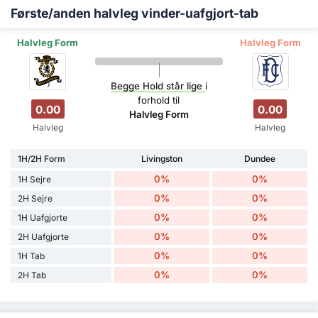
Første/anden halvleg vinder-uafgjort-tab
Halvleg Form
Halvleg Form
Begge Hold står lige
i
forhold til
0.00
0.00
Halvleg Form
Halvleg
Halvleg
1H/2H Form
Livingston
Dundee
0%
0%
1H Sejre
0%
0%
2H Sejre
0%
0%
1H Uafgjorte
0%
0%
2H Uafgjorte
0%
0%
1H Tab
0%
0%
2H Tab