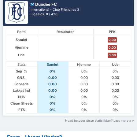
Dundee FC
International - Club Friendlies 3
Liga Pos.
0
/ 426
Form
Resultater
PPK
Samlet
0.00
Hjemme
0.00
Ude
0.00
Stats
Samlet
Hjemme
Ude
Sejr %
0%
0%
0%
GNS.
0.00
0.00
0.00
Scorede
0.00
0.00
0.00
Lukket Ind
0.00
0.00
0.00
BHS
0%
0%
0%
Clean Sheets
0%
0%
0%
FTS
0%
0%
0%
Hvad betyder disse statistikker? Læs mere