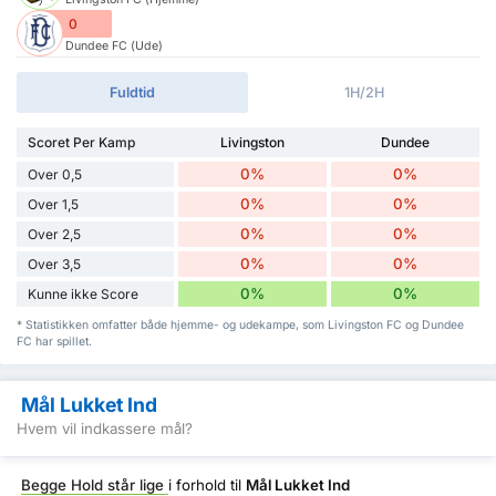
0
Dundee FC (Ude)
Fuldtid
1H/2H
Scoret Per Kamp
Livingston
Dundee
0%
0%
Over 0,5
0%
0%
Over 1,5
0%
0%
Over 2,5
0%
0%
Over 3,5
0%
0%
Kunne ikke Score
* Statistikken omfatter både hjemme- og udekampe, som Livingston FC og Dundee
FC har spillet.
Mål Lukket Ind
Hvem vil indkassere mål?
Begge Hold står lige
i forhold til
Mål Lukket Ind