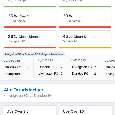
17 / 23 Kampe
14 / 23 Kampe
35%
39%
Over 3,5
BHS
8 / 23 Kampe
9 / 23 Kampe
26%
43%
Clean Sheets
Clean Sheets
Livingston FC
Dundee FC
Livingston FC vs Dundee FC Tidligere Resultater
14/02/2026
13/12/2025
09/05/2026
20/09/
Dundee FC
2
Livingston FC
2
Dundee FC
3
Dunde
Livingston FC
2
Dundee FC
2
Livingston FC
0
Living
Alle Forudsigelser
- Livingston FC vs Dundee FC
0%
0%
Over 2,5
Over 1,5