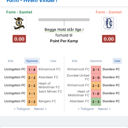
Form - Hvem Vinder?
Form - Samlet
Form - Samlet
Begge Hold står lige
i
forhold til
0.00
0.00
Point Per Kamp
Alle
Hjemme
Ude
Alle
Hjemme
Ude
Livingston FC
Kilmarnock FC
Kilmarnock FC
Dundee FC
1 - 4
3 - 1
Dundee United
Livingston FC
Aberdeen FC
Dundee FC
2 - 2
3 - 0
FC
Heart of
Livingston FC
Kilmarnock FC
Dundee FC
2 - 2
2 - 2
Midlothian FC
Saint Mirren FC
Heart of
Livingston FC
Dundee FC
1 - 1
1 - 0
Midlothian FC
Livingston FC
Rangers FC
Aberdeen FC
Dundee FC
2 - 2
2 - 3
Tidligere
Næste
Tidligere
Næste