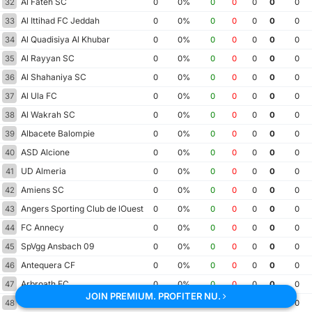
Al Fateh SC
32
0
0%
0
0
0
0
0
Al Ittihad FC Jeddah
33
0
0%
0
0
0
0
0
Al Quadisiya Al Khubar
34
0
0%
0
0
0
0
0
Al Rayyan SC
35
0
0%
0
0
0
0
0
Al Shahaniya SC
36
0
0%
0
0
0
0
0
Al Ula FC
37
0
0%
0
0
0
0
0
Al Wakrah SC
38
0
0%
0
0
0
0
0
Albacete Balompie
39
0
0%
0
0
0
0
0
ASD Alcione
40
0
0%
0
0
0
0
0
UD Almeria
41
0
0%
0
0
0
0
0
Amiens SC
42
0
0%
0
0
0
0
0
Angers Sporting Club de lOuest
43
0
0%
0
0
0
0
0
FC Annecy
44
0
0%
0
0
0
0
0
SpVgg Ansbach 09
45
0
0%
0
0
0
0
0
Antequera CF
46
0
0%
0
0
0
0
0
Arbroath FC
47
0
0%
0
0
0
0
0
JOIN PREMIUM. PROFITER NU.
Arenas Club de Getxo
48
0
0%
0
0
0
0
0