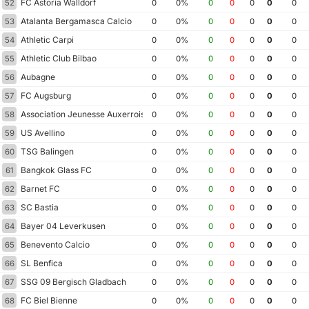
FC Astoria Walldorf
52
0
0%
0
0
0
0
0
Atalanta Bergamasca Calcio
53
0
0%
0
0
0
0
0
Athletic Carpi
54
0
0%
0
0
0
0
0
Athletic Club Bilbao
55
0
0%
0
0
0
0
0
Aubagne
56
0
0%
0
0
0
0
0
FC Augsburg
57
0
0%
0
0
0
0
0
Association Jeunesse Auxerroise
58
0
0%
0
0
0
0
0
US Avellino
59
0
0%
0
0
0
0
0
TSG Balingen
60
0
0%
0
0
0
0
0
Bangkok Glass FC
61
0
0%
0
0
0
0
0
Barnet FC
62
0
0%
0
0
0
0
0
SC Bastia
63
0
0%
0
0
0
0
0
Bayer 04 Leverkusen
64
0
0%
0
0
0
0
0
Benevento Calcio
65
0
0%
0
0
0
0
0
SL Benfica
66
0
0%
0
0
0
0
0
SSG 09 Bergisch Gladbach
67
0
0%
0
0
0
0
0
FC Biel Bienne
68
0
0%
0
0
0
0
0