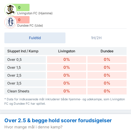
0
Livingston FC (Hjemme)
0
Dundee FC (Ude)
Fuldtid
1H/2H
Sluppet Ind / Kamp
Livingston
Dundee
0%
0%
Over 0,5
0%
0%
Over 1,5
0%
0%
Over 2,5
0%
0%
Over 3,5
0%
0%
Clean Sheets
* Data for indkasserede mål inkluderer både hjemme- og udekampe, som Livingston
FC og Dundee FC har spillet.
Over 2.5 & begge hold scorer forudsigelser
Hvor mange mål i denne kamp?