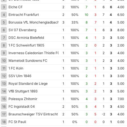
Elche CF
3
2
100%
7
1
6
6
4.00
Eintracht Frankfurt
4
2
50%
10
3
7
4
6.50
Borussia VfL Monchengladbach
5
3
33%
8
7
1
4
5.00
SV 07 Elversberg
6
1
100%
7
1
6
3
8.00
DSC Arminia Bielefeld
7
1
100%
4
1
3
3
5.00
1 FC Schweinfurt 1905
8
1
100%
2
0
2
3
2.00
Inverness Caledonian Thistle FC
9
1
100%
3
1
2
3
4.00
Mamelodi Sundowns FC
10
1
100%
3
1
2
3
4.00
1 FC Koln
11
1
100%
2
1
1
3
3.00
SSV Ulm 1846
12
1
100%
2
1
1
3
3.00
Royal Standard de Liege
13
1
100%
3
2
1
3
5.00
VfB Stuttgart 1893
14
1
100%
3
2
1
3
5.00
Polessya Zhitomir
15
1
100%
4
3
1
3
7.00
FC Ingolstadt 04
16
2
50%
5
4
1
3
4.50
Braunschweiger TSV Eintracht 1895
17
2
50%
3
5
-2
3
4.00
FC St Pauli
18
1
0%
0
0
0
1
0.00