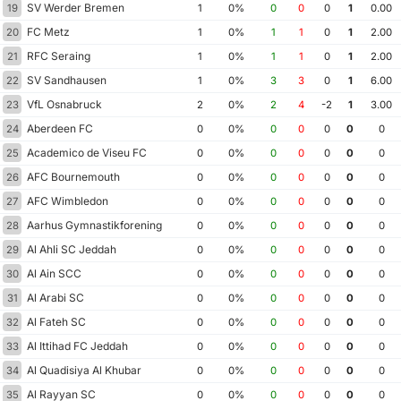
SV Werder Bremen
19
1
0%
0
0
0
1
0.00
FC Metz
20
1
0%
1
1
0
1
2.00
RFC Seraing
21
1
0%
1
1
0
1
2.00
SV Sandhausen
22
1
0%
3
3
0
1
6.00
VfL Osnabruck
23
2
0%
2
4
-2
1
3.00
Aberdeen FC
24
0
0%
0
0
0
0
0
Academico de Viseu FC
25
0
0%
0
0
0
0
0
AFC Bournemouth
26
0
0%
0
0
0
0
0
AFC Wimbledon
27
0
0%
0
0
0
0
0
Aarhus Gymnastikforening
28
0
0%
0
0
0
0
0
Al Ahli SC Jeddah
29
0
0%
0
0
0
0
0
Al Ain SCC
30
0
0%
0
0
0
0
0
Al Arabi SC
31
0
0%
0
0
0
0
0
Al Fateh SC
32
0
0%
0
0
0
0
0
Al Ittihad FC Jeddah
33
0
0%
0
0
0
0
0
Al Quadisiya Al Khubar
34
0
0%
0
0
0
0
0
Al Rayyan SC
35
0
0%
0
0
0
0
0