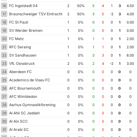
FC Ingolstadt 04
16
2
50%
5
4
1
3
4.50
Braunschweiger TSV Eintracht 1895
17
2
50%
3
5
-2
3
4.00
FC St Pauli
18
1
0%
0
0
0
1
0.00
SV Werder Bremen
19
1
0%
0
0
0
1
0.00
FC Metz
20
1
0%
1
1
0
1
2.00
RFC Seraing
21
1
0%
1
1
0
1
2.00
SV Sandhausen
22
1
0%
3
3
0
1
6.00
VfL Osnabruck
23
2
0%
2
4
-2
1
3.00
Aberdeen FC
24
0
0%
0
0
0
0
0
Academico de Viseu FC
25
0
0%
0
0
0
0
0
AFC Bournemouth
26
0
0%
0
0
0
0
0
AFC Wimbledon
27
0
0%
0
0
0
0
0
Aarhus Gymnastikforening
28
0
0%
0
0
0
0
0
Al Ahli SC Jeddah
29
0
0%
0
0
0
0
0
Al Ain SCC
30
0
0%
0
0
0
0
0
Al Arabi SC
31
0
0%
0
0
0
0
0