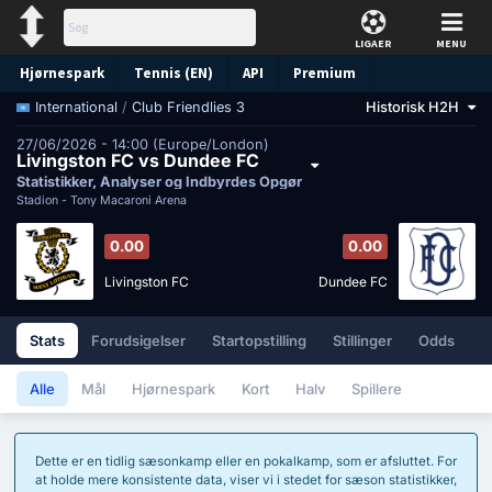
LIGAER
MENU
Hjørnespark
Tennis (EN)
API
Premium
/
Club Friendlies 3
Historisk H2H
International
Forudsigelse
27/06/2026 - 14:00 (Europe/London)
Livingston FC vs Dundee FC
Statistikker, Analyser og Indbyrdes Opgør
Stadion -
Tony Macaroni Arena
0.00
0.00
Livingston FC
Dundee FC
Stats
Forudsigelser
Startopstilling
Stillinger
Odds
Alle
Mål
Hjørnespark
Kort
Halv
Spillere
Dette er en tidlig sæsonkamp eller en pokalkamp, ​​som er afsluttet. For
at holde mere konsistente data, viser vi i stedet for sæson statistikker,