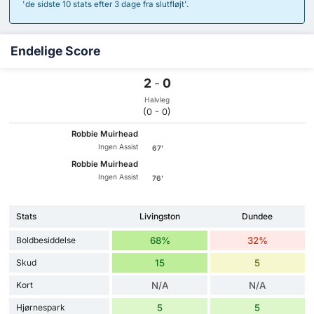
'de sidste 10 stats efter 3 dage fra slutfløjt'.
Endelige Score
2
-
0
Halvleg
(0 - 0)
Robbie Muirhead
Ingen Assist
67'
Robbie Muirhead
Ingen Assist
76'
Stats
Livingston
Dundee
Boldbesiddelse
68%
32%
Skud
15
5
Kort
N/A
N/A
Hjørnespark
5
5