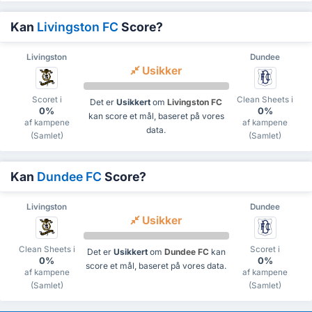
Kan
Livingston FC
Score?
Livingston
Dundee
Usikker
Scoret i
Clean Sheets i
Det er
Usikkert
om
Livingston FC
0%
0%
kan score et mål, baseret på vores
af kampene
af kampene
data.
(Samlet)
(Samlet)
Kan
Dundee FC
Score?
Livingston
Dundee
Usikker
Clean Sheets i
Scoret i
Det er
Usikkert
om
Dundee FC
kan
0%
0%
score et mål, baseret på vores data.
af kampene
af kampene
(Samlet)
(Samlet)