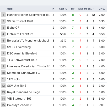
Hold
K
Sejr %
MF
MM
MFskl.
P
GNS.
Hannoverscher Sportverein 1896
1
4
100%
8
0
8
12
2.00
SV Darmstadt 1898
2
3
100%
7
3
4
9
3.33
Elche CF
3
2
100%
7
1
6
6
4.00
Eintracht Frankfurt
4
2
50%
10
3
7
4
6.50
Borussia VfL Monchengladbach
5
3
33%
8
7
1
4
5.00
SV 07 Elversberg
6
1
100%
7
1
6
3
8.00
DSC Arminia Bielefeld
7
1
100%
4
1
3
3
5.00
1 FC Schweinfurt 1905
8
1
100%
2
0
2
3
2.00
Inverness Caledonian Thistle FC
9
1
100%
3
1
2
3
4.00
Mamelodi Sundowns FC
10
1
100%
3
1
2
3
4.00
1 FC Koln
11
1
100%
2
1
1
3
3.00
SSV Ulm 1846
12
1
100%
2
1
1
3
3.00
Royal Standard de Liege
13
1
100%
3
2
1
3
5.00
VfB Stuttgart 1893
14
1
100%
3
2
1
3
5.00
Polessya Zhitomir
15
1
100%
4
3
1
3
7.00