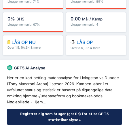
Ligagennemsnit : 74%
Ligagennemsnit : 89%
0%
0.00
BHS
Mål / Kamp
Ligagennemsnit : 67%
Ligagennemsnit : 4
LÅS OP NU
LÅS OP
Over 1.5, 1H/2H & mere
Over 8.5, 9.5 & mere
GPT5 AI Analyse
Her er en kort betting-matchanalyse for Livingston vs Dundee
(Tony Macaroni Arena) i sæson 2026. Kampen løber i et
uafsluttet status og statistik er baseret på tilgængelige data
omkring hjemme-/udebaneform og bookmaker-odds.
Nøglebillede - Hjem...
Registrer dig som bruger (gratis) for at se GPT5
statistikanalyse »