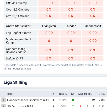
0.00
0.00
0.00
Offsides / kamp
0%
0%
0%
Over 2,5 Offsides
0%
0%
0%
Over 3,5 Offsides
Andre Statistikker
Livingston
Dundee
Gennemsnit
0.00
0.00
0.00
Fejl Begået / kamp
Modstanders Fejl /
0
0
0.00
Kamp
Gennemsnitlig
0%
0%
0%
Boldbesiddelse
0%
0%
0%
Uafgjort%FT
Noget data rundes op eller ned til nærmeste procentdel og kan derfor svare til 101 %,
når de lægges sammen.
Liga Stilling
Hold
K
Sejr %
MF
MM
MFskl.
P
GNS.
Hannoverscher Sportverein 1896
1
4
100%
8
0
8
12
2.00
SV Darmstadt 1898
2
3
100%
7
3
4
9
3.33