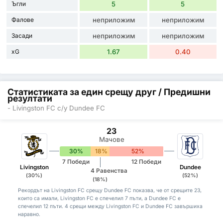
Ъгли
5
5
Фалове
неприложим
неприложим
Засади
неприложим
неприложим
xG
1.67
0.40
Статистиката за един срещу друг / Предишни
резултати
- Livingston FC с/у Dundee FC
23
Мачове
30%
18%
52%
7 Победи
12 Победи
Livingston
Dundee
4 Равенства
(30%)
(52%)
(18%)
Рекордът на Livingston FC срещу Dundee FC показва, че от срещите 23,
които са имали, Livingston FC е спечелил 7 пъти, а Dundee FC е
спечелил 12 пъти. 4 срещи между Livingston FC и Dundee FC завършиха
наравно.