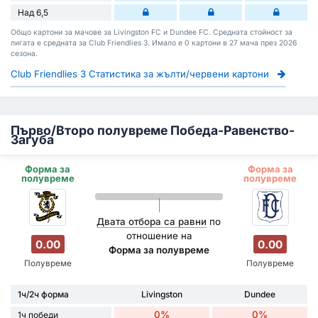
Над 6,5
Общо картони за мачове за Livingston FC и Dundee FC. Средната стойност за
лигата е средната за Club Friendlies 3. Имало е 0 картони в 27 мача през 2026
сезона.
Club Friendlies 3 Статистика за жълти/червени картони
Първо/Второ полувреме Победа-Равенство-
Загуба
Форма за
Форма за
полувреме
полувреме
Двата отбора са равни
по
отношение на
0.00
0.00
Форма за полувреме
Полувреме
Полувреме
1ч/2ч форма
Livingston
Dundee
0%
0%
1ч победи