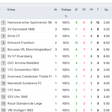
Отбор
Иг
Победа
ЗГ
ПГ
ГР
Т
Ср.
%
Hannoverscher Sportverein 1896
1
4
100%
8
0
8
12
2.00
SV Darmstadt 1898
2
3
100%
7
3
4
9
3.33
Elche CF
3
2
100%
7
1
6
6
4.00
Eintracht Frankfurt
4
2
50%
10
3
7
4
6.50
Borussia VfL Monchengladbach
5
3
33%
8
7
1
4
5.00
SV 07 Elversberg
6
1
100%
7
1
6
3
8.00
DSC Arminia Bielefeld
7
1
100%
4
1
3
3
5.00
1 FC Schweinfurt 1905
8
1
100%
2
0
2
3
2.00
Inverness Caledonian Thistle FC
9
1
100%
3
1
2
3
4.00
Mamelodi Sundowns FC
10
1
100%
3
1
2
3
4.00
1 FC Koln
11
1
100%
2
1
1
3
3.00
SSV Ulm 1846
12
1
100%
2
1
1
3
3.00
Royal Standard de Liege
13
1
100%
3
2
1
3
5.00
VfB Stuttgart 1893
14
1
100%
3
2
1
3
5.00