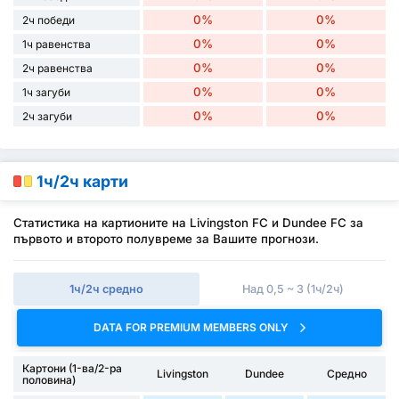
0%
0%
2ч победи
0%
0%
1ч равенства
0%
0%
2ч равенства
0%
0%
1ч загуби
0%
0%
2ч загуби
1ч/2ч карти
Статистика на картионите на Livingston FC и Dundee FC за
първото и второто полувреме за Вашите прогнози.
1ч/2ч средно
Над 0,5 ~ 3 (1ч/2ч)
DATA FOR PREMIUM MEMBERS ONLY
Картони (1-ва/2-ра
Livingston
Dundee
Средно
половина)