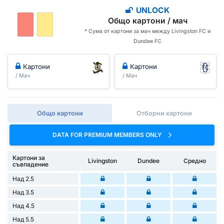
UNLOCK
Общо картони / мач
* Сума от картони за мач между Livingston FC и
Dundee FC
Картони
Картони
/ Мач
/ Мач
Общо картони
Отборни картони
DATA FOR PREMIUM MEMBERS ONLY
Картони за
Livingston
Dundee
Средно
съвпадение
Над 2.5
Над 3.5
Над 4.5
Над 5.5