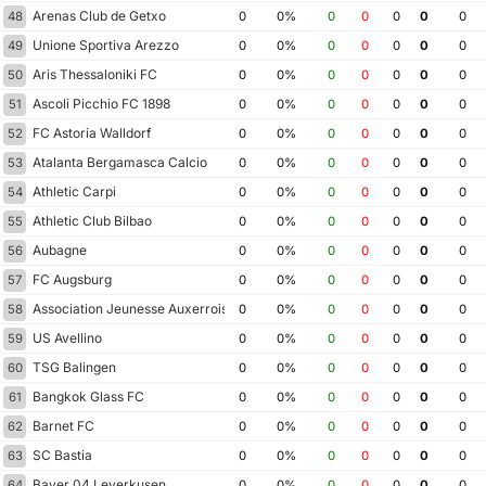
Arenas Club de Getxo
48
0
0%
0
0
0
0
0
Unione Sportiva Arezzo
49
0
0%
0
0
0
0
0
Aris Thessaloniki FC
50
0
0%
0
0
0
0
0
Ascoli Picchio FC 1898
51
0
0%
0
0
0
0
0
FC Astoria Walldorf
52
0
0%
0
0
0
0
0
Atalanta Bergamasca Calcio
53
0
0%
0
0
0
0
0
Athletic Carpi
54
0
0%
0
0
0
0
0
Athletic Club Bilbao
55
0
0%
0
0
0
0
0
Aubagne
56
0
0%
0
0
0
0
0
FC Augsburg
57
0
0%
0
0
0
0
0
Association Jeunesse Auxerroise
58
0
0%
0
0
0
0
0
US Avellino
59
0
0%
0
0
0
0
0
TSG Balingen
60
0
0%
0
0
0
0
0
Bangkok Glass FC
61
0
0%
0
0
0
0
0
Barnet FC
62
0
0%
0
0
0
0
0
SC Bastia
63
0
0%
0
0
0
0
0
Bayer 04 Leverkusen
64
0
0%
0
0
0
0
0