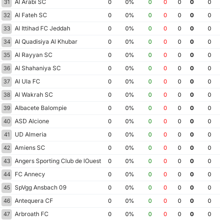
Al Arabi SC
31
0
0%
0
0
0
0
0
Al Fateh SC
32
0
0%
0
0
0
0
0
Al Ittihad FC Jeddah
33
0
0%
0
0
0
0
0
Al Quadisiya Al Khubar
34
0
0%
0
0
0
0
0
Al Rayyan SC
35
0
0%
0
0
0
0
0
Al Shahaniya SC
36
0
0%
0
0
0
0
0
Al Ula FC
37
0
0%
0
0
0
0
0
Al Wakrah SC
38
0
0%
0
0
0
0
0
Albacete Balompie
39
0
0%
0
0
0
0
0
ASD Alcione
40
0
0%
0
0
0
0
0
UD Almeria
41
0
0%
0
0
0
0
0
Amiens SC
42
0
0%
0
0
0
0
0
Angers Sporting Club de lOuest
43
0
0%
0
0
0
0
0
FC Annecy
44
0
0%
0
0
0
0
0
SpVgg Ansbach 09
45
0
0%
0
0
0
0
0
Antequera CF
46
0
0%
0
0
0
0
0
Arbroath FC
47
0
0%
0
0
0
0
0