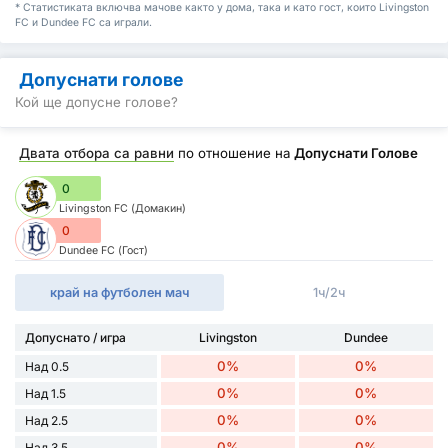
* Статистиката включва мачове както у дома, така и като гост, които Livingston
FC и Dundee FC са играли.
Допуснати голове
Кой ще допусне голове?
Двата отбора са равни
по отношение на
Допуснати Голове
0
Livingston FC (Домакин)
0
Dundee FC (Гост)
край на футболен мач
1ч/2ч
Допуснато / игра
Livingston
Dundee
0%
0%
Над 0.5
0%
0%
Над 1.5
0%
0%
Над 2.5
0%
0%
Над 3.5