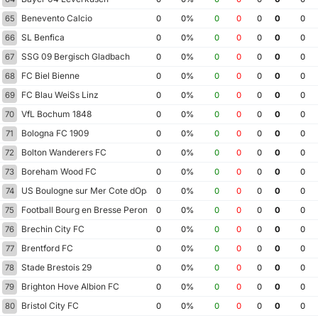
Benevento Calcio
65
0
0%
0
0
0
0
0
SL Benfica
66
0
0%
0
0
0
0
0
SSG 09 Bergisch Gladbach
67
0
0%
0
0
0
0
0
FC Biel Bienne
68
0
0%
0
0
0
0
0
FC Blau WeiSs Linz
69
0
0%
0
0
0
0
0
VfL Bochum 1848
70
0
0%
0
0
0
0
0
Bologna FC 1909
71
0
0%
0
0
0
0
0
Bolton Wanderers FC
72
0
0%
0
0
0
0
0
Boreham Wood FC
73
0
0%
0
0
0
0
0
US Boulogne sur Mer Cote dOpale
74
0
0%
0
0
0
0
0
Football Bourg en Bresse Peronnas 01
75
0
0%
0
0
0
0
0
Brechin City FC
76
0
0%
0
0
0
0
0
Brentford FC
77
0
0%
0
0
0
0
0
Stade Brestois 29
78
0
0%
0
0
0
0
0
Brighton Hove Albion FC
79
0
0%
0
0
0
0
0
Bristol City FC
80
0
0%
0
0
0
0
0