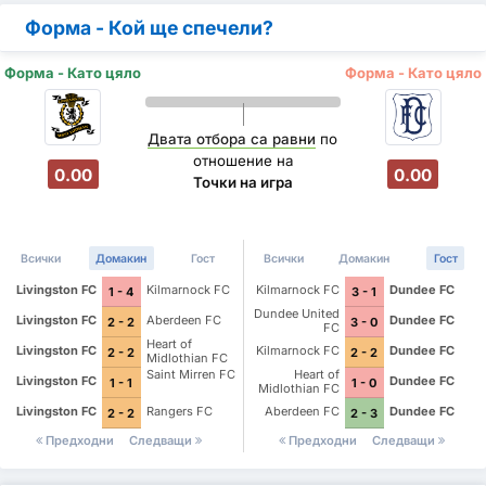
Форма - Кой ще спечели?
Форма - Като цяло
Форма - Като цяло
Двата отбора са равни
по
отношение на
0.00
0.00
Точки на игра
Всички
Домакин
Гост
Всички
Домакин
Гост
Livingston FC
Kilmarnock FC
Kilmarnock FC
Dundee FC
1 - 4
3 - 1
Dundee United
Livingston FC
Aberdeen FC
Dundee FC
2 - 2
3 - 0
FC
Heart of
Livingston FC
Kilmarnock FC
Dundee FC
2 - 2
2 - 2
Midlothian FC
Saint Mirren FC
Heart of
Livingston FC
Dundee FC
1 - 1
1 - 0
Midlothian FC
Livingston FC
Rangers FC
Aberdeen FC
Dundee FC
2 - 2
2 - 3
Предходни
Следващи
Предходни
Следващи