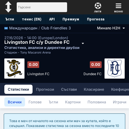
ЛИГИ
МЕНЮ
Ъгли
тенис (EN)
API
Премиум
Прогноза
/
Club Friendlies 3
Минало H2H
Международен
27/6/2026 - 14:00 (Europe/London)
Livingston FC с/у Dundee FC
Статистика, анализи и директни двубои
Стадион -
Tony Macaroni Arena
0.00
0.00
Livingston FC
Dundee FC
Статистики
Прогнози
Състави
Класиране
Коефици
Всички
Голове
Ъгли
Картони
Половина
Играчи
Това е мач от началото на сезона или мач за купата, който е
свършил. Показваме статистика за сезона вместо последните 10