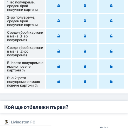
1-во полувреме,
среден брой
получени картони
2-ро полувреме,
среден брой
получени картони
Среден брой картони
в мача (1-во
полувреме)
Среден брой картони
в мача (2-ро
полувреме)
В 1-вото полувреме е
имало повече
картони %
Във 2-рото
полувреме е имало
повече картони %
Кой ще отбележи първи?
Livingston FC