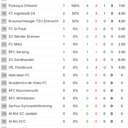
Polessya Zhitomir
15
1
100%
4
3
1
3
7.00
FC Ingolstadt 04
16
2
50%
5
4
1
3
4.50
Braunschweiger TSV Eintracht 1895
17
2
50%
3
5
-2
3
4.00
FC St Pauli
18
1
0%
0
0
0
1
0.00
SV Werder Bremen
19
1
0%
0
0
0
1
0.00
FC Metz
20
1
0%
1
1
0
1
2.00
RFC Seraing
21
1
0%
1
1
0
1
2.00
SV Sandhausen
22
1
0%
3
3
0
1
6.00
VfL Osnabruck
23
2
0%
2
4
-2
1
3.00
Aberdeen FC
24
0
0%
0
0
0
0
0
Academico de Viseu FC
25
0
0%
0
0
0
0
0
AFC Bournemouth
26
0
0%
0
0
0
0
0
AFC Wimbledon
27
0
0%
0
0
0
0
0
Aarhus Gymnastikforening
28
0
0%
0
0
0
0
0
Al Ahli SC Jeddah
29
0
0%
0
0
0
0
0
Al Ain SCC
30
0
0%
0
0
0
0
0