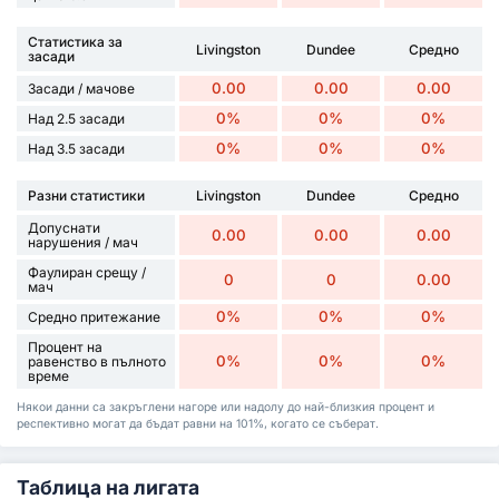
Статистика за
Livingston
Dundee
Средно
засади
0.00
0.00
0.00
Засади / мачове
0%
0%
0%
Над 2.5 засади
0%
0%
0%
Над 3.5 засади
Разни статистики
Livingston
Dundee
Средно
Допуснати
0.00
0.00
0.00
нарушения / мач
Фаулиран срещу /
0
0
0.00
мач
0%
0%
0%
Средно притежание
Процент на
0%
0%
0%
равенство в пълното
време
Някои данни са закръглени нагоре или надолу до най-близкия процент и
респективно могат да бъдат равни на 101%, когато се съберат.
Таблица на лигата