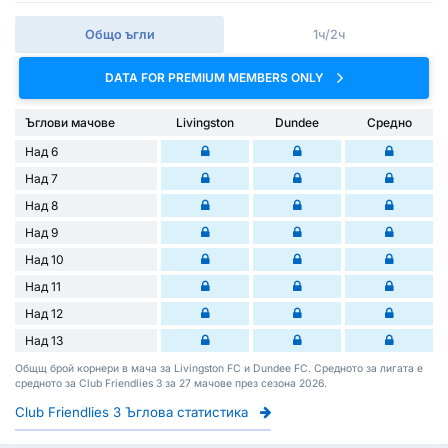
Общо ъгли
1ч/2ч
DATA FOR PREMIUM MEMBERS ONLY
Ъглови мачове
Livingston
Dundee
Средно
Над 6
Над 7
Над 8
Над 9
Над 10
Над 11
Над 12
Над 13
Общщ брой корнери в мача за Livingston FC и Dundee FC. Средното за лигата е
средното за Club Friendlies 3 за 27 мачове през сезона 2026.
Club Friendlies 3 Ъглова статистика