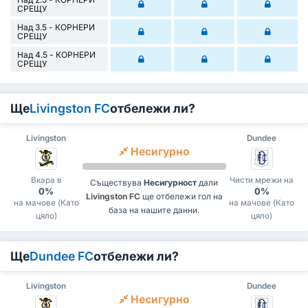
СРЕЩУ
Над 3.5 - КОРНЕРИ
СРЕЩУ
Над 4.5 - КОРНЕРИ
СРЕЩУ
Ще
Livingston FC
отбележи ли?
Livingston
Dundee
Несигурно
Вкара в
Чисти мрежи на
Съществува
Несигурност
дали
0%
0%
Livingston FC
ще отбележи гол на
на мачове (Като
на мачове (Като
база на нашите данни.
цяло)
цяло)
Ще
Dundee FC
отбележи ли?
Livingston
Dundee
Несигурно