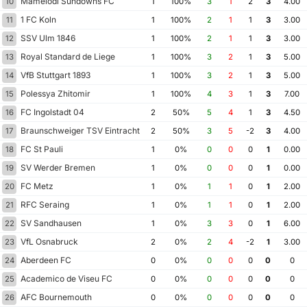
Mamelodi Sundowns FC
10
1
100%
3
1
2
3
4.00
1 FC Koln
11
1
100%
2
1
1
3
3.00
SSV Ulm 1846
12
1
100%
2
1
1
3
3.00
Royal Standard de Liege
13
1
100%
3
2
1
3
5.00
VfB Stuttgart 1893
14
1
100%
3
2
1
3
5.00
Polessya Zhitomir
15
1
100%
4
3
1
3
7.00
FC Ingolstadt 04
16
2
50%
5
4
1
3
4.50
Braunschweiger TSV Eintracht 1895
17
2
50%
3
5
-2
3
4.00
FC St Pauli
18
1
0%
0
0
0
1
0.00
SV Werder Bremen
19
1
0%
0
0
0
1
0.00
FC Metz
20
1
0%
1
1
0
1
2.00
RFC Seraing
21
1
0%
1
1
0
1
2.00
SV Sandhausen
22
1
0%
3
3
0
1
6.00
VfL Osnabruck
23
2
0%
2
4
-2
1
3.00
Aberdeen FC
24
0
0%
0
0
0
0
0
Academico de Viseu FC
25
0
0%
0
0
0
0
0
AFC Bournemouth
26
0
0%
0
0
0
0
0