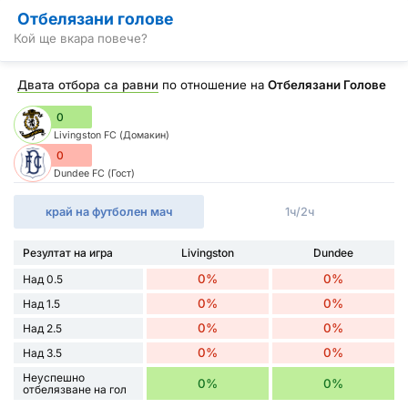
Отбелязани голове
Кой ще вкара повече?
Двата отбора са равни
по отношение на
Отбелязани Голове
0
Livingston FC (Домакин)
0
Dundee FC (Гост)
край на футболен мач
1ч/2ч
Резултат на игра
Livingston
Dundee
0%
0%
Над 0.5
0%
0%
Над 1.5
0%
0%
Над 2.5
0%
0%
Над 3.5
Неуспешно
0%
0%
отбелязване на гол