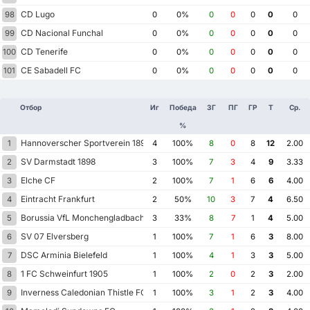
CD Lugo
98
0
0%
0
0
0
0
0
CD Nacional Funchal
99
0
0%
0
0
0
0
0
CD Tenerife
100
0
0%
0
0
0
0
0
CE Sabadell FC
101
0
0%
0
0
0
0
0
Отбор
Иг
Победа
ЗГ
ПГ
ГР
Т
Ср.
%
Hannoverscher Sportverein 1896
1
4
100%
8
0
8
12
2.00
SV Darmstadt 1898
2
3
100%
7
3
4
9
3.33
Elche CF
3
2
100%
7
1
6
6
4.00
Eintracht Frankfurt
4
2
50%
10
3
7
4
6.50
Borussia VfL Monchengladbach
5
3
33%
8
7
1
4
5.00
SV 07 Elversberg
6
1
100%
7
1
6
3
8.00
DSC Arminia Bielefeld
7
1
100%
4
1
3
3
5.00
1 FC Schweinfurt 1905
8
1
100%
2
0
2
3
2.00
Inverness Caledonian Thistle FC
9
1
100%
3
1
2
3
4.00