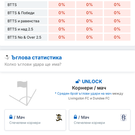
0%
0%
0%
BTTS
0%
0%
0%
BTTS & Победи
0%
0%
0%
BTTS и равенства
0%
0%
0%
BTTS и над 2.5
0%
0%
0%
BTTS No & Over 2.5
Ъглова статистика
Колко ъглови удара ще има?
UNLOCK
Корнери / мач
* Среден брой ъглови удари на мач
между
Livingston FC и Dundee FC
/ Мач
/ Мач
Спечелени корнери
Спечелени корнери