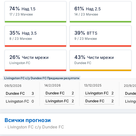
74%
61%
Над 1.5
Над 2.5
17 / 23 Мачове
14 / 23 Мачове
35%
39%
Над 3.5
BTTS
8 / 23 Мачове
9 / 23 Мачове
26%
43%
Чисти мрежи
Чисти мрежи
Livingston FC
Dundee FC
Livingston FC с/у Dundee FC Предишни резултати
14/2/2026
13/12/2025
09/5/2026
20/9/2
Dundee FC
2
Livingston FC
2
Dundee FC
3
Dunde
Livingston FC
2
Dundee FC
2
Livingston FC
0
Living
Всички прогнози
- Livingston FC с/у Dundee FC