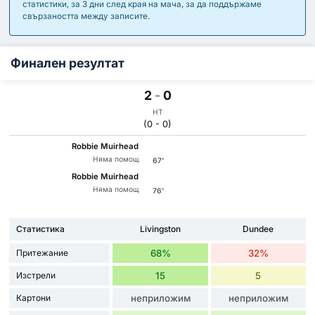
статистики, за 3 дни след края на мача, за да поддържаме
свързаността между записите.
Финален резултат
2
-
0
HT
(0 - 0)
Robbie Muirhead
Няма помощ
67'
Robbie Muirhead
Няма помощ
76'
Статистика
Livingston
Dundee
Притежание
68%
32%
Изстрели
15
5
Картони
неприложим
неприложим