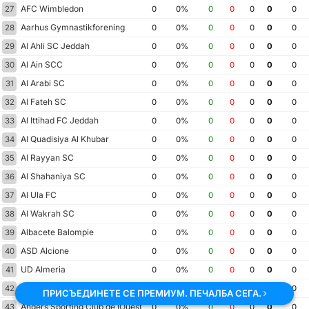
AFC Wimbledon
27
0
0%
0
0
0
0
0
Aarhus Gymnastikforening
28
0
0%
0
0
0
0
0
Al Ahli SC Jeddah
29
0
0%
0
0
0
0
0
Al Ain SCC
30
0
0%
0
0
0
0
0
Al Arabi SC
31
0
0%
0
0
0
0
0
Al Fateh SC
32
0
0%
0
0
0
0
0
Al Ittihad FC Jeddah
33
0
0%
0
0
0
0
0
Al Quadisiya Al Khubar
34
0
0%
0
0
0
0
0
Al Rayyan SC
35
0
0%
0
0
0
0
0
Al Shahaniya SC
36
0
0%
0
0
0
0
0
Al Ula FC
37
0
0%
0
0
0
0
0
Al Wakrah SC
38
0
0%
0
0
0
0
0
Albacete Balompie
39
0
0%
0
0
0
0
0
ASD Alcione
40
0
0%
0
0
0
0
0
UD Almeria
41
0
0%
0
0
0
0
0
Amiens SC
42
0
0%
0
0
0
0
0
ПРИСЪЕДИНЕТЕ СЕ ПРЕМИУМ. ПЕЧАЛБА СЕГА.
Angers Sporting Club de lOuest
43
0
0%
0
0
0
0
0