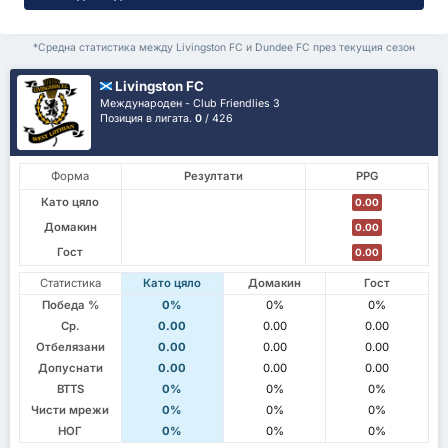
*Средна статистика между Livingston FC и Dundee FC през текущия сезон
Livingston FC
Международен - Club Friendlies 3
Позиция в лигата.
0
/ 426
Форма
Резултати
PPG
Като цяло
0.00
Домакин
0.00
Гост
0.00
Статистика
Като цяло
Домакин
Гост
Победа %
0%
0%
0%
Ср.
0.00
0.00
0.00
Отбелязани
0.00
0.00
0.00
Допуснати
0.00
0.00
0.00
BTTS
0%
0%
0%
Чисти мрежи
0%
0%
0%
НОГ
0%
0%
0%