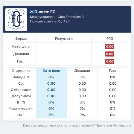
Dundee FC
Международен - Club Friendlies 3
Позиция в лигата.
0
/ 426
Форма
Резултати
PPG
Като цяло
0.00
Домакин
0.00
Гост
0.00
Статистика
Като цяло
Домакин
Гост
Победа %
0%
0%
0%
Ср.
0.00
0.00
0.00
Отбелязани
0.00
0.00
0.00
Допуснати
0.00
0.00
0.00
BTTS
0%
0%
0%
Чисти мрежи
0%
0%
0%
НОГ
0%
0%
0%
Какво означават тези статистически термини? Прочетете Речника