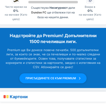
Чисти мрежи на
Вкара в
Съществува
Несигурност
дали
0%
0%
Dundee FC
ще отбележи гол на
на мачове (Като
на мачове (Като
база на нашите данни.
цяло)
цяло)
Надстройте до Premium! Допълнителни
1500 печеливши лиги.
Premium ще Ви донесе повече печалби. 500 допълнителни
лиги, за които се знае, че са печеливши и по-малко следени
от букмейкърите. Освен това, получавате статистики за
корнерите и статистики за картоните, заедно с изтегляния на
CSV. Абонирайте се днес!
ПРИСЪЕДИНЕТЕ СЕ КЪМ PREMIUM
Картони