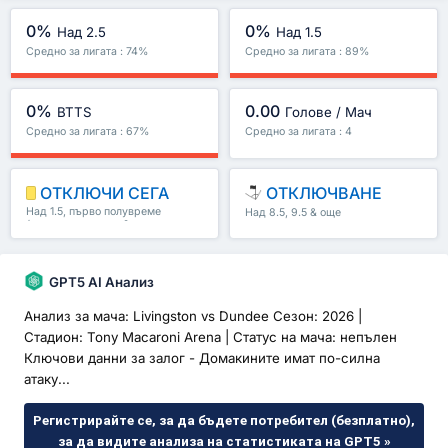
0%
0%
Над 2.5
Над 1.5
Средно за лигата : 74%
Средно за лигата : 89%
0%
0.00
BTTS
Голове / Мач
Средно за лигата : 67%
Средно за лигата : 4
ОТКЛЮЧИ СЕГА
ОТКЛЮЧВАНЕ
Над 1.5, първо полувреме
Над 8.5, 9.5 & още
/второ полувреме & още
GPT5 AI Анализ
Анализ за мача: Livingston vs Dundee Сезон: 2026 |
Стадион: Tony Macaroni Arena | Статус на мача: непълен
Ключови данни за залог - Домакините имат по-силна
атаку...
Регистрирайте се, за да бъдете потребител (безплатно),
за да видите анализа на статистиката на GPT5 »