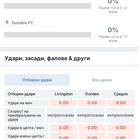
0%
Първи гол в 0 / 0
мача
Dundee FC
0%
Първи гол в 0 / 0
мача
Удари, засади, фалове & други
Отборни удари
Мач удари
Отборни удари
Livingston
Dundee
Средно
0.00
0.00
0.00
Удари на мач
Скорост на
неприложим
неприложим
неприложим
преобразуване на
удара
0.00
0.00
0.00
Удари в целта / мач
Удари извън целта /
0.00
0.00
0.00