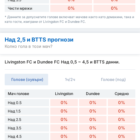
0%
0%
Чисти мрежи
* Данните за допуснатите голове включват мачове както като домакини, така и
като гости, изиграни от Livingston FC и Dundee FC.
Над 2,5 и BTTS прогнози
Колко гола в този мач?
Livingston FC и Dundee FC Над 0,5 ~ 4,5 и BTTS данни.
Голове (оувъри)
1ч/2ч
Голове (под)
Мач голове
Livingston
Dundee
Средно
0%
0%
0%
Над 0.5
0%
0%
0%
Над 1.5
0%
0%
0%
Над 2.5
0%
0%
0%
Над 3.5
0%
0%
0%
Над 4.5