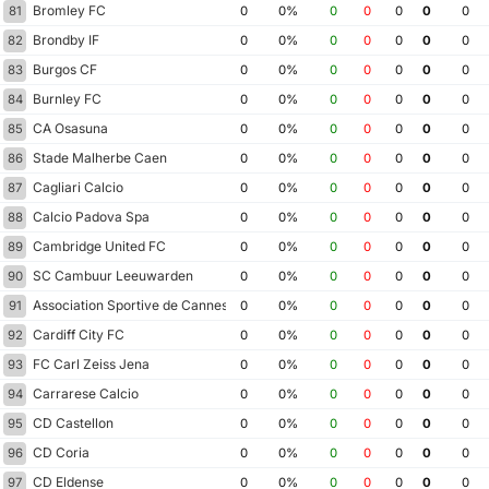
Bromley FC
81
0
0%
0
0
0
0
0
Brondby IF
82
0
0%
0
0
0
0
0
Burgos CF
83
0
0%
0
0
0
0
0
Burnley FC
84
0
0%
0
0
0
0
0
CA Osasuna
85
0
0%
0
0
0
0
0
Stade Malherbe Caen
86
0
0%
0
0
0
0
0
Cagliari Calcio
87
0
0%
0
0
0
0
0
Calcio Padova Spa
88
0
0%
0
0
0
0
0
Cambridge United FC
89
0
0%
0
0
0
0
0
SC Cambuur Leeuwarden
90
0
0%
0
0
0
0
0
Association Sportive de Cannes
91
0
0%
0
0
0
0
0
Cardiff City FC
92
0
0%
0
0
0
0
0
FC Carl Zeiss Jena
93
0
0%
0
0
0
0
0
Carrarese Calcio
94
0
0%
0
0
0
0
0
CD Castellon
95
0
0%
0
0
0
0
0
CD Coria
96
0
0%
0
0
0
0
0
CD Eldense
97
0
0%
0
0
0
0
0