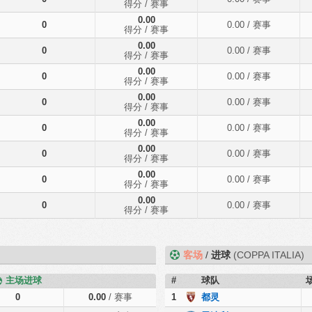
得分
/ 赛事
0.00
0
0.00
/ 赛事
得分
/ 赛事
0.00
0
0.00
/ 赛事
得分
/ 赛事
0.00
0
0.00
/ 赛事
得分
/ 赛事
0.00
0
0.00
/ 赛事
得分
/ 赛事
0.00
0
0.00
/ 赛事
得分
/ 赛事
0.00
0
0.00
/ 赛事
得分
/ 赛事
0.00
0
0.00
/ 赛事
得分
/ 赛事
0.00
0
0.00
/ 赛事
得分
/ 赛事
客场
/
进球
(COPPA ITALIA)
主场进球
#
球队
0
0.00
/ 赛事
1
都灵