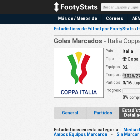
Más de / Menos de
Córners
AE
Estadísticas de Fútbol por FootyStats
›
I
Goles Marcados
- Italia Coppa
País
Italia
Tipo
Copa
Equipos
32
Temporada
2026/
Partidos
0/16
Jug
Progreso
0%
compl
Estadíst
General
Partidos
Detall
Estadísticas en esta categoría :
Media d
Ambos Equipos Marcaron
-
Sin Marcar