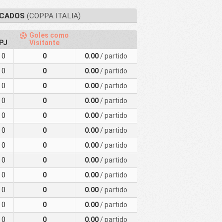
CADOS
(COPPA ITALIA)
Goles como
PJ
Visitante
0
0
0.00
/ partido
0
0
0.00
/ partido
0
0
0.00
/ partido
0
0
0.00
/ partido
0
0
0.00
/ partido
0
0
0.00
/ partido
0
0
0.00
/ partido
0
0
0.00
/ partido
0
0
0.00
/ partido
0
0
0.00
/ partido
0
0
0.00
/ partido
0
0
0.00
/ partido