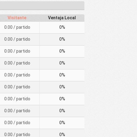
Visitante
Ventaja Local
0.00
/ partido
0%
0.00
/ partido
0%
0.00
/ partido
0%
0.00
/ partido
0%
0.00
/ partido
0%
0.00
/ partido
0%
0.00
/ partido
0%
0.00
/ partido
0%
0.00
/ partido
0%
0.00
/ partido
0%