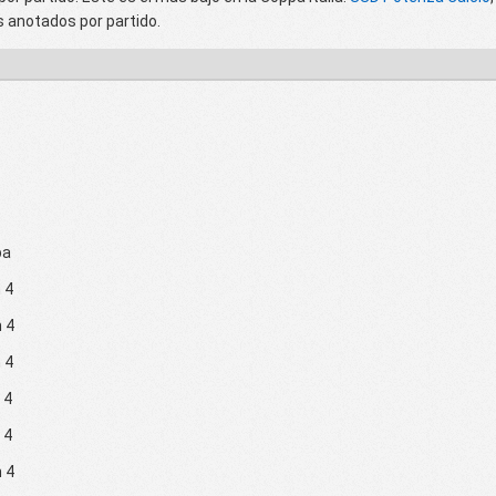
 anotados por partido.
pa
n 4
n 4
n 4
 4
 4
n 4