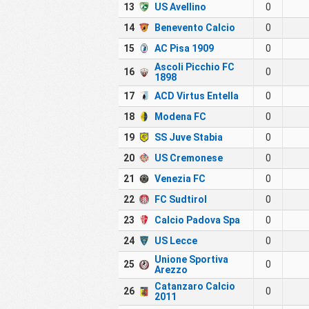
13
US Avellino
0
14
Benevento Calcio
0
15
AC Pisa 1909
0
Ascoli Picchio FC
16
0
1898
17
ACD Virtus Entella
0
18
Modena FC
0
19
SS Juve Stabia
0
20
US Cremonese
0
21
Venezia FC
0
22
FC Sudtirol
0
23
Calcio Padova Spa
0
24
US Lecce
0
Unione Sportiva
25
0
Arezzo
Catanzaro Calcio
26
0
2011