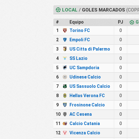
LOCAL
/
GOLES MARCADOS
(COPP
#
Equipo
PJ
G
1
Torino FC
0
2
Empoli FC
0
3
US Citta di Palermo
0
4
SS Lazio
0
5
UC Sampdoria
0
6
Udinese Calcio
0
7
US Sassuolo Calcio
0
8
Hellas Verona FC
0
9
Frosinone Calcio
0
10
AC Cesena
0
11
Calcio Catania
0
12
Vicenza Calcio
0