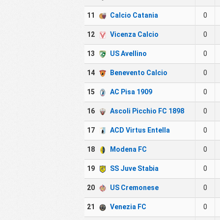
11
Calcio Catania
0
12
Vicenza Calcio
0
13
US Avellino
0
14
Benevento Calcio
0
15
AC Pisa 1909
0
16
Ascoli Picchio FC 1898
0
17
ACD Virtus Entella
0
18
Modena FC
0
19
SS Juve Stabia
0
20
US Cremonese
0
21
Venezia FC
0