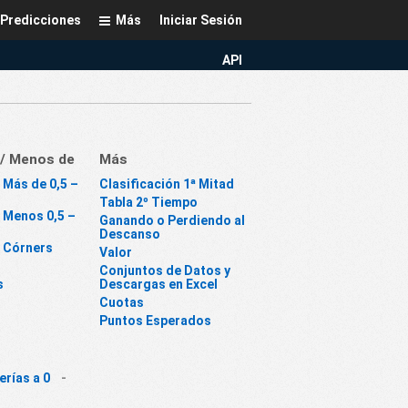
Predicciones
Más
Iniciar Sesión
API
/ Menos de
Más
 Más de 0,5 –
Clasificación 1ª Mitad
Tabla 2º Tiempo
 Menos 0,5 –
Ganando o Perdiendo al
Descanso
e Córners
Valor
Conjuntos de Datos y
s
Descargas en Excel
Cuotas
Puntos Esperados
erías a 0
-