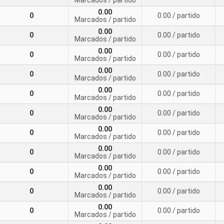
Marcados
/ partido
0.00
0
0.00
/ partido
Marcados
/ partido
0.00
0
0.00
/ partido
Marcados
/ partido
0.00
0
0.00
/ partido
Marcados
/ partido
0.00
0
0.00
/ partido
Marcados
/ partido
0.00
0
0.00
/ partido
Marcados
/ partido
0.00
0
0.00
/ partido
Marcados
/ partido
0.00
0
0.00
/ partido
Marcados
/ partido
0.00
0
0.00
/ partido
Marcados
/ partido
0.00
0
0.00
/ partido
Marcados
/ partido
0.00
0
0.00
/ partido
Marcados
/ partido
0.00
0
0.00
/ partido
Marcados
/ partido