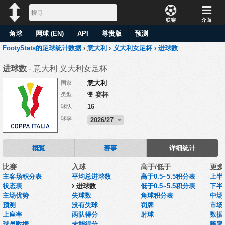
联赛
介面
角球
网球 (EN)
API
尊贵版
预测
FootyStats的足球统计数据
›
意大利
›
义大利女足杯
›
进球数
进球数
- 意大利 义大利女足杯
意大利
国家
赛杯
类型
16
球队
球季
2026/27
概覧
赛事
详细统计
比赛
入球
高于/低于
更多
主客场积分表
平均总进球数
高于0.5~5.5积分表
上半
状态表
进球数
低于0.5~5.5积分表
下半
主场优势
失球数
角球积分表
中场
预测
没有失球
罚牌
市场
上座率
两队得分
射球
数据集
球员数据
未能得分
赔率