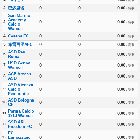
2
巴多里诺
0
0
0.00
/ 赛事
San Marino
Academy
3
0
0
0.00
/ 赛事
Calcio
Women
4
Cesena FC
0
0
0.00
/ 赛事
5
布雷西亚AFC
0
0
0.00
/ 赛事
ASD Res
6
0
0
0.00
/ 赛事
Roma
USD Genoa
7
0
0
0.00
/ 赛事
Women
ACF Arezzo
8
0
0
0.00
/ 赛事
ASD
ASD Vicenza
9
Calcio
0
0
0.00
/ 赛事
Femminile
ASD Bologna
10
0
0
0.00
/ 赛事
CF
Parma Calcio
11
0
0
0.00
/ 赛事
1913 Women
SSD ARL
12
0
0
0.00
/ 赛事
Freedom FC
FC
13
Lumezzane
0
0
0.00
/ 赛事