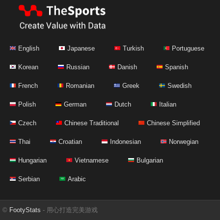
English
Japanese
Turkish
Portuguese
Korean
Russian
Danish
Spanish
French
Romanian
Greek
Swedish
Polish
German
Dutch
Italian
Czech
Chinese Traditional
Chinese Simplified
Thai
Croatian
Indonesian
Norwegian
Hungarian
Vietnamese
Bulgarian
Serbian
Arabic
©
FootyStats
- 用心打造完美游戏