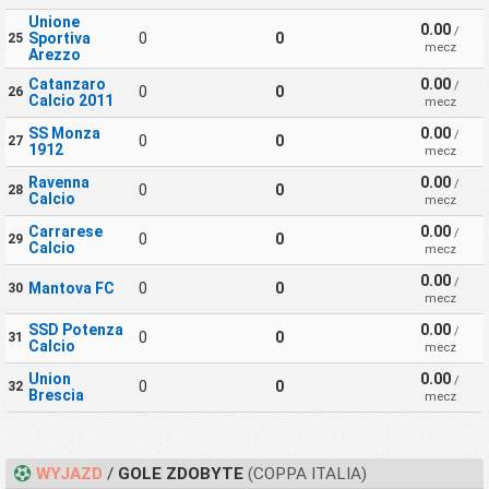
Unione
0.00
/
Sportiva
0
0
25
mecz
Arezzo
Catanzaro
0.00
/
0
0
26
Calcio 2011
mecz
SS Monza
0.00
/
0
0
27
1912
mecz
Ravenna
0.00
/
0
0
28
Calcio
mecz
Carrarese
0.00
/
0
0
29
Calcio
mecz
0.00
/
Mantova FC
0
0
30
mecz
SSD Potenza
0.00
/
0
0
31
Calcio
mecz
Union
0.00
/
0
0
32
Brescia
mecz
WYJAZD
/
GOLE ZDOBYTE
(COPPA ITALIA)