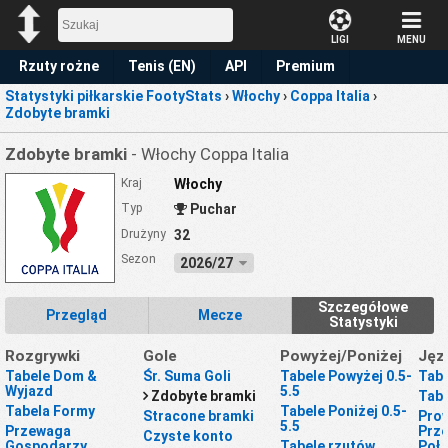
LIGI
MENU
Rzuty rożne
Tenis (EN)
API
Premium
Statystyki piłkarskie FootyStats
›
Włochy
›
Coppa Italia
›
Prognoza
Zdobyte bramki
Zdobyte bramki
- Włochy Coppa Italia
Kraj
Włochy
Typ
Puchar
Drużyny
32
Sezon
2026/27
Szczegółowe
Przegląd
Mecze
Statystyki
Rozgrywki
Gole
Powyżej/Poniżej
Jęz
Tabele Dom &
Śr. Suma Goli
Tabele Powyżej 0.5-
Tabe
Wyjazd
5.5
Zdobyte bramki
Tabe
Tabela Formy
Tabele Poniżej 0.5-
Stracone bramki
Prow
5.5
Przewaga
Prze
Czyste konto
Gospodarzy
Tabele rzutów
Poł.