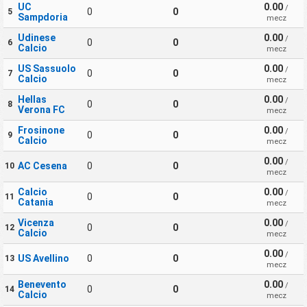
UC
0.00
/
0
0
5
Sampdoria
mecz
Udinese
0.00
/
0
0
6
Calcio
mecz
US Sassuolo
0.00
/
0
0
7
Calcio
mecz
Hellas
0.00
/
0
0
8
Verona FC
mecz
Frosinone
0.00
/
0
0
9
Calcio
mecz
0.00
/
AC Cesena
0
0
10
mecz
Calcio
0.00
/
0
0
11
Catania
mecz
Vicenza
0.00
/
0
0
12
Calcio
mecz
0.00
/
US Avellino
0
0
13
mecz
Benevento
0.00
/
0
0
14
Calcio
mecz