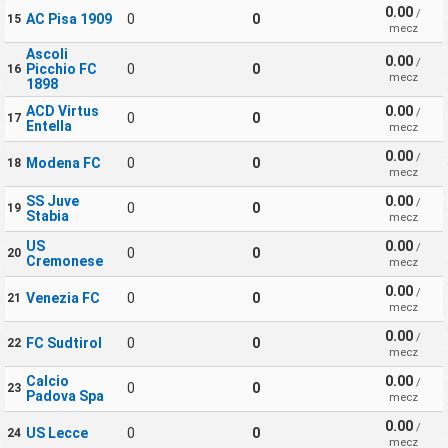
0.00
/
AC Pisa 1909
0
0
15
mecz
Ascoli
0.00
/
Picchio FC
0
0
16
mecz
1898
ACD Virtus
0.00
/
0
0
17
Entella
mecz
0.00
/
Modena FC
0
0
18
mecz
SS Juve
0.00
/
0
0
19
Stabia
mecz
US
0.00
/
0
0
20
Cremonese
mecz
0.00
/
Venezia FC
0
0
21
mecz
0.00
/
FC Sudtirol
0
0
22
mecz
Calcio
0.00
/
0
0
23
Padova Spa
mecz
0.00
/
US Lecce
0
0
24
mecz