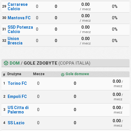
Carrarese
0.00
0
0
0%
29
Calcio
/ mecz
0.00
Mantova FC
0
0
0%
30
/ mecz
SSD Potenza
0.00
0
0
0%
31
Calcio
/ mecz
Union
0.00
0
0
0%
32
Brescia
/ mecz
DOM
/
GOLE ZDOBYTE
(COPPA ITALIA)
Drużyna
Mecze
Gole domowe
#
0.00
/
Torino FC
0
0
1
mecz
0.00
/
Empoli FC
0
0
2
mecz
US Citta di
0.00
/
0
0
3
Palermo
mecz
0.00
/
SS Lazio
0
0
4
mecz