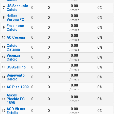
/ mecz
US Sassuolo
0.00
0
0
0%
7
Calcio
/ mecz
Hellas
0.00
0
0
0%
8
Verona FC
/ mecz
Frosinone
0.00
0
0
0%
9
Calcio
/ mecz
0.00
AC Cesena
0
0
0%
10
/ mecz
Calcio
0.00
0
0
0%
11
Catania
/ mecz
Vicenza
0.00
0
0
0%
12
Calcio
/ mecz
0.00
US Avellino
0
0
0%
13
/ mecz
Benevento
0.00
0
0
0%
14
Calcio
/ mecz
0.00
AC Pisa 1909
0
0
0%
15
/ mecz
Ascoli
0.00
Picchio FC
0
0
0%
16
/ mecz
1898
ACD Virtus
0.00
0
0
0%
17
Entella
/ mecz