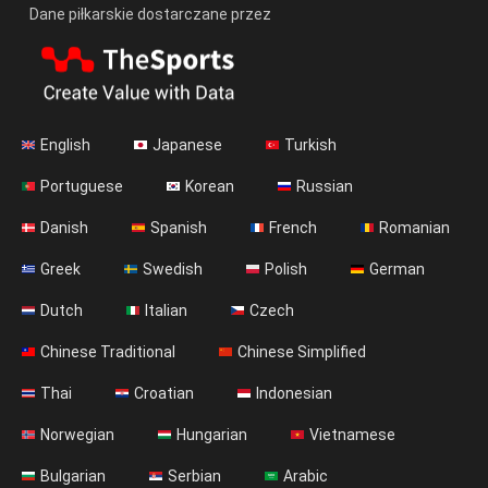
Dane piłkarskie dostarczane przez
English
Japanese
Turkish
Portuguese
Korean
Russian
Danish
Spanish
French
Romanian
Greek
Swedish
Polish
German
Dutch
Italian
Czech
Chinese Traditional
Chinese Simplified
Thai
Croatian
Indonesian
Norwegian
Hungarian
Vietnamese
Bulgarian
Serbian
Arabic