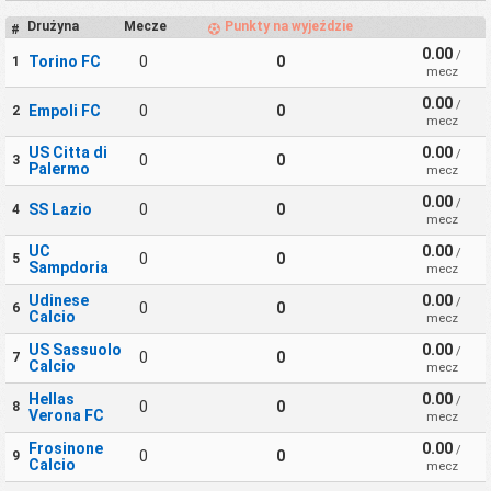
Drużyna
Mecze
Punkty na wyjeździe
#
0.00
/
Torino FC
0
0
1
mecz
0.00
/
Empoli FC
0
0
2
mecz
US Citta di
0.00
/
0
0
3
Palermo
mecz
0.00
/
SS Lazio
0
0
4
mecz
UC
0.00
/
0
0
5
Sampdoria
mecz
Udinese
0.00
/
0
0
6
Calcio
mecz
US Sassuolo
0.00
/
0
0
7
Calcio
mecz
Hellas
0.00
/
0
0
8
Verona FC
mecz
Frosinone
0.00
/
0
0
9
Calcio
mecz