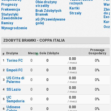
Obie drużyny
rożnych
Prognozy
War
strzeliły
Kartki
Frekwencja
Zbio
Brak Zdobytych
Strzały
do p
Statystyki
Bramek
Exce
Zawodników
xG (Przewidywane
Kur
Remisy
gole)
Ocze
Wynagrodzenie
ZDOBYTE BRAMKI - COPPA ITALIA
Przewaga
Drużyna
Mecze
Gole Zdobyte
Gospodarzy
#
0.00
Torino FC
0
0
0%
1
/ mecz
0.00
Empoli FC
0
0
0%
2
/ mecz
US Citta di
0.00
0
0
0%
3
Palermo
/ mecz
0.00
SS Lazio
0
0
0%
4
/ mecz
UC
0.00
0
0
0%
5
Sampdoria
/ mecz
Udinese
0.00
0
0
0%
6
Calcio