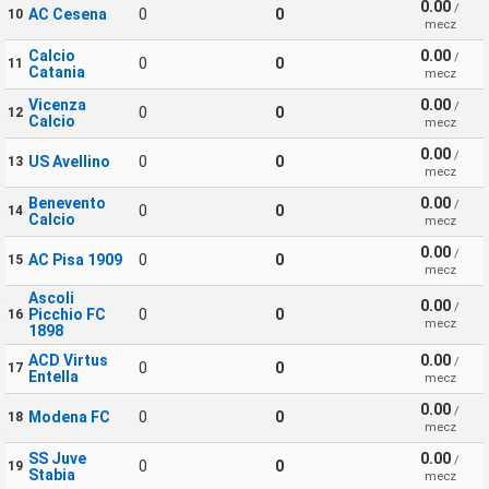
0.00
/
AC Cesena
0
0
10
mecz
Calcio
0.00
/
0
0
11
Catania
mecz
Vicenza
0.00
/
0
0
12
Calcio
mecz
0.00
/
US Avellino
0
0
13
mecz
Benevento
0.00
/
0
0
14
Calcio
mecz
0.00
/
AC Pisa 1909
0
0
15
mecz
Ascoli
0.00
/
Picchio FC
0
0
16
mecz
1898
ACD Virtus
0.00
/
0
0
17
Entella
mecz
0.00
/
Modena FC
0
0
18
mecz
SS Juve
0.00
/
0
0
19
Stabia
mecz