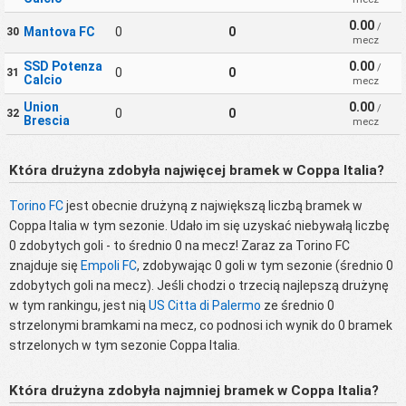
0.00
/
Mantova FC
0
0
30
mecz
SSD Potenza
0.00
/
0
0
31
Calcio
mecz
Union
0.00
/
0
0
32
Brescia
mecz
Która drużyna zdobyła najwięcej bramek w Coppa Italia?
Torino FC
jest obecnie drużyną z największą liczbą bramek w
Coppa Italia w tym sezonie. Udało im się uzyskać niebywałą liczbę
0 zdobytych goli - to średnio 0 na mecz! Zaraz za Torino FC
znajduje się
Empoli FC
, zdobywając 0 goli w tym sezonie (średnio 0
zdobytych goli na mecz). Jeśli chodzi o trzecią najlepszą drużynę
w tym rankingu, jest nią
US Citta di Palermo
ze średnio 0
strzelonymi bramkami na mecz, co podnosi ich wynik do 0 bramek
strzelonych w tym sezonie Coppa Italia.
Która drużyna zdobyła najmniej bramek w Coppa Italia?