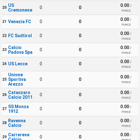
US
0.00
/
0
0
20
Cremonese
mecz
0.00
/
Venezia FC
0
0
21
mecz
0.00
/
FC Sudtirol
0
0
22
mecz
Calcio
0.00
/
0
0
23
Padova Spa
mecz
0.00
/
US Lecce
0
0
24
mecz
Unione
0.00
/
Sportiva
0
0
25
mecz
Arezzo
Catanzaro
0.00
/
0
0
26
Calcio 2011
mecz
SS Monza
0.00
/
0
0
27
1912
mecz
Ravenna
0.00
/
0
0
28
Calcio
mecz
Carrarese
0.00
/
0
0
29
Calcio
mecz