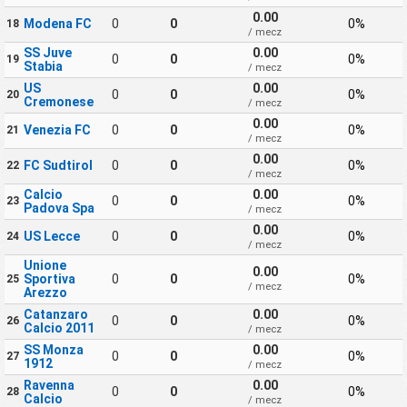
0.00
Modena FC
0
0
0%
18
/ mecz
SS Juve
0.00
0
0
0%
19
Stabia
/ mecz
US
0.00
0
0
0%
20
Cremonese
/ mecz
0.00
Venezia FC
0
0
0%
21
/ mecz
0.00
FC Sudtirol
0
0
0%
22
/ mecz
Calcio
0.00
0
0
0%
23
Padova Spa
/ mecz
0.00
US Lecce
0
0
0%
24
/ mecz
Unione
0.00
Sportiva
0
0
0%
25
/ mecz
Arezzo
Catanzaro
0.00
0
0
0%
26
Calcio 2011
/ mecz
SS Monza
0.00
0
0
0%
27
1912
/ mecz
Ravenna
0.00
0
0
0%
28
Calcio
/ mecz