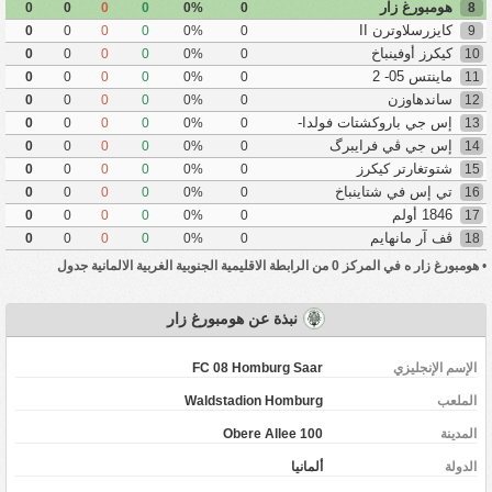
هومبورغ زار
0
0
0
0
0%
0
8
كايزرسلاوترن II
0
0
0
0
0%
0
9
كيكرز أوفينباخ
0
0
0
0
0%
0
10
ماينتس 05- 2
0
0
0
0
0%
0
11
ساندهاوزن
0
0
0
0
0%
0
12
إس جي باروكشتات فولدا-
0
0
0
0
0%
0
13
ليهنيرتس
إس جي ڤي فرايبرگ
0
0
0
0
0%
0
14
شتوتغارتر كيكرز
0
0
0
0
0%
0
15
تي إس في شتاينباخ
0
0
0
0
0%
0
16
1846 أولم
0
0
0
0
0%
0
17
ڤف آر مانهايم
0
0
0
0
0%
0
18
•
هومبورغ زار ه في المركز 0 من الرابطة الاقليمية الجنوبية الغربية الالمانية جدول
نبذة عن هومبورغ زار
الإسم الإنجليزي
FC 08 Homburg Saar
الملعب
Waldstadion Homburg
المدينة
Obere Allee 100
‏الدولة
ألمانيا