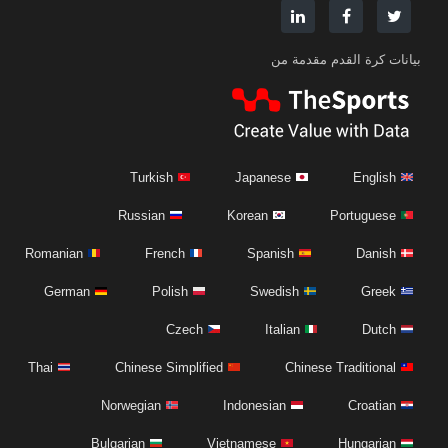
بيانات كرة القدم مقدمة من
Turkish
Japanese
English
Russian
Korean
Portuguese
Romanian
French
Spanish
Danish
German
Polish
Swedish
Greek
Czech
Italian
Dutch
Thai
Chinese Simplified
Chinese Traditional
Norwegian
Indonesian
Croatian
Bulgarian
Vietnamese
Hungarian