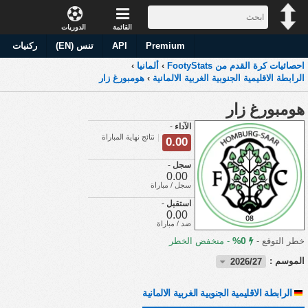
القائمة
الدوريات
Premium
API
تنس (EN)
ركنيات
احصائيات كرة القدم من FootyStats
›
ألمانيا
›
الرابطة الاقليمية الجنوبية الغربية الالمانية
›
هومبورغ زار
هومبورغ زار
الآداء
-
نتائج نهاية المباراة
0.00
سجل
-
0.00
سجل / مباراة
استقبل
-
0.00
ضد / مباراة
0%
خطر التوقع -
-
منخفض الخطر
الموسم :
2026/27
الرابطة الاقليمية الجنوبية الغربية الالمانية