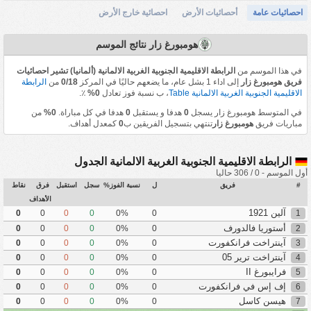
احصائيات عامة
أحصائيات الأرض
احصائية خارج الأرض
هومبورغ زار نتائج الموسم
في هذا الموسم من
الرابطة الاقليمية الجنوبية الغربية الالمانية (ألمانيا) تشير احصائيات
فريق هومبورغ زار
إلى اداء 1 بشل عام، ما يضعهم حاليًا في المركز
0/18
من
الرابطة
الاقليمية الجنوبية الغربية الالمانية Table
، ب نسبة فوز تعادل
0%
٪.
في المتوسط هومبورغ زار يسجل
0
هدفا و يستقبل
0
هدفا في كل مباراة.
0%
من
مباريات فريق
هومبورغ زار
تنتهي بتسجيل الفريقين ب
0
كمعدل أهداف.
الرابطة الاقليمية الجنوبية الغربية الالمانية الجدول
أول الموسم - 0 / 306 حاليا
#
فريق
ل
نسبة الفوز%
سجل
استقبل
فرق
نقاط
الأهداف
آلين 1921
0
0
0
0
0%
0
1
أستوريا فالدورف
0
0
0
0
0%
0
2
آينتراخت فرانكفورت
0
0
0
0
0%
0
3
آينتراخت ترير 05
0
0
0
0
0%
0
4
فرايبورغ II
0
0
0
0
0%
0
5
إف إس في فرانكفورت
0
0
0
0
0%
0
6
هيسن كاسل
0
0
0
0
0%
0
7