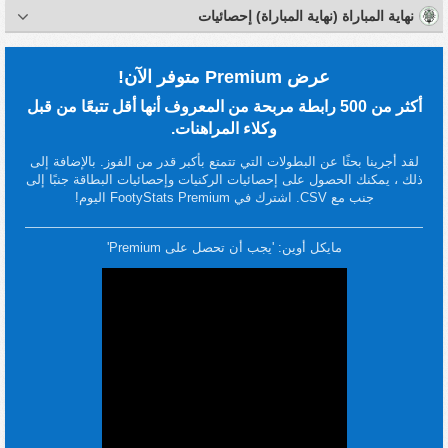
نهاية المباراة (نهاية المباراة) إحصائيات
عرض Premium متوفر الآن!
أكثر من 500 رابطة مربحة من المعروف أنها أقل تتبعًا من قبل
وكلاء المراهنات.
لقد أجرينا بحثًا عن البطولات التي تتمتع بأكبر قدر من الفوز. بالإضافة إلى
ذلك ، يمكنك الحصول على إحصائيات الركنيات وإحصائيات البطاقة جنبًا إلى
جنب مع CSV. اشترك في FootyStats Premium اليوم!
مايكل أوين: 'يجب أن تحصل على Premium'