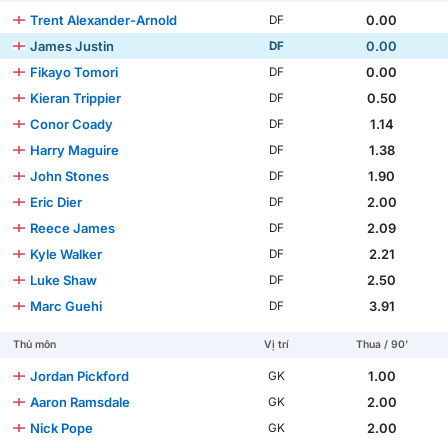
Trent Alexander-Arnold
0.00
DF
James Justin
0.00
DF
Fikayo Tomori
0.00
DF
Kieran Trippier
0.50
DF
Conor Coady
1.14
DF
Harry Maguire
1.38
DF
John Stones
1.90
DF
Eric Dier
2.00
DF
Reece James
2.09
DF
Kyle Walker
2.21
DF
Luke Shaw
2.50
DF
Marc Guehi
3.91
DF
Thủ môn
Vị trí
Thua / 90'
Jordan Pickford
1.00
GK
Aaron Ramsdale
2.00
GK
Nick Pope
2.00
GK