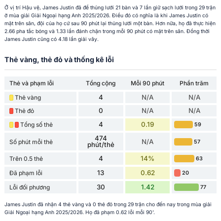
Ở vị trí Hậu vệ, James Justin đã để thủng lưới 21 bàn và 7 lần giữ sạch lưới trong 29 trận
ở mùa giải Giải Ngoại hạng Anh 2025/2026. Điều đó có nghĩa là khi James Justin có
mặt trên sân, đội của họ cứ sau 90 phút lại thủng lưới một bàn. Hơn nữa, họ đã thực hiện
2.66 pha tắc bóng và 1.33 lần đánh chặn trong mỗi 90 phút có mặt trên sân. Đồng thời
James Justin cũng có 4.18 lần giải vây.
Thẻ vàng, thẻ đỏ và thống kê lỗi
Thẻ và phạm lỗi
Tổng cộng
Mỗi 90 phút
Phần trăm
4
N/A
N/A
Thẻ vàng
0
N/A
N/A
Thẻ đỏ
4
0.19
Tổng số thẻ
59
474
N/A
Số phút mỗi thẻ
57
phút/thẻ
4
14%
Trên 0.5 thẻ
63
13
0.62
Đã phạm lỗi
20
30
1.42
Lỗi đối phương
77
James Justin đã nhận 4 thẻ vàng và 0 thẻ đỏ trong 29 trận cho đến nay trong mùa giải
Giải Ngoại hạng Anh 2025/2026. Họ đã phạm 0.62 lỗi mỗi 90'.