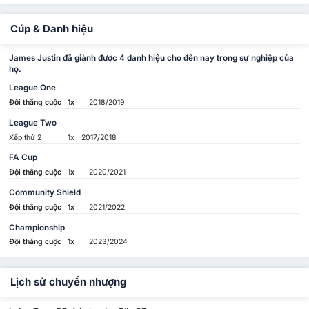
Cúp & Danh hiệu
James Justin đã giành được 4 danh hiệu cho đến nay trong sự nghiệp của
họ.
League One
Đội thắng cuộc
1x
2018/2019
League Two
Xếp thứ 2
1x
2017/2018
FA Cup
Đội thắng cuộc
1x
2020/2021
Community Shield
Đội thắng cuộc
1x
2021/2022
Championship
Đội thắng cuộc
1x
2023/2024
Lịch sử chuyển nhượng