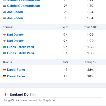
Gabriel Gudmundsson
1.30
DF
Joe Rodon
1.34
DF
Joe Rodon
1.34
DF
Thủ môn
Vị trí
Thua / 90'
Karl Darlow
1.09
GK
Karl Darlow
1.09
GK
Lucas Estella Perri
1.38
GK
Lucas Estella Perri
1.38
GK
Quản lý
Tuổi
Thắng %
Daniel Farke
28
49
%
Daniel Farke
28
49
%
England Đội hình
Đồng đội của James Justin ở cấp độ quốc tế