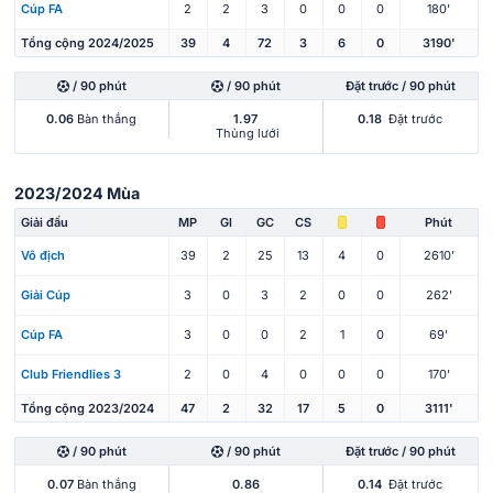
Cúp FA
2
2
3
0
0
0
180'
Tổng cộng 2024/2025
39
4
72
3
6
0
3190'
/ 90 phút
/ 90 phút
Đặt trước / 90 phút
0.06
Bàn thắng
1.97
0.18
Đặt trước
Thủng lưới
2023/2024 Mùa
Giải đấu
MP
Gl
GC
CS
Phút
Vô địch
39
2
25
13
4
0
2610'
Giải Cúp
3
0
3
2
0
0
262'
Cúp FA
3
0
0
2
1
0
69'
Club Friendlies 3
2
0
4
0
0
0
170'
Tổng cộng 2023/2024
47
2
32
17
5
0
3111'
/ 90 phút
/ 90 phút
Đặt trước / 90 phút
0.07
Bàn thắng
0.86
0.14
Đặt trước