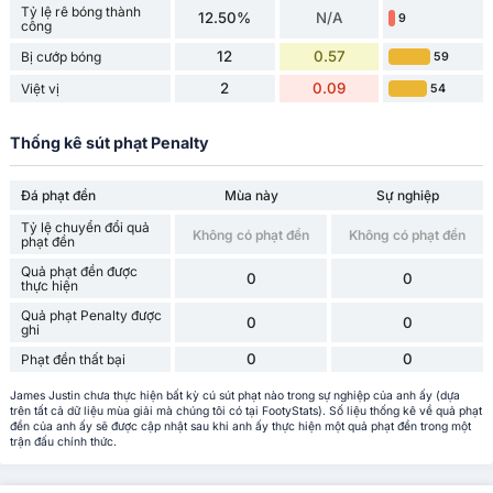
Tỷ lệ rê bóng thành
12.50%
N/A
9
công
12
0.57
Bị cướp bóng
59
2
0.09
Việt vị
54
Thống kê sút phạt Penalty
Đá phạt đền
Mùa này
Sự nghiệp
Tỷ lệ chuyển đổi quả
Không có phạt đền
Không có phạt đền
phạt đền
Quả phạt đền được
0
0
thực hiện
Quả phạt Penalty được
0
0
ghi
0
0
Phạt đền thất bại
James Justin chưa thực hiện bất kỳ cú sút phạt nào trong sự nghiệp của anh ấy (dựa
trên tất cả dữ liệu mùa giải mà chúng tôi có tại FootyStats). Số liệu thống kê về quả phạt
đền của anh ấy sẽ được cập nhật sau khi anh ấy thực hiện một quả phạt đền trong một
trận đấu chính thức.