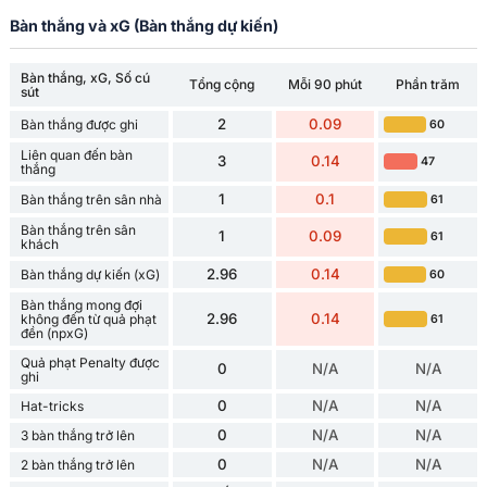
Bàn thắng và xG (Bàn thắng dự kiến)
Bàn thắng, xG, Số cú
Tổng cộng
Mỗi 90 phút
Phần trăm
sút
2
0.09
Bàn thắng được ghi
60
Liên quan đến bàn
3
0.14
47
thắng
1
0.1
Bàn thắng trên sân nhà
61
Bàn thắng trên sân
1
0.09
61
khách
2.96
0.14
Bàn thắng dự kiến (xG)
60
Bàn thắng mong đợi
2.96
0.14
không đến từ quả phạt
61
đền (npxG)
Quả phạt Penalty được
0
N/A
N/A
ghi
0
N/A
N/A
Hat-tricks
0
N/A
N/A
3 bàn thắng trở lên
0
N/A
N/A
2 bàn thắng trở lên