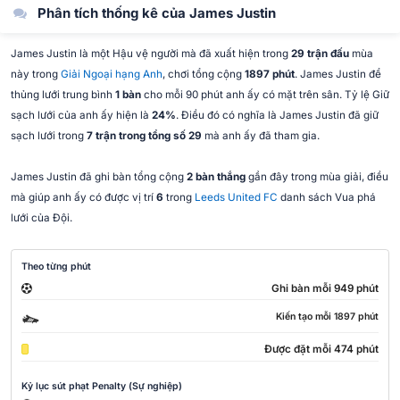
Phân tích thống kê của James Justin
James Justin là một Hậu vệ người mà đã xuất hiện trong
29 trận đấu
mùa
này trong
Giải Ngoại hạng Anh
, chơi tổng cộng
1897 phút
. James Justin để
thủng lưới trung bình
1 bàn
cho mỗi 90 phút anh ấy có mặt trên sân. Tỷ lệ Giữ
sạch lưới của anh ấy hiện là
24%
. Điều đó có nghĩa là James Justin đã giữ
sạch lưới trong
7 trận trong tổng số 29
mà anh ấy đã tham gia.
James Justin đã ghi bàn tổng cộng
2 bàn thắng
gần đây trong mùa giải, điều
mà giúp anh ấy có được vị trí
6
trong
Leeds United FC
danh sách Vua phá
lưới của Đội.
Theo từng phút
Ghi bàn mỗi 949 phút
Kiến tạo mỗi 1897 phút
Được đặt mỗi 474 phút
Kỷ lục sút phạt Penalty (Sự nghiệp)