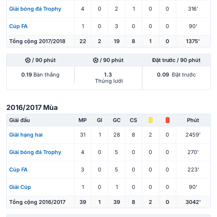
Giải bóng đá Trophy
4
0
2
1
0
0
316'
Cúp FA
1
0
3
0
0
0
90'
Tổng cộng 2017/2018
22
2
19
8
1
0
1375'
/ 90 phút
/ 90 phút
Đặt trước / 90 phút
0.19
Bàn thắng
1.3
0.09
Đặt trước
Thủng lưới
2016/2017 Mùa
Giải đấu
MP
Gl
GC
CS
Phút
Giải hạng hai
31
1
28
8
2
0
2459'
Giải bóng đá Trophy
4
0
5
0
0
0
270'
Cúp FA
3
0
5
0
0
0
223'
Giải Cúp
1
0
1
0
0
0
90'
Tổng cộng 2016/2017
39
1
39
8
2
0
3042'