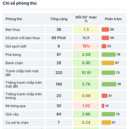
Chỉ số phòng thủ
Mỗi 90' hoặc
Phòng thủ
Tổng cộng
Phần trăm
%
38
1.3
Bàn thua
39
69 Phút
N/A
Số phút mỗi bàn thua
39
6
19%
Giữ sạch lưới
25
61
2.08
Phá bóng
76
28
0.95
Đánh chặn
67
Tranh chấp trên mặt
320
10.91
72
đất
Thắng tranh chấp trên
169
5.76
79
mặt đất
Thắng tranh chấp trên
20
0.68
31
không
30
1.02
Rê bóng qua
14
84
2.86
Giải vây
72
7
0.24
Cú sút bị chặn
51