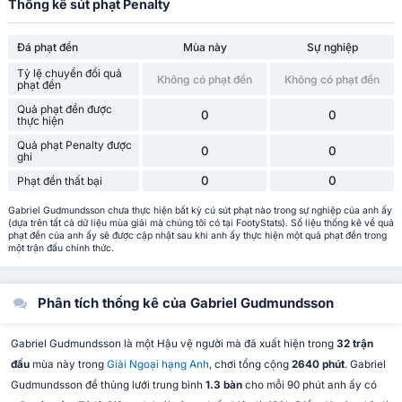
Thống kê sút phạt Penalty
Đá phạt đền
Mùa này
Sự nghiệp
Tỷ lệ chuyển đổi quả
Không có phạt đền
Không có phạt đền
phạt đền
Quả phạt đền được
0
0
thực hiện
Quả phạt Penalty được
0
0
ghi
0
0
Phạt đền thất bại
Gabriel Gudmundsson chưa thực hiện bất kỳ cú sút phạt nào trong sự nghiệp của anh ấy
(dựa trên tất cả dữ liệu mùa giải mà chúng tôi có tại FootyStats). Số liệu thống kê về quả
phạt đền của anh ấy sẽ được cập nhật sau khi anh ấy thực hiện một quả phạt đền trong
một trận đấu chính thức.
Phân tích thống kê của Gabriel Gudmundsson
Gabriel Gudmundsson là một Hậu vệ người mà đã xuất hiện trong
32 trận
đấu
mùa này trong
Giải Ngoại hạng Anh
, chơi tổng cộng
2640 phút
. Gabriel
Gudmundsson để thủng lưới trung bình
1.3 bàn
cho mỗi 90 phút anh ấy có