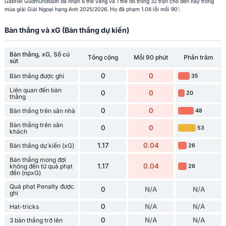
Gabriel Gudmundsson đã nhận 6 thẻ vàng và 1 thẻ đỏ trong 32 trận cho đến nay trong
mùa giải Giải Ngoại hạng Anh 2025/2026. Họ đã phạm 1.06 lỗi mỗi 90'.
Bàn thắng và xG (Bàn thắng dự kiến)
Bàn thắng, xG, Số cú
Tổng cộng
Mỗi 90 phút
Phần trăm
sút
0
0
Bàn thắng được ghi
35
Liên quan đến bàn
0
0
20
thắng
0
0
Bàn thắng trên sân nhà
48
Bàn thắng trên sân
0
0
53
khách
1.17
0.04
Bàn thắng dự kiến (xG)
26
Bàn thắng mong đợi
1.17
0.04
không đến từ quả phạt
26
đền (npxG)
Quả phạt Penalty được
0
N/A
N/A
ghi
0
N/A
N/A
Hat-tricks
0
N/A
N/A
3 bàn thắng trở lên