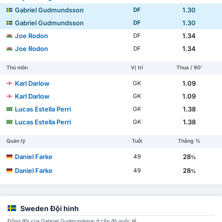
Gabriel Gudmundsson
1.30
DF
Gabriel Gudmundsson
1.30
DF
Joe Rodon
1.34
DF
Joe Rodon
1.34
DF
Thủ môn
Vị trí
Thua / 90'
Karl Darlow
1.09
GK
Karl Darlow
1.09
GK
Lucas Estella Perri
1.38
GK
Lucas Estella Perri
1.38
GK
Quản lý
Tuổi
Thắng %
Daniel Farke
28
49
%
Daniel Farke
28
49
%
Sweden Đội hình
Đồng đội của Gabriel Gudmundsson ở cấp độ quốc tế