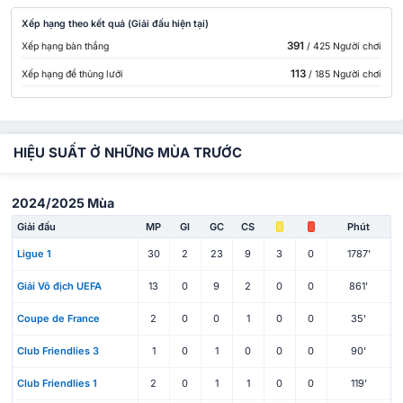
Xếp hạng theo kết quả (Giải đấu hiện tại)
391
Xếp hạng bàn thắng
/ 425 Người chơi
113
Xếp hạng để thủng lưới
/ 185 Người chơi
HIỆU SUẤT Ở NHỮNG MÙA TRƯỚC
2024/2025 Mùa
Giải đấu
MP
Gl
GC
CS
Phút
Ligue 1
30
2
23
9
3
0
1787'
Giải Vô địch UEFA
13
0
9
2
0
0
861'
Coupe de France
2
0
0
1
0
0
35'
Club Friendlies 3
1
0
1
0
0
0
90'
Club Friendlies 1
2
0
1
1
0
0
119'