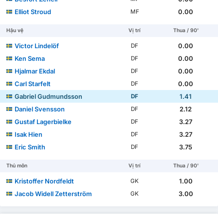
Elliot Stroud
0.00
MF
Hậu vệ
Vị trí
Thua / 90'
Victor Lindelöf
0.00
DF
Ken Sema
0.00
DF
Hjalmar Ekdal
0.00
DF
Carl Starfelt
0.00
DF
Gabriel Gudmundsson
1.41
DF
Daniel Svensson
2.12
DF
Gustaf Lagerbielke
3.27
DF
Isak Hien
3.27
DF
Eric Smith
3.75
DF
Thủ môn
Vị trí
Thua / 90'
Kristoffer Nordfeldt
1.00
GK
Jacob Widell Zetterström
3.00
GK