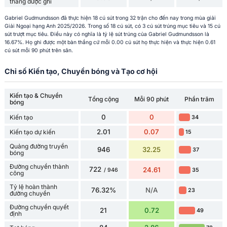
thắng được ghi
Gabriel Gudmundsson đã thực hiện 18 cú sút trong 32 trận cho đến nay trong mùa giải
Giải Ngoại hạng Anh 2025/2026. Trong số 18 cú sút, có 3 cú sút trúng mục tiêu và 15 cú
sút trượt mục tiêu. Điều này có nghĩa là tỷ lệ sút trúng của Gabriel Gudmundsson là
16.67%. Họ ghi được một bàn thắng cứ mỗi 0.00 cú sút họ thực hiện và thực hiện 0.61
cú sút mỗi 90 phút trên sân.
Chỉ số Kiến tạo, Chuyền bóng và Tạo cơ hội
Kiến tạo & Chuyền
Tổng cộng
Mỗi 90 phút
Phần trăm
bóng
0
0
Kiến tạo
34
2.01
0.07
Kiến tạo dự kiến
15
Quảng đường truyền
946
32.25
37
bóng
Đường chuyền thành
722
24.61
35
/ 946
công
Tỷ lệ hoàn thành
76.32%
N/A
23
đường chuyền
Đường chuyền quyết
21
0.72
49
định