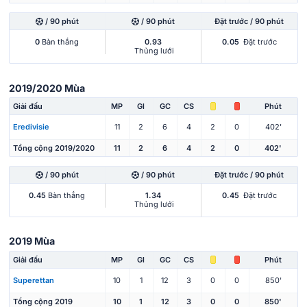
/ 90 phút
/ 90 phút
Đặt trước / 90 phút
0
Bàn thắng
0.93
0.05
Đặt trước
Thủng lưới
2019/2020 Mùa
Giải đấu
MP
Gl
GC
CS
Phút
Eredivisie
11
2
6
4
2
0
402'
Tổng cộng 2019/2020
11
2
6
4
2
0
402'
/ 90 phút
/ 90 phút
Đặt trước / 90 phút
0.45
Bàn thắng
1.34
0.45
Đặt trước
Thủng lưới
2019 Mùa
Giải đấu
MP
Gl
GC
CS
Phút
Superettan
10
1
12
3
0
0
850'
Tổng cộng 2019
10
1
12
3
0
0
850'