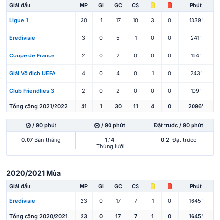
Giải đấu
MP
Gl
GC
CS
Phút
Ligue 1
30
1
17
10
3
0
1339'
Eredivisie
3
0
5
1
0
0
241'
Coupe de France
2
0
2
0
0
0
164'
Giải Vô địch UEFA
4
0
4
0
1
0
243'
Club Friendlies 3
2
0
2
0
0
0
109'
Tổng cộng 2021/2022
41
1
30
11
4
0
2096'
/ 90 phút
/ 90 phút
Đặt trước / 90 phút
0.07
Bàn thắng
1.14
0.2
Đặt trước
Thủng lưới
2020/2021 Mùa
Giải đấu
MP
Gl
GC
CS
Phút
Eredivisie
23
0
17
7
1
0
1645'
Tổng cộng 2020/2021
23
0
17
7
1
0
1645'