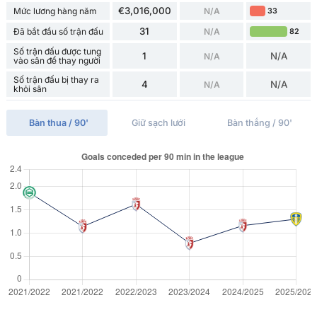
€3,016,000
Mức lương hàng năm
N/A
33
31
Đã bắt đầu số trận đấu
N/A
82
Số trận đấu được tung
1
N/A
N/A
vào sân để thay người
Số trận đấu bị thay ra
4
N/A
N/A
khỏi sân
Bàn thua / 90'
Giữ sạch lưới
Bàn thắng / 90'