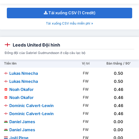
Tải xuống CSV (1 Credit)
Tải xuống CSV mẫu miễn phí »
Leeds United Đội hình
Đồng đội của Gabriel Gudmundsson ở cấp câu lạc bộ
Tiến lên
Vị trí
Bàn thắng / 90'
Lukas Nmecha
0.50
FW
Lukas Nmecha
0.50
FW
Noah Okafor
0.46
FW
Noah Okafor
0.46
FW
Dominic Calvert-Lewin
0.46
FW
Dominic Calvert-Lewin
0.46
FW
Daniel James
0.00
FW
Daniel James
0.00
FW
Joël Piroe
0.00
FW