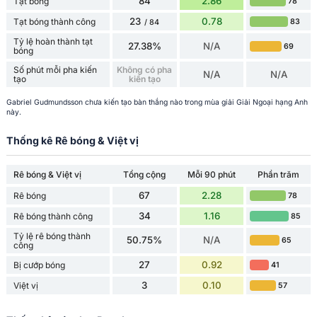
84
2.86
Tạt bóng
78
23
0.78
Tạt bóng thành công
83
/ 84
Tỷ lệ hoàn thành tạt
27.38%
N/A
69
bóng
Số phút mỗi pha kiến ​​
Không có pha
N/A
N/A
tạo
kiến ​​tạo
Gabriel Gudmundsson chưa kiến ​​tạo bàn thắng nào trong mùa giải Giải Ngoại hạng Anh
này.
Thống kê Rê bóng & Việt vị
Rê bóng & Việt vị
Tổng cộng
Mỗi 90 phút
Phần trăm
67
2.28
Rê bóng
78
34
1.16
Rê bóng thành công
85
Tỷ lệ rê bóng thành
50.75%
N/A
65
công
27
0.92
Bị cướp bóng
41
3
0.10
Việt vị
57