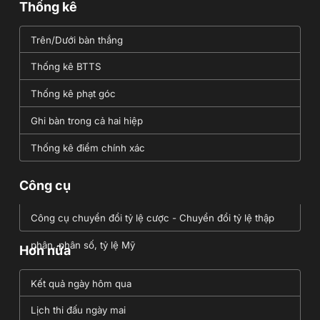
Thống kê
Trên/Dưới bàn thắng
Thống kê BTTS
Thống kê phạt góc
Ghi bàn trong cả hai hiệp
Thống kê điểm chính xác
Công cụ
Công cụ chuyển đổi tỷ lệ cược - Chuyển đổi tỷ lệ thập
phân, phân số, tỷ lệ Mỹ
Hơn nữa
Kết quả ngày hôm qua
Lịch thi đấu ngày mai