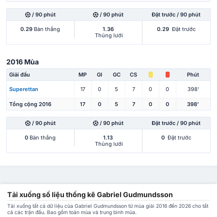
/ 90 phút
/ 90 phút
Đặt trước / 90 phút
0.29
Bàn thắng
1.36
0.29
Đặt trước
Thủng lưới
2016 Mùa
Giải đấu
MP
Gl
GC
CS
Phút
Superettan
17
0
5
7
0
0
398'
Tổng cộng 2016
17
0
5
7
0
0
398'
/ 90 phút
/ 90 phút
Đặt trước / 90 phút
0
Bàn thắng
1.13
0
Đặt trước
Thủng lưới
Tải xuống số liệu thống kê Gabriel Gudmundsson
Tải xuống tất cả dữ liệu của Gabriel Gudmundsson từ mùa giải 2016 đến 2026 cho tất
cả các trận đấu. Bao gồm toàn mùa và trung bình mùa.