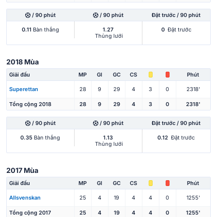
/ 90 phút
/ 90 phút
Đặt trước / 90 phút
0.11
Bàn thắng
1.27
0
Đặt trước
Thủng lưới
2018 Mùa
Giải đấu
MP
Gl
GC
CS
Phút
Superettan
28
9
29
4
3
0
2318'
Tổng cộng 2018
28
9
29
4
3
0
2318'
/ 90 phút
/ 90 phút
Đặt trước / 90 phút
0.35
Bàn thắng
1.13
0.12
Đặt trước
Thủng lưới
2017 Mùa
Giải đấu
MP
Gl
GC
CS
Phút
Allsvenskan
25
4
19
4
4
0
1255'
Tổng cộng 2017
25
4
19
4
4
0
1255'