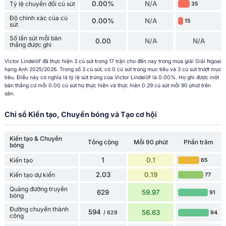
0.00%
N/A
Tỷ lệ chuyển đổi cú sút
35
Độ chính xác của cú
0.00%
N/A
15
sút
Số lần sút mỗi bàn
0.00
N/A
N/A
thắng được ghi
Victor Lindelöf đã thực hiện 3 cú sút trong 17 trận cho đến nay trong mùa giải Giải Ngoại
hạng Anh 2025/2026. Trong số 3 cú sút, có 0 cú sút trúng mục tiêu và 3 cú sút trượt mục
tiêu. Điều này có nghĩa là tỷ lệ sút trúng của Victor Lindelöf là 0.00%. Họ ghi được một
bàn thắng cứ mỗi 0.00 cú sút họ thực hiện và thực hiện 0.29 cú sút mỗi 90 phút trên
sân.
Chỉ số Kiến tạo, Chuyền bóng và Tạo cơ hội
Kiến tạo & Chuyền
Tổng cộng
Mỗi 90 phút
Phần trăm
bóng
1
0.1
Kiến tạo
65
2.03
0.19
Kiến tạo dự kiến
77
Quảng đường truyền
629
59.97
91
bóng
Đường chuyền thành
594
56.63
94
/ 629
công