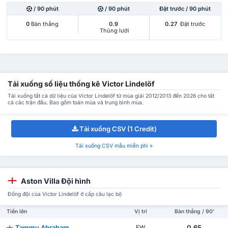
/ 90 phút
/ 90 phút
Đặt trước / 90 phút
0
Bàn thắng
0.9
0.27
Đặt trước
Thủng lưới
Tải xuống số liệu thống kê Victor Lindelöf
Tải xuống tất cả dữ liệu của Victor Lindelöf từ mùa giải 2012/2013 đến 2026 cho tất
cả các trận đấu. Bao gồm toàn mùa và trung bình mùa.
Tải xuống CSV (1 Credit)
Tải xuống CSV mẫu miễn phí »
Aston Villa Đội hình
Đồng đội của Victor Lindelöf ở cấp câu lạc bộ
Tiến lên
Vị trí
Bàn thắng / 90'
Tammy Abraham
0.65
FW