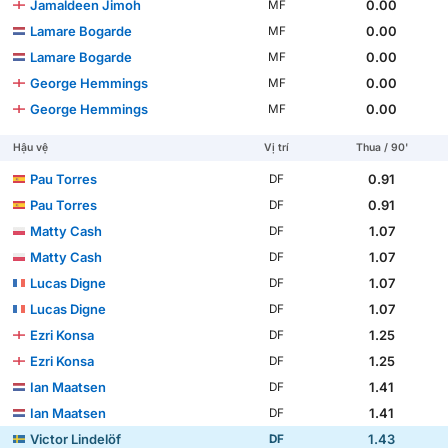
Jamaldeen Jimoh
0.00
MF
Lamare Bogarde
0.00
MF
Lamare Bogarde
0.00
MF
George Hemmings
0.00
MF
George Hemmings
0.00
MF
Hậu vệ
Vị trí
Thua / 90'
Pau Torres
0.91
DF
Pau Torres
0.91
DF
Matty Cash
1.07
DF
Matty Cash
1.07
DF
Lucas Digne
1.07
DF
Lucas Digne
1.07
DF
Ezri Konsa
1.25
DF
Ezri Konsa
1.25
DF
Ian Maatsen
1.41
DF
Ian Maatsen
1.41
DF
Victor Lindelöf
1.43
DF