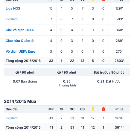
Liga NOS
15
1
5
7
3
0
1291'
LigaPro
7
0
7
3
0
0
593'
Giải Vô địch UEFA
4
0
4
1
1
0
360'
Giao hữu Quốc tế
4
0
3
2
0
0
289'
Vô địch UEFA Euro
3
0
3
0
1
0
270'
Tổng cộng 2015/2016
33
1
22
13
5
0
2803'
/ 90 phút
/ 90 phút
Đặt trước / 90 phút
0.07
Bàn thắng
0.35
0.21
Đặt trước
Thủng lưới
2014/2015 Mùa
Giải đấu
MP
Gl
GC
CS
Phút
LigaPro
41
2
51
11
12
1
3614'
Tổng cộng 2014/2015
41
2
51
11
12
1
3614'