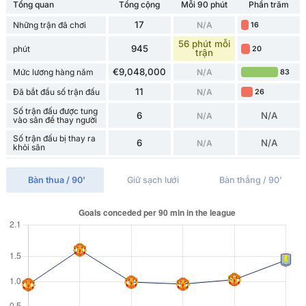
Tổng quan
Tổng cộng
Mỗi 90 phút
Phần trăm
17
Những trận đã chơi
N/A
16
56 phút mỗi
945
phút
20
trận
€9,048,000
Mức lương hàng năm
N/A
83
11
Đã bắt đầu số trận đấu
N/A
26
Số trận đấu được tung
6
N/A
N/A
vào sân để thay người
Số trận đấu bị thay ra
6
N/A
N/A
khỏi sân
Bàn thua / 90'
Giữ sạch lưới
Bàn thắng / 90'