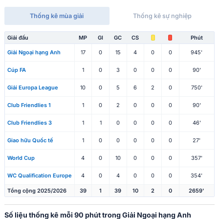
Thống kê mùa giải
Thống kê sự nghiệp
Giải đấu
MP
Gl
GC
CS
Phút
Giải Ngoại hạng Anh
17
0
15
4
0
0
945'
Cúp FA
1
0
3
0
0
0
90'
Giải Europa League
10
0
5
6
2
0
750'
Club Friendlies 1
1
0
2
0
0
0
90'
Club Friendlies 3
1
1
0
0
0
0
46'
Giao hữu Quốc tế
1
0
0
0
0
0
27'
World Cup
4
0
10
0
0
0
357'
WC Qualification Europe
4
0
4
0
0
0
354'
Tổng cộng 2025/2026
39
1
39
10
2
0
2659'
Số liệu thống kê mỗi 90 phút trong Giải Ngoại hạng Anh