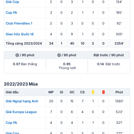
Giải Cúp
2
0
3
1
0
0
134'
Cúp FA
3
0
2
1
1
0
195'
Club Friendlies 1
2
0
3
0
0
0
92'
Giao hữu Quốc tế
4
0
9
1
0
0
305'
Tổng cộng 2023/2024
34
1
40
10
3
0
2354'
/ 90 phút
/ 90 phút
Đặt trước / 90 phút
0.07
Bàn thắng
0.95
0.14
Đặt trước
Thủng lưới
2022/2023 Mùa
Giải đấu
MP
Gl
GC
CS
Phút
Giải Ngoại hạng Anh
20
0
15
7
1
0
1360'
Giải Europa League
7
0
6
4
0
0
523'
Cúp FA
4
0
4
1
1
0
321'
Giải Cúp
4
0
2
3
0
0
277'