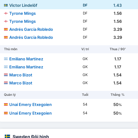
Victor Lindelöf
1.43
DF
Tyrone Mings
1.56
DF
Tyrone Mings
1.56
DF
Andrés García Robledo
3.29
DF
Andrés García Robledo
3.29
DF
Thủ môn
Vị trí
Thua / 90'
Emiliano Martínez
1.17
GK
Emiliano Martínez
1.17
GK
Marco Bizot
1.54
GK
Marco Bizot
1.54
GK
Quản lý
Tuổi
Thắng %
Unai Emery Etxegoien
50
54
%
Unai Emery Etxegoien
50
54
%
Sweden Đội hình