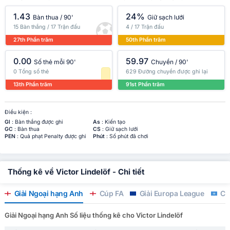
1.43
24%
Bàn thua / 90'
Giữ sạch lưới
15 Bàn thắng / 17 Trận đấu
4 / 17 Trận đấu
27th Phần trăm
50th Phần trăm
0.00
59.97
Số thẻ mỗi 90'
Chuyền / 90'
0 Tổng số thẻ
629 Đường chuyền được ghi lại
13th Phần trăm
91st Phần trăm
Điều kiện :
Gl
: Bàn thắng được ghi
As
: Kiến tạo
GC
: Bàn thua
CS
: Giữ sạch lưới
PEN
: Quả phạt Penalty được ghi
Phút
: Số phút đã chơi
Thống kê về Victor Lindelöf - Chi tiết
Giải Ngoại hạng Anh
Cúp FA
Giải Europa League
Clu
Giải Ngoại hạng Anh Số liệu thống kê cho Victor Lindelöf