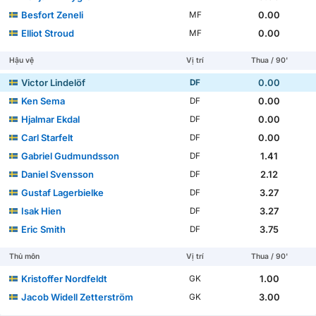
Besfort Zeneli
0.00
MF
Elliot Stroud
0.00
MF
Hậu vệ
Vị trí
Thua / 90'
Victor Lindelöf
0.00
DF
Ken Sema
0.00
DF
Hjalmar Ekdal
0.00
DF
Carl Starfelt
0.00
DF
Gabriel Gudmundsson
1.41
DF
Daniel Svensson
2.12
DF
Gustaf Lagerbielke
3.27
DF
Isak Hien
3.27
DF
Eric Smith
3.75
DF
Thủ môn
Vị trí
Thua / 90'
Kristoffer Nordfeldt
1.00
GK
Jacob Widell Zetterström
3.00
GK