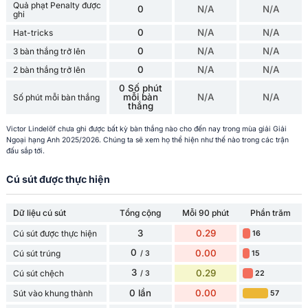
Quả phạt Penalty được
0
N/A
N/A
ghi
0
N/A
N/A
Hat-tricks
0
N/A
N/A
3 bàn thắng trở lên
0
N/A
N/A
2 bàn thắng trở lên
0 Số phút
mỗi bàn
N/A
N/A
Số phút mỗi bàn thắng
thắng
Victor Lindelöf chưa ghi được bất kỳ bàn thắng nào cho đến nay trong mùa giải Giải
Ngoại hạng Anh 2025/2026. Chúng ta sẽ xem họ thể hiện như thế nào trong các trận
đấu sắp tới.
Cú sút được thực hiện
Dữ liệu cú sút
Tổng cộng
Mỗi 90 phút
Phần trăm
3
0.29
Cú sút được thực hiện
16
0
0.00
Cú sút trúng
15
/ 3
3
0.29
Cú sút chệch
22
/ 3
0 lần
0.00
Sút vào khung thành
57