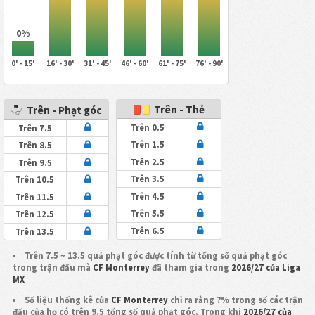
0%
0' - 15'
16' - 30'
31' - 45'
46' - 60'
61' - 75'
76' - 90'
Trên - Thẻ
Trên - Phạt góc
Trên 0.5
Trên 7.5
Trên 1.5
Trên 8.5
Trên 2.5
Trên 9.5
Trên 3.5
Trên 10.5
Trên 4.5
Trên 11.5
Trên 5.5
Trên 12.5
Trên 6.5
Trên 13.5
Trên 7.5 ~ 13.5 quả phạt góc được tính từ tổng số quả phạt góc
trong trận đấu mà
CF Monterrey
đã tham gia trong
2026/27 của Liga
MX
Số liệu thống kê của
CF Monterrey
chỉ ra rằng ?% trong số các trận
đấu của họ có trên 9.5 tổng số quả phạt góc. Trong khi
2026/27 của