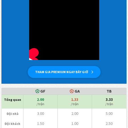
THAM GIA PREMIUM NGAY BÂY GIỜ
GF
GA
TB
2.00
1.33
3.33
Tổng quan
/ trận
/ trận
/ trận
3.00
2.00
5.00
Đội nhà
1.50
1.00
2.50
Đội khách