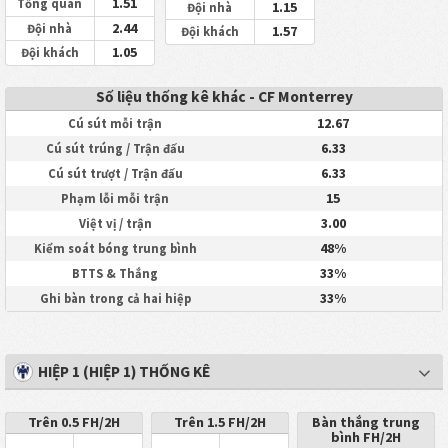
1.51
Tổng quan
1.15
Đội nhà
2.44
Đội nhà
1.57
Đội khách
1.05
Đội khách
Số liệu thống kê khác - CF Monterrey
12.67
Cú sút mỗi trận
6.33
Cú sút trúng / Trận đấu
6.33
Cú sút trượt / Trận đấu
15
Phạm lỗi mỗi trận
3.00
Việt vị / trận
48%
Kiểm soát bóng trung bình
33%
BTTS & Thắng
33%
Ghi bàn trong cả hai hiệp
HIỆP 1 (HIỆP 1) THỐNG KÊ
Trên 0.5 FH/2H
Trên 1.5 FH/2H
Bàn thắng trung
bình FH/2H