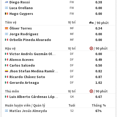
Diego Rossi
0.38
FW
Luca Orellano
0.00
FW
Hugo Cuypers
0.00
FW
Tiền vệ
Vị trí
/ 90 phút
Óliver Torres
0.34
MF
Jorge Rodriguez
0.00
MF
Orbelín Pineda Alvarado
0.00
MF
Hậu vệ
Vị trí
/ 90 phút
Victor Andrés Guzmán Olmedo
0.00
DF
Alonso Aceves
0.49
DF
Carlos Salcedo
0.50
DF
Jhon Stefan Medina Ramírez
0.82
DF
Ricardo Chávez Soto
0.87
DF
Gerardo Arteaga
1.02
DF
Thủ môn
Vị trí
/ 90 phút
Luis Alberto Cárdenas López
0.67
GK
Huấn luyện viên / Quản lý
Tuổi
Thắng %
Matías Jesús Almeyda
67
52
%