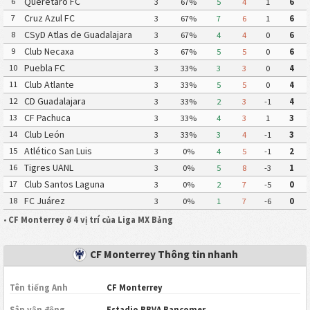
Querétaro FC
6
3
67%
5
4
1
6
Cruz Azul FC
7
3
67%
7
6
1
6
CSyD Atlas de Guadalajara
8
3
67%
4
4
0
6
Club Necaxa
9
3
67%
5
5
0
6
Puebla FC
10
3
33%
3
3
0
4
Club Atlante
11
3
33%
5
5
0
4
CD Guadalajara
12
3
33%
2
3
-1
4
CF Pachuca
13
3
33%
4
3
1
3
Club León
14
3
33%
3
4
-1
3
Atlético San Luis
15
3
0%
4
5
-1
2
Tigres UANL
16
3
0%
5
8
-3
1
Club Santos Laguna
17
3
0%
2
7
-5
0
FC Juárez
18
3
0%
1
7
-6
0
•
CF Monterrey ở 4 vị trí của Liga MX Bảng
CF Monterrey Thông tin nhanh
Tên tiếng Anh
CF Monterrey
Sân vận động
Estadio BBVA Bancomer