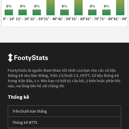
0%
0%
0%
0%
0%
0%
0' - 10'
11' - 20'
21' - 30'
31' - 40'
41' - 50'
51' - 60'
61' - 70'
71' - 80'
81' - 90'
FootyStats là nguồn tham khảo tốt nhất của bạn cho các số liệu
thống kê như Bàn thắng, Trên 2.5/Dưới 2.5, HT/FT, Số liệu thống kê
trong trận đấu, v.v. Nếu bạn có bất kỳ câu hỏi, ý kiến hoặc phản hồi
nào, vui lòng liên hệ với chúng tôi.
Thống kê
Trên/Dưới bàn thắng
Thống kê BTTS