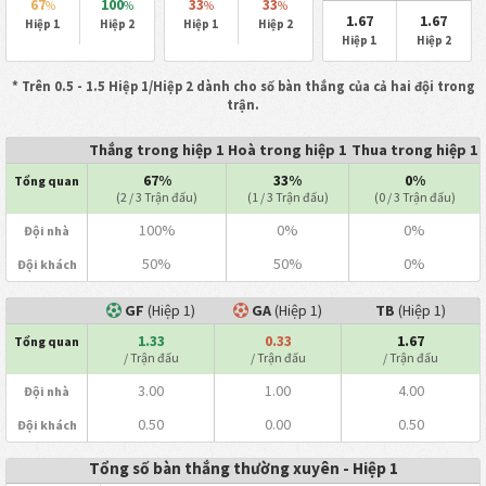
67
100
33
33
%
%
%
%
1.67
1.67
Hiệp 1
Hiệp 2
Hiệp 1
Hiệp 2
Hiệp 1
Hiệp 2
* Trên 0.5 - 1.5 Hiệp 1/Hiệp 2 dành cho số bàn thắng của cả hai đội trong
trận.
Thắng trong hiệp 1
Hoà trong hiệp 1
Thua trong hiệp 1
67%
33%
0%
Tổng quan
(2 / 3 Trận đấu)
(1 / 3 Trận đấu)
(0 / 3 Trận đấu)
100%
0%
0%
Đội nhà
50%
50%
0%
Đội khách
GF
(Hiệp 1)
GA
(Hiệp 1)
TB
(Hiệp 1)
1.33
0.33
1.67
Tổng quan
/ Trận đấu
/ Trận đấu
/ Trận đấu
3.00
1.00
4.00
Đội nhà
0.50
0.00
0.50
Đội khách
Tổng số bàn thắng thường xuyên - Hiệp 1