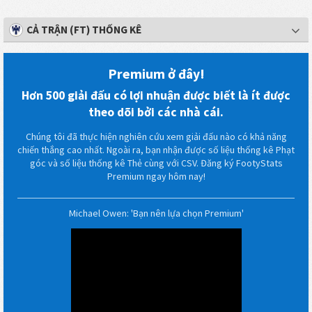
CẢ TRẬN (FT) THỐNG KÊ
Premium ở đây!
Hơn 500 giải đấu có lợi nhuận được biết là ít được
theo dõi bởi các nhà cái.
Chúng tôi đã thực hiện nghiên cứu xem giải đấu nào có khả năng
chiến thắng cao nhất. Ngoài ra, bạn nhận được số liệu thống kê Phạt
góc và số liệu thống kê Thẻ cùng với CSV. Đăng ký FootyStats
Premium ngay hôm nay!
Michael Owen: 'Bạn nên lựa chọn Premium'