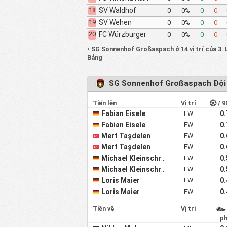
18
SV Waldhof
0
0%
0
0
Mannheim 07
19
SV Wehen
0
0%
0
0
Wiesbaden
20
FC Würzburger
0
0%
0
0
Kickers
•
SG Sonnenhof Großaspach ở 14 vị trí của 3. 
Bảng
SG Sonnenhof Großaspach Đội 
Tiến lên
Vị trí
/ 9
Fabian Eisele
FW
0
Fabian Eisele
FW
0
Mert Taşdelen
FW
0
Mert Taşdelen
FW
0
Michael Kleinschrodt
FW
0
Michael Kleinschrodt
FW
0
Loris Maier
FW
0
Loris Maier
FW
0
Tiền vệ
Vị trí
p