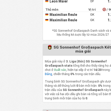
Leon Maier
DF
1
Thủ môn
Vị trí
/ 9
Maximilian Reule
GK
1
Maximilian Reule
GK
1
*
SG Sonnenhof Großaspach
Danh sách và 
liệu thống kê được lấy từ mùa 2026/27
SG Sonnenhof Großaspach Kết
mùa giải
Mùa giải này ở
3. Liga (Đức) SG Sonnenhof
Großaspach stats
tổng thể cho thấy rằng họ 
chơi ở
Xuất sắc
, hiện tại xếp ở vị trí
14/20
trong
Bảng
, chiến thắng
0%
trong các trận đấu.
Trung bình SG Sonnenhof Großaspach ghi đư
thắng và để thủng lưới
0
bàn mỗi trận.
0%
trong
trận đấu của
SG Sonnenhof Großaspach
này k
với việc cả hai đội đều ghi bàn và tổng số bàn 
trung bình mỗi trận của họ là
0
.