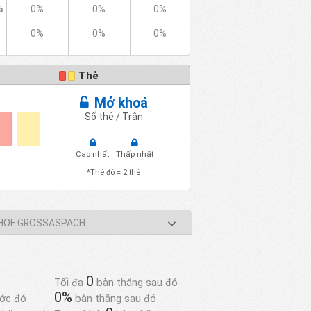
0%
0%
0%
à
0%
0%
0%
Thẻ
Mở khoá
Số thẻ / Trận
Cao nhất
Thấp nhất
*Thẻ đỏ = 2 thẻ
HOF GROSSASPACH
0
Tối đa
bàn thắng sau đó
0%
ước đó
bàn thắng sau đó