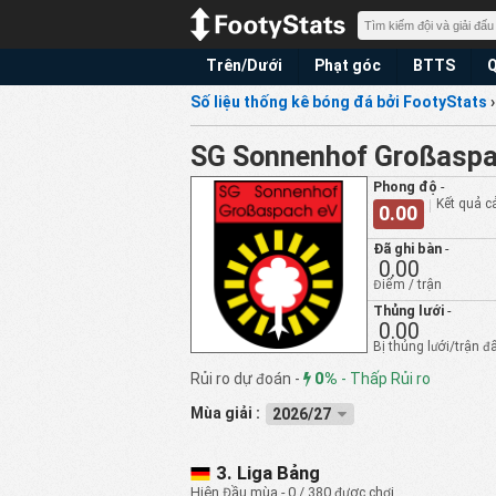
Trên/Dưới
Phạt góc
BTTS
Q
Số liệu thống kê bóng đá bởi FootyStats
SG Sonnenhof Großasp
Phong độ
-
Kết quả c
0.00
Đã ghi bàn
-
0.00
Điểm / trận
Thủng lưới
-
0.00
Bị thủng lưới/trận đ
0%
Rủi ro dự đoán -
-
Thấp Rủi ro
Mùa giải :
2026/27
3. Liga Bảng
Hiện Đầu mùa - 0 / 380 được chơi