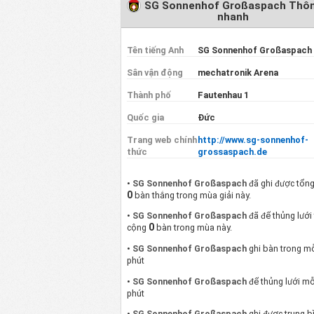
SG Sonnenhof Großaspach Thôn
nhanh
Tên tiếng Anh
SG Sonnenhof Großaspach
Sân vận động
mechatronik Arena
Thành phố
Fautenhau 1
Quốc gia
Đức
Trang web chính
http://www.sg-sonnenhof-
thức
grossaspach.de
•
SG Sonnenhof Großaspach
đã ghi được tổn
0
bàn thắng trong mùa giải này.
•
SG Sonnenhof Großaspach
đã để thủng lưới
0
cộng
bàn trong mùa này.
•
SG Sonnenhof Großaspach
ghi bàn trong m
phút
•
SG Sonnenhof Großaspach
để thủng lưới m
phút
•
SG Sonnenhof Großaspach
ghi được trung 