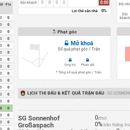
0.00
0
0
0
0
Đội khách
Đội nh
GD
Pts
0%
Lợi thế sân nhà
Đội
0
0
khách
0
0
Phạt góc
0
0
0
0
Mở khoá
0
0
Số quả phạt góc / Trận
0
0
0
0
Ủng hộ
Phản đối
0
0
* Tổng số quả phạt góc / Trận
0
0
0
0
0
0
LỊCH THI ĐẤU & KẾT QUẢ TRẬN ĐẤU
- SG SONNEN
0
0
0
0
0
0
0
0
0
SG Sonnenhof
phút
0
0
0%
Großaspach
bàn thắng tr
0
0