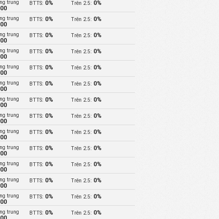
ng trung
0%
0%
BTTS:
Trên 2.5:
.00
ng trung
0%
0%
BTTS:
Trên 2.5:
.00
ng trung
0%
0%
BTTS:
Trên 2.5:
.00
ng trung
0%
0%
BTTS:
Trên 2.5:
.00
ng trung
0%
0%
BTTS:
Trên 2.5:
.00
ng trung
0%
0%
BTTS:
Trên 2.5:
.00
ng trung
0%
0%
BTTS:
Trên 2.5:
.00
ng trung
0%
0%
BTTS:
Trên 2.5:
.00
ng trung
0%
0%
BTTS:
Trên 2.5:
.00
ng trung
0%
0%
BTTS:
Trên 2.5:
.00
ng trung
0%
0%
BTTS:
Trên 2.5:
.00
ng trung
0%
0%
BTTS:
Trên 2.5:
.00
ng trung
0%
0%
BTTS:
Trên 2.5:
.00
ng trung
0%
0%
BTTS:
Trên 2.5:
.00