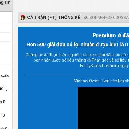
g tin
CẢ TRẬN (FT) THỐNG KÊ
- SG SONNENHOF GROSSA
Premium ở đâ
Hơn 500 giải đấu có lợi nhuận được biết là í
Chúng tôi đã thực hiện nghiên cứu xem giải đấu nào có k
bạn nhận được số liệu thống kê Phạt góc và số liệu 
FootyStats Premium ngay
g cộng
Michael Owen: 'Bạn nên lựa c
 tổng
0
ỗi
0
ỗi
0
bình