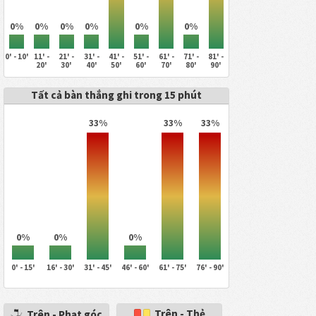
0%
0%
0%
0%
0%
0%
0' - 10'
11' -
21' -
31' -
41' -
51' -
61' -
71' -
81' -
20'
30'
40'
50'
60'
70'
80'
90'
Tất cả bàn thắng ghi trong 15 phút
33%
33%
33%
0%
0%
0%
0' - 15'
16' - 30'
31' - 45'
46' - 60'
61' - 75'
76' - 90'
Trên - Thẻ
Trên - Phạt góc