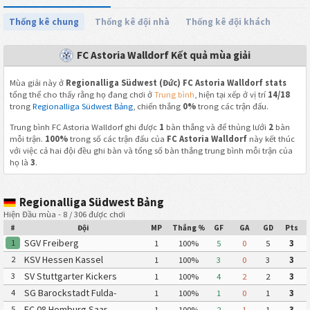
Thống kê chung
Thống kê đội nhà
Thống kê đội khách
FC Astoria Walldorf Kết quả mùa giải
Mùa giải này ở
Regionalliga Südwest (Đức) FC Astoria Walldorf stats
tổng thể cho thấy rằng họ đang chơi ở
Trung bình
, hiện tại xếp ở vị trí
14/18
trong
Regionalliga Südwest Bảng
, chiến thắng
0%
trong các trận đấu.
Trung bình FC Astoria Walldorf ghi được
1
bàn thắng và để thủng lưới
2
bàn
mỗi trận.
100%
trong số các trận đấu của
FC Astoria Walldorf
này kết thúc
với việc cả hai đội đều ghi bàn và tổng số bàn thắng trung bình mỗi trận của
họ là
3
.
Regionalliga Südwest Bảng
Hiện Đầu mùa - 8 / 306 được chơi
#
Đội
MP
Thắng %
GF
GA
GD
Pts
SGV Freiberg
1
1
100%
5
0
5
3
KSV Hessen Kassel
2
1
100%
3
0
3
3
SV Stuttgarter Kickers
3
1
100%
4
2
2
3
SG Barockstadt Fulda-
4
1
100%
1
0
1
3
Lehnerz
FC 08 Homburg Saar
5
1
100%
2
1
1
3