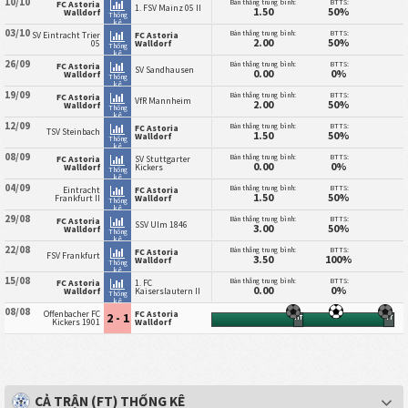
10/10
Bàn thắng trung bình:
BTTS:
FC Astoria
1. FSV Mainz 05 II
1.50
50%
Walldorf
Thống
kê
03/10
Bàn thắng trung bình:
BTTS:
SV Eintracht Trier
FC Astoria
2.00
50%
05
Walldorf
Thống
kê
26/09
Bàn thắng trung bình:
BTTS:
FC Astoria
SV Sandhausen
0.00
0%
Walldorf
Thống
kê
19/09
Bàn thắng trung bình:
BTTS:
FC Astoria
VfR Mannheim
2.00
50%
Walldorf
Thống
kê
12/09
Bàn thắng trung bình:
BTTS:
FC Astoria
TSV Steinbach
1.50
50%
Walldorf
Thống
kê
08/09
Bàn thắng trung bình:
BTTS:
FC Astoria
SV Stuttgarter
0.00
0%
Walldorf
Kickers
Thống
kê
04/09
Bàn thắng trung bình:
BTTS:
Eintracht
FC Astoria
1.50
50%
Frankfurt II
Walldorf
Thống
kê
29/08
Bàn thắng trung bình:
BTTS:
FC Astoria
SSV Ulm 1846
3.00
50%
Walldorf
Thống
kê
22/08
Bàn thắng trung bình:
BTTS:
FC Astoria
FSV Frankfurt
3.50
100%
Walldorf
Thống
kê
15/08
Bàn thắng trung bình:
BTTS:
FC Astoria
1. FC
0.00
0%
Walldorf
Kaiserslautern II
Thống
kê
08/08
Offenbacher FC
FC Astoria
2 - 1
HT
FT
Kickers 1901
Walldorf
CẢ TRẬN (FT) THỐNG KÊ