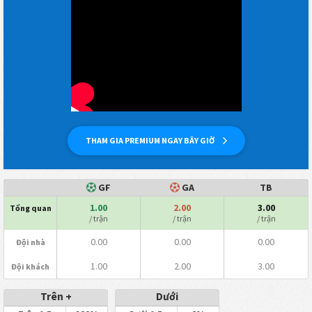
THAM GIA PREMIUM NGAY BÂY GIỜ
GF
GA
TB
1.00
2.00
3.00
Tổng quan
/ trận
/ trận
/ trận
0.00
0.00
0.00
Đội nhà
1.00
2.00
3.00
Đội khách
Trên +
Dưới