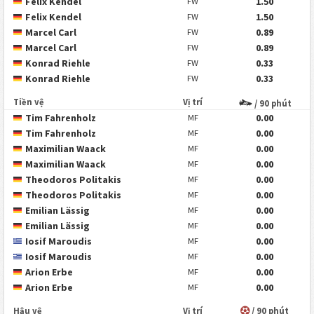
Felix Kendel
1.50
FW
Felix Kendel
1.50
FW
Marcel Carl
0.89
FW
Marcel Carl
0.89
FW
Konrad Riehle
0.33
FW
Konrad Riehle
0.33
FW
Tiền vệ
Vị trí
/ 90 phút
Tim Fahrenholz
0.00
MF
Tim Fahrenholz
0.00
MF
Maximilian Waack
0.00
MF
Maximilian Waack
0.00
MF
Theodoros Politakis
0.00
MF
Theodoros Politakis
0.00
MF
Emilian Lässig
0.00
MF
Emilian Lässig
0.00
MF
Iosif Maroudis
0.00
MF
Iosif Maroudis
0.00
MF
Arion Erbe
0.00
MF
Arion Erbe
0.00
MF
Hậu vệ
Vị trí
/ 90 phút