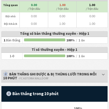
0.00
1.00
1.00
Tổng quan
/ Trận đấu
/ Trận đấu
/ Trận đấu
0.00
0.00
0.00
Đội nhà
0.00
1.00
1.00
Đội khách
Tổng số bàn thắng thường xuyên - Hiệp 1
1
Bàn thắng
100%
/
1
lần
Tỉ số thường xuyên - Hiệp 1
1-0
100%
/
1
lần
BÀN THẮNG GHI ĐƯỢC & BỊ THỦNG LƯỚI TRONG MỖI
10 PHÚT
- FC ASTORIA WALLDORF
Bàn thắng trong 10 phút
100%