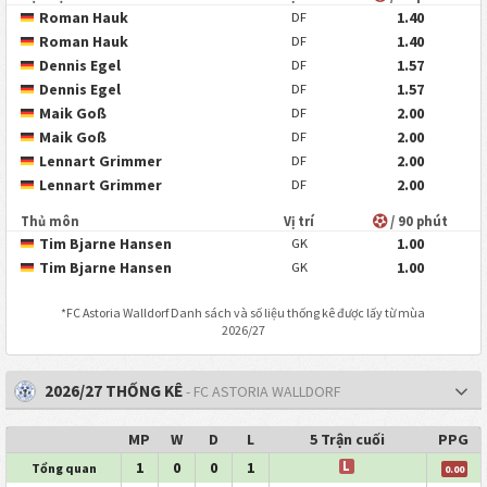
Roman Hauk
1.40
DF
Roman Hauk
1.40
DF
Dennis Egel
1.57
DF
Dennis Egel
1.57
DF
Maik Goß
2.00
DF
Maik Goß
2.00
DF
Lennart Grimmer
2.00
DF
Lennart Grimmer
2.00
DF
Thủ môn
Vị trí
/ 90 phút
Tim Bjarne Hansen
1.00
GK
Tim Bjarne Hansen
1.00
GK
*
FC Astoria Walldorf
Danh sách và số liệu thống kê được lấy từ mùa
2026/27
2026/27 THỐNG KÊ
- FC ASTORIA WALLDORF
MP
W
D
L
5 Trận cuối
PPG
1
0
0
1
L
Tổng quan
0.00