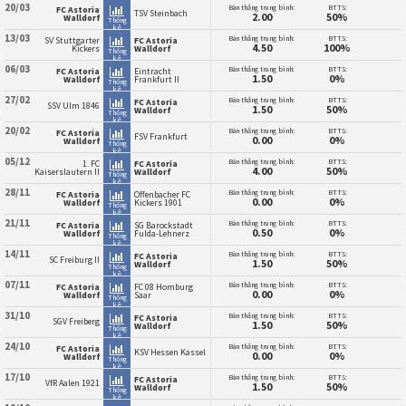
20/03
Bàn thắng trung bình:
BTTS:
FC Astoria
TSV Steinbach
2.00
50%
Walldorf
Thống
kê
13/03
Bàn thắng trung bình:
BTTS:
SV Stuttgarter
FC Astoria
4.50
100%
Kickers
Walldorf
Thống
kê
06/03
Bàn thắng trung bình:
BTTS:
FC Astoria
Eintracht
1.50
0%
Walldorf
Frankfurt II
Thống
kê
27/02
Bàn thắng trung bình:
BTTS:
FC Astoria
SSV Ulm 1846
1.50
50%
Walldorf
Thống
kê
20/02
Bàn thắng trung bình:
BTTS:
FC Astoria
FSV Frankfurt
0.00
0%
Walldorf
Thống
kê
05/12
Bàn thắng trung bình:
BTTS:
1. FC
FC Astoria
4.00
50%
Kaiserslautern II
Walldorf
Thống
kê
28/11
Bàn thắng trung bình:
BTTS:
FC Astoria
Offenbacher FC
0.00
0%
Walldorf
Kickers 1901
Thống
kê
21/11
Bàn thắng trung bình:
BTTS:
FC Astoria
SG Barockstadt
0.50
0%
Walldorf
Fulda-Lehnerz
Thống
kê
14/11
Bàn thắng trung bình:
BTTS:
FC Astoria
SC Freiburg II
1.50
50%
Walldorf
Thống
kê
07/11
Bàn thắng trung bình:
BTTS:
FC Astoria
FC 08 Homburg
0.00
0%
Walldorf
Saar
Thống
kê
31/10
Bàn thắng trung bình:
BTTS:
FC Astoria
SGV Freiberg
1.50
50%
Walldorf
Thống
kê
24/10
Bàn thắng trung bình:
BTTS:
FC Astoria
KSV Hessen Kassel
0.00
0%
Walldorf
Thống
kê
17/10
Bàn thắng trung bình:
BTTS:
FC Astoria
VfR Aalen 1921
1.50
50%
Walldorf
Thống
kê