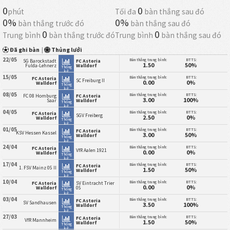
0
0
phút
Tối đa
bàn thắng sau đó
0%
0%
bàn thắng trước đó
bàn thắng sau đó
0
0
Trung bình
bàn thắng trước đó
Trung bình
bàn thắng sau đó
Đã ghi bàn
|
Thủng lưới
22/05
Bàn thắng trung bình:
BTTS:
SG Barockstadt
FC Astoria
1.50
50%
Fulda-Lehnerz
Walldorf
Thống
kê
15/05
Bàn thắng trung bình:
BTTS:
FC Astoria
SC Freiburg II
0.00
0%
Walldorf
Thống
kê
08/05
Bàn thắng trung bình:
BTTS:
FC 08 Homburg
FC Astoria
3.00
100%
Saar
Walldorf
Thống
kê
04/05
Bàn thắng trung bình:
BTTS:
FC Astoria
SGV Freiberg
2.50
0%
Walldorf
Thống
kê
01/05
Bàn thắng trung bình:
BTTS:
FC Astoria
KSV Hessen Kassel
3.00
50%
Walldorf
Thống
kê
24/04
Bàn thắng trung bình:
BTTS:
FC Astoria
VfR Aalen 1921
0.00
0%
Walldorf
Thống
kê
17/04
Bàn thắng trung bình:
BTTS:
FC Astoria
1. FSV Mainz 05 II
1.50
50%
Walldorf
Thống
kê
10/04
Bàn thắng trung bình:
BTTS:
FC Astoria
SV Eintracht Trier
0.00
0%
Walldorf
05
Thống
kê
03/04
Bàn thắng trung bình:
BTTS:
FC Astoria
SV Sandhausen
3.50
100%
Walldorf
Thống
kê
27/03
Bàn thắng trung bình:
BTTS:
FC Astoria
VfR Mannheim
1.50
50%
Walldorf
Thống
kê