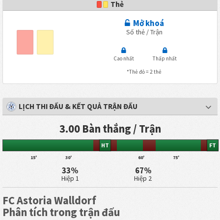
Thẻ
Mở khoá
Số thẻ / Trận
Cao nhất
Thấp nhất
*Thẻ đỏ = 2 thẻ
LỊCH THI ĐẤU & KẾT QUẢ TRẬN ĐẤU
3.00 Bàn thắng / Trận
HT
FT
15'
30'
60'
75'
33%
67%
Hiệp 1
Hiệp 2
FC Astoria Walldorf
Phân tích trong trận đấu