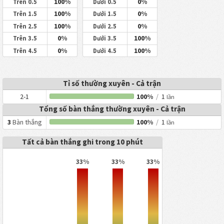
100%
0%
Trên 0.5
Dưới 0.5
100%
0%
Trên 1.5
Dưới 1.5
100%
0%
Trên 2.5
Dưới 2.5
0%
100%
Trên 3.5
Dưới 3.5
0%
100%
Trên 4.5
Dưới 4.5
Tỉ số thường xuyên - Cả trận
2-1
100%
/
1
lần
Tổng số bàn thắng thường xuyên - Cả trận
3
Bàn thắng
100%
/
1
lần
Tất cả bàn thắng ghi trong 10 phút
33%
33%
33%