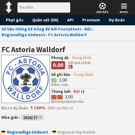
GIẢI ĐẤU
MENU
Phạt góc
Quần vợt (EN)
API
Premium
Dự đoán
Số liệu thống kê bóng đá bởi FootyStats
›
Đức
›
Regionalliga Südwest
›
FC Astoria Walldorf
FC Astoria Walldorf
Phong độ
-
Trung bình
Kết quả cả trận
0.00
L
Đã ghi bàn
-
Trung bình
1.00
Điểm / trận
Thủng lưới
-
Rất tệ
2.00
Bị thủng lưới/trận đấu
100%
Rủi ro dự đoán -
-
Rất cao Rủi ro
Mùa giải :
2026/27
Regionalliga Südwest
Regional Cup Baden