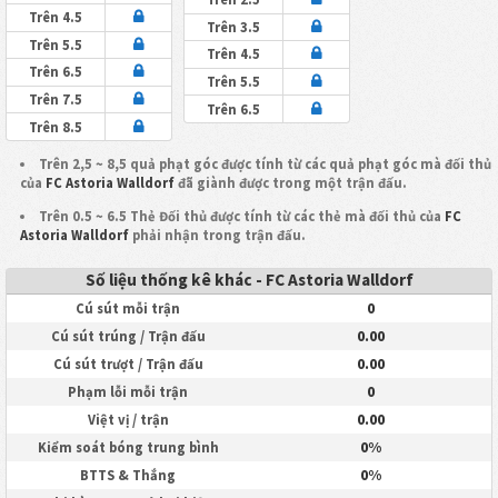
Trên 4.5
Trên 3.5
Trên 5.5
Trên 4.5
Trên 6.5
Trên 5.5
Trên 7.5
Trên 6.5
Trên 8.5
Trên 2,5 ~ 8,5 quả phạt góc được tính từ các quả phạt góc mà đối thủ
của
FC Astoria Walldorf
đã giành được trong một trận đấu.
Trên 0.5 ~ 6.5 Thẻ Đối thủ được tính từ các thẻ mà đối thủ của
FC
Astoria Walldorf
phải nhận trong trận đấu.
Số liệu thống kê khác - FC Astoria Walldorf
0
Cú sút mỗi trận
0.00
Cú sút trúng / Trận đấu
0.00
Cú sút trượt / Trận đấu
0
Phạm lỗi mỗi trận
0.00
Việt vị / trận
0%
Kiểm soát bóng trung bình
0%
BTTS & Thắng