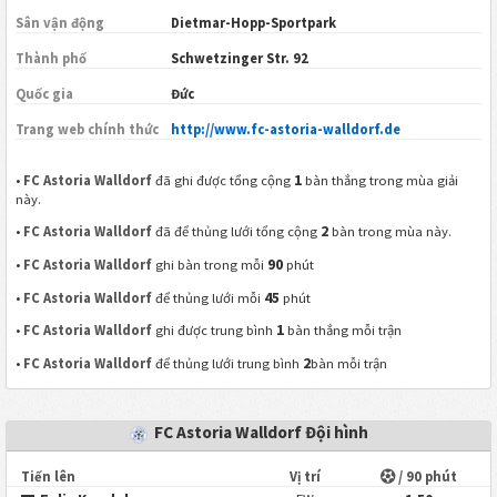
Sân vận động
Dietmar-Hopp-Sportpark
Thành phố
Schwetzinger Str. 92
Quốc gia
Đức
Trang web chính thức
http://www.fc-astoria-walldorf.de
1
•
FC Astoria Walldorf
đã ghi được tổng cộng
bàn thắng trong mùa giải
này.
2
•
FC Astoria Walldorf
đã để thủng lưới tổng cộng
bàn trong mùa này.
90
•
FC Astoria Walldorf
ghi bàn trong mỗi
phút
45
•
FC Astoria Walldorf
để thủng lưới mỗi
phút
1
•
FC Astoria Walldorf
ghi được trung bình
bàn thắng mỗi trận
2
•
FC Astoria Walldorf
để thủng lưới trung bình
bàn mỗi trận
FC Astoria Walldorf Đội hình
Tiến lên
Vị trí
/ 90 phút