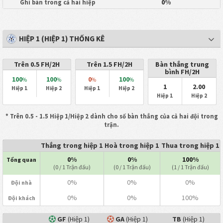
0%
Ghi bàn trong cả hai hiệp
HIỆP 1 (HIỆP 1) THỐNG KÊ
Trên 0.5 FH/2H
Trên 1.5 FH/2H
Bàn thắng trung
bình FH/2H
100
100
0
100
%
%
%
%
1
2.00
Hiệp 1
Hiệp 2
Hiệp 1
Hiệp 2
Hiệp 1
Hiệp 2
* Trên 0.5 - 1.5 Hiệp 1/Hiệp 2 dành cho số bàn thắng của cả hai đội trong
trận.
Thắng trong hiệp 1
Hoà trong hiệp 1
Thua trong hiệp 1
0%
0%
100%
Tổng quan
(0 / 1 Trận đấu)
(0 / 1 Trận đấu)
(1 / 1 Trận đấu)
0%
0%
0%
Đội nhà
0%
0%
100%
Đội khách
GF
(Hiệp 1)
GA
(Hiệp 1)
TB
(Hiệp 1)