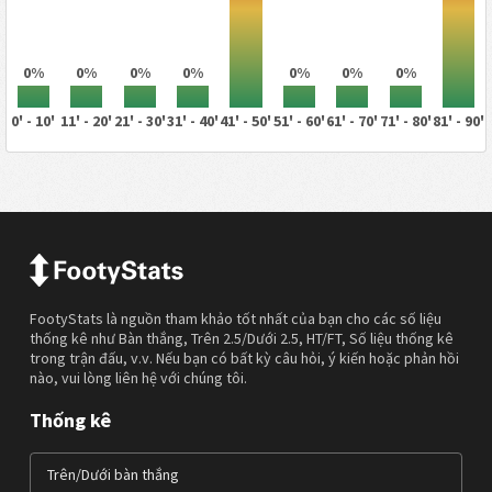
0%
0%
0%
0%
0%
0%
0%
0' - 10'
11' - 20'
21' - 30'
31' - 40'
41' - 50'
51' - 60'
61' - 70'
71' - 80'
81' - 90'
FootyStats là nguồn tham khảo tốt nhất của bạn cho các số liệu
thống kê như Bàn thắng, Trên 2.5/Dưới 2.5, HT/FT, Số liệu thống kê
trong trận đấu, v.v. Nếu bạn có bất kỳ câu hỏi, ý kiến hoặc phản hồi
nào, vui lòng liên hệ với chúng tôi.
Thống kê
Trên/Dưới bàn thắng