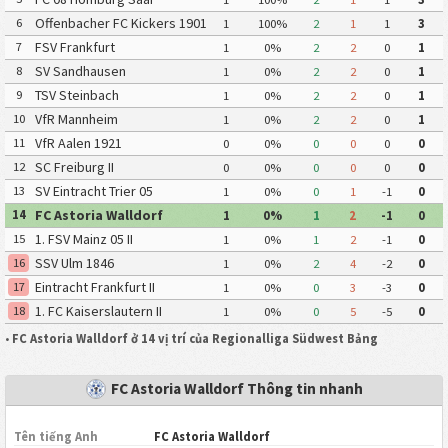
Offenbacher FC Kickers 1901
6
1
100%
2
1
1
3
FSV Frankfurt
7
1
0%
2
2
0
1
SV Sandhausen
8
1
0%
2
2
0
1
TSV Steinbach
9
1
0%
2
2
0
1
VfR Mannheim
10
1
0%
2
2
0
1
VfR Aalen 1921
11
0
0%
0
0
0
0
SC Freiburg II
12
0
0%
0
0
0
0
SV Eintracht Trier 05
13
1
0%
0
1
-1
0
FC Astoria Walldorf
14
1
0%
1
2
-1
0
1. FSV Mainz 05 II
15
1
0%
1
2
-1
0
SSV Ulm 1846
16
1
0%
2
4
-2
0
Eintracht Frankfurt II
17
1
0%
0
3
-3
0
1. FC Kaiserslautern II
18
1
0%
0
5
-5
0
•
FC Astoria Walldorf ở 14 vị trí của Regionalliga Südwest Bảng
FC Astoria Walldorf Thông tin nhanh
Tên tiếng Anh
FC Astoria Walldorf