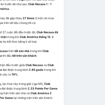
rán trước đó như sau:
Club Necaxa 1 - 1
mérica.
i này đã gặp nhau
27 times
ở một vài mùa
ựa trên dữ liệu chúng tôi có.
ố 27 cuộc đối đầu trước đó,
Club Necaxa đã
 trận
trong khi
Club América thắng 13
. 9
ữa họ kết thúc bằng tỉ số hoà.
ecaxa
trên
tốt sân nhà
trong khi
Club
ca
thi đấu
tốt trên sân khách
.
trận đấu trước giữa
Club Necaxa
và
Club
ca
đạt được trung bình
2.85 goals
trong khi
ã xảy ra
74%
.
, tại mùa này trong giải Liga MX,
Club
a
đạt được trung bình
2.33 Points Per Game
ng trận trên sân nhà và
Club América 2
 Per Game
tại những trận trên sân khách.