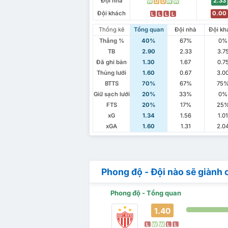
Đội nhà
2.33
W
D
D
W
W
Đội khách
0.00
L
L
L
L
Thống kê
Tổng quan
Đội nhà
Đội kh
Thắng %
40%
67%
0%
TB
2.90
2.33
3.7
Đã ghi bàn
1.30
1.67
0.7
Thủng lưới
1.60
0.67
3.0
BTTS
70%
67%
75
Giữ sạch lưới
20%
33%
0%
FTS
20%
17%
25
xG
1.34
1.56
1.0
xGA
1.60
1.31
2.0
Phong độ - Đội nào sẽ giành 
Phong độ - Tổng quan
1.40
L
W
W
L
L