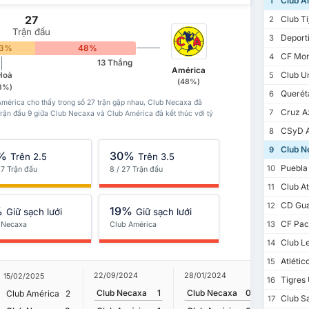
Club A
1
27
Club Ti
2
Trận đấu
Deporti
3
3%
48%
CF Mon
4
13 Thắng
América
Club Un
Hoà
5
(48%)
3%)
Querét
6
mérica cho thấy trong số 27 trận gặp nhau, Club Necaxa đã
Cruz A
7
Trận đấu 9 giữa Club Necaxa và Club América đã kết thúc với tỷ
CSyD At
8
Club N
9
%
30%
Trên 2.5
Trên 3.5
Puebla
10
27 Trận đấu
8 / 27 Trận đấu
Club At
11
CD Gua
12
%
19%
Giữ sạch lưới
Giữ sạch lưới
CF Pac
13
 Necaxa
Club América
Club L
14
Atlétic
15
22/09/2024
28/01/2024
15/02/2025
24/08/2
Tigres
16
Club Necaxa
1
Club Necaxa
0
Club América
2
Club Am
Club S
17