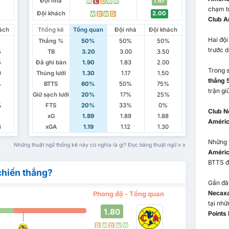
Đội nhà
1.67
W
L
D
W
W
chạm t
Đội khách
2.00
W
D
W
D
Club A
ách
Thống kê
Tổng quan
Đội nhà
Đội khách
Hai độ
Thắng %
50%
50%
50%
trước d
5
TB
3.20
3.00
3.50
5
Đã ghi bàn
1.90
1.83
2.00
Trong s
0
Thủng lưới
1.30
1.17
1.50
thắng 5
%
BTTS
60%
50%
75%
trận gi
Giữ sạch lưới
20%
17%
25%
%
FTS
20%
33%
0%
Club N
1
xG
1.89
1.89
1.88
Améri
4
xGA
1.19
1.12
1.30
Những 
Những thuật ngữ thống kê này có nghĩa là gì? Đọc bảng thuật ngữ
Améri
BTTS đ
chiến thắng?
Gần đây
Necax
Phong độ - Tổng quan
tại nhữ
1.80
Points
D
W
D
W
W