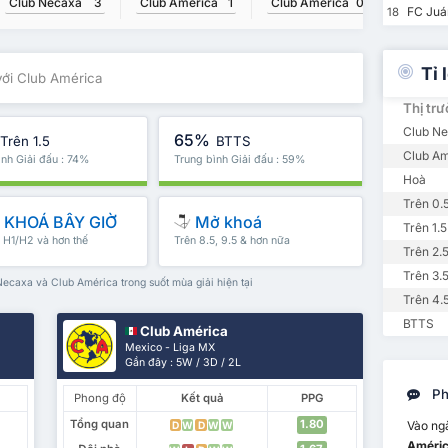
Club Necaxa
3
Club América
1
Club América
0
Club N
FC Juá
18
Tỉ 
với Club América
Thị tr
Club N
65%
Trên 1.5
BTTS
Club Am
ình Giải đấu : 74%
Trung bình Giải đấu : 59%
Hoà
Trên 0.
KHOÁ BÂY GIỜ
Mở khoá
Trên 1.5
, H1/H2 và hơn thế
Trên 8.5, 9.5 & hơn nữa
Trên 2.
Trên 3.
ecaxa và Club América trong suốt mùa giải hiện tại
Trên 4.
BTTS
Club América
Mexico - Liga MX
Gần đây : 5W / 3D / 2L
Ph
Phong độ
Kết quả
PPG
Tổng quan
1.80
Vào ng
D
W
D
W
W
Améri