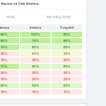
b Necaxa và Club América.
H1/H2
Bàn thắng (Dưới)
Necaxa
América
Trung bình
90%
100%
95%
90%
70%
80%
70%
60%
65%
30%
40%
35%
10%
30%
20%
70%
60%
65%
30%
30%
30%
10%
30%
20%
60%
50%
55%
10%
10%
10%