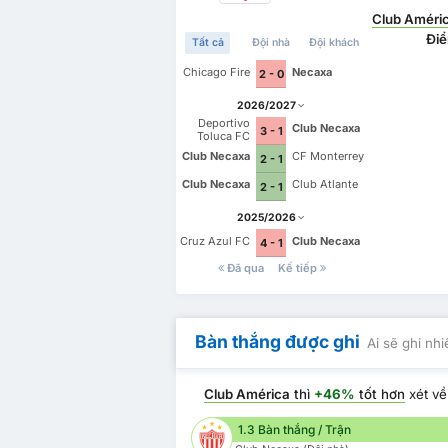
Club Améri
Điể
Tất cả
Đội nhà
Đội khách
Chicago Fire
Necaxa
2 - 0
2026/2027
Deportivo
Club Necaxa
3 - 1
Toluca FC
Club Necaxa
CF Monterrey
2 - 1
Club Necaxa
Club Atlante
2 - 1
2025/2026
Cruz Azul FC
Club Necaxa
4 - 1
Đã qua
Kế tiếp
Bàn thắng được ghi
Ai sẽ ghi nh
Club América
thì
+46%
tốt hơn
xét v
1.3 Bàn thắng / Trận