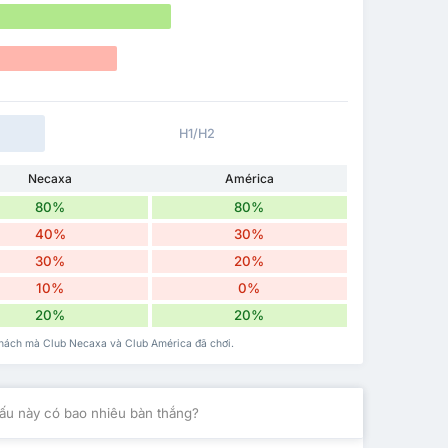
H1/H2
Necaxa
América
80%
80%
40%
30%
30%
20%
10%
0%
20%
20%
 khách mà Club Necaxa và Club América đã chơi.
ấu này có bao nhiêu bàn thắng?