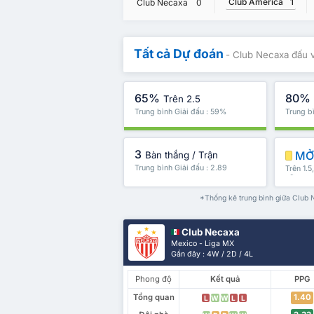
Club América
1
Club Necaxa
0
Tất cả Dự đoán
- Club Necaxa đấu 
65%
80%
Trên 2.5
Trung bình Giải đấu : 59%
Trung b
3
MỞ 
Bàn thắng / Trận
Trung bình Giải đấu : 2.89
Trên 1.5
nữa
*Thống kê trung bình giữa Club N
Club Necaxa
Mexico - Liga MX
Gần đây : 4W / 2D / 4L
Phong độ
Kết quả
PPG
Tổng quan
1.40
L
W
W
L
L