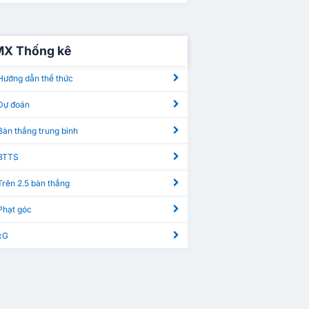
MX Thống kê
Hướng dẫn thể thức
Dự đoán
Bàn thắng trung bình
 BTTS
Trên 2.5 bàn thắng
Phạt góc
xG