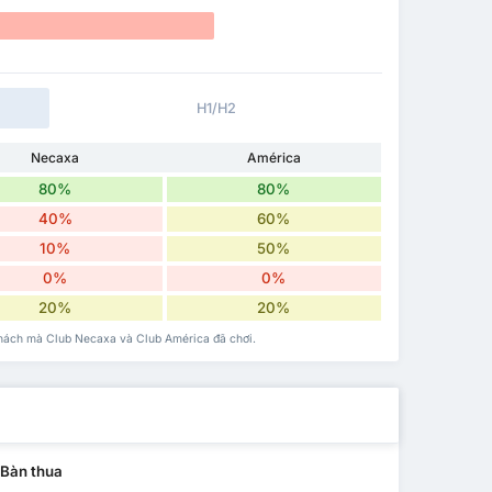
H1/H2
Necaxa
América
80%
80%
40%
60%
10%
50%
0%
0%
20%
20%
 khách mà Club Necaxa và Club América đã chơi.
ề
Bàn thua