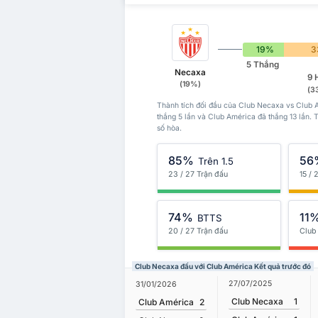
19%
3
5 Thắng
Necaxa
9 
(19%)
(3
Thành tích đối đầu của Club Necaxa vs Club A
thắng 5 lần và Club América đã thắng 13 lần. 
số hòa.
85%
56
Trên 1.5
23 / 27 Trận đấu
15 / 
74%
11
BTTS
20 / 27 Trận đấu
Club
Club Necaxa đấu với Club América Kết quả trước đó
27/07/2025
31/01/2026
Club Necaxa
1
Club América
2