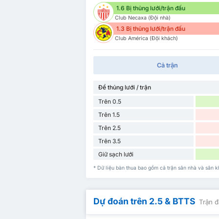
1.6 Bị thủng lưới/trận đấu
Club Necaxa (Đội nhà)
1.3 Bị thủng lưới/trận đấu
Club América (Đội khách)
Cả trận
Để thủng lưới / trận
Trên 0.5
Trên 1.5
Trên 2.5
Trên 3.5
Giữ sạch lưới
* Dữ liệu bàn thua bao gồm cả trận sân nhà và sân
Dự đoán trên 2.5 & BTTS
Trận đ