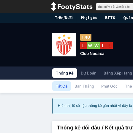
Trên/Dưới
Phạt góc
BTTS
Quần 
1.40
L
W
W
L
L
Club Necaxa
Thống Kê
Dự Đoán
Bảng Xếp Hạng
Tất Cả
Bàn Thắng
Phạt Góc
Thẻ
Hiển thị 10 số liệu thống kê gần nhất vì đây l
Thống kê đối đầu / Kết quả tr