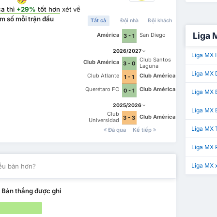
ca
thì
+29%
tốt hơn
xét về
m số mỗi trận đấu
Tất cả
Đội nhà
Đội khách
Liga 
América
San Diego
3 - 1
2026/2027
Liga MX 
Club Santos
Club América
3 - 0
Laguna
Liga MX 
Club Atlante
Club América
1 - 1
Querétaro FC
Club América
0 - 1
Liga MX 
2025/2026
Liga MX
Club
Club América
3 - 3
Universidad
Nacional
Liga MX 
Đã qua
Kế tiếp
Liga MX 
Liga MX 
iều bàn hơn?
ề
Bàn thắng được ghi