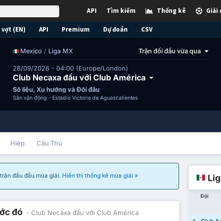
API
Tìm kiếm
Thống kê
Giải
vợt (EN)
API
Premium
Dự đoán
CSV
/
Liga MX
Trận đối đầu vừa qua
Mexico
28/09/2026 - 04:00 (Europe/London)
Club Necaxa đấu với Club América
Số liệu, Xu hướng và Đối đầu
Sân vận động -
Estadio Victoria de Aguascalientes
Hiệp
Cầu Thủ
à trận đấu đầu mùa giải.
Hiển thị thống kê mùa giải
Li
Đội
ước đó
- Club Necaxa đấu với Club América