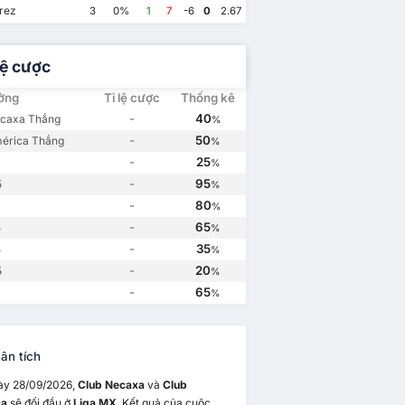
Club América
2
Club Necaxa
3
ecaxa
2
Club Necaxa
1
rez
3
0%
1
7
-6
0
2.67
lệ cược
ường
Tỉ lệ cược
Thống kê
-
40
ecaxa Thắng
%
-
50
érica Thắng
%
-
25
%
-
95
5
%
-
80
%
-
65
5
%
-
35
5
%
-
20
5
%
-
65
%
ân tích
ày 28/09/2026,
Club Necaxa
và
Club
ca
sẽ đối đầu ở
Liga MX
. Kết quả của cuộc