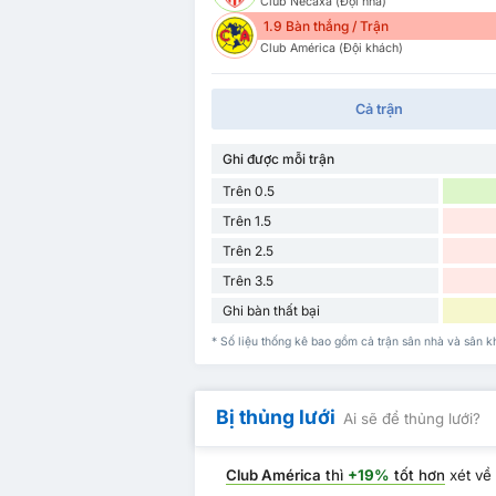
Club Necaxa (Đội nhà)
1.9 Bàn thắng / Trận
Club América (Đội khách)
Cả trận
Ghi được mỗi trận
Trên 0.5
Trên 1.5
Trên 2.5
Trên 3.5
Ghi bàn thất bại
* Số liệu thống kê bao gồm cả trận sân nhà và sân
Bị thủng lưới
Ai sẽ để thủng lưới?
Club América
thì
+19%
tốt hơn
xét v