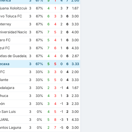
mérica
3
67%
5
1
4
7
2.00
juana Xoloitzcuintles de Caliente
3
67%
4
1
3
7
1.67
vo Toluca FC
3
67%
6
3
3
6
3.00
terrey
3
67%
6
4
2
6
3.33
iversidad Nacional
3
67%
7
5
2
6
4.00
aro FC
3
67%
5
4
1
6
3.00
zul FC
3
67%
7
6
1
6
4.33
las de Guadalajara
3
67%
4
4
0
6
2.67
ecaxa
3
67%
5
5
0
6
3.33
 FC
3
33%
3
3
0
4
2.00
lante
3
33%
5
5
0
4
3.33
dalajara
3
33%
2
3
-1
4
1.67
huca
3
33%
4
3
1
3
2.33
eón
3
33%
3
4
-1
3
2.33
o San Luis
3
0%
4
5
-1
2
3.00
16/12/2022
023
11/02/2023
11/09/2022
 UANL
3
0%
5
8
-3
1
4.33
Club América
3
érica
3
Club América
2
Club Necaxa
1
antos Laguna
3
0%
2
7
-5
0
3.00