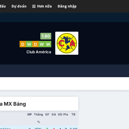
 đấu
Dự đoán
Hơn nữa
Đăng nhập
1.80
D
W
D
W
W
Club América
ga MX Bảng
MP
Thắng
GF
GA
GD
Pts
TB
%