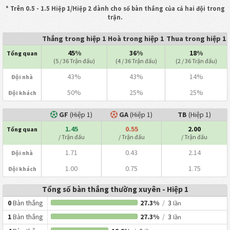
* Trên 0.5 - 1.5 Hiệp 1/Hiệp 2 dành cho số bàn thắng của cả hai đội trong
trận.
Thắng trong hiệp 1
Hoà trong hiệp 1
Thua trong hiệp 1
45%
36%
18%
Tổng quan
(5 / 36 Trận đấu)
(4 / 36 Trận đấu)
(2 / 36 Trận đấu)
43%
43%
14%
Đội nhà
50%
25%
25%
Đội khách
GF
(Hiệp 1)
GA
(Hiệp 1)
TB
(Hiệp 1)
1.45
0.55
2.00
Tổng quan
/ Trận đấu
/ Trận đấu
/ Trận đấu
1.71
0.43
2.14
Đội nhà
1.00
0.75
1.75
Đội khách
Tổng số bàn thắng thường xuyên - Hiệp 1
0
Bàn thắng
27.3%
/
3
lần
1
Bàn thắng
27.3%
/
3
lần