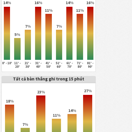
14%
16%
14%
16%
11%
11%
7%
7%
5%
0' - 10'
11' -
21' -
31' -
41' -
51' -
61' -
71' -
81' -
20'
30'
40'
50'
60'
70'
80'
90'
Tất cả bàn thắng ghi trong 15 phút
27%
23%
18%
14%
11%
7%