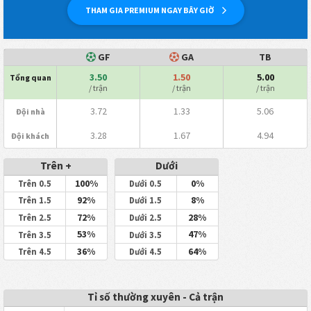
THAM GIA PREMIUM NGAY BÂY GIỜ
GF
GA
TB
3.50
1.50
5.00
Tổng quan
/ trận
/ trận
/ trận
3.72
1.33
5.06
Đội nhà
3.28
1.67
4.94
Đội khách
Trên +
Dưới
100%
0%
Trên 0.5
Dưới 0.5
92%
8%
Trên 1.5
Dưới 1.5
72%
28%
Trên 2.5
Dưới 2.5
53%
47%
Trên 3.5
Dưới 3.5
36%
64%
Trên 4.5
Dưới 4.5
Tỉ số thường xuyên - Cả trận