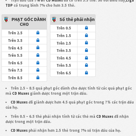
Trận đấu của
?% of CD Muxes
đã có trên 3.5 thẻ. So với điều này,
Liga
TDP
có trung bình ?% cho hơn 3.5 thẻ.
PHẠT GÓC DÀNH
Số thẻ phải nhận
CHO
Trên 0.5
Trên 2.5
Trên 1.5
Trên 3.5
Trên 2.5
Trên 4.5
Trên 3.5
Trên 5.5
Trên 4.5
Trên 6.5
Trên 5.5
Trên 7.5
Trên 6.5
Trên 8.5
Trên 2.5 ~ 8.5 quả phạt góc dành cho được tính từ các quả phạt góc
mà
CD Muxes
giành được trong một trận đấu.
CD Muxes
đã giành được hơn 4.5 quả phạt góc trong ?％ các trận đấu
của họ.
Trên 0.5 ~ 6.5 thẻ phải nhận tính từ các thẻ mà
CD Muxes
đã nhận
được trong một trận đấu.
CD Muxes
phải nhận hơn 2.5 thẻ trong ?% số trận đấu của họ.