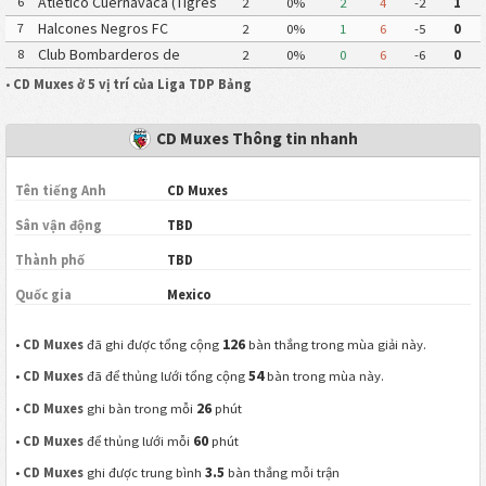
Atlético Cuernavaca (Tigres
6
2
0%
2
4
-2
1
Yautepec)
Halcones Negros FC
7
2
0%
1
6
-5
0
Club Bombarderos de
8
2
0%
0
6
-6
0
Tecámac
•
CD Muxes ở 5 vị trí của Liga TDP Bảng
CD Muxes Thông tin nhanh
Tên tiếng Anh
CD Muxes
Sân vận động
TBD
Thành phố
TBD
Quốc gia
Mexico
126
•
CD Muxes
đã ghi được tổng cộng
bàn thắng trong mùa giải này.
54
•
CD Muxes
đã để thủng lưới tổng cộng
bàn trong mùa này.
26
•
CD Muxes
ghi bàn trong mỗi
phút
60
•
CD Muxes
để thủng lưới mỗi
phút
3.5
•
CD Muxes
ghi được trung bình
bàn thắng mỗi trận