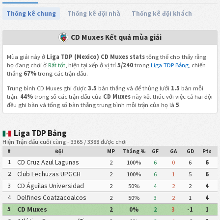
Thống kê chung
Thống kê đội nhà
Thống kê đội khách
CD Muxes Kết quả mùa giải
Mùa giải này ở
Liga TDP (Mexico) CD Muxes stats
tổng thể cho thấy rằng
họ đang chơi ở
Rất tốt
, hiện tại xếp ở vị trí
5/240
trong
Liga TDP Bảng
, chiến
thắng
67%
trong các trận đấu.
Trung bình CD Muxes ghi được
3.5
bàn thắng và để thủng lưới
1.5
bàn mỗi
trận.
44%
trong số các trận đấu của
CD Muxes
này kết thúc với việc cả hai đội
đều ghi bàn và tổng số bàn thắng trung bình mỗi trận của họ là
5
.
Liga TDP Bảng
Hiện Trận đấu cuối cùng - 3365 / 3388 được chơi
#
Đội
MP
Thắng %
GF
GA
GD
Pts
CD Cruz Azul Lagunas
1
2
100%
6
0
6
6
Club Lechuzas UPGCH
2
2
100%
6
1
5
6
CD Águilas Universidad
3
2
50%
4
2
2
4
Autónoma de Guerrero
Delfines Coatzacoalcos
4
2
50%
3
2
1
4
CD Muxes
5
2
0%
2
3
-1
1