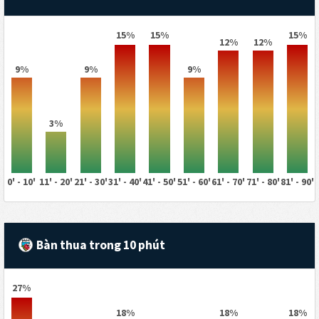
15%
15%
15%
12%
12%
9%
9%
9%
3%
0' - 10'
11' - 20'
21' - 30'
31' - 40'
41' - 50'
51' - 60'
61' - 70'
71' - 80'
81' - 90'
Bàn thua trong 10 phút
27%
18%
18%
18%