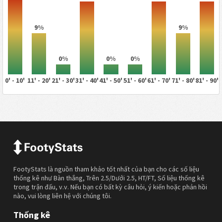
9%
9%
0%
0%
0%
0' - 10'
11' - 20'
21' - 30'
31' - 40'
41' - 50'
51' - 60'
61' - 70'
71' - 80'
81' - 90'
FootyStats là nguồn tham khảo tốt nhất của bạn cho các số liệu
thống kê như Bàn thắng, Trên 2.5/Dưới 2.5, HT/FT, Số liệu thống kê
trong trận đấu, v.v. Nếu bạn có bất kỳ câu hỏi, ý kiến hoặc phản hồi
nào, vui lòng liên hệ với chúng tôi.
Thống kê