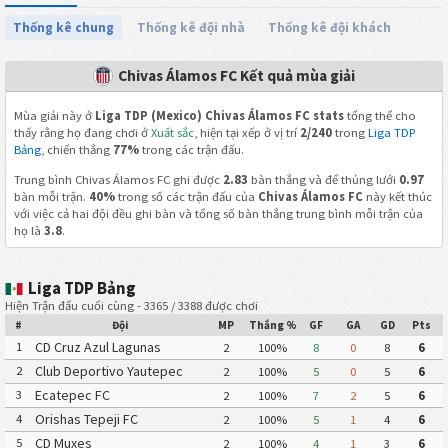
Thống kê chung
Thống kê đội nhà
Thống kê đội khách
Chivas Álamos FC Kết quả mùa giải
Mùa giải này ở
Liga TDP (Mexico) Chivas Álamos FC stats
tổng thể cho
thấy rằng họ đang chơi ở
Xuất sắc
, hiện tại xếp ở vị trí
2/240
trong
Liga TDP
Bảng
, chiến thắng
77%
trong các trận đấu.
Trung bình Chivas Álamos FC ghi được
2.83
bàn thắng và để thủng lưới
0.97
bàn mỗi trận.
40%
trong số các trận đấu của
Chivas Álamos FC
này kết thúc
với việc cả hai đội đều ghi bàn và tổng số bàn thắng trung bình mỗi trận của
họ là
3.8
.
Liga TDP Bảng
Hiện Trận đấu cuối cùng - 3365 / 3388 được chơi
#
Đội
MP
Thắng %
GF
GA
GD
Pts
CD Cruz Azul Lagunas
1
2
100%
8
0
8
6
Club Deportivo Yautepec
2
2
100%
5
0
5
6
Ecatepec FC
3
2
100%
7
2
5
6
Orishas Tepeji FC
4
2
100%
5
1
4
6
CD Muxes
5
2
100%
4
1
3
6