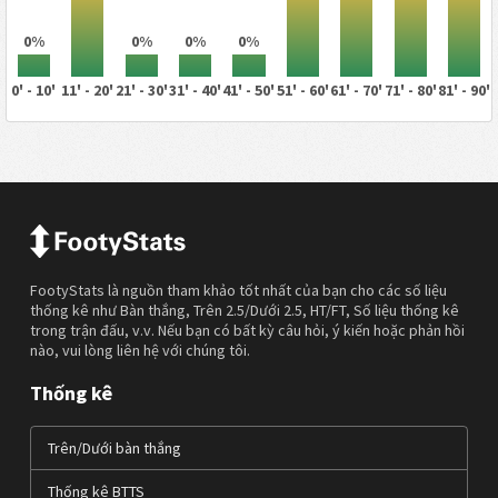
0%
0%
0%
0%
0' - 10'
11' - 20'
21' - 30'
31' - 40'
41' - 50'
51' - 60'
61' - 70'
71' - 80'
81' - 90'
FootyStats là nguồn tham khảo tốt nhất của bạn cho các số liệu
thống kê như Bàn thắng, Trên 2.5/Dưới 2.5, HT/FT, Số liệu thống kê
trong trận đấu, v.v. Nếu bạn có bất kỳ câu hỏi, ý kiến hoặc phản hồi
nào, vui lòng liên hệ với chúng tôi.
Thống kê
Trên/Dưới bàn thắng
Thống kê BTTS