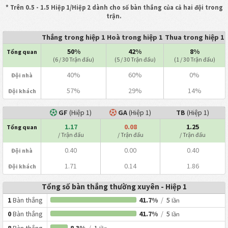
* Trên 0.5 - 1.5 Hiệp 1/Hiệp 2 dành cho số bàn thắng của cả hai đội trong
trận.
Thắng trong hiệp 1
Hoà trong hiệp 1
Thua trong hiệp 1
50%
42%
8%
Tổng quan
(6 / 30 Trận đấu)
(5 / 30 Trận đấu)
(1 / 30 Trận đấu)
40%
60%
0%
Đội nhà
57%
29%
14%
Đội khách
GF
(Hiệp 1)
GA
(Hiệp 1)
TB
(Hiệp 1)
1.17
0.08
1.25
Tổng quan
/ Trận đấu
/ Trận đấu
/ Trận đấu
0.40
0.00
0.40
Đội nhà
1.71
0.14
1.86
Đội khách
Tổng số bàn thắng thường xuyên - Hiệp 1
1
Bàn thắng
41.7%
/
5
lần
0
Bàn thắng
41.7%
/
5
lần
8
Bàn thắng
8.3%
/
1