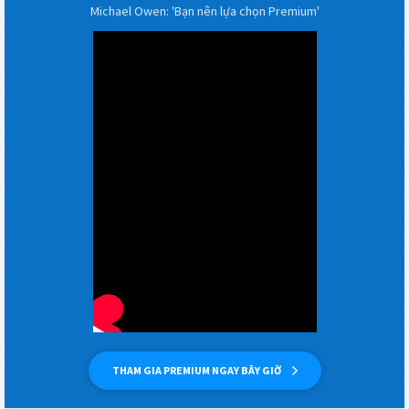
Michael Owen: 'Bạn nên lựa chọn Premium'
THAM GIA PREMIUM NGAY BÂY GIỜ