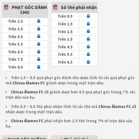
PHẠT GÓC DÀNH
Số thẻ phải nhận
CHO
Trên 0.5
Trên 2.5
Trên 1.5
Trên 3.5
Trên 2.5
Trên 4.5
Trên 3.5
Trên 5.5
Trên 4.5
Trên 6.5
Trên 5.5
Trên 7.5
Trên 6.5
Trên 8.5
Trên 2.5 ~ 8.5 quả phạt góc dành cho được tính từ các quả phạt góc
mà
Chivas Álamos FC
giành được trong một trận đấu.
Chivas Álamos FC
đã giành được hơn 4.5 quả phạt góc trong ?％ các
trận đấu của họ.
Trên 0.5 ~ 6.5 thẻ phải nhận tính từ các thẻ mà
Chivas Álamos FC
đã
nhận được trong một trận đấu.
Chivas Álamos FC
phải nhận hơn 2.5 thẻ trong ?% số trận đấu của
họ.