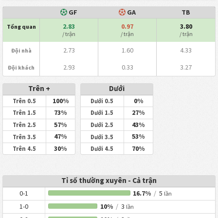
GF
GA
TB
2.83
0.97
3.80
Tổng quan
/ trận
/ trận
/ trận
2.73
1.60
4.33
Đội nhà
2.93
0.33
3.27
Đội khách
Trên +
Dưới
100%
0%
Trên 0.5
Dưới 0.5
73%
27%
Trên 1.5
Dưới 1.5
57%
43%
Trên 2.5
Dưới 2.5
47%
53%
Trên 3.5
Dưới 3.5
30%
70%
Trên 4.5
Dưới 4.5
Tỉ số thường xuyên - Cả trận
0-1
16.7%
/
5
lần
1-0
10%
/
3
lần