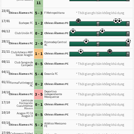
11
23/01
5 - 3
* Thời gian ghi bàn không khả dụng
Chivas Álamos FC
F Metropolitana
17/01
1 - 2
Ecatepec FC
Chivas Álamos FC
HT
FT
06/12
0 - 2
Club Unión FC
Chivas Álamos FC
HT
FT
28/11
Promodep Central
2 - 0
Chivas Álamos FC
HT
FT
AC
21/11
Club Aztecas AMF
1 - 1
Chivas Álamos FC
HT
FT
Soccer Aragón
08/11
Club Sangre de
0 - 5
* Thời gian ghi bàn không khả dụng
Chivas Álamos FC
Campeón
04/11
5 - 4
* Thời gian ghi bàn không khả dụng
Chivas Álamos FC
Oceanía FC
01/11
FormaFutIntegral
0 - 2
* Thời gian ghi bàn không khả dụng
Chivas Álamos FC
AC
Deportivo
24/10
3 - 5
* Thời gian ghi bàn không khả dụng
Chivas Álamos FC
Independiente
Mexiquense
Centro de
17/10
Formación
0 - 1
* Thời gian ghi bàn không khả dụng
Chivas Álamos FC
Cuauhtémoc
Blanco
10/10
Aragon FC CA
0 - 5
* Thời gian ghi bàn không khả dụng
Chivas Álamos FC
Aragon II
03/10
Atlético Mexicano
5 - 2
* Thời gian ghi bàn không khả dụng
Chivas Álamos FC
FE
27/09
Cañoneros Fútbol