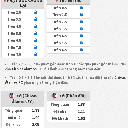
PHẠT GÓC CHỐNG
Thẻ đối thủ
LẠI
Trên 0.5
Trên 2.5
Trên 1.5
Trên 3.5
Trên 2.5
Trên 4.5
Trên 3.5
Trên 5.5
Trên 4.5
Trên 6.5
Trên 5.5
Trên 7.5
Trên 6.5
Trên 8.5
Trên 2,5 ~ 8,5 quả phạt góc được tính từ các quả phạt góc mà đối thủ
của
Chivas Álamos FC
đã giành được trong một trận đấu.
Trên 0.5 ~ 6.5 Thẻ Đối thủ được tính từ các thẻ mà đối thủ của
Chivas
Álamos FC
phải nhận trong trận đấu.
xG (Chivas
xG (Phản đối)
Álamos FC)
1.33
Tổng quan
1.77
Tổng quan
1.11
Đội nhà
1.44
Đội nhà
1.52
Đội khách
2.05
Đội khách