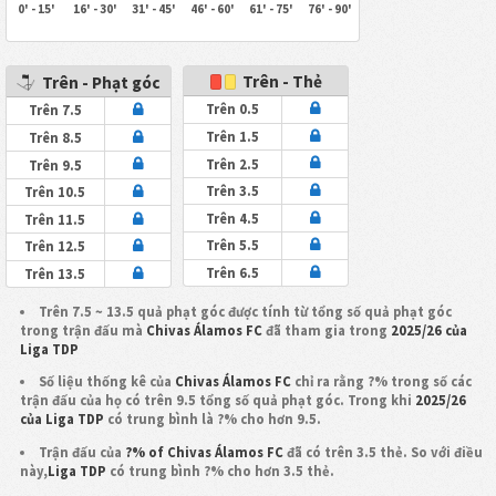
0' - 15'
16' - 30'
31' - 45'
46' - 60'
61' - 75'
76' - 90'
Trên - Thẻ
Trên - Phạt góc
Trên 0.5
Trên 7.5
Trên 1.5
Trên 8.5
Trên 2.5
Trên 9.5
Trên 3.5
Trên 10.5
Trên 4.5
Trên 11.5
Trên 5.5
Trên 12.5
Trên 6.5
Trên 13.5
Trên 7.5 ~ 13.5 quả phạt góc được tính từ tổng số quả phạt góc
trong trận đấu mà
Chivas Álamos FC
đã tham gia trong
2025/26 của
Liga TDP
Số liệu thống kê của
Chivas Álamos FC
chỉ ra rằng ?% trong số các
trận đấu của họ có trên 9.5 tổng số quả phạt góc. Trong khi
2025/26
của Liga TDP
có trung bình là ?% cho hơn 9.5.
Trận đấu của
?% of Chivas Álamos FC
đã có trên 3.5 thẻ. So với điều
này,
Liga TDP
có trung bình ?% cho hơn 3.5 thẻ.