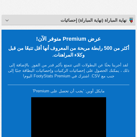
نهاية المباراة (نهاية المباراة) إحصائيات
عرض Premium متوفر الآن!
أكثر من 500 رابطة مربحة من المعروف أنها أقل تتبعًا من قبل
وكلاء المراهنات.
لقد أجرينا بحثًا عن البطولات التي تتمتع بأكبر قدر من الفوز. بالإضافة إلى
ذلك ، يمكنك الحصول على إحصائيات الركنيات وإحصائيات البطاقة جنبًا إلى
جنب مع CSV. اشترك في FootyStats Premium اليوم!
مايكل أوين: 'يجب أن تحصل على Premium'