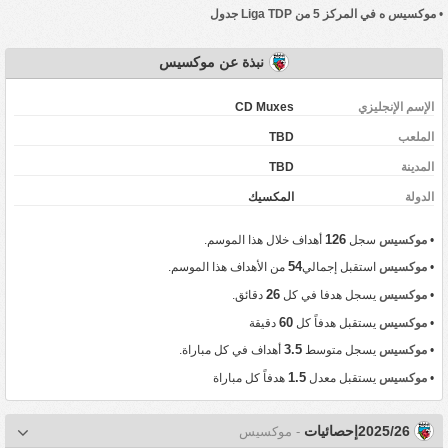
•
موكسيس ه في المركز 5 من Liga TDP جدول
نبذة عن موكسيس
الإسم الإنجليزي
CD Muxes
الملعب
TBD
المدينة
TBD
‏الدولة
المكسيك
126
•
موكسيس
سجل
أهداف خلال هذا الموسم.
54
•
موكسيس
استقبل إجمالي
من الأهداف هذا الموسم.
26
•
موكسيس
يسجل هدفا في كل
دقائق.
60
•
موكسيس
يستقبل هدفاً كل
دقيقة
3.5
•
موكسيس
يسجل متوسط
أهداف في كل مباراة.
1.5
•
موكسيس
يستقبل معدل
هدفاً كل مباراة
2025/26إحصائيات
- موكسيس