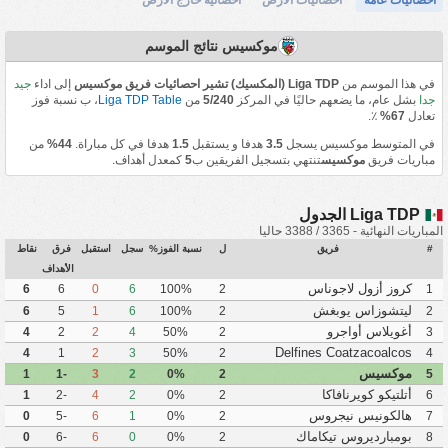
موكسيس نتائج الموسم
في هذا الموسم من
Liga TDP (المكسيك) تشير احصائيات فريق موكسيس
إلى اداء
جيد
جدا
بشل عام، ما يضعهم حاليًا في المركز
5/240
من
Liga TDP Table
، ب نسبة فوز
تعادل
67%
٪.
في المتوسط موكسيس يسجل
3.5
هدفا و يستقبل
1.5
هدفا في كل مباراة.
44%
من
مباريات فريق
موكسيس
تنتهي بتسجيل الفريقين ب
5
كمعدل أهداف.
Liga TDP الجدول
المباريات النهائية - 3365 / 3388 حاليا
#
فريق
ل
نسبة الفوز%
سجل
استقبل
فرق
نقاط
الأهداف
كروز أزول لاجوناس
6
6
0
6
100%
2
1
ليتشوزاس يوبغش
6
5
1
6
100%
2
2
أغويلاس أواجرو
4
2
2
4
50%
2
3
Delfines Coatzacoalcos
4
1
2
3
50%
2
4
موكسيس
1
-1
3
2
0%
2
5
أتلتيكو كويرنافاكا
1
-2
4
2
0%
2
6
هالكونيس نيجروس
0
-5
6
1
0%
2
7
بومبارديروس تيكاماك
0
-6
6
0
0%
2
8