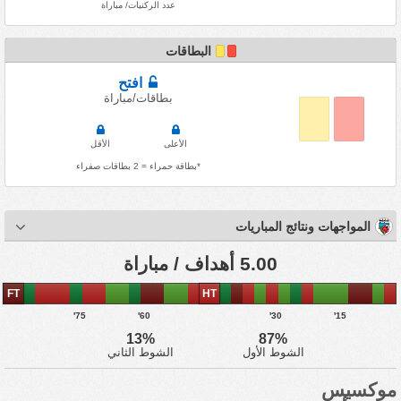
عدد الركنيات/ مباراة
البطاقات
افتح
بطاقات/مباراة
الأعلى
الأقل
*بطاقة حمراء = 2 بطاقات صفراء
المواجهات ونتائج المباريات
5.00 أهداف / مباراة
FT
HT
75'
60'
30'
15'
13%
87%
الشوط الأول
الشوط الثاني
موكسيس