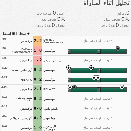
تحليل أثناء المباراة
0
0
دقائق
أعلى
هدف بعد
0%
0%
هدف قبل
هدف بعد
0
0
معدل
هدف قبل
معدل
هدف بعد
سجل
|
استقبل
5/9
Delfines
2 - 2
* توقيت الهدف غير متاح
موكسيس
Coatzacoalcos
5/6
Delfines
0 - 1
موكسيس
FT
HT
Coatzacoalcos
5/3
2 - 1
* توقيت الهدف غير متاح
أوريشاس تيبيخي
موكسيس
4/29
2 - 0
موكسيس
أوريشاس تيبيخي
FT
HT
4/27
2 - 0
موكسيس
PDLA FC
FT
HT
4/23
1 - 2
PDLA FC
موكسيس
FT
HT
4/17
بومبارديروس
2 - 0
* توقيت الهدف غير متاح
موكسيس
تيكاماك
4/11
0 - 8
* توقيت الهدف غير متاح
أتلتيكو واهوتا
موكسيس
4/4
2 - 0
* توقيت الهدف غير متاح
موكسيس
أغويلاس تيوتيواكان
3/27
أليبريخيس
0 - 1
* توقيت الهدف غير متاح
موكسيس
تيوتيواكان