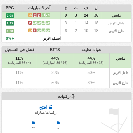
ل
ف
ت
خ
آخر 5 مباريات
PPG
ف
ف
خ
خ
ت
9
3
24
36
ملخص
2.08
ف
ف
ف
ف
خ
3
1
14
18
داخل الارض
2.39
ف
ف
ف
خ
ت
6
2
10
18
خارج الارض
1.78
+9%
أفضلية الأرض
شباك نظيفة
BTTS
فشل في التسجيل
11%
44%
44%
ملخص
(16 / 36 المباريات)
(16 / 36 المباريات)
(4 / 36 المباريات)
11%
39%
50%
داخل الارض
11%
50%
39%
خارج الارض
ركنيات
افتح
ركنيات/مباراة
ل
ضد