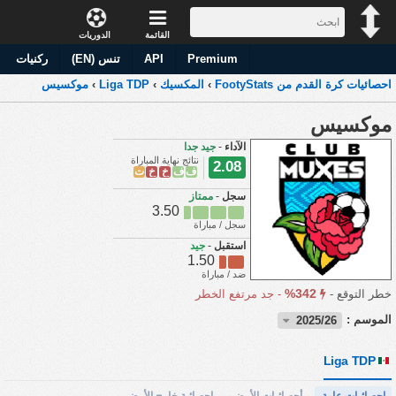
القائمة
الدوريات
Premium
API
تنس (EN)
ركنيات
احصائيات كرة القدم من FootyStats
›
المكسيك
›
Liga TDP
›
موكسيس
موكسيس
الآداء
-
جيد جدا
نتائج نهاية المباراة
2.08
ف
ف
خ
خ
ت
سجل
-
ممتاز
3.50
سجل / مباراة
استقبل
-
جيد
1.50
ضد / مباراة
342%
خطر التوقع -
-
جد مرتفع الخطر
الموسم :
2025/26
Liga TDP
احصائيات عامة
أحصائيات الأرض
احصائية خارج الأرض