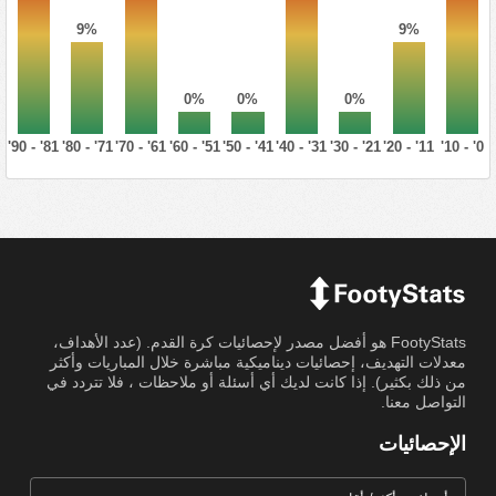
9%
9%
0%
0%
0%
81' - 90'
71' - 80'
61' - 70'
51' - 60'
41' - 50'
31' - 40'
21' - 30'
11' - 20'
0' - 10'
FootyStats هو أفضل مصدر لإحصائيات كرة القدم. (عدد الأهداف،
معدلات التهديف، إحصائيات ديناميكية مباشرة خلال المباريات وأكثر
من ذلك بكثير). إذا كانت لديك أي أسئلة أو ملاحظات ، فلا تتردد في
التواصل معنا.
الإحصائيات