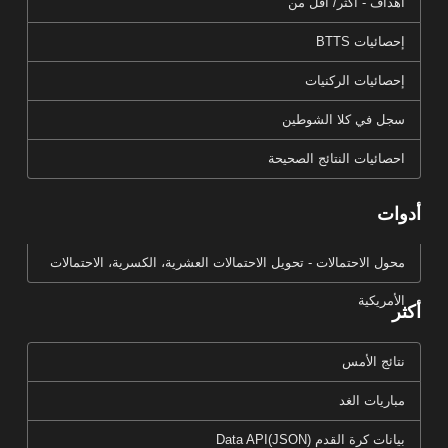
أهداف - أكثر/ أقل من
إحصائيات BTTS
إحصائيات الركنيات
سجل في كلا الشوطين
احصائيات النتائج الصحيحة
أدوات
محول الاحتمالات - تحويل الاحتمالات العشرية، الكسرية، الاحتمالات
الأمريكية
أكثر
نتائج الأمس
مباريات الغد
بيانات كرة القدم Data API(JSON)