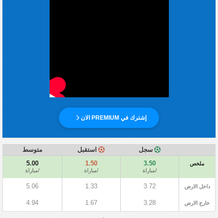
إشترك في PREMIUM الان
سجل
استقبل
متوسط
5.00
1.50
3.50
ملخص
/مباراة
/مباراة
/مباراة
5.06
1.33
3.72
داخل الارض
4.94
1.67
3.28
خارج الارض