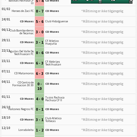
5 - 4
Basicas Pachuca CF
CD Muxes
HT
FT
III
01/02
0 - 7
*Måltiming er ikke tilgjengelig
Heroes de Zaci FC
CD Muxes
24/01
5 - 6
*Måltiming er ikke tilgjengelig
CD Muxes
Club Hidalguense
06/12
Club Bombarderos
3 - 0
*Måltiming er ikke tilgjengelig
CD Muxes
de Tecamac
29/11
CF Atletico
3 - 1
*Måltiming er ikke tilgjengelig
CD Muxes
Huejutla
22/11
Aguilas Del Valle De
0 - 6
*Måltiming er ikke tilgjengelig
CD Muxes
Teotihuacan FC
15/11
CF Alebrijes
6 - 3
*Måltiming er ikke tilgjengelig
CD Muxes
Teotihuacan
07/11
6 - 3
*Måltiming er ikke tilgjengelig
CD Matamoros
CD Muxes
04/11
CD Centro de
0 -
*Måltiming er ikke tilgjengelig
CD Muxes
Formacion 30 30
10
01/11
Tuzos Pachuca
4 - 0
*Måltiming er ikke tilgjengelig
CD Muxes
Pachuca CF II
26/10
0 - 1
*Måltiming er ikke tilgjengelig
Halcones Negros FC
CD Muxes
18/10
Club Atletico
3 - 1
*Måltiming er ikke tilgjengelig
CD Muxes
Toltecas
12/10
1 - 2
*Måltiming er ikke tilgjengelig
Lonsdaleita
CD Muxes