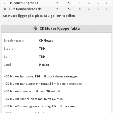
Yautepec
Halcones Negros FC
7
2
0%
1
6
-5
0
Club Bombarderos de
8
2
0%
0
6
-6
0
Tecamac
•
CD Muxes ligger på 5-plass på Liga TDP-tabellen
CD Muxes Kjappe fakta
Engelsk navn
CD Muxes
Stadion
TBD
By
TBD
Land
Mexico
126
•
CD Muxes
har scoret
mål totalt denne sesongen.
54
•
CD Muxes
har sluppet inn totalt
mål denne sesongen.
26
•
CD Muxes
scorer et mål hvert
. minutt
60
•
CD Muxes
slipper inn et mål hvert
. min.
3.5
•
CD Muxes
scorer gjennomsnittlig
mål per kamp