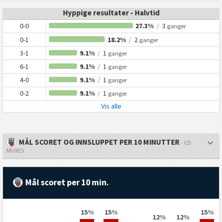
Hyppige resultater - Halvtid
0-0
27.3%
/
3
ganger
0-1
18.2%
/
2
ganger
3-1
9.1%
/
1
ganger
6-1
9.1%
/
1
ganger
4-0
9.1%
/
1
ganger
0-2
9.1%
/
1
ganger
Vis alle
MÅL SCORET OG INNSLUPPET PER 10 MINUTTER
- CD
MUXES
Mål scoret per 10 min.
15%
15%
15%
12%
12%