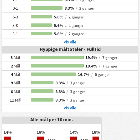
0-1
8.3%
/
3
ganger
6-3
5.6%
/
2
ganger
3-0
5.6%
/
2
ganger
3-1
5.6%
/
2
ganger
Vis alle
Hyppige måltotaler - Fulltid
3
Mål
19.4%
/
7
ganger
2
Mål
19.4%
/
7
ganger
4
Mål
16.7%
/
6
ganger
9
Mål
8.3%
/
3
ganger
6
Mål
8.3%
/
3
ganger
11
Mål
8.3%
/
3
ganger
Vis alle
Alle mål per 10 min.
14%
16%
14%
16%