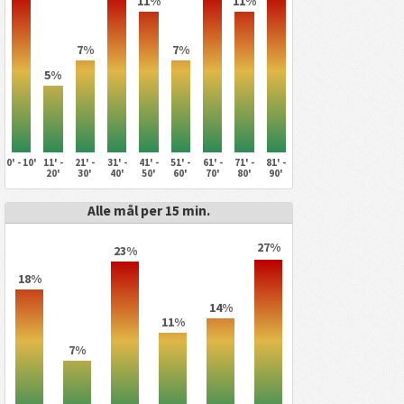
11%
11%
7%
7%
5%
0' - 10'
11' -
21' -
31' -
41' -
51' -
61' -
71' -
81' -
20'
30'
40'
50'
60'
70'
80'
90'
Alle mål per 15 min.
27%
23%
18%
14%
11%
7%