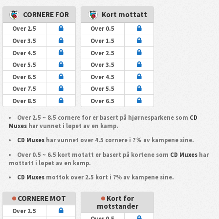
CORNERE FOR
Kort mottatt
Over 2.5
Over 0.5
Over 3.5
Over 1.5
Over 4.5
Over 2.5
Over 5.5
Over 3.5
Over 6.5
Over 4.5
Over 7.5
Over 5.5
Over 8.5
Over 6.5
Over 2.5 ~ 8.5 cornere for er basert på hjørnesparkene som
CD
Muxes
har vunnet i løpet av en kamp.
CD Muxes
har vunnet over 4.5 cornere i ?％ av kampene sine.
Over 0.5 ~ 6.5 kort motatt er basert på kortene som
CD Muxes
har
mottatt i løpet av en kamp.
CD Muxes
mottok over 2.5 kort i ?% av kampene sine.
CORNERE MOT
Kort for
motstander
Over 2.5
Over 0.5