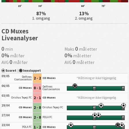
15'
30'
60'
75'
87%
13%
1. omgang
2. omgang
CD Muxes
Liveanalyser
0
0
min
Maks
mål etter
0%
0%
mål før
mål etter
0
0
AVG
mål før
AVG
mål etter
Scoret
|
Innsluppet
09/05
Delfines
2 - 2
*Måltiming er ikke tilgjengelig
CD Muxes
Coatzacoalcos
06/05
Delfines
0 - 1
CD Muxes
HT
FT
Coatzacoalcos
03/05
2 - 1
*Måltiming er ikke tilgjengelig
Orishas Tepeji FC
CD Muxes
29/04
2 - 0
CD Muxes
Orishas Tepeji FC
HT
FT
27/04
2 - 0
CD Muxes
PDLA FC
HT
FT
23/04
1 - 2
PDLA FC
CD Muxes
HT
FT