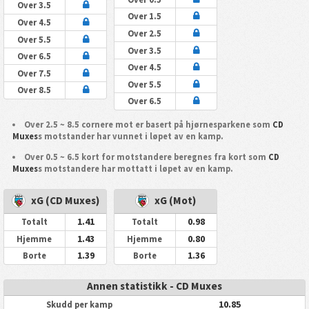
Over 3.5
Over 1.5
Over 4.5
Over 2.5
Over 5.5
Over 3.5
Over 6.5
Over 4.5
Over 7.5
Over 5.5
Over 8.5
Over 6.5
Over 2.5 ~ 8.5 cornere mot er basert på hjørnesparkene som
CD
Muxes
s motstander har vunnet i løpet av en kamp.
Over 0.5 ~ 6.5 kort for motstandere beregnes fra kort som
CD
Muxes
s motstandere har mottatt i løpet av en kamp.
xG (CD Muxes)
xG (Mot)
1.41
0.98
Totalt
Totalt
1.43
0.80
Hjemme
Hjemme
1.39
1.36
Borte
Borte
Annen statistikk - CD Muxes
10.85
Skudd per kamp