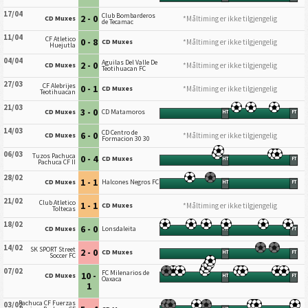
17/04
Club Bombarderos
2 - 0
*Måltiming er ikke tilgjengelig
CD Muxes
de Tecamac
11/04
CF Atletico
0 - 8
*Måltiming er ikke tilgjengelig
CD Muxes
Huejutla
04/04
Aguilas Del Valle De
2 - 0
*Måltiming er ikke tilgjengelig
CD Muxes
Teotihuacan FC
27/03
CF Alebrijes
0 - 1
*Måltiming er ikke tilgjengelig
CD Muxes
Teotihuacan
21/03
3 - 0
CD Muxes
CD Matamoros
HT
FT
14/03
CD Centro de
6 - 0
*Måltiming er ikke tilgjengelig
CD Muxes
Formacion 30 30
06/03
Tuzos Pachuca
0 - 4
CD Muxes
HT
FT
Pachuca CF II
28/02
1 - 1
CD Muxes
Halcones Negros FC
HT
FT
21/02
Club Atletico
1 - 1
*Måltiming er ikke tilgjengelig
CD Muxes
Toltecas
18/02
6 - 0
CD Muxes
Lonsdaleita
HT
FT
14/02
SK SPORT Street
2 - 0
CD Muxes
HT
FT
Soccer FC
07/02
FC Milenarios de
10 -
CD Muxes
HT
FT
Oaxaca
1
Pachuca CF Fuerzas
03/02