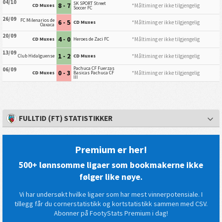
04/10
SK SPORT Street
8 - 7
*Måltiming er ikke tilgjengelig
CD Muxes
Soccer FC
26/09
FC Milenarios de
6 - 5
*Måltiming er ikke tilgjengelig
CD Muxes
Oaxaca
20/09
4 - 0
*Måltiming er ikke tilgjengelig
CD Muxes
Heroes de Zaci FC
13/09
1 - 2
*Måltiming er ikke tilgjengelig
Club Hidalguense
CD Muxes
Pachuca CF Fuerzas
06/09
0 - 3
*Måltiming er ikke tilgjengelig
CD Muxes
Basicas Pachuca CF
III
FULLTID (FT) STATISTIKKER
Premium er her!
500+ lønnsomme ligaer som bookmakerne ikke
følger like nøye.
Vi har undersøkt hvilke ligaer som har mest vinnerpotensiale. I
tillegg får du cornerstatistikk og kortstatistikk sammen med CSV.
Abonner på FootyStats Premium i dag!