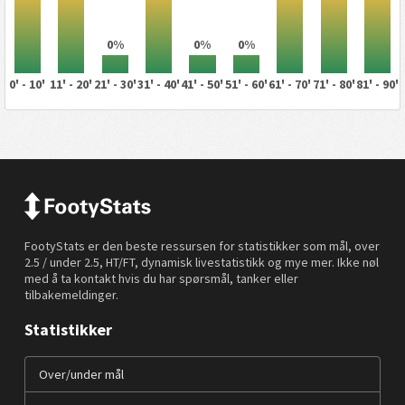
0%
0%
0%
0' - 10'
11' - 20'
21' - 30'
31' - 40'
41' - 50'
51' - 60'
61' - 70'
71' - 80'
81' - 90'
FootyStats er den beste ressursen for statistikker som mål, over
2.5 / under 2.5, HT/FT, dynamisk livestatistikk og mye mer. Ikke nøl
med å ta kontakt hvis du har spørsmål, tanker eller
tilbakemeldinger.
Statistikker
Over/under mål