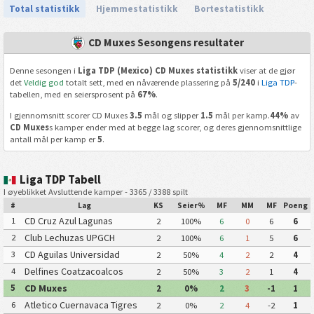
Total statistikk
Hjemmestatistikk
Bortestatistikk
CD Muxes Sesongens resultater
Denne sesongen i
Liga TDP (Mexico) CD Muxes statistikk
viser at de gjør
det
Veldig god
totalt sett, med en nåværende plassering på
5/240
i
Liga TDP
-
tabellen, med en seiersprosent på
67%
.
I gjennomsnitt scorer CD Muxes
3.5
mål og slipper
1.5
mål per kamp.
44%
av
CD Muxes
s kamper ender med at begge lag scorer, og deres gjennomsnittlige
antall mål per kamp er
5
.
Liga TDP Tabell
I øyeblikket Avsluttende kamper - 3365 / 3388 spilt
#
Lag
KS
Seier%
MF
MM
MF
Poeng
CD Cruz Azul Lagunas
1
2
100%
6
0
6
6
Club Lechuzas UPGCH
2
2
100%
6
1
5
6
CD Aguilas Universidad
3
2
50%
4
2
2
4
Autonoma de Guerrero
Delfines Coatzacoalcos
4
2
50%
3
2
1
4
CD Muxes
5
2
0%
2
3
-1
1
Atletico Cuernavaca Tigres
6
2
0%
2
4
-2
1