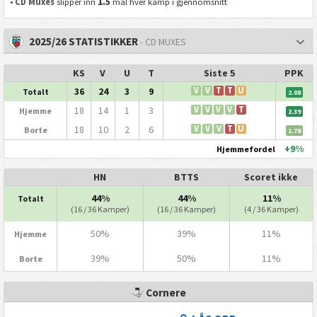
1.5
•
CD Muxes
slipper inn
mål hver kamp i gjennomsnitt
2025/26 STATISTIKKER
- CD MUXES
KS
V
U
T
Siste 5
PPK
36
24
3
9
V
V
T
T
U
Totalt
2.08
18
14
1
3
V
V
V
V
T
Hjemme
2.39
18
10
2
6
V
V
V
T
U
Borte
1.78
+9%
Hjemmefordel
HN
BTTS
Scoret ikke
44%
44%
11%
Totalt
(16 / 36 Kamper)
(16 / 36 Kamper)
(4 / 36 Kamper)
50%
39%
11%
Hjemme
39%
50%
11%
Borte
Cornere