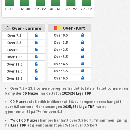
0' - 15'
16' - 30'
31' - 45'
46' - 60'
61' - 75'
76' - 90'
Over - Kort
Over - cornere
Over 0.5
Over 7.5
Over 1.5
Over 8.5
Over 2.5
Over 9.5
Over 3.5
Over 10.5
Over 4.5
Over 11.5
Over 5.5
Over 12.5
Over 6.5
Over 13.5
Over 7.5 ~ 13.5 cornere beregnes fra det totale antallet cornere i en
kamp der
CD Muxes
har deltatt i
2025/26 Liga TDP
CD Muxes
s statistikk indikerer at ?% av kampene deres har gått
over 9.5 cornere. Mens sesongen
2025/26 i Liga TDP
har et
gjennomsnitt på ?% for over 9.5.
?% of CD Muxes
s kamper har hatt over 3.5 kort. Til sammenligning
har
Liga TDP
et gjennomsnitt på ?% for over 3.5 kort.