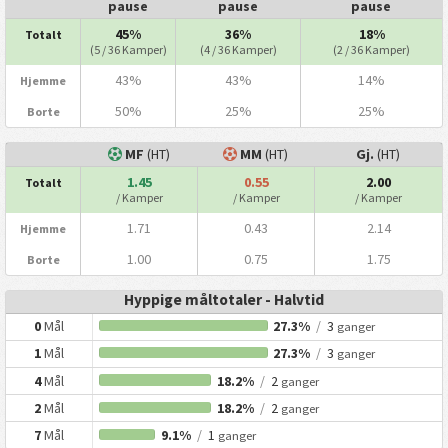
pause
pause
pause
45%
36%
18%
Totalt
(5 / 36 Kamper)
(4 / 36 Kamper)
(2 / 36 Kamper)
43%
43%
14%
Hjemme
50%
25%
25%
Borte
MF
(HT)
MM
(HT)
Gj.
(HT)
1.45
0.55
2.00
Totalt
/ Kamper
/ Kamper
/ Kamper
1.71
0.43
2.14
Hjemme
1.00
0.75
1.75
Borte
Hyppige måltotaler - Halvtid
0
Mål
27.3%
/
3
ganger
1
Mål
27.3%
/
3
ganger
4
Mål
18.2%
/
2
ganger
2
Mål
18.2%
/
2
ganger
7
Mål
9.1%
/
1
ganger