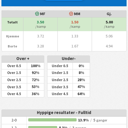
MF
MM
Gj.
3.50
1.50
5.00
Totalt
/ kamp
/ kamp
/ kamp
3.72
1.33
5.06
Hjemme
3.28
1.67
4.94
Borte
Over +
Under-
100%
0%
Over 0.5
Under 0.5
92%
8%
Over 1.5
Under 1.5
72%
28%
Over 2.5
Under 2.5
53%
47%
Over 3.5
Under 3.5
36%
64%
Over 4.5
Under 4.5
Hyppige resultater - Fulltid
2-0
13.9%
/
5
ganger
1-2
8.3%
/
3
ganger