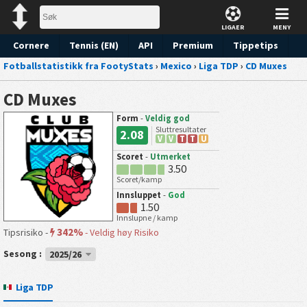
LIGAER
MENY
Cornere
Tennis (EN)
API
Premium
Tippetips
Fotballstatistikk fra FootyStats
›
Mexico
›
Liga TDP
›
CD Muxes
CD Muxes
Form
-
Veldig god
Sluttresultater
2.08
V
V
T
T
U
Scoret
-
Utmerket
3.50
Scoret/kamp
Innsluppet
-
God
1.50
Innslupne / kamp
342%
Tipsrisiko -
-
Veldig høy Risiko
Sesong :
2025/26
Liga TDP