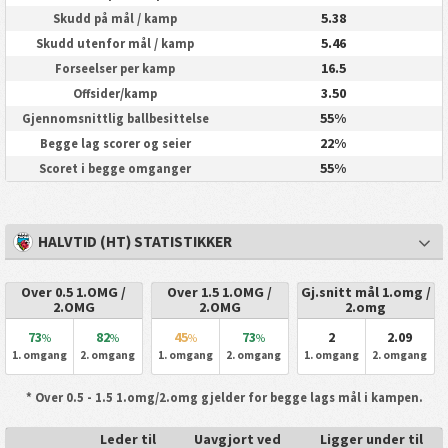
5.38
Skudd på mål / kamp
5.46
Skudd utenfor mål / kamp
16.5
Forseelser per kamp
3.50
Offsider/kamp
55%
Gjennomsnittlig ballbesittelse
22%
Begge lag scorer og seier
55%
Scoret i begge omganger
HALVTID (HT) STATISTIKKER
Over 0.5 1.OMG /
Over 1.5 1.OMG /
Gj.snitt mål 1.omg /
2.OMG
2.OMG
2.omg
73
82
45
73
2
2.09
%
%
%
%
1. omgang
2. omgang
1. omgang
2. omgang
1. omgang
2. omgang
* Over 0.5 - 1.5 1.omg/2.omg gjelder for begge lags mål i kampen.
Leder til
Uavgjort ved
Ligger under til