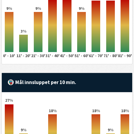
9%
9%
9%
3%
0' - 10'
11' - 20'
21' - 30'
31' - 40'
41' - 50'
51' - 60'
61' - 70'
71' - 80'
81' - 90'
Mål innsluppet per 10 min.
27%
18%
18%
18%
9%
9%