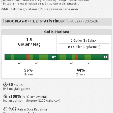
* Bir takımın listeye girmek için en az 7 maç yapmış olması gerekir.
GAM
: Takımın gol atamadığı maç sayısını ifade eder.
İSKOÇ PLAY-OFF 1/2 İSTATISTIKLER
(İSKOÇYA) - 2025/26
Gol Isı Haritası
1.5
1
Goller (Ev Sahibi)
Goller / Maç
0.5
Goller (Deplasman)
HT
FT
15'
30'
60'
75'
56%
44%
İlk Yarı
2. Yarı
60
dk/Gol
(9 6 maçtaki goller)
100%
+
Ev Hücum Avantajı
(Atılan gol normale göre %100 daha çok)
%67
Kaleyi Gole Kapatma