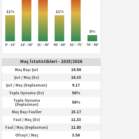
11%
11%
0%
0' - 15'
16' - 30'
31' - 45'
46' - 60'
61' - 75'
76' - 90'
Maç İstatistikleri - 2025/2026
19.50
Maç Başı Şut
10.33
Şut / Maç (Ev)
9.17
Şut / Maç (Deplasman)
50%
Topla Oynama (Ev)
Topla Oynama
50%
(Deplasman)
23.17
Maç Başı Fauller
11.33
Faul / Maç (Ev)
11.83
Faul / Maç (Deplasman)
3.50
Ofsayt / Maç