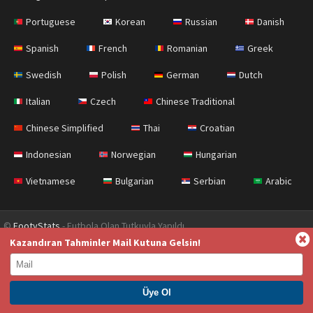
Portuguese
Korean
Russian
Danish
Spanish
French
Romanian
Greek
Swedish
Polish
German
Dutch
Italian
Czech
Chinese Traditional
Chinese Simplified
Thai
Croatian
Indonesian
Norwegian
Hungarian
Vietnamese
Bulgarian
Serbian
Arabic
©
FootyStats
- Futbola Olan Tutkuyla Yapıldı
Kazandıran Tahminler Mail Kutuna Gelsin!
İletişim
Hakkımızda
Yardım
Gizlilik Sözleşmesi
Terms & Conditions (English)
News (English)
PREMIUM ÜYE OL. HEMEN KAZAN