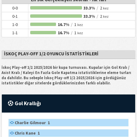
0-0
33.3%
/
2
kez
0-1
33.3%
/
2
kez
1-0
16.7%
/
1
kez
1-1
16.7%
/
1
kez
İSKOÇ PLAY-OFF 1/2 OYUNCU İSTATISTIKLERI
İskoç Play-off 1/2 2025/2026 bir kupa turnuvası. Kupalar için Gol Kralı /
Asist Kralı / Kaleyi En Fazla Gole Kapatma istatistiklerine eleme turları
da dahildir. Bu sebeple İskoç Play-off 1/2 2025/2026 için gördüğünüz
istatistikler diğer sitelerde gördüklerinizden farklı olabilir.
Gol Krallığı
Charlie Gilmour 1
Chris Kane 1