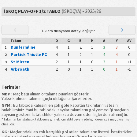
İSKOÇ PLAY-OFF 1/2 TABLO
(İSKOÇYA) - 2025/26
Oklara tıklayarak datayı değiştir
Takım
O
G
B
M
A
Y
AV
Dunfermline
4
1
2
1
3
3
0
1
Partick Thistle FC
4
1
2
1
4
4
0
2
St Mirren
2
1
1
0
2
1
+1
3
Arbroath
2
0
1
1
0
1
-1
4
Terimler
MBP
: Maç başı alınan ortalama puanları gösterir.
Yüksek olması takımın güçlü olduğunu işaret eder.
GYM
: Bu tabloda kalesini en çok gole kapatan takımların listesini
bulabilirsiniz. Yani bu tablodaki sayılar takımların gol yemediği maçların
sayısını gösterir. İstatistikler yalnızca devam eden liglerden alınmıştır.
* Takımlar bu istatistik tablosuna girmek için aktif devam ede liginde en az 7 maç oynamış
olmalıdır.
KG
: Maçlarındaki en çok karşılıklı gol atılan takımların listesi. İstatistikler
yalnızca takımların yerel liglerinde oynadığı maçları kapsar.