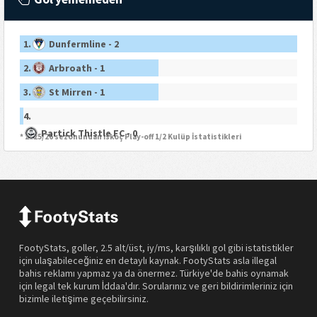
1.
Dunfermline - 2
2.
Arbroath - 1
3.
St Mirren - 1
4.
Partick Thistle FC - 0
* 2025/26 sezonundan İskoç Play-off 1/2 Kulüp İstatistikleri
FootyStats, goller, 2.5 alt/üst, iy/ms, karşılıklı gol gibi istatistikler
için ulaşabileceğiniz en detaylı kaynak. FootyStats asla illegal
bahis reklamı yapmaz ya da önermez. Türkiye'de bahis oynamak
için legal tek kurum İddaa'dır. Sorularınız ve geri bildirimleriniz için
bizimle iletişime geçebilirsiniz.