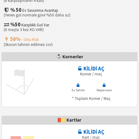
(6 karşılaşmanın 4 katı)
% 50
Ev Savunma Avantajı
(Yenen gol normale göre %50 daha az)
%50
Karşılıklı Gol Var
(6 maçta 3 kez KG VAR)
50%
- Orta Risk
(Skorun tahmin edilmesi zor)
Kornerler
KİLİDİ AÇ
Korner / maç
Ev Sahibi
Deplasman
* Toplam Korner / Maç
Kartlar
KİLİDİ AÇ
Kart / maç