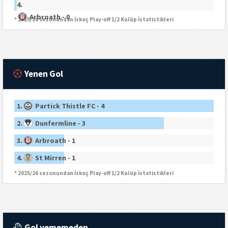
4.
Arbroath - 0
* 2025/26 sezonundan İskoç Play-off 1/2 Kulüp İstatistikleri
Yenen Gol
1.
Partick Thistle FC - 4
2.
Dunfermline - 3
3.
Arbroath - 1
4.
St Mirren - 1
* 2025/26 sezonundan İskoç Play-off 1/2 Kulüp İstatistikleri
Gol yememeden