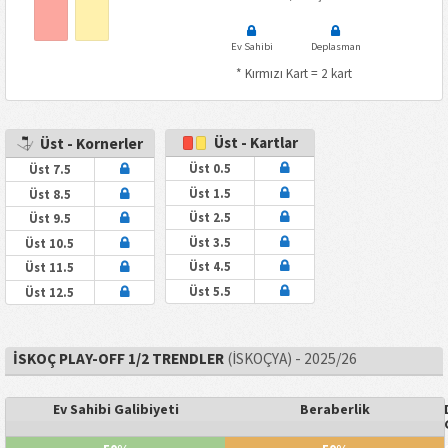
Ev Sahibi
Deplasman
* Kırmızı Kart = 2 kart
Üst - Kartlar
Üst - Kornerler
Üst 0.5
Üst 7.5
Üst 1.5
Üst 8.5
Üst 2.5
Üst 9.5
Üst 3.5
Üst 10.5
Üst 4.5
Üst 11.5
Üst 5.5
Üst 12.5
İSKOÇ PLAY-OFF 1/2 TRENDLER
(İSKOÇYA) - 2025/26
Ev Sahibi Galibiyeti
Beraberlik