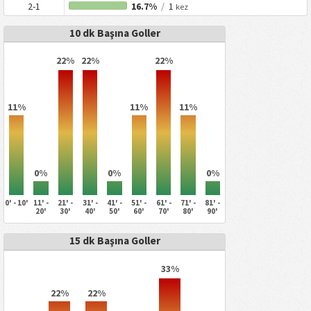
2-1
16.7%
/
1
kez
10 dk Başına Goller
22%
22%
22%
11%
11%
11%
0%
0%
0%
0' - 10'
11' -
21' -
31' -
41' -
51' -
61' -
71' -
81' -
20'
30'
40'
50'
60'
70'
80'
90'
15 dk Başına Goller
33%
22%
22%