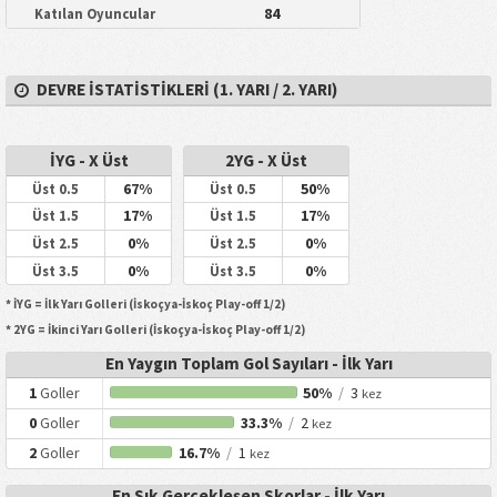
84
Katılan Oyuncular
DEVRE İSTATISTIKLERI (1. YARI / 2. YARI)
İYG - X Üst
2YG - X Üst
67%
50%
Üst 0.5
Üst 0.5
17%
17%
Üst 1.5
Üst 1.5
0%
0%
Üst 2.5
Üst 2.5
0%
0%
Üst 3.5
Üst 3.5
* İYG = İlk Yarı Golleri (İskoçya-İskoç Play-off 1/2)
* 2YG = İkinci Yarı Golleri (İskoçya-İskoç Play-off 1/2)
En Yaygın Toplam Gol Sayıları - İlk Yarı
1
Goller
50%
/
3
kez
0
Goller
33.3%
/
2
kez
2
Goller
16.7%
/
1
kez
En Sık Gerçekleşen Skorlar - İlk Yarı