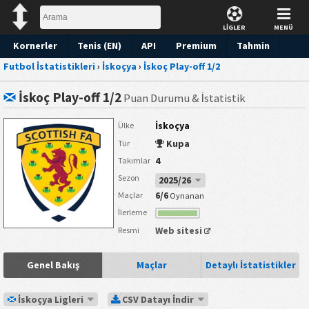
LİGLER
MENÜ
Kornerler
Tenis (EN)
API
Premium
Tahmin
Futbol İstatistikleri
›
İskoçya
›
İskoç Play-off 1/2
İskoç Play-off 1/2
Puan Durumu & İstatistik
İskoçya
Ülke
Kupa
Tür
4
Takımlar
Sezon
2025/26
6/6
Maçlar
Oynanan
İlerleme
Web sitesi
Resmi
Genel Bakış
Maçlar
Detaylı İstatistikler
İskoçya Ligleri
CSV Datayı İndir