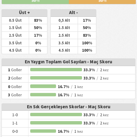
50%
50%
Üst +
Alt -
83%
17%
0.5 Üst
0,5 Alt
50%
50%
1.5 Üst
1.5 Alt
17%
83%
2.5 Üst
2.5 Alt
0%
100%
3.5 Üst
3.5 Alt
0%
100%
4.5 Üst
4.5 Alt
En Yaygın Toplam Gol Sayıları - Maç Skoru
1
Goller
33.3%
/
2
kez
2
Goller
33.3%
/
2
kez
0
Goller
16.7%
/
1
kez
3
Goller
16.7%
/
1
kez
En Sık Gerçekleşen Skorlar - Maç Skoru
1-0
33.3%
/
2
kez
1-1
33.3%
/
2
kez
0-0
16.7%
/
1
kez