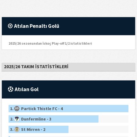
Atılan Penaltı Golü
2025/26 sezonundan İskoç Play-off 1/2 istatistikleri
2025/26 TAKIM İSTATISTIKLERI
Atılan Gol
1.
Partick Thistle FC - 4
2.
Dunfermline - 3
3.
St Mirren - 2