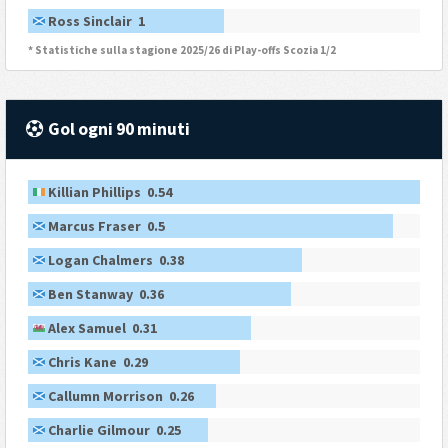
Ross Sinclair 1
* Statistiche sulla stagione 2025/26 di Play-offs Scozia 1/2
Gol ogni 90 minuti
Killian Phillips 0.54
Marcus Fraser 0.5
Logan Chalmers 0.38
Ben Stanway 0.36
Alex Samuel 0.31
Chris Kane 0.29
Callumn Morrison 0.26
Charlie Gilmour 0.25