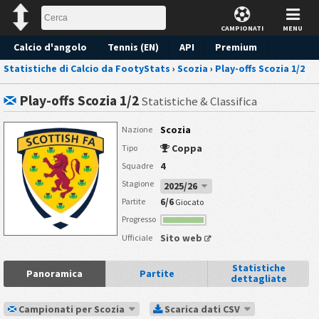
CAMPIONATI
MENU
Calcio d'angolo
Tennis (EN)
API
Premium
Statistiche di Calcio da FootyStats
›
Scozia
›
Play-offs Scozia 1/2
Pronostico
Play-offs Scozia 1/2
Statistiche & Classifica
Scozia
Nazione
Coppa
Tipo
4
Squadre
Stagione
2025/26
6/6
Partite
Giocato
Progresso
Sito web
Ufficiale
Statistiche
Panoramica
Partite
dettagliate
Campionati per Scozia
Scarica dati CSV