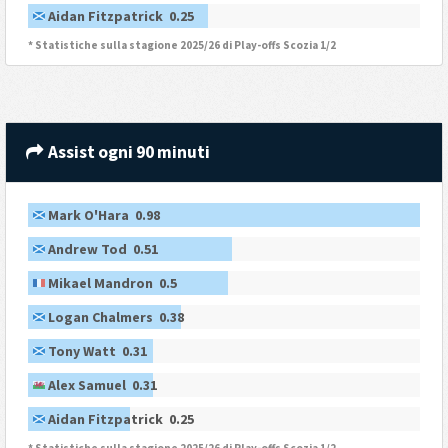
Aidan Fitzpatrick 0.25
* Statistiche sulla stagione 2025/26 di Play-offs Scozia 1/2
Assist ogni 90 minuti
Mark O'Hara 0.98
Andrew Tod 0.51
Mikael Mandron 0.5
Logan Chalmers 0.38
Tony Watt 0.31
Alex Samuel 0.31
Aidan Fitzpatrick 0.25