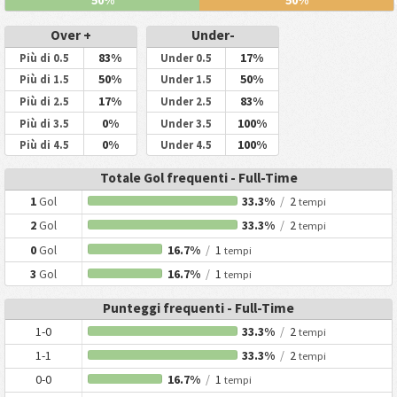
Over +
Under-
83%
17%
Più di 0.5
Under 0.5
50%
50%
Più di 1.5
Under 1.5
17%
83%
Più di 2.5
Under 2.5
0%
100%
Più di 3.5
Under 3.5
0%
100%
Più di 4.5
Under 4.5
Totale Gol frequenti - Full-Time
1
Gol
33.3%
/
2
tempi
2
Gol
33.3%
/
2
tempi
0
Gol
16.7%
/
1
tempi
3
Gol
16.7%
/
1
tempi
Punteggi frequenti - Full-Time
1-0
33.3%
/
2
tempi
1-1
33.3%
/
2
tempi
0-0
16.7%
/
1
tempi