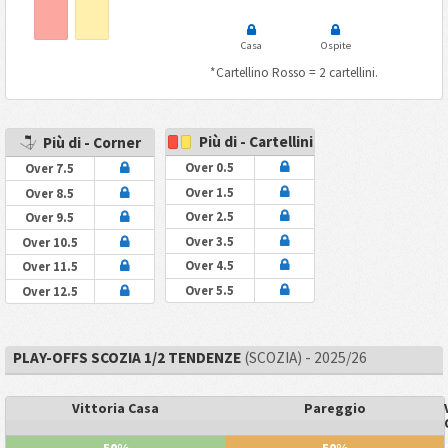
Casa
Ospite
*Cartellino Rosso = 2 cartellini.
Più di - Cartellini
Più di - Corner
Over 0.5
Over 7.5
Over 1.5
Over 8.5
Over 2.5
Over 9.5
Over 3.5
Over 10.5
Over 4.5
Over 11.5
Over 5.5
Over 12.5
PLAY-OFFS SCOZIA 1/2 TENDENZE
(SCOZIA) - 2025/26
Vittoria Casa
Pareggio
50%
50%