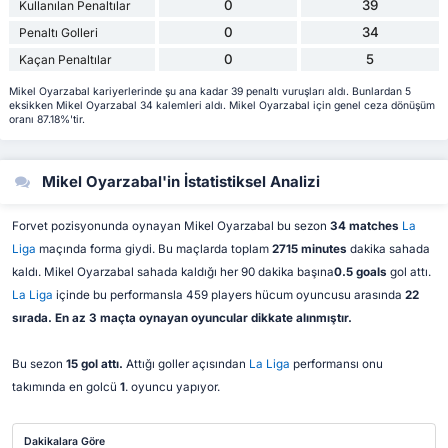
0
39
Kullanılan Penaltılar
0
34
Penaltı Golleri
0
5
Kaçan Penaltılar
Mikel Oyarzabal kariyerlerinde şu ana kadar 39 penaltı vuruşları aldı. Bunlardan 5
eksikken Mikel Oyarzabal 34 kalemleri aldı. Mikel Oyarzabal için genel ceza dönüşüm
oranı 87.18%'tir.
Mikel Oyarzabal'in İstatistiksel Analizi
Forvet pozisyonunda oynayan Mikel Oyarzabal bu sezon
34 matches
La
Liga
maçında forma giydi. Bu maçlarda toplam
2715 minutes
dakika sahada
kaldı. Mikel Oyarzabal sahada kaldığı her 90 dakika başına
0.5 goals
gol attı.
La Liga
içinde bu performansla 459 players hücum oyuncusu arasında
22
sırada. En az 3 maçta oynayan oyuncular dikkate alınmıştır.
Bu sezon
15 gol attı.
Attığı goller açısından
La Liga
performansı onu
takımında en golcü
1
. oyuncu yapıyor.
Dakikalara Göre