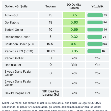
90 Dakika
Goller, xG, Şutlar
Toplam
Yüzdelik
Başına
15
0.5
Atılan Gol
95
19
0.63
Gol Katkısı
94
10
0.69
Evdeki Goller
96
5
0.32
Deplasman Golleri
91
15.51
0.51
Beklenen Goller (xG)
94
10.61
0.35
Penaltısız xG (npxG)
87
0
Yok
Yok
Penaltı Golleri
0
Yok
Yok
Hat-trickler
3 veya Daha Fazla
0
Yok
Yok
Goller
2 veya Daha Fazla
1
Yok
Yok
Goller
181 Dakika
Yok
Yok
Dakika başına Gol
başına Gol
Mikel Oyarzabal has skored 15 gol in 34 maçları şu ana kadar La Liga 2025/2026
sezonunda. 15 golün 10'i evinde atıldı, gol attılar. deplasman maçlarında ise Genel
olarak, Mikel Oyarzabal'in 90 dakikada attığı goller 0.5'dır. Dahası, Mikel Oyarzabal'in