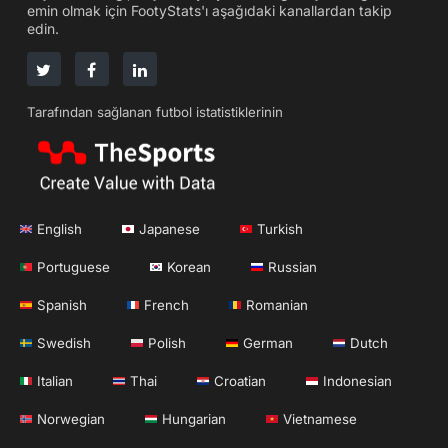
emin olmak için FootyStats'ı aşağıdaki kanallardan takip
edin.
Tarafından sağlanan futbol istatistiklerinin
English
Japanese
Turkish
Portuguese
Korean
Russian
Spanish
French
Romanian
Swedish
Polish
German
Dutch
Italian
Thai
Croatian
Indonesian
Norwegian
Hungarian
Vietnamese