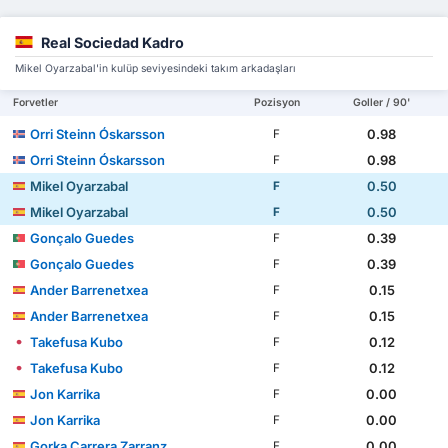
Real Sociedad Kadro
Mikel Oyarzabal'in kulüp seviyesindeki takım arkadaşları
Forvetler
Pozisyon
Goller / 90'
Orri Steinn Óskarsson
0.98
F
Orri Steinn Óskarsson
0.98
F
Mikel Oyarzabal
0.50
F
Mikel Oyarzabal
0.50
F
Gonçalo Guedes
0.39
F
Gonçalo Guedes
0.39
F
Ander Barrenetxea
0.15
F
Ander Barrenetxea
0.15
F
Takefusa Kubo
0.12
F
Takefusa Kubo
0.12
F
Jon Karrika
0.00
F
Jon Karrika
0.00
F
Gorka Carrera Zarranz
0.00
F