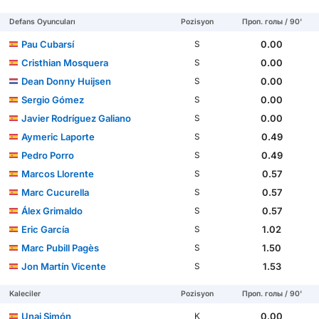
Defans Oyuncuları
Pozisyon
Проп. голы / 90'
Pau Cubarsí
0.00
S
Cristhian Mosquera
0.00
S
Dean Donny Huijsen
0.00
S
Sergio Gómez
0.00
S
Javier Rodríguez Galiano
0.00
S
Aymeric Laporte
0.49
S
Pedro Porro
0.49
S
Marcos Llorente
0.57
S
Marc Cucurella
0.57
S
Álex Grimaldo
0.57
S
Eric García
1.02
S
Marc Pubill Pagès
1.50
S
Jon Martín Vicente
1.53
S
Kaleciler
Pozisyon
Проп. голы / 90'
Unai Simón
0.00
K