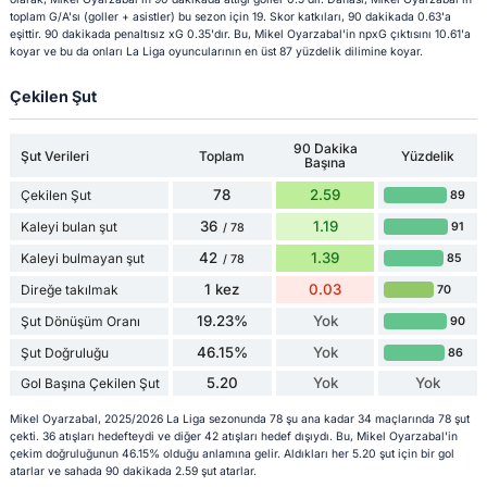
toplam G/A'sı (goller + asistler) bu sezon için 19. Skor katkıları, 90 dakikada 0.63'a
eşittir. 90 dakikada penaltısız xG 0.35'dır. Bu, Mikel Oyarzabal'in npxG çıktısını 10.61'a
koyar ve bu da onları La Liga oyuncularının en üst 87 yüzdelik dilimine koyar.
Çekilen Şut
90 Dakika
Şut Verileri
Toplam
Yüzdelik
Başına
78
2.59
Çekilen Şut
89
36
1.19
Kaleyi bulan şut
91
/ 78
42
1.39
Kaleyi bulmayan şut
85
/ 78
1 kez
0.03
Direğe takılmak
70
19.23%
Yok
Şut Dönüşüm Oranı
90
46.15%
Yok
Şut Doğruluğu
86
5.20
Yok
Yok
Gol Başına Çekilen Şut
Mikel Oyarzabal, 2025/2026 La Liga sezonunda 78 şu ana kadar 34 maçlarında 78 şut
çekti. 36 atışları hedefteydi ve diğer 42 atışları hedef dışıydı. Bu, Mikel Oyarzabal'in
çekim doğruluğunun 46.15% olduğu anlamına gelir. Aldıkları her 5.20 şut için bir gol
atarlar ve sahada 90 dakikada 2.59 şut atarlar.