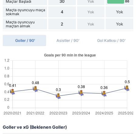
30
Maçlar Başladı
Yok
86
Maçta oyuncuyu maça
4
Yok
Yok
sokmak
Maçta oyuncuyu
2
Yok
Yok
maçtan almak
Goller / 90'
Asistler / 90'
Gol Katkısı / 90'
Goller ve xG (Beklenen Goller)