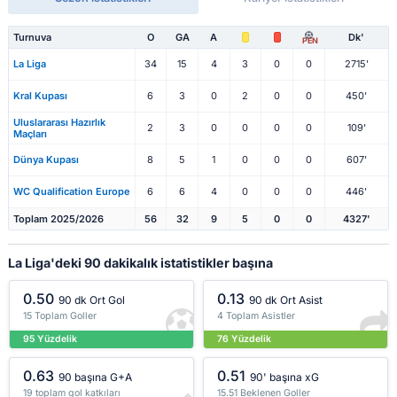
Turnuva
O
GA
A
Dk'
PEN
La Liga
34
15
4
3
0
0
2715'
Kral Kupası
6
3
0
2
0
0
450'
Uluslararası Hazırlık
2
3
0
0
0
0
109'
Maçları
Dünya Kupası
8
5
1
0
0
0
607'
WC Qualification Europe
6
6
4
0
0
0
446'
Toplam 2025/2026
56
32
9
5
0
0
4327'
La Liga'deki 90 dakikalık istatistikler başına
0.50
0.13
90 dk Ort Gol
90 dk Ort Asist
15 Toplam Goller
4 Toplam Asistler
95 Yüzdelik
76 Yüzdelik
0.63
0.51
90 başına G+A
90' başına xG
19 toplam gol katkıları
15.51 Beklenen Goller