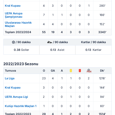
Kral Kupası
4
3
0
0
0
1
280'
UEFA Avrupa
7
1
1
0
0
0
166'
Şampiyonası
Uluslararası Hazırlık
4
4
0
0
0
0
152'
Maçları
Toplam 2023/2024
55
19
4
3
0
3
3343'
/ 90 dakika
/ 90 dakika
Kartlar / 90 dakika
0.38
Goller
0.13
Asist
0.13
Kartlar
2022/2023 Sezonu
Turnuva
O
GA
A
Dk'
PEN
La Liga
23
4
1
1
0
2
1216'
Kral Kupası
3
0
0
0
0
0
144'
UEFA Avrupa Ligi
2
0
0
1
0
0
94'
Kulüp Hazırlık Maçları 1
1
0
0
0
0
0
60'
Toplam 2022/2023
29
4
1
2
0
2
1514'