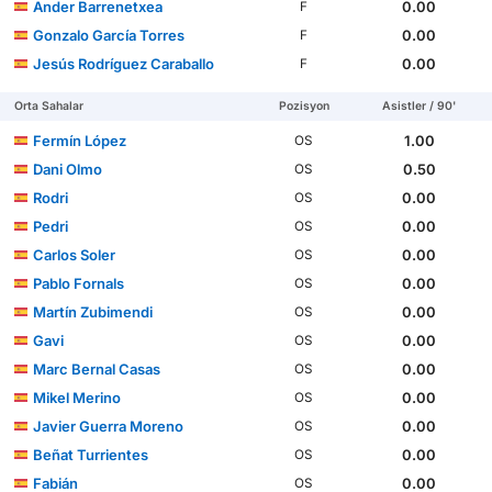
Ander Barrenetxea
0.00
F
Gonzalo García Torres
0.00
F
Jesús Rodríguez Caraballo
0.00
F
Orta Sahalar
Pozisyon
Asistler / 90'
Fermín López
1.00
OS
Dani Olmo
0.50
OS
Rodri
0.00
OS
Pedri
0.00
OS
Carlos Soler
0.00
OS
Pablo Fornals
0.00
OS
Martín Zubimendi
0.00
OS
Gavi
0.00
OS
Marc Bernal Casas
0.00
OS
Mikel Merino
0.00
OS
Javier Guerra Moreno
0.00
OS
Beñat Turrientes
0.00
OS
Fabián
0.00
OS