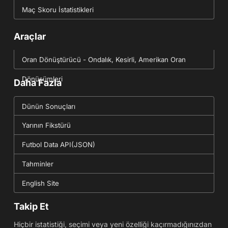
Maç Skoru İstatistikleri
Araçlar
Oran Dönüştürücü - Ondalık, Kesirli, Amerikan Oran
Dönüşümleri
Daha Fazla
Dünün Sonuçları
Yarının Fikstürü
Futbol Data API(JSON)
Tahminler
English Site
Takip Et
Hiçbir istatistiği, seçimi veya yeni özelliği kaçırmadığınızdan