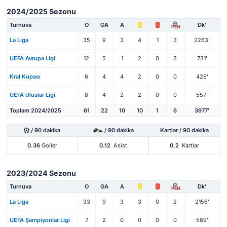
2024/2025 Sezonu
Turnuva
O
GA
A
Dk'
PEN
La Liga
35
9
3
4
1
3
2263'
UEFA Avrupa Ligi
12
5
1
2
0
3
731'
Kral Kupası
6
4
4
2
0
0
426'
UEFA Uluslar Ligi
8
4
2
2
0
0
557'
Toplam 2024/2025
61
22
10
10
1
6
3977'
/ 90 dakika
/ 90 dakika
Kartlar / 90 dakika
0.36
Goller
0.12
Asist
0.2
Kartlar
2023/2024 Sezonu
Turnuva
O
GA
A
Dk'
PEN
La Liga
33
9
3
3
0
2
2156'
UEFA Şampiyonlar Ligi
7
2
0
0
0
0
589'