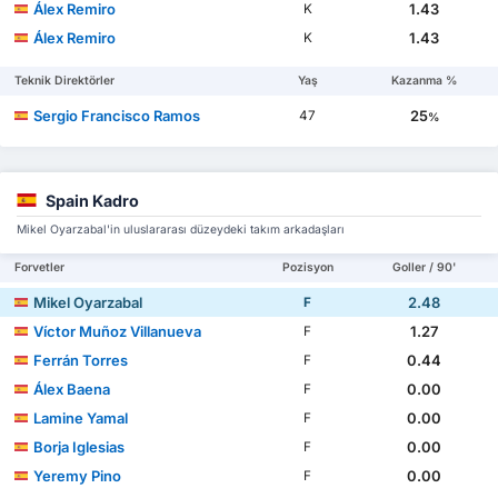
Álex Remiro
1.43
K
Álex Remiro
1.43
K
Teknik Direktörler
Yaş
Kazanma %
Sergio Francisco Ramos
25
47
%
Spain Kadro
Mikel Oyarzabal'in uluslararası düzeydeki takım arkadaşları
Forvetler
Pozisyon
Goller / 90'
Mikel Oyarzabal
2.48
F
Víctor Muñoz Villanueva
1.27
F
Ferrán Torres
0.44
F
Álex Baena
0.00
F
Lamine Yamal
0.00
F
Borja Iglesias
0.00
F
Yeremy Pino
0.00
F