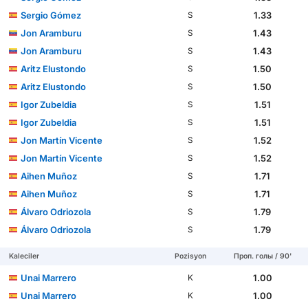
Sergio Gómez
1.33
S
Jon Aramburu
1.43
S
Jon Aramburu
1.43
S
Aritz Elustondo
1.50
S
Aritz Elustondo
1.50
S
Igor Zubeldia
1.51
S
Igor Zubeldia
1.51
S
Jon Martín Vicente
1.52
S
Jon Martín Vicente
1.52
S
Aihen Muñoz
1.71
S
Aihen Muñoz
1.71
S
Álvaro Odriozola
1.79
S
Álvaro Odriozola
1.79
S
Kaleciler
Pozisyon
Проп. голы / 90'
Unai Marrero
1.00
K
Unai Marrero
1.00
K