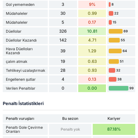
3
9%
Gol yememeden
8
30
0.99
Müdahaleler
22
5
0.17
Müdahaleler
15
326
10.81
Düellolar
69
142
4.71
Düellolar Kazandı
55
Hava Düelloları
39
1.29
64
Kazandı
19
0.63
çalım atmak
51
28
0.93
Tehlikeyi uzalaştırmak
32
4
0.13
Engellenen şutlar
38
0
0.00
Verilen Penaltılar
99
Penaltı İstatistikleri
Penaltı vuruşları
Bu sezon
Kariyer
Penaltı Gole Çevirme
87.18%
Penaltı yok
Oranları