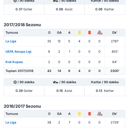
/ 90 dakika
/ 90 dakika
Kartlar / 90 dakika
0.37
Goller
0.06
Asist
0.06
Kartlar
2017/2018 Sezonu
Turnuva
O
GA
A
Dk'
PEN
La Liga
35
12
5
4
0
0
2781'
UEFA Avrupa Ligi
6
2
1
0
0
0
455'
Kral Kupası
2
0
0
0
0
0
64'
Toplam 2017/2018
43
14
6
4
0
0
3300'
/ 90 dakika
/ 90 dakika
Kartlar / 90 dakika
0.39
Goller
0.16
Asist
0.13
Kartlar
2016/2017 Sezonu
Turnuva
O
GA
A
Dk'
PEN
La Liga
38
2
7
0
0
0
2726'