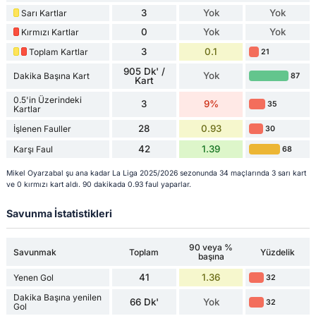
3
Yok
Yok
Sarı Kartlar
0
Yok
Yok
Kırmızı Kartlar
3
0.1
Toplam Kartlar
21
905 Dk' /
Yok
Dakika Başına Kart
87
Kart
0.5'in Üzerindeki
3
9%
35
Kartlar
28
0.93
İşlenen Fauller
30
42
1.39
Karşı Faul
68
Mikel Oyarzabal şu ana kadar La Liga 2025/2026 sezonunda 34 maçlarında 3 sarı kart
ve 0 kırmızı kart aldı. 90 dakikada 0.93 faul yaparlar.
Savunma İstatistikleri
90 veya %
Savunmak
Toplam
Yüzdelik
başına
41
1.36
Yenen Gol
32
Dakika Başına yenilen
66 Dk'
Yok
32
Gol