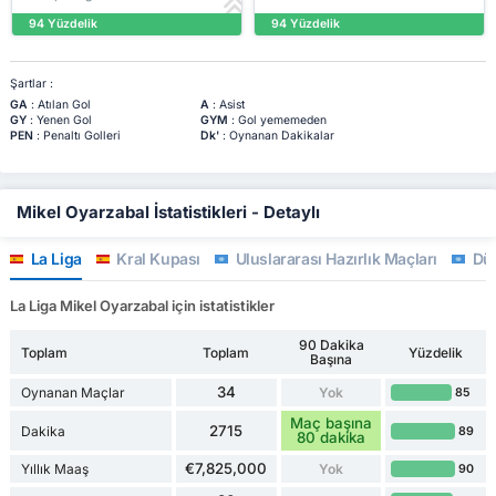
94 Yüzdelik
94 Yüzdelik
Şartlar :
GA
: Atılan Gol
A
: Asist
GY
: Yenen Gol
GYM
: Gol yememeden
PEN
: Penaltı Golleri
Dk'
: Oynanan Dakikalar
Mikel Oyarzabal İstatistikleri - Detaylı
La Liga
Kral Kupası
Uluslararası Hazırlık Maçları
Dün
La Liga Mikel Oyarzabal için istatistikler
90 Dakika
Toplam
Toplam
Yüzdelik
Başına
34
Oynanan Maçlar
Yok
85
Maç başına
2715
Dakika
89
80 dakika
€7,825,000
Yıllık Maaş
Yok
90