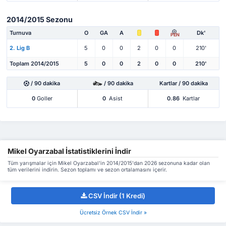
2014/2015 Sezonu
Turnuva
O
GA
A
Dk'
PEN
2. Lig B
5
0
0
2
0
0
210'
Toplam 2014/2015
5
0
0
2
0
0
210'
/ 90 dakika
/ 90 dakika
Kartlar / 90 dakika
0
Goller
0
Asist
0.86
Kartlar
Mikel Oyarzabal İstatistiklerini İndir
Tüm yarışmalar için Mikel Oyarzabal'in 2014/2015'dan 2026 sezonuna kadar olan
tüm verilerini indirin. Sezon toplamı ve sezon ortalamasını içerir.
CSV İndir (1 Kredi)
Ücretsiz Örnek CSV İndir »