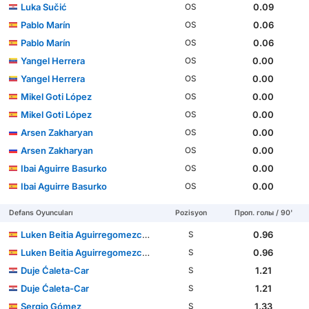
Luka Sučić
0.09
OS
Pablo Marín
0.06
OS
Pablo Marín
0.06
OS
Yangel Herrera
0.00
OS
Yangel Herrera
0.00
OS
Mikel Goti López
0.00
OS
Mikel Goti López
0.00
OS
Arsen Zakharyan
0.00
OS
Arsen Zakharyan
0.00
OS
Ibai Aguirre Basurko
0.00
OS
Ibai Aguirre Basurko
0.00
OS
Defans Oyuncuları
Pozisyon
Проп. голы / 90'
Luken Beitia Aguirregomezcorta
0.96
S
Luken Beitia Aguirregomezcorta
0.96
S
Duje Ćaleta-Car
1.21
S
Duje Ćaleta-Car
1.21
S
Sergio Gómez
1.33
S