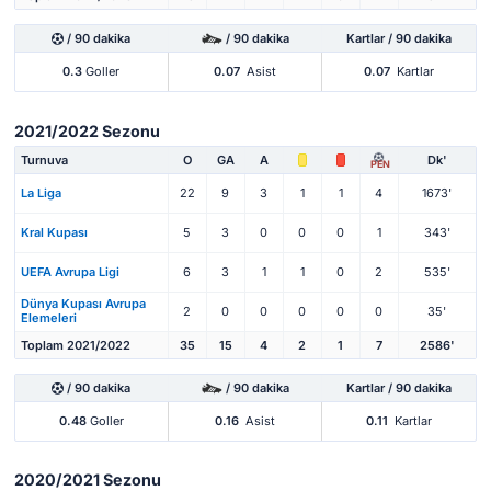
/ 90 dakika
/ 90 dakika
Kartlar / 90 dakika
0.3
Goller
0.07
Asist
0.07
Kartlar
2021/2022 Sezonu
Turnuva
O
GA
A
Dk'
PEN
La Liga
22
9
3
1
1
4
1673'
Kral Kupası
5
3
0
0
0
1
343'
UEFA Avrupa Ligi
6
3
1
1
0
2
535'
Dünya Kupası Avrupa
2
0
0
0
0
0
35'
Elemeleri
Toplam 2021/2022
35
15
4
2
1
7
2586'
/ 90 dakika
/ 90 dakika
Kartlar / 90 dakika
0.48
Goller
0.16
Asist
0.11
Kartlar
2020/2021 Sezonu