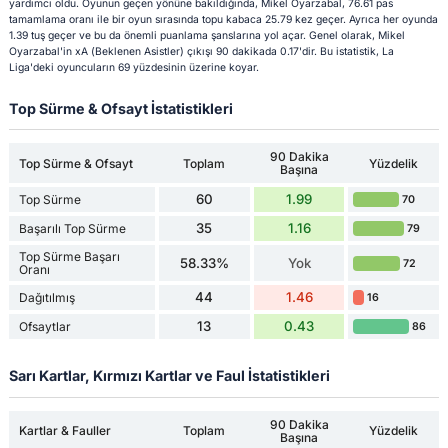
yardımcı oldu. Oyunun geçen yönüne bakıldığında, Mikel Oyarzabal, 76.61 pas
tamamlama oranı ile bir oyun sırasında topu kabaca 25.79 kez geçer. Ayrıca her oyunda
1.39 tuş geçer ve bu da önemli puanlama şanslarına yol açar. Genel olarak, Mikel
Oyarzabal'in xA (Beklenen Asistler) çıkışı 90 dakikada 0.17'dir. Bu istatistik, La
Liga'deki oyuncuların 69 yüzdesinin üzerine koyar.
Top Sürme & Ofsayt İstatistikleri
90 Dakika
Top Sürme & Ofsayt
Toplam
Yüzdelik
Başına
60
1.99
Top Sürme
70
35
1.16
Başarılı Top Sürme
79
Top Sürme Başarı
58.33%
Yok
72
Oranı
44
1.46
Dağıtılmış
16
13
0.43
Ofsaytlar
86
Sarı Kartlar, Kırmızı Kartlar ve Faul İstatistikleri
90 Dakika
Kartlar & Fauller
Toplam
Yüzdelik
Başına