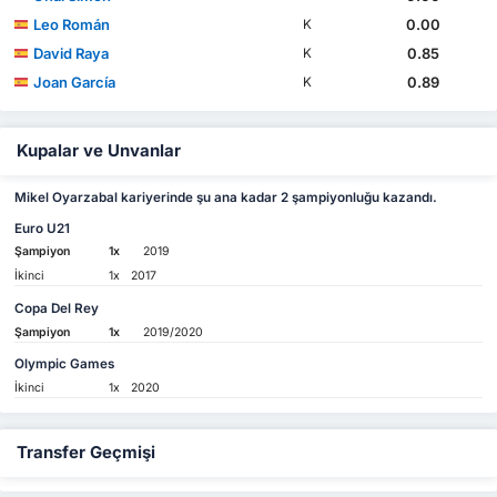
Leo Román
0.00
K
David Raya
0.85
K
Joan García
0.89
K
Kupalar ve Unvanlar
Mikel Oyarzabal kariyerinde şu ana kadar 2 şampiyonluğu kazandı.
Euro U21
Şampiyon
1x
2019
İkinci
1x
2017
Copa Del Rey
Şampiyon
1x
2019/2020
Olympic Games
İkinci
1x
2020
Transfer Geçmişi