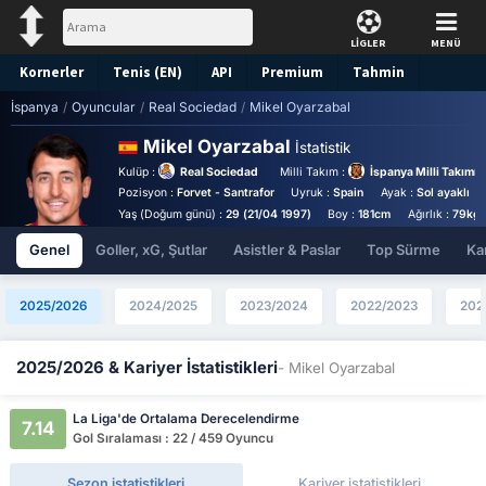
LİGLER
MENÜ
Kornerler
Tenis (EN)
API
Premium
Tahmin
İspanya
/
Oyuncular
/
Real Sociedad
/
Mikel Oyarzabal
Mikel Oyarzabal
İstatistik
Kulüp :
Real Sociedad
Milli Takım :
İspanya Milli Takımı
Pozisyon :
Forvet - Santrafor
Uyruk :
Spain
Ayak :
Sol ayaklı
Yaş (Doğum günü) :
29 (21/04 1997)
Boy :
181cm
Ağırlık :
79kg
Genel
Goller, xG, Şutlar
Asistler & Paslar
Top Sürme
Kar
2025/2026
2024/2025
2023/2024
2022/2023
202
2025/2026 & Kariyer İstatistikleri
- Mikel Oyarzabal
La Liga'de Ortalama Derecelendirme
7.14
Gol Sıralaması : 22 / 459 Oyuncu
Sezon istatistikleri
Kariyer istatistikleri