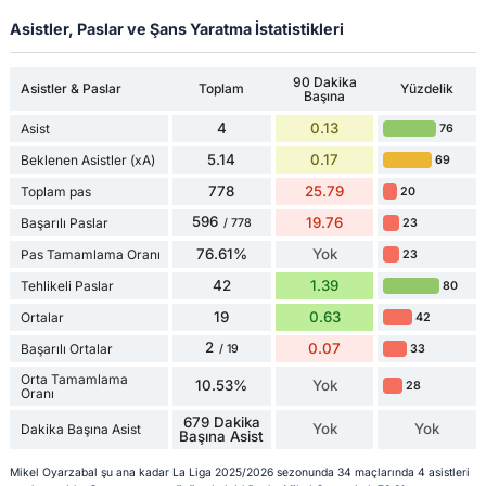
Asistler, Paslar ve Şans Yaratma İstatistikleri
90 Dakika
Asistler & Paslar
Toplam
Yüzdelik
Başına
4
0.13
Asist
76
5.14
0.17
Beklenen Asistler (xA)
69
778
25.79
Toplam pas
20
596
19.76
Başarılı Paslar
23
/ 778
76.61%
Yok
Pas Tamamlama Oranı
23
42
1.39
Tehlikeli Paslar
80
19
0.63
Ortalar
42
2
0.07
Başarılı Ortalar
33
/ 19
Orta Tamamlama
10.53%
Yok
28
Oranı
679 Dakika
Yok
Yok
Dakika Başına Asist
Başına Asist
Mikel Oyarzabal şu ana kadar La Liga 2025/2026 sezonunda 34 maçlarında 4 asistleri