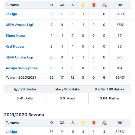
Turnuva
O
GA
A
Dk'
PEN
La Liga
33
11
8
1
0
6
2430'
UEFA Avrupa Ligi
7
0
1
1
0
0
558'
Süper Kupa
1
1
0
0
0
0
90'
Kral Kupası
2
1
1
0
0
0
86'
UEFA Uluslar Ligi
6
3
2
1
0
0
375'
Avrupa Şampiyonası
6
1
0
0
0
0
104'
Toplam 2020/2021
55
17
12
3
0
6
3643'
/ 90 dakika
/ 90 dakika
Kartlar / 90 dakika
0.41
Goller
0.3
Asist
0.04
Kartlar
2019/2020 Sezonu
Turnuva
O
GA
A
Dk'
PEN
La Liga
37
10
11
4
0
4
3063'