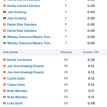
Gorka Carrera Zarranz
0.00
F
Job Ochieng
0.00
F
Job Ochieng
0.00
F
Daniel Díaz Gándara
0.00
F
Daniel Díaz Gándara
0.00
F
Wesley Gassova Ribeiro Teixeira
0.00
F
Wesley Gassova Ribeiro Teixeira
0.00
F
Orta Sahalar
Pozisyon
Asistler / 90'
Beñat Turrientes
0.20
OS
Jon Gorrotxategi Etxaniz
0.12
OS
Jon Gorrotxategi Etxaniz
0.12
OS
Carlos Soler
0.12
OS
Carlos Soler
0.12
OS
Brais Méndez
0.11
OS
Brais Méndez
0.11
OS
Luka Sučić
0.09
OS