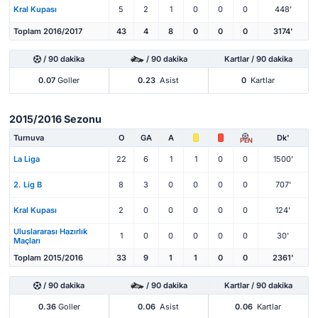
Kral Kupası
5
2
1
0
0
0
448'
Toplam 2016/2017
43
4
8
0
0
0
3174'
/ 90 dakika
/ 90 dakika
Kartlar / 90 dakika
0.07
Goller
0.23
Asist
0
Kartlar
2015/2016 Sezonu
Turnuva
O
GA
A
Dk'
PEN
La Liga
22
6
1
1
0
0
1500'
2. Lig B
8
3
0
0
0
0
707'
Kral Kupası
2
0
0
0
0
0
124'
Uluslararası Hazırlık
1
0
0
0
0
0
30'
Maçları
Toplam 2015/2016
33
9
1
1
0
0
2361'
/ 90 dakika
/ 90 dakika
Kartlar / 90 dakika
0.36
Goller
0.06
Asist
0.06
Kartlar