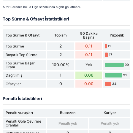
Aitor Paredes bu La Liga sezonunda hiçbir gol atmadı.
Top Sürme & Ofsayt İstatistikleri
90 Dakika
Top Sürme & Ofsayt
Toplam
Yüzdelik
Başına
2
0.11
Top Sürme
11
2
0.11
Başarılı Top Sürme
17
Top Sürme Başarı
100.00%
Yok
99
Oranı
1
0.06
Dağıtılmış
91
0
0.00
Ofsaytlar
34
Penaltı İstatistikleri
Penaltı vuruşları
Bu sezon
Kariyer
Penaltı Gole Çevirme
Penaltı yok
Penaltı yok
Oranları