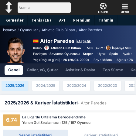
LİGLER
MENÜ
Kornerler
Tenis (EN)
API
Premium
Tahmin
İspanya
/
Oyuncular
/
Athletic Club Bilbao
/
Aitor Paredes
Aitor Paredes
İstatistik
Kulüp :
Athletic Club Bilbao
Milli Takım :
İspanya Milli T
Pozisyon :
Savunma Oyuncusu - Stoper
Uyruk :
Spain
Ayak :
Sa
Yaş (Doğum günü) :
26 (29/04 2000)
Boy :
185cm
Ağırlık :
76k
Genel
Goller, xG, Şutlar
Asistler & Paslar
Top Sürme
Kar
2025/2026
2024/2025
2023/2024
2022/2023
202
2025/2026 & Kariyer İstatistikleri
- Aitor Paredes
La Liga'de Ortalama Derecelendirme
6.74
Yenen Gol Sıralaması : 125 / 197 Oyuncu
Sezon istatistikleri
Kariyer istatistikleri