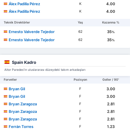
Álex Padilla Pérez
4.00
K
Álex Padilla Pérez
4.00
K
Teknik Direktörler
Yaş
Kazanma %
Ernesto Valverde Tejedor
35
62
%
Ernesto Valverde Tejedor
35
62
%
Spain Kadro
Aitor Paredes'in uluslararası düzeydeki takım arkadaşları
Forvetler
Pozisyon
Goller / 90'
Bryan Gil
3.00
F
Bryan Gil
3.00
F
Bryan Zaragoza
2.81
F
Bryan Zaragoza
2.81
F
Bryan Zaragoza
2.81
F
Ferrán Torres
1.23
F