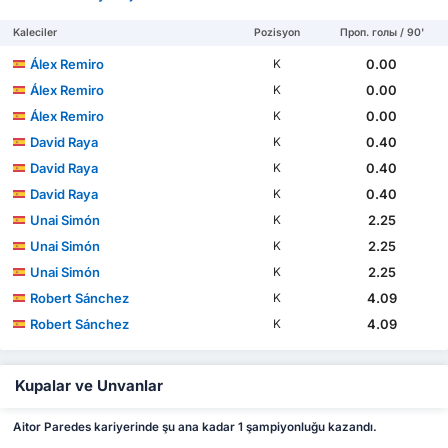
Kaleciler
Pozisyon
Проп. голы / 90'
Álex Remiro
0.00
K
Álex Remiro
0.00
K
Álex Remiro
0.00
K
David Raya
0.40
K
David Raya
0.40
K
David Raya
0.40
K
Unai Simón
2.25
K
Unai Simón
2.25
K
Unai Simón
2.25
K
Robert Sánchez
4.09
K
Robert Sánchez
4.09
K
Kupalar ve Unvanlar
Aitor Paredes kariyerinde şu ana kadar 1 şampiyonluğu kazandı.