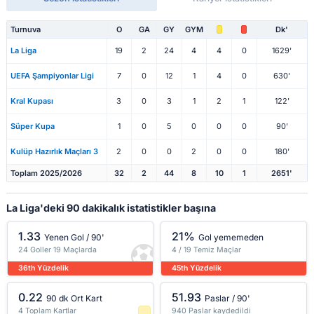
Turnuva
O
GA
GY
GYM
Dk'
La Liga
19
2
24
4
4
0
1629'
UEFA Şampiyonlar Ligi
7
0
12
1
4
0
630'
Kral Kupası
3
0
3
1
2
1
122'
Süper Kupa
1
0
5
0
0
0
90'
Kulüp Hazırlık Maçları 3
2
0
0
2
0
0
180'
Toplam 2025/2026
32
2
44
8
10
1
2651'
La Liga'deki 90 dakikalık istatistikler başına
1.33
21%
Yenen Gol / 90'
Gol yememeden
24 Goller 19 Maçlarda
4 / 19 Temiz Maçlar
36th Yüzdelik
45th Yüzdelik
0.22
51.93
90 dk Ort Kart
Paslar / 90'
4 Toplam Kartlar
940 Paslar kaydedildi