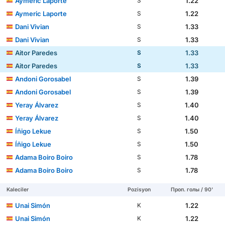
Aymeric Laporte
1.22
S
Aymeric Laporte
1.22
S
Dani Vivian
1.33
S
Dani Vivian
1.33
S
Aitor Paredes
1.33
S
Aitor Paredes
1.33
S
Andoni Gorosabel
1.39
S
Andoni Gorosabel
1.39
S
Yeray Álvarez
1.40
S
Yeray Álvarez
1.40
S
Íñigo Lekue
1.50
S
Íñigo Lekue
1.50
S
Adama Boiro Boiro
1.78
S
Adama Boiro Boiro
1.78
S
Kaleciler
Pozisyon
Проп. голы / 90'
Unai Simón
1.22
K
Unai Simón
1.22
K