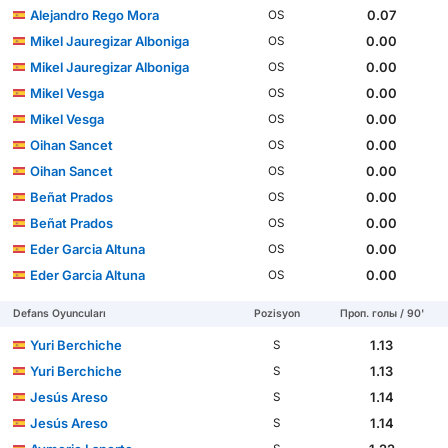
Alejandro Rego Mora
0.07
OS
Mikel Jauregizar Alboniga
0.00
OS
Mikel Jauregizar Alboniga
0.00
OS
Mikel Vesga
0.00
OS
Mikel Vesga
0.00
OS
Oihan Sancet
0.00
OS
Oihan Sancet
0.00
OS
Beñat Prados
0.00
OS
Beñat Prados
0.00
OS
Eder Garcia Altuna
0.00
OS
Eder Garcia Altuna
0.00
OS
Defans Oyuncuları
Pozisyon
Проп. голы / 90'
Yuri Berchiche
1.13
S
Yuri Berchiche
1.13
S
Jesús Areso
1.14
S
Jesús Areso
1.14
S