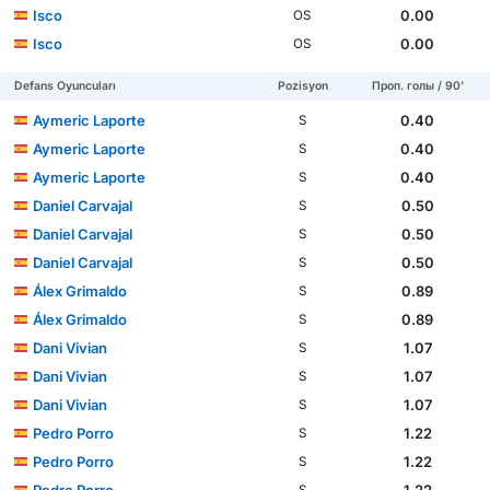
Isco
0.00
OS
Isco
0.00
OS
Defans Oyuncuları
Pozisyon
Проп. голы / 90'
Aymeric Laporte
0.40
S
Aymeric Laporte
0.40
S
Aymeric Laporte
0.40
S
Daniel Carvajal
0.50
S
Daniel Carvajal
0.50
S
Daniel Carvajal
0.50
S
Álex Grimaldo
0.89
S
Álex Grimaldo
0.89
S
Dani Vivian
1.07
S
Dani Vivian
1.07
S
Dani Vivian
1.07
S
Pedro Porro
1.22
S
Pedro Porro
1.22
S
Pedro Porro
1.22
S