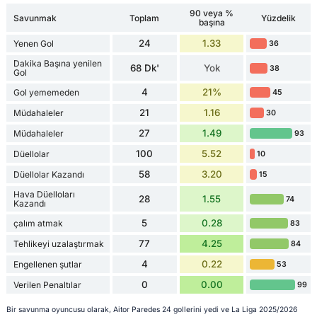
90 veya %
Savunmak
Toplam
Yüzdelik
başına
24
1.33
Yenen Gol
36
Dakika Başına yenilen
68 Dk'
Yok
38
Gol
4
21%
Gol yememeden
45
21
1.16
Müdahaleler
30
27
1.49
Müdahaleler
93
100
5.52
Düellolar
10
58
3.20
Düellolar Kazandı
15
Hava Düelloları
28
1.55
74
Kazandı
5
0.28
çalım atmak
83
77
4.25
Tehlikeyi uzalaştırmak
84
4
0.22
Engellenen şutlar
53
0
0.00
Verilen Penaltılar
99
Bir savunma oyuncusu olarak, Aitor Paredes 24 gollerini yedi ve La Liga 2025/2026