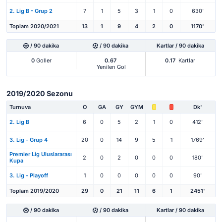
2. Lig B - Grup 2
7
1
5
3
1
0
630'
Toplam 2020/2021
13
1
9
4
2
0
1170'
/ 90 dakika
/ 90 dakika
Kartlar / 90 dakika
0
Goller
0.67
0.17
Kartlar
Yenilen Gol
2019/2020 Sezonu
Turnuva
O
GA
GY
GYM
Dk'
2. Lig B
6
0
5
2
1
0
412'
3. Lig - Grup 4
20
0
14
9
5
1
1769'
Premier Lig Uluslararası
2
0
2
0
0
0
180'
Kupa
3. Lig - Playoff
1
0
0
0
0
0
90'
Toplam 2019/2020
29
0
21
11
6
1
2451'
/ 90 dakika
/ 90 dakika
Kartlar / 90 dakika