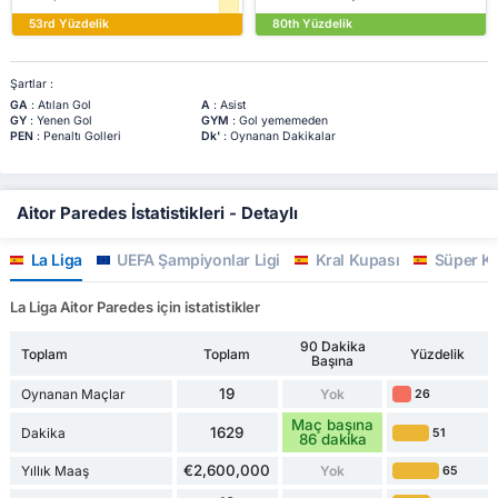
53rd Yüzdelik
80th Yüzdelik
Şartlar :
GA
: Atılan Gol
A
: Asist
GY
: Yenen Gol
GYM
: Gol yememeden
PEN
: Penaltı Golleri
Dk'
: Oynanan Dakikalar
Aitor Paredes İstatistikleri - Detaylı
La Liga
UEFA Şampiyonlar Ligi
Kral Kupası
Süper K
La Liga Aitor Paredes için istatistikler
90 Dakika
Toplam
Toplam
Yüzdelik
Başına
19
Oynanan Maçlar
Yok
26
Maç başına
1629
Dakika
51
86 dakika
€2,600,000
Yıllık Maaş
Yok
65