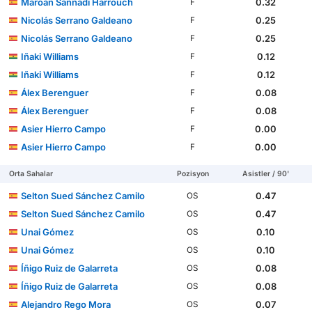
Maroan Sannadi Harrouch
0.32
F
Nicolás Serrano Galdeano
0.25
F
Nicolás Serrano Galdeano
0.25
F
Iñaki Williams
0.12
F
Iñaki Williams
0.12
F
Álex Berenguer
0.08
F
Álex Berenguer
0.08
F
Asier Hierro Campo
0.00
F
Asier Hierro Campo
0.00
F
Orta Sahalar
Pozisyon
Asistler / 90'
Selton Sued Sánchez Camilo
0.47
OS
Selton Sued Sánchez Camilo
0.47
OS
Unai Gómez
0.10
OS
Unai Gómez
0.10
OS
Íñigo Ruiz de Galarreta
0.08
OS
Íñigo Ruiz de Galarreta
0.08
OS
Alejandro Rego Mora
0.07
OS