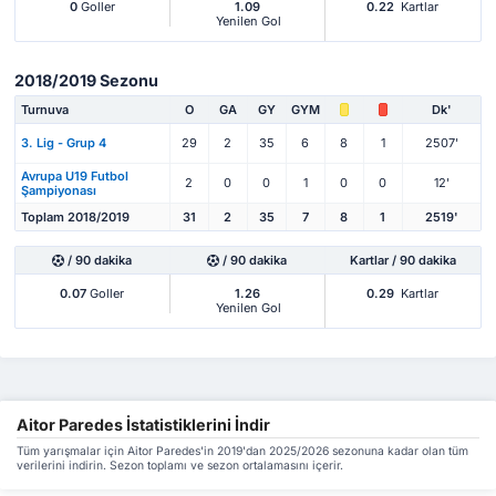
0
Goller
1.09
0.22
Kartlar
Yenilen Gol
2018/2019 Sezonu
Turnuva
O
GA
GY
GYM
Dk'
3. Lig - Grup 4
29
2
35
6
8
1
2507'
Avrupa U19 Futbol
2
0
0
1
0
0
12'
Şampiyonası
Toplam 2018/2019
31
2
35
7
8
1
2519'
/ 90 dakika
/ 90 dakika
Kartlar / 90 dakika
0.07
Goller
1.26
0.29
Kartlar
Yenilen Gol
Aitor Paredes İstatistiklerini İndir
Tüm yarışmalar için Aitor Paredes'in 2019'dan 2025/2026 sezonuna kadar olan tüm
verilerini indirin. Sezon toplamı ve sezon ortalamasını içerir.