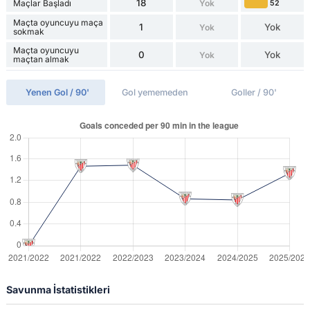
18
Maçlar Başladı
Yok
52
Maçta oyuncuyu maça
1
Yok
Yok
sokmak
Maçta oyuncuyu
0
Yok
Yok
maçtan almak
Yenen Gol / 90'
Gol yememeden
Goller / 90'
Savunma İstatistikleri