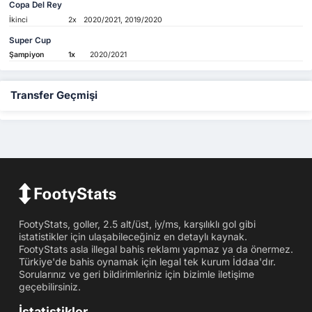
Copa Del Rey
İkinci
2x
2020/2021, 2019/2020
Super Cup
Şampiyon
1x
2020/2021
Transfer Geçmişi
FootyStats, goller, 2.5 alt/üst, iy/ms, karşılıklı gol gibi
istatistikler için ulaşabileceğiniz en detaylı kaynak.
FootyStats asla illegal bahis reklamı yapmaz ya da önermez.
Türkiye'de bahis oynamak için legal tek kurum İddaa'dır.
Sorularınız ve geri bildirimleriniz için bizimle iletişime
geçebilirsiniz.
İstatistikler