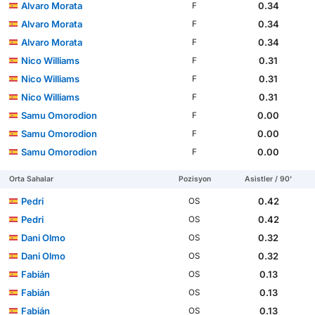
Alvaro Morata
0.34
F
Alvaro Morata
0.34
F
Alvaro Morata
0.34
F
Nico Williams
0.31
F
Nico Williams
0.31
F
Nico Williams
0.31
F
Samu Omorodion
0.00
F
Samu Omorodion
0.00
F
Samu Omorodion
0.00
F
Orta Sahalar
Pozisyon
Asistler / 90'
Pedri
0.42
OS
Pedri
0.42
OS
Dani Olmo
0.32
OS
Dani Olmo
0.32
OS
Fabián
0.13
OS
Fabián
0.13
OS
Fabián
0.13
OS