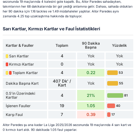
sezonunda 19 maçlarında 4 kalesini gole kapattı. Bu, Aitor Paredes sahadayken,
takımlarının her 68 dakikalarında bir gol yediği anlamına gelir. Dahası, sahada oldukları
her 90 dakika için 1.16 tackles ve 1.49 müdahaleler yaptılar. Aitor Paredes aynı
zamanda 4.25 top uzaklaştırma hakkında da topluyor.
Sarı Kartlar, Kırmızı Kartlar ve Faul İstatistikleri
90 Dakika
Kartlar & Fauller
Toplam
Yüzdelik
Başına
4
Yok
Yok
Sarı Kartlar
0
Yok
Yok
Kırmızı Kartlar
4
0.22
Toplam Kartlar
53
407 Dk' /
Yok
Dakika Başına Kart
55
Kart
0.5'in Üzerindeki
4
21%
81
Kartlar
19
1.05
İşlenen Fauller
40
7
0.39
Karşı Faul
17
Aitor Paredes şu ana kadar La Liga 2025/2026 sezonunda 19 maçlarında 4 sarı kart ve
0 kırmızı kart aldı. 90 dakikada 1.05 faul yaparlar.