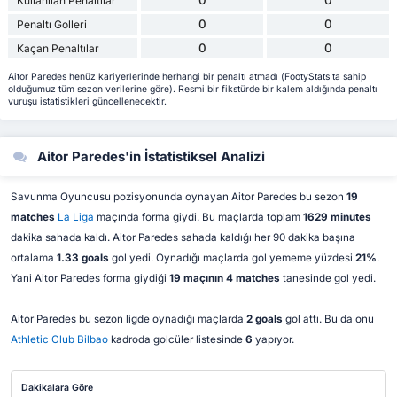
0
0
Kullanılan Penaltılar
0
0
Penaltı Golleri
0
0
Kaçan Penaltılar
Aitor Paredes henüz kariyerlerinde herhangi bir penaltı atmadı (FootyStats'ta sahip
olduğumuz tüm sezon verilerine göre). Resmi bir fikstürde bir kalem aldığında penaltı
vuruşu istatistikleri güncellenecektir.
Aitor Paredes'in İstatistiksel Analizi
Savunma Oyuncusu pozisyonunda oynayan Aitor Paredes bu sezon
19
matches
La Liga
maçında forma giydi. Bu maçlarda toplam
1629 minutes
dakika sahada kaldı. Aitor Paredes sahada kaldığı her 90 dakika başına
ortalama
1.33 goals
gol yedi. Oynadığı maçlarda gol yememe yüzdesi
21%
.
Yani Aitor Paredes forma giydiği
19 maçının 4 matches
tanesinde gol yedi.
Aitor Paredes bu sezon ligde oynadığı maçlarda
2 goals
gol attı. Bu da onu
Athletic Club Bilbao
kadroda golcüler listesinde
6
yapıyor.
Dakikalara Göre