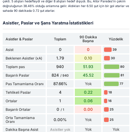
çekti. 5 atışları hedefteydi ve diğer 8 atışları hedef dışıydı. Bu, Aitor Paredes'in çekim
doğruluğunun 38.46% olduğu anlamına gelir. Aldıkları her 6.50 şut için bir gol atarlar ve
sahada 90 dakikada 0.72 şut atarlar.
Asistler, Paslar ve Şans Yaratma İstatistikleri
90 Dakika
Asistler & Paslar
Toplam
Yüzdelik
Başına
0
0
Asist
39
1.79
0.10
Beklenen Asistler (xA)
30
940
51.93
Toplam pas
80
824
45.52
Başarılı Paslar
81
/ 940
87.66%
Yok
Pas Tamamlama Oranı
77
4
0.22
Tehlikeli Paslar
18
1
0.06
Ortalar
16
0
0.00
Başarılı Ortalar
25
/ 1
Orta Tamamlama
0.00%
Yok
25
Oranı
Yok
Yok
Dakika Başına Asist
Asistler yok