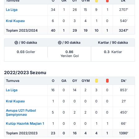
Turnuva
O
GA
GY
GYM
Dk'
La Liga
34
1
26
15
9
1
2707'
Kral Kupası
6
0
3
4
1
0
540'
Toplam 2023/2024
40
1
29
19
10
1
3247'
/ 90 dakika
/ 90 dakika
Kartlar / 90 dakika
0.03
Goller
0.86
0.3
Kartlar
Yenilen Gol
2022/2023 Sezonu
Turnuva
O
GA
GY
GYM
Dk'
La Liga
16
0
14
2
3
0
853'
Kral Kupası
1
0
0
0
0
0
21'
Avrupa U21 Futbol
5
0
2
2
0
0
450'
Şampiyonası
Kulüp Hazırlık Maçları 1
1
0
0
0
1
1
66'
Toplam 2022/2023
23
0
16
4
4
1
1390'