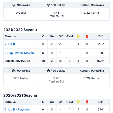
/ 90 dakika
/ 90 dakika
Kartlar / 90 dakika
0
Goller
1.48
0.32
Kartlar
Yenilen Gol
2021/2022 Sezonu
Turnuva
O
GA
GY
GYM
Dk'
2. Lig B
14
2
20
3
4
0
1237'
Kulüp Hazırlık Maçları 3
6
0
1
5
0
0
360'
Toplam 2021/2022
20
2
21
8
4
0
1597'
/ 90 dakika
/ 90 dakika
Kartlar / 90 dakika
0.15
Goller
1.46
0.29
Kartlar
Yenilen Gol
2020/2021 Sezonu
Turnuva
O
GA
GY
GYM
Dk'
2. Lig B - Play-offs
6
0
4
1
1
0
540'