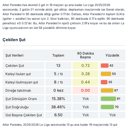
Aitor Paredes has skored 2 gol in 19 maçları şu ana kadar La Liga 2025/2026
sezonunda. 2 golün 0'i evinde atıldı, gol attılar. deplasman maçlarında ise Genel olarak,
Aitor Paredes'in 90 dakikada attığı goller 0.11'dır. Dahası, Aitor Paredes'in toplam G/A'sı
(goller + asistler) bu sezon için 2. Skor katkıları, 90 dakikada 0.11'a eşittir. 90 dakikada
penaltısız xG 0.12'dır. Bu, Aitor Paredes'in npxG çıktısını 2.19'a koyar ve bu da onları La
Liga oyuncularının en üst 58 yüzdelik dilimine koyar.
Çekilen Şut
90 Dakika
Şut Verileri
Toplam
Yüzdelik
Başına
13
0.72
Çekilen Şut
42
5
0.28
Kaleyi bulan şut
55
/ 13
8
0.44
Kaleyi bulmayan şut
35
/ 13
0 kez
0.00
Direğe takılmak
67
15.38%
Yok
Şut Dönüşüm Oranı
81
38.46%
Yok
Şut Doğruluğu
70
6.50
Yok
Yok
Gol Başına Çekilen Şut
Aitor Paredes, 2025/2026 La Liga sezonunda 13 şu ana kadar 19 maçlarında 13 şut