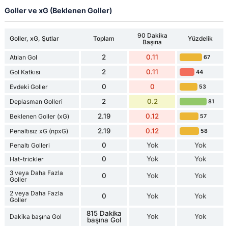
Goller ve xG (Beklenen Goller)
90 Dakika
Goller, xG, Şutlar
Toplam
Yüzdelik
Başına
2
0.11
Atılan Gol
67
2
0.11
Gol Katkısı
44
0
0
Evdeki Goller
53
2
0.2
Deplasman Golleri
81
2.19
0.12
Beklenen Goller (xG)
57
2.19
0.12
Penaltısız xG (npxG)
58
0
Yok
Yok
Penaltı Golleri
0
Yok
Yok
Hat-trickler
3 veya Daha Fazla
0
Yok
Yok
Goller
2 veya Daha Fazla
0
Yok
Yok
Goller
815 Dakika
Yok
Yok
Dakika başına Gol
başına Gol