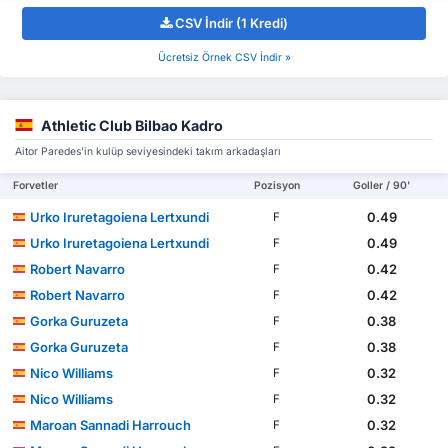
CSV İndir (1 Kredi)
Ücretsiz Örnek CSV İndir »
Athletic Club Bilbao Kadro
Aitor Paredes'in kulüp seviyesindeki takım arkadaşları
Forvetler
Pozisyon
Goller / 90'
Urko Iruretagoiena Lertxundi
0.49
F
Urko Iruretagoiena Lertxundi
0.49
F
Robert Navarro
0.42
F
Robert Navarro
0.42
F
Gorka Guruzeta
0.38
F
Gorka Guruzeta
0.38
F
Nico Williams
0.32
F
Nico Williams
0.32
F
Maroan Sannadi Harrouch
0.32
F