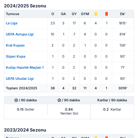
2024/2025 Sezonu
Turnuva
O
GA
GY
GYM
Dk'
La Liga
23
3
17
6
4
1
1815'
UEFA Avrupa Ligi
10
1
7
4
0
0
814'
Kral Kupası
2
0
2
1
0
0
136'
Süper Kupa
1
0
2
0
0
0
90'
Kulüp Hazırlık Maçları 1
1
0
2
0
0
0
71'
UEFA Uluslar Ligi
1
0
2
0
0
0
90'
Toplam 2024/2025
38
4
32
11
4
1
3016'
/ 90 dakika
/ 90 dakika
Kartlar / 90 dakika
0.15
Goller
0.84
0.2
Kartlar
Yenilen Gol
2023/2024 Sezonu