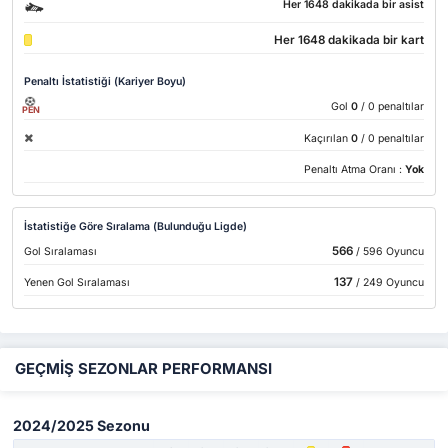
Her 1648 dakikada bir asist
Her 1648 dakikada bir kart
Penaltı İstatistiği (Kariyer Boyu)
Gol
0
/ 0 penaltılar
PEN
Kaçırılan
0
/ 0 penaltılar
Penaltı Atma Oranı :
Yok
İstatistiğe Göre Sıralama (Bulunduğu Ligde)
566
Gol Sıralaması
/ 596 Oyuncu
137
Yenen Gol Sıralaması
/ 249 Oyuncu
GEÇMİŞ SEZONLAR PERFORMANSI
2024/2025 Sezonu