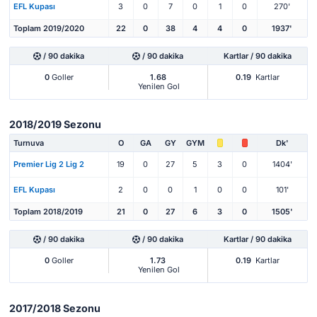
EFL Kupası
3
0
7
0
1
0
270'
Toplam 2019/2020
22
0
38
4
4
0
1937'
/ 90 dakika
/ 90 dakika
Kartlar / 90 dakika
0
Goller
1.68
0.19
Kartlar
Yenilen Gol
2018/2019 Sezonu
Turnuva
O
GA
GY
GYM
Dk'
Premier Lig 2 Lig 2
19
0
27
5
3
0
1404'
EFL Kupası
2
0
0
1
0
0
101'
Toplam 2018/2019
21
0
27
6
3
0
1505'
/ 90 dakika
/ 90 dakika
Kartlar / 90 dakika
0
Goller
1.73
0.19
Kartlar
Yenilen Gol
2017/2018 Sezonu