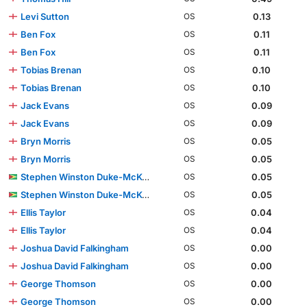
Levi Sutton
0.13
OS
Ben Fox
0.11
OS
Ben Fox
0.11
OS
Tobias Brenan
0.10
OS
Tobias Brenan
0.10
OS
Jack Evans
0.09
OS
Jack Evans
0.09
OS
Bryn Morris
0.05
OS
Bryn Morris
0.05
OS
Stephen Winston Duke-McKenna
0.05
OS
Stephen Winston Duke-McKenna
0.05
OS
Ellis Taylor
0.04
OS
Ellis Taylor
0.04
OS
Joshua David Falkingham
0.00
OS
Joshua David Falkingham
0.00
OS
George Thomson
0.00
OS
George Thomson
0.00
OS