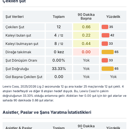
Çekilen Şut
90 Dakika
Şut Verileri
Toplam
Yüzdelik
Başına
12
0.66
Çekilen Şut
35
4
0.22
Kaleyi bulan şut
42
/ 12
8
0.44
Kaleyi bulmayan şut
33
/ 12
0 kez
0.00
Direğe takılmak
65
0.00%
Yok
Şut Dönüşüm Oranı
33
33.33%
Yok
Şut Doğruluğu
65
0.00
Yok
Yok
Gol Başına Çekilen Şut
Lewis Cass, 2025/2026 Lig 2 sezonunda 12 şu ana kadar 25 maçlarında 12 şut çekti. 4
atışları hedefteydi ve diğer 8 atışları hedef dışıydı. Bu, Lewis Cass'in çekim
doğruluğunun 33.33% olduğu anlamına gelir. Aldıkları her 0.00 şut için bir gol atarlar ve
sahada 90 dakikada 0.66 şut atarlar.
Asistler, Paslar ve Şans Yaratma İstatistikleri
90 Dakika
Asistler & Paslar
Toplam
Yüzdelik