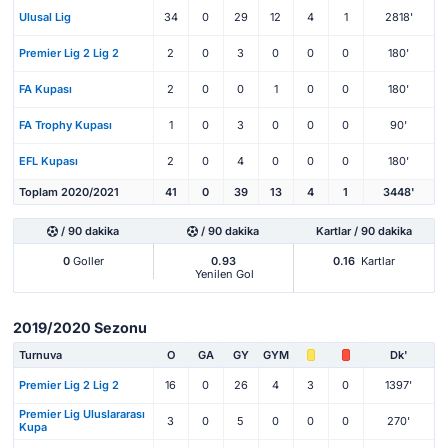
Ulusal Lig
34
0
29
12
4
1
2818'
Premier Lig 2 Lig 2
2
0
3
0
0
0
180'
FA Kupası
2
0
0
1
0
0
180'
FA Trophy Kupası
1
0
3
0
0
0
90'
EFL Kupası
2
0
4
0
0
0
180'
Toplam 2020/2021
41
0
39
13
4
1
3448'
/ 90 dakika
/ 90 dakika
Kartlar / 90 dakika
0
Goller
0.93
0.16
Kartlar
Yenilen Gol
2019/2020 Sezonu
Turnuva
O
GA
GY
GYM
Dk'
Premier Lig 2 Lig 2
16
0
26
4
3
0
1397'
Premier Lig Uluslararası
3
0
5
0
0
0
270'
Kupa