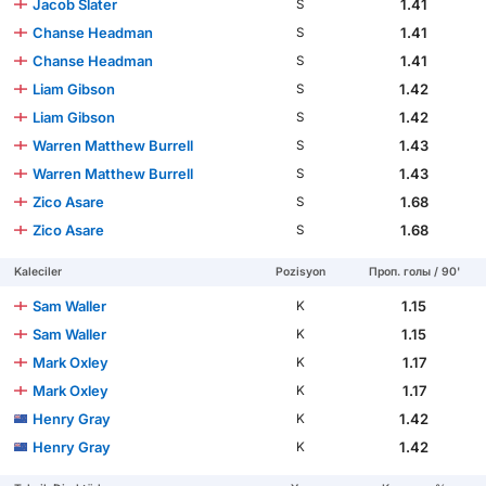
Jacob Slater
1.41
S
Chanse Headman
1.41
S
Chanse Headman
1.41
S
Liam Gibson
1.42
S
Liam Gibson
1.42
S
Warren Matthew Burrell
1.43
S
Warren Matthew Burrell
1.43
S
Zico Asare
1.68
S
Zico Asare
1.68
S
Kaleciler
Pozisyon
Проп. голы / 90'
Sam Waller
1.15
K
Sam Waller
1.15
K
Mark Oxley
1.17
K
Mark Oxley
1.17
K
Henry Gray
1.42
K
Henry Gray
1.42
K