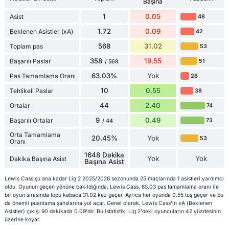
Başına
1
0.05
Asist
48
1.72
0.09
Beklenen Asistler (xA)
42
568
31.02
Toplam pas
53
358
19.55
Başarılı Paslar
51
/ 568
63.03%
Yok
Pas Tamamlama Oranı
26
10
0.55
Tehlikeli Paslar
38
44
2.40
Ortalar
74
9
0.49
Başarılı Ortalar
73
/ 44
Orta Tamamlama
20.45%
Yok
53
Oranı
1648 Dakika
Yok
Yok
Dakika Başına Asist
Başına Asist
Lewis Cass şu ana kadar Lig 2 2025/2026 sezonunda 25 maçlarında 1 asistleri yardımcı
oldu. Oyunun geçen yönüne bakıldığında, Lewis Cass, 63.03 pas tamamlama oranı ile
bir oyun sırasında topu kabaca 31.02 kez geçer. Ayrıca her oyunda 0.55 tuş geçer ve bu
da önemli puanlama şanslarına yol açar. Genel olarak, Lewis Cass'in xA (Beklenen
Asistler) çıkışı 90 dakikada 0.09'dir. Bu istatistik, Lig 2'deki oyuncuların 42 yüzdesinin
üzerine koyar.