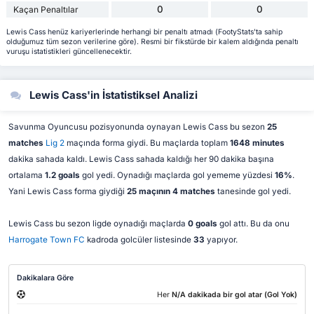
0
0
Kaçan Penaltılar
Lewis Cass henüz kariyerlerinde herhangi bir penaltı atmadı (FootyStats'ta sahip
olduğumuz tüm sezon verilerine göre). Resmi bir fikstürde bir kalem aldığında penaltı
vuruşu istatistikleri güncellenecektir.
Lewis Cass'in İstatistiksel Analizi
Savunma Oyuncusu pozisyonunda oynayan Lewis Cass bu sezon
25
matches
Lig 2
maçında forma giydi. Bu maçlarda toplam
1648 minutes
dakika sahada kaldı. Lewis Cass sahada kaldığı her 90 dakika başına
ortalama
1.2 goals
gol yedi. Oynadığı maçlarda gol yememe yüzdesi
16%
.
Yani Lewis Cass forma giydiği
25 maçının 4 matches
tanesinde gol yedi.
Lewis Cass bu sezon ligde oynadığı maçlarda
0 goals
gol attı. Bu da onu
Harrogate Town FC
kadroda golcüler listesinde
33
yapıyor.
Dakikalara Göre
Her
N/A dakikada bir gol atar (Gol Yok)