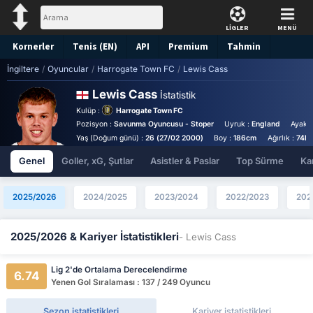
LİGLER
MENÜ
Kornerler
Tenis (EN)
API
Premium
Tahmin
İngiltere
/
Oyuncular
/
Harrogate Town FC
/
Lewis Cass
Lewis Cass
İstatistik
Kulüp :
Harrogate Town FC
Pozisyon :
Savunma Oyuncusu - Stoper
Uyruk :
England
Ayak 
Yaş (Doğum günü) :
26 (27/02 2000)
Boy :
186cm
Ağırlık :
74k
Genel
Goller, xG, Şutlar
Asistler & Paslar
Top Sürme
Kar
2025/2026
2024/2025
2023/2024
2022/2023
202
2025/2026 & Kariyer İstatistikleri
- Lewis Cass
Lig 2'de Ortalama Derecelendirme
6.74
Yenen Gol Sıralaması : 137 / 249 Oyuncu
Sezon istatistikleri
Kariyer istatistikleri