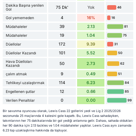
Dakika Başına yenilen
75 Dk'
Yok
46
Gol
4
16%
Gol yememeden
16
39
2.13
Müdahaleler
81
19
1.04
Müdahaleler
75
172
9.39
Düellolar
31
101
5.52
Düellolar Kazandı
50
Hava Düelloları
50
2.73
62
Kazandı
9
0.49
çalım atmak
51
114
6.23
Tehlikeyi uzalaştırmak
84
12
0.66
Engellenen şutlar
85
0
0.00
Verilen Penaltılar
99
Bir savunma oyuncusu olarak, Lewis Cass 22 gollerini yedi ve Lig 2 2025/2026
sezonunda 25 maçlarında 4 kalesini gole kapattı. Bu, Lewis Cass sahadayken,
takımlarının her 75 dakikalarında bir gol yediği anlamına gelir. Dahası, sahada oldukları
her 90 dakika için 2.13 tackles ve 1.04 müdahaleler yaptılar. Lewis Cass aynı zamanda
6.23 top uzaklaştırma hakkında da topluyor.