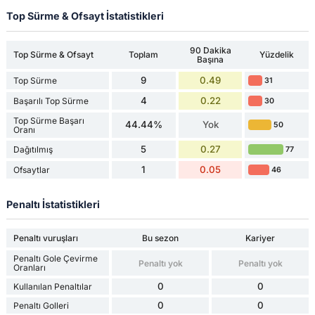
Top Sürme & Ofsayt İstatistikleri
90 Dakika
Top Sürme & Ofsayt
Toplam
Yüzdelik
Başına
9
0.49
Top Sürme
31
4
0.22
Başarılı Top Sürme
30
Top Sürme Başarı
44.44%
Yok
50
Oranı
5
0.27
Dağıtılmış
77
1
0.05
Ofsaytlar
46
Penaltı İstatistikleri
Penaltı vuruşları
Bu sezon
Kariyer
Penaltı Gole Çevirme
Penaltı yok
Penaltı yok
Oranları
0
0
Kullanılan Penaltılar
0
0
Penaltı Golleri