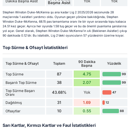
Yok
Yok
Dakika Başına Asist
Başına Asist
Stephen Winston Duke-McKenna şu ana kadar Lig 2 2025/2026 sezonunda 28
maçlarında 1 asistleri yardımcı oldu. Oyunun geçen yönüne bakıldığında, Stephen
Winston Duke-McKenna, 68.15 pas tamamlama oranı ile bir oyun sırasında topu kabaca
24.51 kez geçer. Ayrıca her oyunda 1.58 tuş geçer ve bu da önemli puanlama şanslarına
yol açar. Genel olarak, Stephen Winston Duke-McKenna'in xA (Beklenen Asistler) çıkışı
90 dakikada 0.12'dir. Bu istatistik, Lig 2'deki oyuncuların 57 yüzdesinin üzerine koyar.
Top Sürme & Ofsayt İstatistikleri
90 Dakika
Top Sürme & Ofsayt
Toplam
Yüzdelik
Başına
87
4.75
Top Sürme
99
38
2.07
Başarılı Top Sürme
99
Top Sürme Başarı
43.68%
Yok
47
Oranı
31
1.69
Dağıtılmış
12
10
0.55
Ofsaytlar
88
Sarı Kartlar, Kırmızı Kartlar ve Faul İstatistikleri