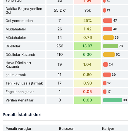
30
1.64
Yenen Gol
12
Dakika Başına yenilen
55 Dk'
Yok
13
Gol
7
25%
Gol yememeden
47
26
1.42
Müdahaleler
48
14
0.76
Müdahaleler
56
256
13.97
Düellolar
78
110
6.00
Düellolar Kazandı
62
Hava Düelloları
19
1.04
24
Kazandı
11
0.60
çalım atmak
39
17
0.93
Tehlikeyi uzalaştırmak
17
1
0.05
Engellenen şutlar
17
0
0.00
Verilen Penaltılar
99
Penaltı İstatistikleri
Penaltı vuruşları
Bu sezon
Kariyer