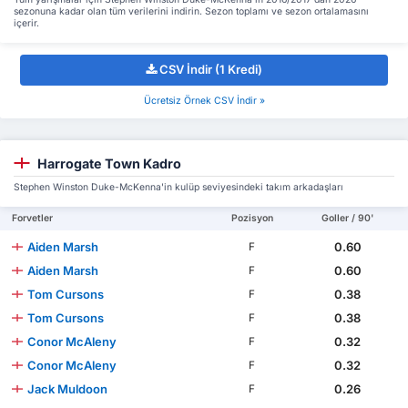
sezonuna kadar olan tüm verilerini indirin. Sezon toplamı ve sezon ortalamasını
içerir.
CSV İndir (1 Kredi)
Ücretsiz Örnek CSV İndir »
Harrogate Town Kadro
Stephen Winston Duke-McKenna'in kulüp seviyesindeki takım arkadaşları
Forvetler
Pozisyon
Goller / 90'
Aiden Marsh
0.60
F
Aiden Marsh
0.60
F
Tom Cursons
0.38
F
Tom Cursons
0.38
F
Conor McAleny
0.32
F
Conor McAleny
0.32
F
Jack Muldoon
0.26
F