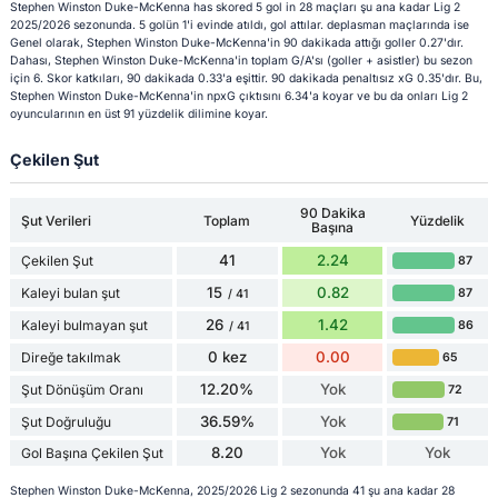
Stephen Winston Duke-McKenna has skored 5 gol in 28 maçları şu ana kadar Lig 2
2025/2026 sezonunda. 5 golün 1'i evinde atıldı, gol attılar. deplasman maçlarında ise
Genel olarak, Stephen Winston Duke-McKenna'in 90 dakikada attığı goller 0.27'dır.
Dahası, Stephen Winston Duke-McKenna'in toplam G/A'sı (goller + asistler) bu sezon
için 6. Skor katkıları, 90 dakikada 0.33'a eşittir. 90 dakikada penaltısız xG 0.35'dır. Bu,
Stephen Winston Duke-McKenna'in npxG çıktısını 6.34'a koyar ve bu da onları Lig 2
oyuncularının en üst 91 yüzdelik dilimine koyar.
Çekilen Şut
90 Dakika
Şut Verileri
Toplam
Yüzdelik
Başına
41
2.24
Çekilen Şut
87
15
0.82
Kaleyi bulan şut
87
/ 41
26
1.42
Kaleyi bulmayan şut
86
/ 41
0 kez
0.00
Direğe takılmak
65
12.20%
Yok
Şut Dönüşüm Oranı
72
36.59%
Yok
Şut Doğruluğu
71
8.20
Yok
Yok
Gol Başına Çekilen Şut
Stephen Winston Duke-McKenna, 2025/2026 Lig 2 sezonunda 41 şu ana kadar 28