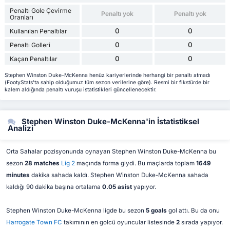
Penaltı Gole Çevirme
Penaltı yok
Penaltı yok
Oranları
0
0
Kullanılan Penaltılar
0
0
Penaltı Golleri
0
0
Kaçan Penaltılar
Stephen Winston Duke-McKenna henüz kariyerlerinde herhangi bir penaltı atmadı
(FootyStats'ta sahip olduğumuz tüm sezon verilerine göre). Resmi bir fikstürde bir
kalem aldığında penaltı vuruşu istatistikleri güncellenecektir.
Stephen Winston Duke-McKenna'in İstatistiksel
Analizi
Orta Sahalar pozisyonunda oynayan Stephen Winston Duke-McKenna bu
sezon
28 matches
Lig 2
maçında forma giydi. Bu maçlarda toplam
1649
minutes
dakika sahada kaldı. Stephen Winston Duke-McKenna sahada
kaldığı 90 dakika başına ortalama
0.05 asist
yapıyor.
Stephen Winston Duke-McKenna ligde bu sezon
5 goals
gol attı. Bu da onu
Harrogate Town FC
takımının en golcü oyuncular listesinde
2
sırada yapıyor.