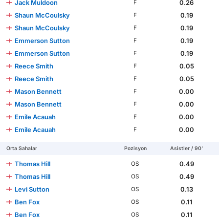
Jack Muldoon
0.26
F
Shaun McCoulsky
0.19
F
Shaun McCoulsky
0.19
F
Emmerson Sutton
0.19
F
Emmerson Sutton
0.19
F
Reece Smith
0.05
F
Reece Smith
0.05
F
Mason Bennett
0.00
F
Mason Bennett
0.00
F
Emile Acauah
0.00
F
Emile Acauah
0.00
F
Orta Sahalar
Pozisyon
Asistler / 90'
Thomas Hill
0.49
OS
Thomas Hill
0.49
OS
Levi Sutton
0.13
OS
Ben Fox
0.11
OS
Ben Fox
0.11
OS