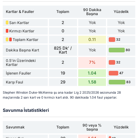
90 Dakika
Kartlar & Fauller
Toplam
Yüzdelik
Başına
2
Yok
Yok
Sarı Kartlar
0
Yok
Yok
Kırmızı Kartlar
2
0.11
Toplam Kartlar
32
825 Dk' /
Yok
Dakika Başına Kart
80
Kart
0.5'in Üzerindeki
2
7%
32
Kartlar
19
1.04
İşlenen Fauller
47
29
1.58
Karşı Faul
83
Stephen Winston Duke-McKenna şu ana kadar Lig 2 2025/2026 sezonunda 28
maçlarında 2 sarı kart ve 0 kırmızı kart aldı. 90 dakikada 1.04 faul yaparlar.
Savunma İstatistikleri
90 veya %
Savunmak
Toplam
Yüzdelik
başına