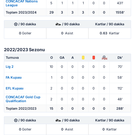
CONCACAF Nations
5
1
1
1
0
0
431'
League
Toplam 2023/2024
29
3
3
3
0
0
1558'
/ 90 dakika
/ 90 dakika
Kartlar / 90 dakika
0
Goller
0
Asist
0.63
Kartlar
2022/2023 Sezonu
Turnuva
O
GA
A
Dk'
PEN
Lig 2
10
0
0
0
0
0
70'
FA Kupası
1
0
0
0
0
0
58'
EFL Kupası
2
0
0
0
0
0
112'
CONCACAF Gold Cup
2
0
0
0
0
0
48'
Qualification
Toplam 2022/2023
15
0
0
0
0
0
288'
/ 90 dakika
/ 90 dakika
Kartlar / 90 dakika
0
Goller
0
Asist
0
Kartlar