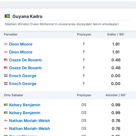
Guyana Kadro
Stephen Winston Duke-McKenna'in uluslararası düzeydeki takım arkadaşları
Forvetler
Pozisyon
Goller / 90'
Deon Moore
1.91
F
Deon Moore
1.91
F
Osaze De Rosario
0.46
F
Osaze De Rosario
0.46
F
Enoch George
0.00
F
Enoch George
0.00
F
Orta Sahalar
Pozisyon
Asistler / 90'
Kelsey Benjamin
0.99
OS
Kelsey Benjamin
0.99
OS
Nathan Moriah-Welsh
0.76
OS
Nathan Moriah-Welsh
0.76
OS