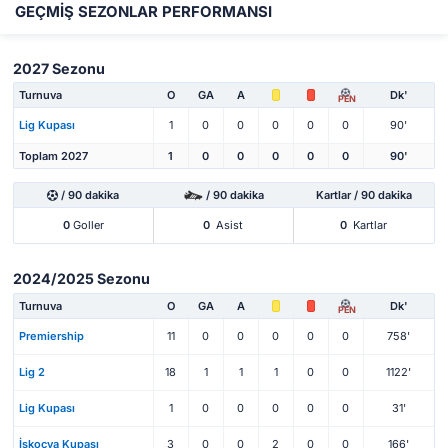
GEÇMİŞ SEZONLAR PERFORMANSI
2027 Sezonu
Turnuva
O
GA
A
Dk'
PEN
Lig Kupası
1
0
0
0
0
0
90'
Toplam 2027
1
0
0
0
0
0
90'
/ 90 dakika
/ 90 dakika
Kartlar / 90 dakika
0
Goller
0
Asist
0
Kartlar
2024/2025 Sezonu
Turnuva
O
GA
A
Dk'
PEN
Premiership
11
0
0
0
0
0
758'
Lig 2
18
1
1
1
0
0
1122'
Lig Kupası
1
0
0
0
0
0
31'
İskoçya Kupası
3
0
0
2
0
0
166'