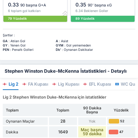
0.33
0.35
90 başına G+A
90' başına xG
6 toplam gol katkıları
6.34 Beklenen Goller
79 Yüzdelik
89 Yüzdelik
Şartlar :
GA
: Atılan Gol
A
: Asist
GY
: Yenen Gol
GYM
: Gol yememeden
PEN
: Penaltı Golleri
Dk'
: Oynanan Dakikalar
Stephen Winston Duke-McKenna İstatistikleri - Detaylı
Lig 2
FA Kupası
Lig Kupası
EFL Kupası
WC Qual
Lig 2 Stephen Winston Duke-McKenna için istatistikler
90 Dakika
Toplam
Toplam
Yüzdelik
Başına
28
Oynanan Maçlar
Yok
52
Maç başına
1649
Dakika
47
59 dakika