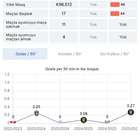
€96,512
Yıllık Maaş
Yok
46
17
Maçlar Başladı
Yok
44
Maçta oyuncuyu maça
11
Yok
Yok
sokmak
Maçta oyuncuyu
4
Yok
Yok
maçtan almak
Goller / 90'
Asistler / 90'
Gol Katkısı / 90'