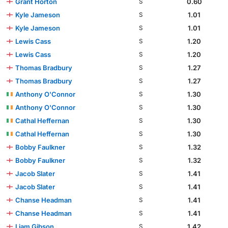
Grant Horton
0.60
S
Kyle Jameson
1.01
S
Kyle Jameson
1.01
S
Lewis Cass
1.20
S
Lewis Cass
1.20
S
Thomas Bradbury
1.27
S
Thomas Bradbury
1.27
S
Anthony O'Connor
1.30
S
Anthony O'Connor
1.30
S
Cathal Heffernan
1.30
S
Cathal Heffernan
1.30
S
Bobby Faulkner
1.32
S
Bobby Faulkner
1.32
S
Jacob Slater
1.41
S
Jacob Slater
1.41
S
Chanse Headman
1.41
S
Chanse Headman
1.41
S
Liam Gibson
1.42
S