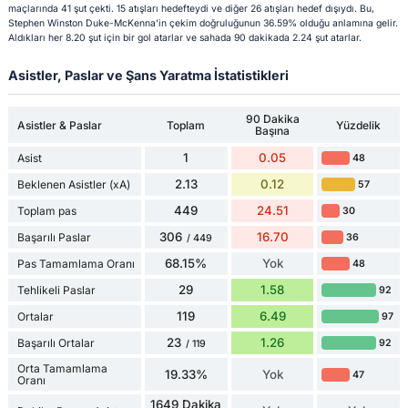
maçlarında 41 şut çekti. 15 atışları hedefteydi ve diğer 26 atışları hedef dışıydı. Bu,
Stephen Winston Duke-McKenna'in çekim doğruluğunun 36.59% olduğu anlamına gelir.
Aldıkları her 8.20 şut için bir gol atarlar ve sahada 90 dakikada 2.24 şut atarlar.
Asistler, Paslar ve Şans Yaratma İstatistikleri
90 Dakika
Asistler & Paslar
Toplam
Yüzdelik
Başına
1
0.05
Asist
48
2.13
0.12
Beklenen Asistler (xA)
57
449
24.51
Toplam pas
30
306
16.70
Başarılı Paslar
36
/ 449
68.15%
Yok
Pas Tamamlama Oranı
48
29
1.58
Tehlikeli Paslar
92
119
6.49
Ortalar
97
23
1.26
Başarılı Ortalar
92
/ 119
Orta Tamamlama
19.33%
Yok
47
Oranı
1649 Dakika