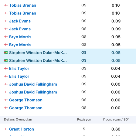
Tobias Brenan
0.10
OS
Tobias Brenan
0.10
OS
Jack Evans
0.09
OS
Jack Evans
0.09
OS
Bryn Morris
0.05
OS
Bryn Morris
0.05
OS
Stephen Winston Duke-McKenna
0.05
OS
Stephen Winston Duke-McKenna
0.05
OS
Ellis Taylor
0.04
OS
Ellis Taylor
0.04
OS
Joshua David Falkingham
0.00
OS
Joshua David Falkingham
0.00
OS
George Thomson
0.00
OS
George Thomson
0.00
OS
Defans Oyuncuları
Pozisyon
Проп. голы / 90'
Grant Horton
0.60
S