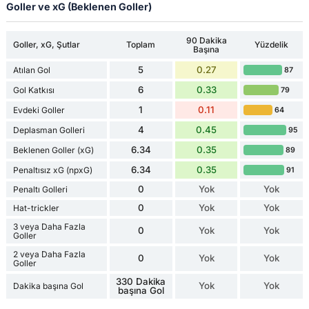
Goller ve xG (Beklenen Goller)
90 Dakika
Goller, xG, Şutlar
Toplam
Yüzdelik
Başına
5
0.27
Atılan Gol
87
6
0.33
Gol Katkısı
79
1
0.11
Evdeki Goller
64
4
0.45
Deplasman Golleri
95
6.34
0.35
Beklenen Goller (xG)
89
6.34
0.35
Penaltısız xG (npxG)
91
0
Yok
Yok
Penaltı Golleri
0
Yok
Yok
Hat-trickler
3 veya Daha Fazla
0
Yok
Yok
Goller
2 veya Daha Fazla
0
Yok
Yok
Goller
330 Dakika
Yok
Yok
Dakika başına Gol
başına Gol