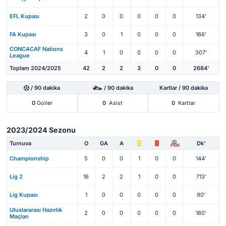
EFL Kupası
2
0
0
0
0
0
134'
FA Kupası
3
0
1
0
0
0
166'
CONCACAF Nations
4
1
0
0
0
0
307'
League
Toplam 2024/2025
42
2
2
3
0
0
2684'
/ 90 dakika
/ 90 dakika
Kartlar / 90 dakika
0
Goller
0
Asist
0
Kartlar
2023/2024 Sezonu
Turnuva
O
GA
A
Dk'
PEN
Championship
5
0
0
1
0
0
144'
Lig 2
16
2
2
1
0
0
713'
Lig Kupası
1
0
0
0
0
0
90'
Uluslararası Hazırlık
2
0
0
0
0
0
180'
Maçları