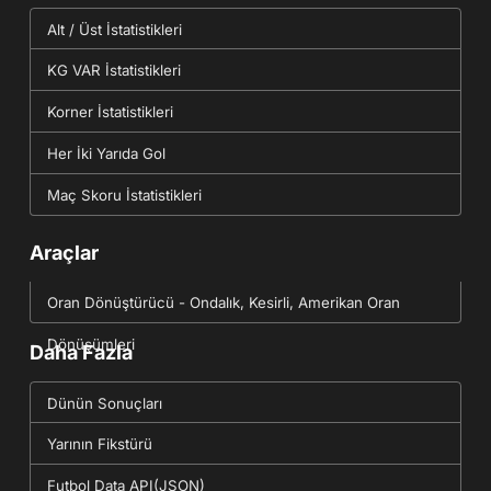
Alt / Üst İstatistikleri
KG VAR İstatistikleri
Korner İstatistikleri
Her İki Yarıda Gol
Maç Skoru İstatistikleri
Araçlar
Oran Dönüştürücü - Ondalık, Kesirli, Amerikan Oran
Dönüşümleri
Daha Fazla
Dünün Sonuçları
Yarının Fikstürü
Futbol Data API(JSON)