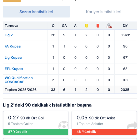
Sezon istatistikleri
Kariyer istatistikleri
Turnuva
O
GA
A
Dk'
PEN
Lig 2
28
5
1
2
0
0
1649'
FA Kupası
1
1
0
0
0
0
90'
Lig Kupası
1
0
0
0
0
0
67'
EFL Kupası
1
0
0
0
0
0
68'
WC Qualification
2
0
0
0
0
0
161'
CONCACAF
Toplam 2025/2026
33
6
1
2
0
0
2035'
Lig 2'deki 90 dakikalık istatistikler başına
0.27
0.05
90 dk Ort Gol
90 dk Ort Asist
5 Toplam Goller
1 Toplam Asistler
87 Yüzdelik
48 Yüzdelik