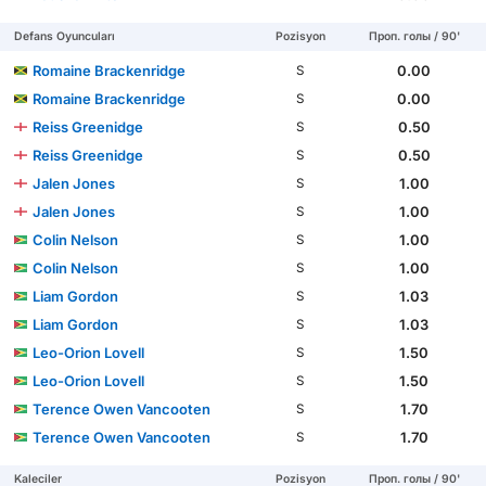
Defans Oyuncuları
Pozisyon
Проп. голы / 90'
Romaine Brackenridge
0.00
S
Romaine Brackenridge
0.00
S
Reiss Greenidge
0.50
S
Reiss Greenidge
0.50
S
Jalen Jones
1.00
S
Jalen Jones
1.00
S
Colin Nelson
1.00
S
Colin Nelson
1.00
S
Liam Gordon
1.03
S
Liam Gordon
1.03
S
Leo-Orion Lovell
1.50
S
Leo-Orion Lovell
1.50
S
Terence Owen Vancooten
1.70
S
Terence Owen Vancooten
1.70
S
Kaleciler
Pozisyon
Проп. голы / 90'