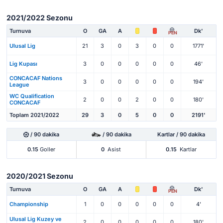
2021/2022 Sezonu
Turnuva
O
GA
A
Dk'
PEN
Ulusal Lig
21
3
0
3
0
0
1771'
Lig Kupası
3
0
0
0
0
0
46'
CONCACAF Nations
3
0
0
0
0
0
194'
League
WC Qualification
2
0
0
2
0
0
180'
CONCACAF
Toplam 2021/2022
29
3
0
5
0
0
2191'
/ 90 dakika
/ 90 dakika
Kartlar / 90 dakika
0.15
Goller
0
Asist
0.15
Kartlar
2020/2021 Sezonu
Turnuva
O
GA
A
Dk'
PEN
Championship
1
0
0
0
0
0
4'
Ulusal Lig Kuzey ve
2
0
0
0
0
0
180'