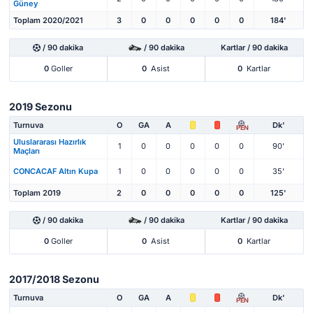
Güney
Toplam 2020/2021
3
0
0
0
0
0
184'
/ 90 dakika
/ 90 dakika
Kartlar / 90 dakika
0
Goller
0
Asist
0
Kartlar
2019 Sezonu
Turnuva
O
GA
A
Dk'
PEN
Uluslararası Hazırlık
1
0
0
0
0
0
90'
Maçları
CONCACAF Altın Kupa
1
0
0
0
0
0
35'
Toplam 2019
2
0
0
0
0
0
125'
/ 90 dakika
/ 90 dakika
Kartlar / 90 dakika
0
Goller
0
Asist
0
Kartlar
2017/2018 Sezonu
Turnuva
O
GA
A
Dk'
PEN