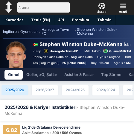
LİGLER
MENÜ
Kornerler
Tenis (EN)
API
Premium
Tahmin
Harrogate Town
Stephen Winston Duke-
İngiltere
/
Oyuncular
/
/
FC
McKenna
Stephen Winston Duke-McKenna
İstati
Kulüp :
Harrogate Town FC
Milli Takım :
Guana Milli Takı
Pozisyon :
Orta Sahalar - Sağ Orta Saha
Uyruk :
Guyana
Birthp
Yaş (Doğum günü) :
25 (17/08 2000)
Boy :
170cm
Ağırlık :
65kg
Genel
Goller, xG, Şutlar
Asistler & Paslar
Top Sürme
Kar
2025/2026
2026/2027
2024/2025
2023/2024
202
2025/2026 & Kariyer İstatistikleri
- Stephen Winston Duke-
McKenna
Lig 2'de Ortalama Derecelendirme
6.82
Asist Sıralaması : 309 / 596 Oyuncu