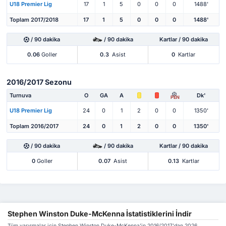
U18 Premier Lig
17
1
5
0
0
0
1488'
Toplam 2017/2018
17
1
5
0
0
0
1488'
/ 90 dakika
/ 90 dakika
Kartlar / 90 dakika
0.06
Goller
0.3
Asist
0
Kartlar
2016/2017 Sezonu
Turnuva
O
GA
A
Dk'
PEN
U18 Premier Lig
24
0
1
2
0
0
1350'
Toplam 2016/2017
24
0
1
2
0
0
1350'
/ 90 dakika
/ 90 dakika
Kartlar / 90 dakika
0
Goller
0.07
Asist
0.13
Kartlar
Stephen Winston Duke-McKenna İstatistiklerini İndir
Tüm yarışmalar için Stephen Winston Duke-McKenna'in 2016/2017'dan 2026