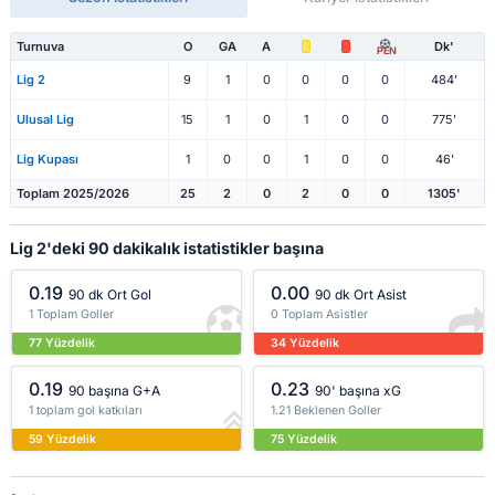
Turnuva
O
GA
A
Dk'
PEN
Lig 2
9
1
0
0
0
0
484'
Ulusal Lig
15
1
0
1
0
0
775'
Lig Kupası
1
0
0
1
0
0
46'
Toplam 2025/2026
25
2
0
2
0
0
1305'
Lig 2'deki 90 dakikalık istatistikler başına
0.19
0.00
90 dk Ort Gol
90 dk Ort Asist
1 Toplam Goller
0 Toplam Asistler
77 Yüzdelik
34 Yüzdelik
0.19
0.23
90 başına G+A
90' başına xG
1 toplam gol katkıları
1.21 Beklenen Goller
59 Yüzdelik
75 Yüzdelik