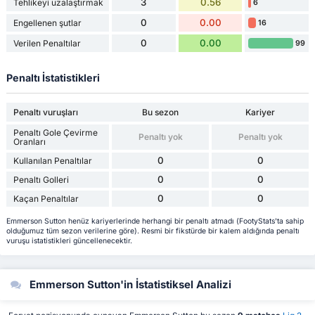
3
0.56
Tehlikeyi uzalaştırmak
6
0
0.00
Engellenen şutlar
16
0
0.00
Verilen Penaltılar
99
Penaltı İstatistikleri
Penaltı vuruşları
Bu sezon
Kariyer
Penaltı Gole Çevirme
Penaltı yok
Penaltı yok
Oranları
0
0
Kullanılan Penaltılar
0
0
Penaltı Golleri
0
0
Kaçan Penaltılar
Emmerson Sutton henüz kariyerlerinde herhangi bir penaltı atmadı (FootyStats'ta sahip
olduğumuz tüm sezon verilerine göre). Resmi bir fikstürde bir kalem aldığında penaltı
vuruşu istatistikleri güncellenecektir.
Emmerson Sutton'in İstatistiksel Analizi