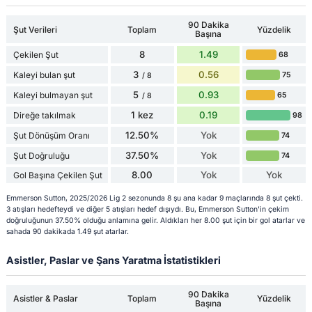
90 Dakika
Şut Verileri
Toplam
Yüzdelik
Başına
8
1.49
Çekilen Şut
68
3
0.56
Kaleyi bulan şut
75
/ 8
5
0.93
Kaleyi bulmayan şut
65
/ 8
1 kez
0.19
Direğe takılmak
98
12.50%
Yok
Şut Dönüşüm Oranı
74
37.50%
Yok
Şut Doğruluğu
74
8.00
Yok
Yok
Gol Başına Çekilen Şut
Emmerson Sutton, 2025/2026 Lig 2 sezonunda 8 şu ana kadar 9 maçlarında 8 şut çekti.
3 atışları hedefteydi ve diğer 5 atışları hedef dışıydı. Bu, Emmerson Sutton'in çekim
doğruluğunun 37.50% olduğu anlamına gelir. Aldıkları her 8.00 şut için bir gol atarlar ve
sahada 90 dakikada 1.49 şut atarlar.
Asistler, Paslar ve Şans Yaratma İstatistikleri
90 Dakika
Asistler & Paslar
Toplam
Yüzdelik
Başına