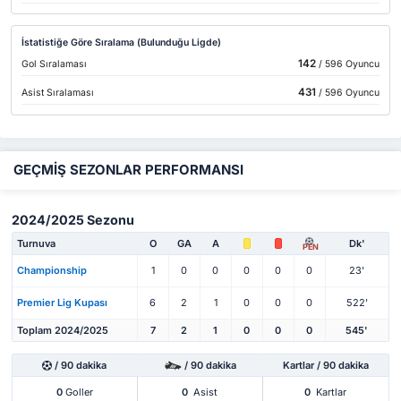
İstatistiğe Göre Sıralama (Bulunduğu Ligde)
142
Gol Sıralaması
/ 596 Oyuncu
431
Asist Sıralaması
/ 596 Oyuncu
GEÇMİŞ SEZONLAR PERFORMANSI
2024/2025 Sezonu
Turnuva
O
GA
A
Dk'
PEN
Championship
1
0
0
0
0
0
23'
Premier Lig Kupası
6
2
1
0
0
0
522'
Toplam 2024/2025
7
2
1
0
0
0
545'
/ 90 dakika
/ 90 dakika
Kartlar / 90 dakika
0
Goller
0
Asist
0
Kartlar