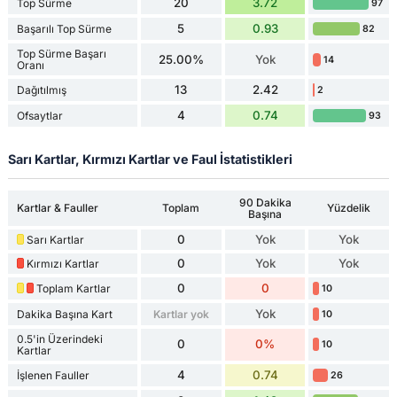
20
3.72
Top Sürme
97
5
0.93
Başarılı Top Sürme
82
Top Sürme Başarı
25.00%
Yok
14
Oranı
13
2.42
Dağıtılmış
2
4
0.74
Ofsaytlar
93
Sarı Kartlar, Kırmızı Kartlar ve Faul İstatistikleri
90 Dakika
Kartlar & Fauller
Toplam
Yüzdelik
Başına
0
Yok
Yok
Sarı Kartlar
0
Yok
Yok
Kırmızı Kartlar
0
0
Toplam Kartlar
10
Yok
Dakika Başına Kart
Kartlar yok
10
0.5'in Üzerindeki
0
0%
10
Kartlar
4
0.74
İşlenen Fauller
26