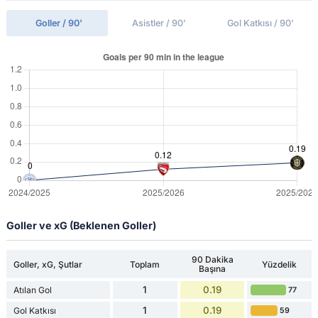
Goller / 90'
Asistler / 90'
Gol Katkısı / 90'
Goller ve xG (Beklenen Goller)
90 Dakika
Goller, xG, Şutlar
Toplam
Yüzdelik
Başına
1
0.19
Atılan Gol
77
1
0.19
Gol Katkısı
59