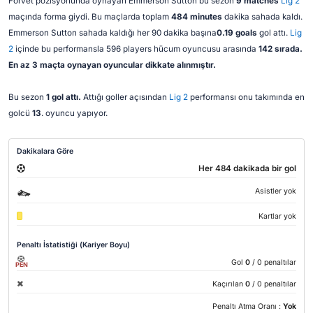
Forvet pozisyonunda oynayan Emmerson Sutton bu sezon
9 matches
Lig 2
maçında forma giydi. Bu maçlarda toplam
484 minutes
dakika sahada kaldı.
Emmerson Sutton sahada kaldığı her 90 dakika başına
0.19 goals
gol attı.
Lig
2
içinde bu performansla 596 players hücum oyuncusu arasında
142 sırada.
En az 3 maçta oynayan oyuncular dikkate alınmıştır.
Bu sezon
1 gol attı.
Attığı goller açısından
Lig 2
performansı onu takımında en
golcü
13
. oyuncu yapıyor.
Dakikalara Göre
Her 484 dakikada bir gol
Asistler yok
Kartlar yok
Penaltı İstatistiği (Kariyer Boyu)
Gol
0
/ 0 penaltılar
PEN
Kaçırılan
0
/ 0 penaltılar
Penaltı Atma Oranı :
Yok