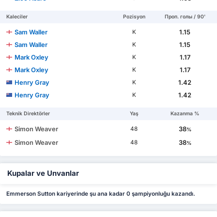
Kaleciler
Pozisyon
Проп. голы / 90'
Sam Waller
1.15
K
Sam Waller
1.15
K
Mark Oxley
1.17
K
Mark Oxley
1.17
K
Henry Gray
1.42
K
Henry Gray
1.42
K
Teknik Direktörler
Yaş
Kazanma %
Simon Weaver
38
48
%
Simon Weaver
38
48
%
Kupalar ve Unvanlar
Emmerson Sutton kariyerinde şu ana kadar 0 şampiyonluğu kazandı.