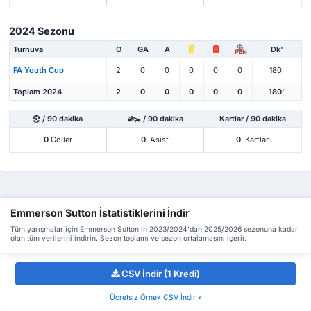
2024 Sezonu
Turnuva
O
GA
A
Dk'
PEN
FA Youth Cup
2
0
0
0
0
0
180'
Toplam 2024
2
0
0
0
0
0
180'
/ 90 dakika
/ 90 dakika
Kartlar / 90 dakika
0
Goller
0
Asist
0
Kartlar
Emmerson Sutton İstatistiklerini İndir
Tüm yarışmalar için Emmerson Sutton'in 2023/2024'dan 2025/2026 sezonuna kadar
olan tüm verilerini indirin. Sezon toplamı ve sezon ortalamasını içerir.
CSV İndir (1 Kredi)
Ücretsiz Örnek CSV İndir »