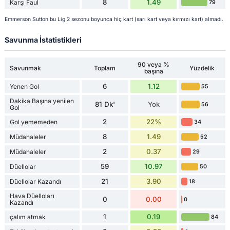
8
1.49
Karşı Faul
79
Emmerson Sutton bu Lig 2 sezonu boyunca hiç kart (sarı kart veya kırmızı kart) almadı.
Savunma İstatistikleri
90 veya %
Savunmak
Toplam
Yüzdelik
başına
6
1.12
Yenen Gol
55
Dakika Başına yenilen
81 Dk'
Yok
56
Gol
2
22%
Gol yememeden
34
8
1.49
Müdahaleler
52
2
0.37
Müdahaleler
29
59
10.97
Düellolar
50
21
3.90
Düellolar Kazandı
18
Hava Düelloları
0
0.00
0
Kazandı
1
0.19
çalım atmak
84