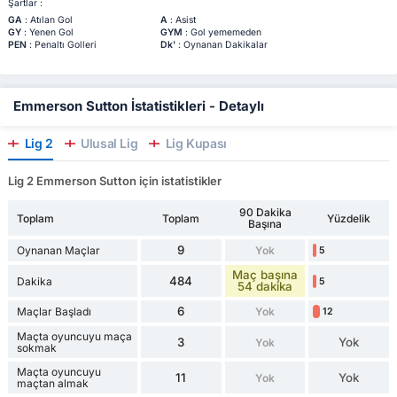
Şartlar :
GA
: Atılan Gol
A
: Asist
GY
: Yenen Gol
GYM
: Gol yememeden
PEN
: Penaltı Golleri
Dk'
: Oynanan Dakikalar
Emmerson Sutton İstatistikleri - Detaylı
Lig 2
Ulusal Lig
Lig Kupası
Lig 2 Emmerson Sutton için istatistikler
90 Dakika
Toplam
Toplam
Yüzdelik
Başına
9
Oynanan Maçlar
Yok
5
Maç başına
484
Dakika
5
54 dakika
6
Maçlar Başladı
Yok
12
Maçta oyuncuyu maça
3
Yok
Yok
sokmak
Maçta oyuncuyu
11
Yok
Yok
maçtan almak