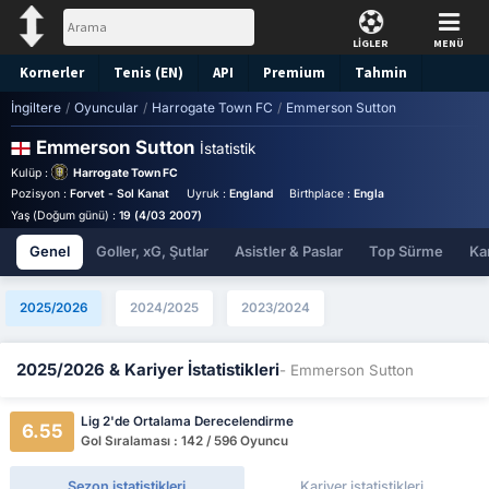
LİGLER
MENÜ
Kornerler
Tenis (EN)
API
Premium
Tahmin
İngiltere
/
Oyuncular
/
Harrogate Town FC
/
Emmerson Sutton
Emmerson Sutton
İstatistik
Kulüp :
Harrogate Town FC
Pozisyon :
Forvet - Sol Kanat
Uyruk :
England
Birthplace :
England - England
For
Yaş (Doğum günü) :
19 (4/03 2007)
Genel
Goller, xG, Şutlar
Asistler & Paslar
Top Sürme
Kar
2025/2026
2024/2025
2023/2024
2025/2026 & Kariyer İstatistikleri
- Emmerson Sutton
Lig 2'de Ortalama Derecelendirme
6.55
Gol Sıralaması : 142 / 596 Oyuncu
Sezon istatistikleri
Kariyer istatistikleri