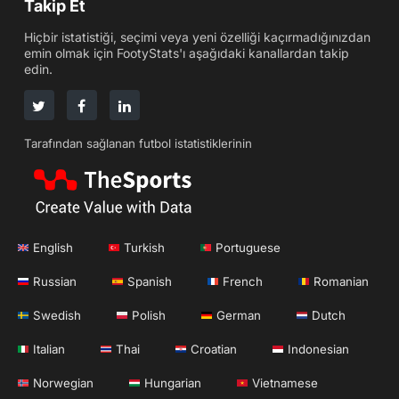
Takip Et
Hiçbir istatistiği, seçimi veya yeni özelliği kaçırmadığınızdan
emin olmak için FootyStats'ı aşağıdaki kanallardan takip
edin.
Tarafından sağlanan futbol istatistiklerinin
English
Turkish
Portuguese
Russian
Spanish
French
Romanian
Swedish
Polish
German
Dutch
Italian
Thai
Croatian
Indonesian
Norwegian
Hungarian
Vietnamese