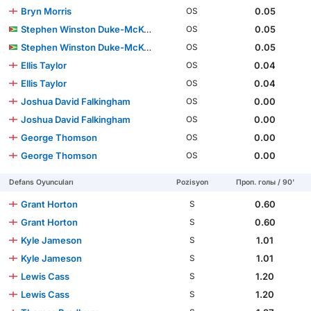
Bryn Morris
0.05
OS
Stephen Winston Duke-McKenna
0.05
OS
Stephen Winston Duke-McKenna
0.05
OS
Ellis Taylor
0.04
OS
Ellis Taylor
0.04
OS
Joshua David Falkingham
0.00
OS
Joshua David Falkingham
0.00
OS
George Thomson
0.00
OS
George Thomson
0.00
OS
Defans Oyuncuları
Pozisyon
Проп. голы / 90'
Grant Horton
0.60
S
Grant Horton
0.60
S
Kyle Jameson
1.01
S
Kyle Jameson
1.01
S
Lewis Cass
1.20
S
Lewis Cass
1.20
S