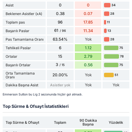
0
0
Asist
34
0.38
0.07
Beklenen Asistler (xA)
28
96
17.85
Toplam pas
11
61
11.34
Başarılı Paslar
13
/ 96
63.54%
Yok
Pas Tamamlama Oranı
28
6
1.12
Tehlikeli Paslar
75
15
2.79
Ortalar
78
3
0.56
Başarılı Ortalar
75
/ 15
Orta Tamamlama
20.00%
Yok
51
Oranı
Yok
Yok
Dakika Başına Asist
Asistler yok
Emmerson Sutton bu Lig 2 sezonunda hiçbir gol atmadı.
Top Sürme & Ofsayt İstatistikleri
90 Dakika
Top Sürme & Ofsayt
Toplam
Yüzdelik
Başına