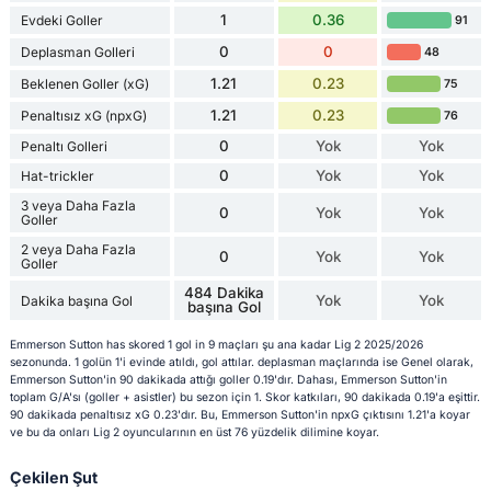
1
0.36
Evdeki Goller
91
0
0
Deplasman Golleri
48
1.21
0.23
Beklenen Goller (xG)
75
1.21
0.23
Penaltısız xG (npxG)
76
0
Yok
Yok
Penaltı Golleri
0
Yok
Yok
Hat-trickler
3 veya Daha Fazla
0
Yok
Yok
Goller
2 veya Daha Fazla
0
Yok
Yok
Goller
484 Dakika
Yok
Yok
Dakika başına Gol
başına Gol
Emmerson Sutton has skored 1 gol in 9 maçları şu ana kadar Lig 2 2025/2026
sezonunda. 1 golün 1'i evinde atıldı, gol attılar. deplasman maçlarında ise Genel olarak,
Emmerson Sutton'in 90 dakikada attığı goller 0.19'dır. Dahası, Emmerson Sutton'in
toplam G/A'sı (goller + asistler) bu sezon için 1. Skor katkıları, 90 dakikada 0.19'a eşittir.
90 dakikada penaltısız xG 0.23'dır. Bu, Emmerson Sutton'in npxG çıktısını 1.21'a koyar
ve bu da onları Lig 2 oyuncularının en üst 76 yüzdelik dilimine koyar.
Çekilen Şut