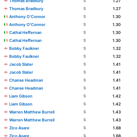
Thomas Bradbury
1.27
S
Thomas Bradbury
1.27
S
Anthony O'Connor
1.30
S
Anthony O'Connor
1.30
S
Cathal Heffernan
1.30
S
Cathal Heffernan
1.30
S
Bobby Faulkner
1.32
S
Bobby Faulkner
1.32
S
Jacob Slater
1.41
S
Jacob Slater
1.41
S
Chanse Headman
1.41
S
Chanse Headman
1.41
S
Liam Gibson
1.42
S
Liam Gibson
1.42
S
Warren Matthew Burrell
1.43
S
Warren Matthew Burrell
1.43
S
Zico Asare
1.68
S
Zico Asare
1.68
S