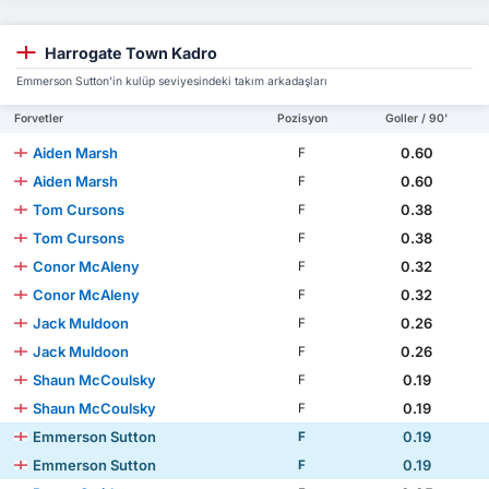
Harrogate Town Kadro
Emmerson Sutton'in kulüp seviyesindeki takım arkadaşları
Forvetler
Pozisyon
Goller / 90'
Aiden Marsh
0.60
F
Aiden Marsh
0.60
F
Tom Cursons
0.38
F
Tom Cursons
0.38
F
Conor McAleny
0.32
F
Conor McAleny
0.32
F
Jack Muldoon
0.26
F
Jack Muldoon
0.26
F
Shaun McCoulsky
0.19
F
Shaun McCoulsky
0.19
F
Emmerson Sutton
0.19
F
Emmerson Sutton
0.19
F