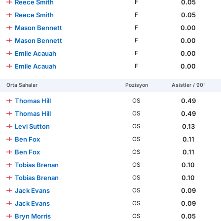
Reece Smith
0.05
F
Reece Smith
0.05
F
Mason Bennett
0.00
F
Mason Bennett
0.00
F
Emile Acauah
0.00
F
Emile Acauah
0.00
F
Orta Sahalar
Pozisyon
Asistler / 90'
Thomas Hill
0.49
OS
Thomas Hill
0.49
OS
Levi Sutton
0.13
OS
Ben Fox
0.11
OS
Ben Fox
0.11
OS
Tobias Brenan
0.10
OS
Tobias Brenan
0.10
OS
Jack Evans
0.09
OS
Jack Evans
0.09
OS
Bryn Morris
0.05
OS