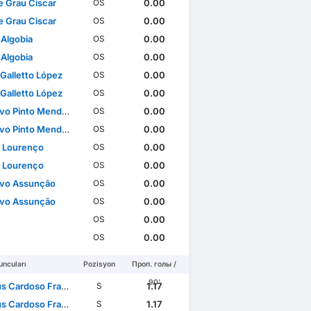
 Grau Ciscar
0.00
OS
 Grau Ciscar
0.00
OS
 Algobia
0.00
OS
 Algobia
0.00
OS
 Galletto López
0.00
OS
 Galletto López
0.00
OS
o Pinto Mendonça
0.00
OS
o Pinto Mendonça
0.00
OS
 Lourenço
0.00
OS
 Lourenço
0.00
OS
vo Assunção
0.00
OS
vo Assunção
0.00
OS
0.00
OS
0.00
OS
ncuları
Pozisyon
Проп. голы /
90'
Cardoso Francisco
1.17
S
Cardoso Francisco
1.17
S