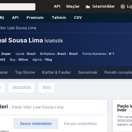
API
Maçlar
İstatistikler
Li
EN)
API
Premium
Tahmin
CSV
itor Leal Sousa Lima
Leal Sousa Lima
İstatistik
 Stoper
Uyruk :
Brazil
Birthplace :
Brazil - Brazil
Forma Numarası :
#-1
001)
Boy :
190cm
Ağırlık :
76kg
aslar
Top Sürme
Kartlar & Fauller
Savunmak
Penaltı vuruşlar
4
2022/2023
2022
Paulo V
leri
- Paulo Vitor Leal Sousa Lima
İndir
Tüm yarış
2025/2026
Sezon istatistikleri
Kariyer istatistikleri
toplamı ve
Oyuncu