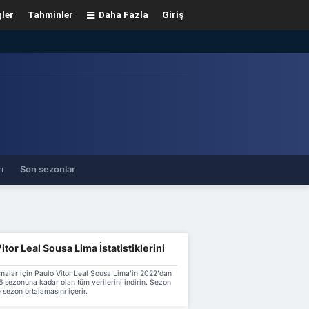
gler
Tahminler
Daha Fazla
Giriş
ı
Son sezonlar
itor Leal Sousa Lima İstatistiklerini
malar için Paulo Vitor Leal Sousa Lima'in 2022'dan
 sezonuna kadar olan tüm verilerini indirin. Sezon
 sezon ortalamasını içerir.