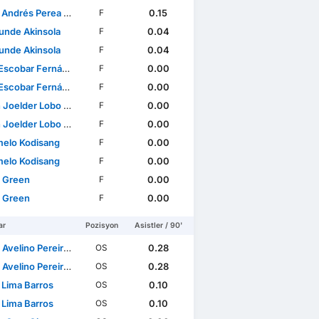
ndrés Perea Abonce
0.15
F
unde Akinsola
0.04
F
unde Akinsola
0.04
F
scobar Fernández
0.00
F
scobar Fernández
0.00
F
oelder Lobo Mucuana
0.00
F
oelder Lobo Mucuana
0.00
F
elo Kodisang
0.00
F
elo Kodisang
0.00
F
 Green
0.00
F
 Green
0.00
F
ar
Pozisyon
Asistler / 90'
lino Pereira Pinto Barbosa
0.28
OS
lino Pereira Pinto Barbosa
0.28
OS
 Lima Barros
0.10
OS
 Lima Barros
0.10
OS