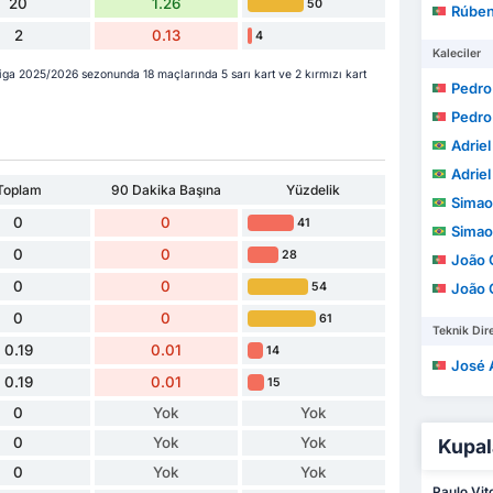
20
1.26
50
Rúbe
2
0.13
4
Kaleciler
iga 2025/2026 sezonunda 18 maçlarında 5 sarı kart ve 2 kırmızı kart
Pedro Jo
Pedro Jo
Adriel 
Adriel 
Toplam
90 Dakika Başına
Yüzdelik
Simao 
0
0
41
Simao 
0
0
28
João 
0
0
54
João 
0
0
61
Teknik Dire
0.19
0.01
14
José Alb
0.19
0.01
15
0
Yok
Yok
0
Yok
Yok
Kupal
0
Yok
Yok
Paulo Vit