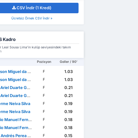
CSV İndir (1 Kredi)
Ücretsiz Örnek CSV İndir »
S Kadro
r Leal Sousa Lima'in kulüp seviyesindeki takım
ı
Pozisyon
Goller / 90'
n Miguel da Silva
1.03
F
n Miguel da Silva
1.03
F
riel Duarte Garcete
0.21
F
riel Duarte Garcete
0.21
F
erme Neiva Silva
0.19
F
erme Neiva Silva
0.19
F
anuel Fernandes Mendes
0.18
F
anuel Fernandes Mendes
0.18
F
ndrés Perea Abonce
0.15
F