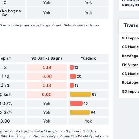
0
Yok
Yok
şampiyon
ika başına
Yok
Yok
Gol
Trans
6 sezonunda şu ana kadar hiç gol atmadı. Gelecek oyunlarda nasıl
SD Impera
CD Nacion
Botafogo 
Toplam
90 Dakika Başına
Yüzdelik
FK Akron T
3
0.19
12
CD Nacion
1
0.06
20
/ 3
Botafogo
2
0.13
13
/ 3
SD Impera
0 kez
0.00
68
0.00%
Yok
40
33.33%
Yok
64
0.00
Yok
Yok
 sezonunda 3 şu ana kadar 18 maçlarında 3 şut çekti. 1 atışları
ulo Vitor Leal Sousa Lima'in çekim doğruluğunun 33.33% olduğu anlamına