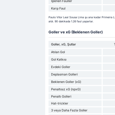
İşlenen Fauller
Karşı Faul
Paulo Vitor Leal Sousa Lima şu ana kadar Primeira L
aldı. 90 dakikada 1.26 faul yaparlar.
Goller ve xG (Beklenen Goller)
Goller, xG, Şutlar
Atılan Gol
Gol Katkısı
Evdeki Goller
Deplasman Golleri
Beklenen Goller (xG)
Penaltısız xG (npxG)
Penaltı Golleri
Hat-trickler
3 veya Daha Fazla Goller