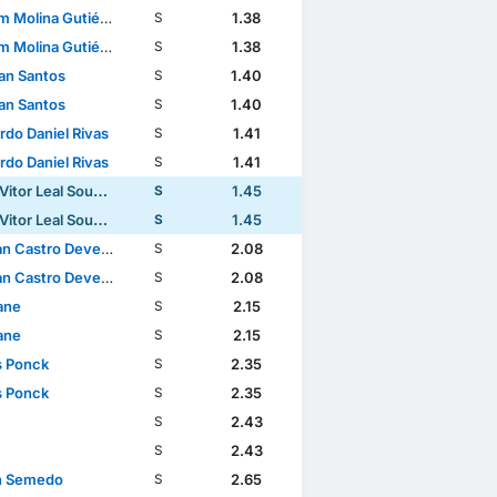
 Molina Gutiérrez
1.38
S
 Molina Gutiérrez
1.38
S
lan Santos
1.40
S
lan Santos
1.40
S
rdo Daniel Rivas
1.41
S
rdo Daniel Rivas
1.41
S
tor Leal Sousa Lima
1.45
S
tor Leal Sousa Lima
1.45
S
n Castro Devenish
2.08
S
n Castro Devenish
2.08
S
ane
2.15
S
ane
2.15
S
s Ponck
2.35
S
s Ponck
2.35
S
2.43
S
2.43
S
n Semedo
2.65
S