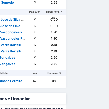
n Semedo
2.65
S
Pozisyon
Проп. голы /
90'
sé da Silva Trigueira
0.00
K
sé da Silva Trigueira
0.00
K
Vasconcelos Ramos
1.50
K
Vasconcelos Ramos
1.50
K
Verza Bertelli
2.10
K
Verza Bertelli
2.10
K
Gonçalves
2.50
K
Gonçalves
2.50
K
ktörler
Yaş
Kazanma %
ano Ferreira da Mota
0
62
%
ar ve Unvanlar
or Leal Sousa Lima kariyerinde şu ana kadar 0