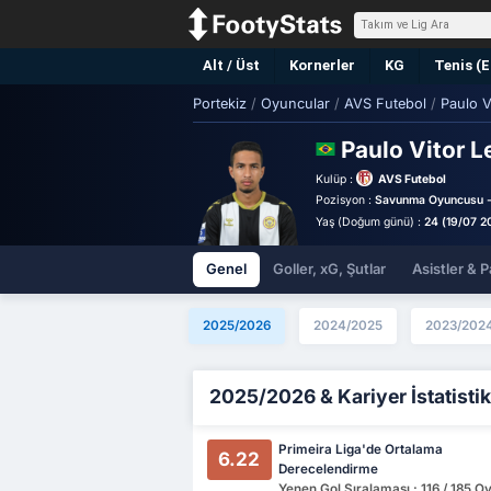
Alt / Üst
Kornerler
KG
Tenis (
Portekiz
/
Oyuncular
/
AVS Futebol
/
Paulo V
Paulo Vitor 
Kulüp :
AVS Futebol
Pozisyon :
Savunma Oyuncusu -
Yaş (Doğum günü) :
24 (19/07 2
Genel
Goller, xG, Şutlar
Asistler & P
2025/2026
2024/2025
2023/202
2025/2026 & Kariyer İstatistik
Primeira Liga'de Ortalama
6.22
Derecelendirme
Yenen Gol Sıralaması : 116 / 185 