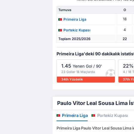
Turnuva
O
18
Primeira Liga
4
Portekiz Kupası
Toplam 2025/2026
22
Primeira Liga'deki 90 dakikalık istatis
1.45
22%
Yenen Gol / 90'
23 Goller 18 Maçlarda
4 / 18 
34th Yüzdelik
37th Y
Paulo Vitor Leal Sousa Lima İsta
Primeira Liga
Portekiz Kupası
Primeira Liga Paulo Vitor Leal Sousa Lima iç