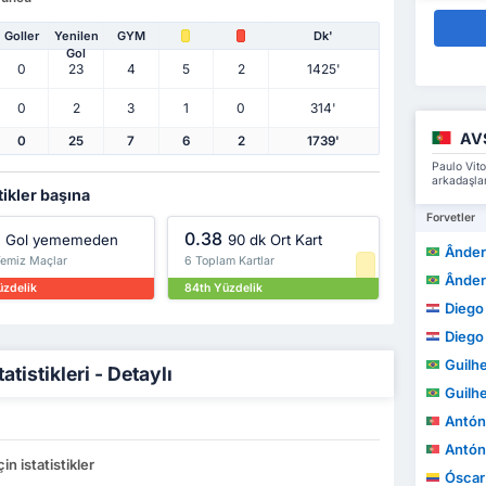
Goller
Yenilen
GYM
Dk'
Gol
0
23
4
5
2
1425'
0
2
3
1
0
314'
AV
0
25
7
6
2
1739'
Paulo Vito
arkadaşlar
tikler başına
Forvetler
0.38
Gol yememeden
90 dk Ort Kart
Ânderso
Temiz Maçlar
6 Toplam Kartlar
Ânderso
üzdelik
84th Yüzdelik
Diego A
Diego A
Guilh
tistikleri - Detaylı
Guilh
António M
António M
in istatistikler
Óscar A