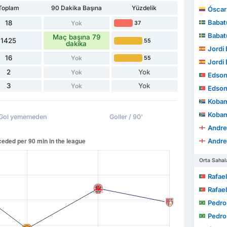
Toplam
90 Dakika Başına
Yüzdelik
Óscar A
Babat
18
Yok
37
Babat
Maç başına 79
1425
55
dakika
Jordi E
16
Yok
55
Jordi E
2
Yok
Yok
Edson J
3
Yok
Yok
Edson J
Kobam
Kobam
Gol yememeden
Goller / 90'
Andre
Andre
Orta Sahal
Rafael Ave
Rafael Ave
Pedro
Pedro