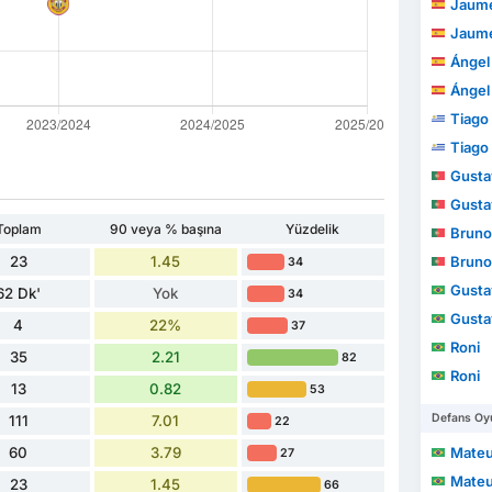
Jaume
Jaume
Ángel
Ángel
Tiago
Tiago
Gustav
Gustav
Toplam
90 veya % başına
Yüzdelik
Bruno
23
1.45
Bruno
34
Gusta
62 Dk'
Yok
34
Gusta
4
22%
37
Roni
35
2.21
82
Roni
13
0.82
53
Defans Oyu
111
7.01
22
60
3.79
Mateus 
27
Mateus 
23
1.45
66