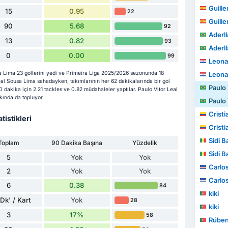
Guillem
15
0.95
22
Guillem
90
5.68
92
Aderl
13
0.82
93
Aderl
0
0.00
99
Leona
a Lima 23 gollerini yedi ve Primeira Liga 2025/2026 sezonunda 18
Leona
Leal Sousa Lima sahadayken, takımlarının her 62 dakikalarında bir gol
Paulo Vi
0 dakika için 2.21 tackles ve 0.82 müdahaleler yaptılar. Paulo Vitor Leal
ında da topluyor.
Paulo Vi
Cristia
tistikleri
Cristia
Sidi B
Toplam
90 Dakika Başına
Yüzdelik
Sidi B
5
Yok
Yok
Carlo
2
Yok
Yok
Carlo
6
0.38
84
kiki
Dk' / Kart
Yok
28
kiki
3
17%
58
Rúbe