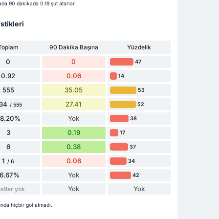
hada 90 dakikada 0.19 şut atarlar.
stikleri
Toplam
90 Dakika Başına
Yüzdelik
0
0
47
0.92
0.06
14
555
35.05
53
34
27.41
52
/ 555
78.20%
Yok
38
3
0.19
17
6
0.38
37
1
0.06
34
/ 6
16.67%
Yok
42
Yok
Yok
stler yok
nda hiçbir gol atmadı.