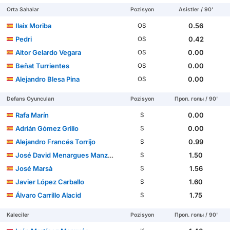
Orta Sahalar
Pozisyon
Asistler / 90'
Ilaix Moriba
0.56
OS
Pedri
0.42
OS
Aitor Gelardo Vegara
0.00
OS
Beñat Turrientes
0.00
OS
Alejandro Blesa Pina
0.00
OS
Defans Oyuncuları
Pozisyon
Проп. голы / 90'
Rafa Marín
0.00
S
Adrián Gómez Grillo
0.00
S
Alejandro Francés Torrijo
0.99
S
José David Menargues Manzanarez
1.50
S
José Marsà
1.56
S
Javier López Carballo
1.60
S
Álvaro Carrillo Alacid
1.75
S
Kaleciler
Pozisyon
Проп. голы / 90'