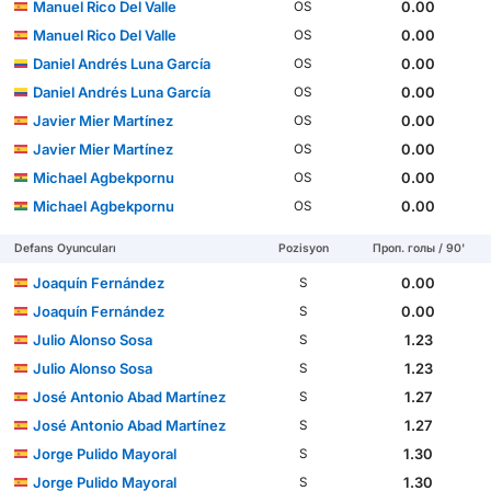
Manuel Rico Del Valle
0.00
OS
Manuel Rico Del Valle
0.00
OS
Daniel Andrés Luna García
0.00
OS
Daniel Andrés Luna García
0.00
OS
Javier Mier Martínez
0.00
OS
Javier Mier Martínez
0.00
OS
Michael Agbekpornu
0.00
OS
Michael Agbekpornu
0.00
OS
Defans Oyuncuları
Pozisyon
Проп. голы / 90'
Joaquín Fernández
0.00
S
Joaquín Fernández
0.00
S
Julio Alonso Sosa
1.23
S
Julio Alonso Sosa
1.23
S
José Antonio Abad Martínez
1.27
S
José Antonio Abad Martínez
1.27
S
Jorge Pulido Mayoral
1.30
S
Jorge Pulido Mayoral
1.30
S