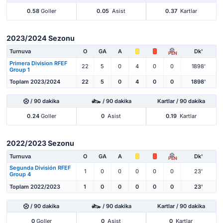
0.58
Goller
0.05
Asist
0.37
Kartlar
2023/2024 Sezonu
Turnuva
O
GA
A
Dk'
PEN
Primera Division RFEF
22
5
0
4
0
0
1898'
Group 1
Toplam 2023/2024
22
5
0
4
0
0
1898'
/ 90 dakika
/ 90 dakika
Kartlar / 90 dakika
0.24
Goller
0
Asist
0.19
Kartlar
2022/2023 Sezonu
Turnuva
O
GA
A
Dk'
PEN
Segunda División RFEF
1
0
0
0
0
0
23'
Group 4
Toplam 2022/2023
1
0
0
0
0
0
23'
/ 90 dakika
/ 90 dakika
Kartlar / 90 dakika
0
Goller
0
Asist
0
Kartlar