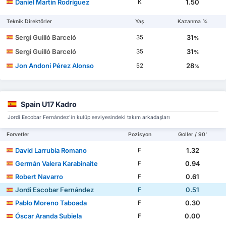
Daniel Martín Rodríguez
1.50
K
Teknik Direktörler
Yaş
Kazanma %
Sergi Guilló Barceló
31
35
%
Sergi Guilló Barceló
31
35
%
Jon Andoni Pérez Alonso
28
52
%
Spain U17 Kadro
Jordi Escobar Fernández'in kulüp seviyesindeki takım arkadaşları
Forvetler
Pozisyon
Goller / 90'
David Larrubia Romano
1.32
F
Germán Valera Karabinaite
0.94
F
Robert Navarro
0.61
F
Jordi Escobar Fernández
0.51
F
Pablo Moreno Taboada
0.30
F
Óscar Aranda Subiela
0.00
F