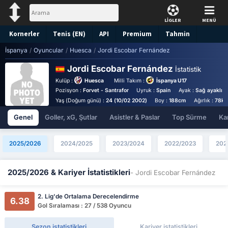
LİGLER
MENÜ
Kornerler
Tenis (EN)
API
Premium
Tahmin
İspanya
/
Oyuncular
/
Huesca
/
Jordi Escobar Fernández
Jordi Escobar Fernández
İstatistik
Kulüp :
Huesca
Milli Takım :
İspanya U17
Pozisyon :
Forvet - Santrafor
Uyruk :
Spain
Ayak :
Sağ ayaklı
Yaş (Doğum günü) :
24 (10/02 2002)
Boy :
188cm
Ağırlık :
78kg
Genel
Goller, xG, Şutlar
Asistler & Paslar
Top Sürme
Kar
2025/2026
2024/2025
2023/2024
2022/2023
202
2025/2026 & Kariyer İstatistikleri
- Jordi Escobar Fernández
2. Lig'de Ortalama Derecelendirme
6.38
Gol Sıralaması : 27 / 538 Oyuncu
Sezon istatistikleri
Kariyer istatistikleri