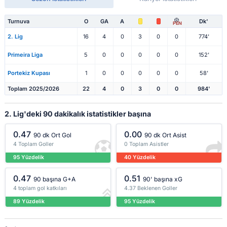
Turnuva
O
GA
A
Dk'
PEN
2. Lig
16
4
0
3
0
0
774'
Primeira Liga
5
0
0
0
0
0
152'
Portekiz Kupası
1
0
0
0
0
0
58'
Toplam 2025/2026
22
4
0
3
0
0
984'
2. Lig'deki 90 dakikalık istatistikler başına
0.47
0.00
90 dk Ort Gol
90 dk Ort Asist
4 Toplam Goller
0 Toplam Asistler
95 Yüzdelik
40 Yüzdelik
0.47
0.51
90 başına G+A
90' başına xG
4 toplam gol katkıları
4.37 Beklenen Goller
89 Yüzdelik
95 Yüzdelik