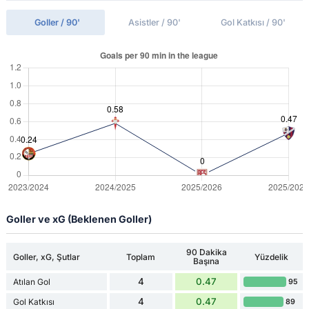
Goller / 90'
Asistler / 90'
Gol Katkısı / 90'
Goller ve xG (Beklenen Goller)
90 Dakika
Goller, xG, Şutlar
Toplam
Yüzdelik
Başına
4
0.47
Atılan Gol
95
4
0.47
Gol Katkısı
89