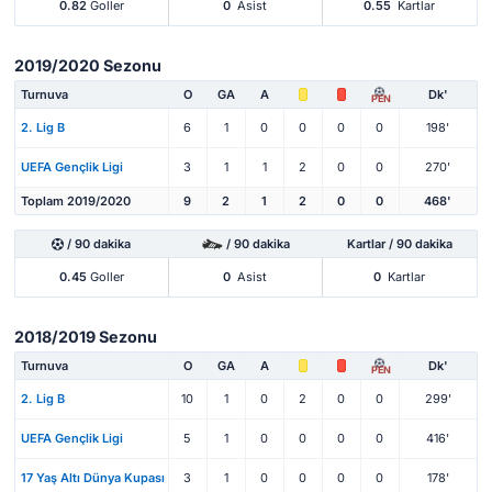
0.82
Goller
0
Asist
0.55
Kartlar
2019/2020 Sezonu
Turnuva
O
GA
A
Dk'
PEN
2. Lig B
6
1
0
0
0
0
198'
UEFA Gençlik Ligi
3
1
1
2
0
0
270'
Toplam 2019/2020
9
2
1
2
0
0
468'
/ 90 dakika
/ 90 dakika
Kartlar / 90 dakika
0.45
Goller
0
Asist
0
Kartlar
2018/2019 Sezonu
Turnuva
O
GA
A
Dk'
PEN
2. Lig B
10
1
0
2
0
0
299'
UEFA Gençlik Ligi
5
1
0
0
0
0
416'
17 Yaş Altı Dünya Kupası
3
1
0
0
0
0
178'