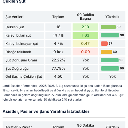
Çekilen Şut
90 Dakika
Şut Verileri
Toplam
Yüzdelik
Başına
18
2.10
Çekilen Şut
80
14
1.63
Kaleyi bulan şut
98
/ 18
4
0.47
Kaleyi bulmayan şut
37
/ 18
0 kez
0.00
Direğe takılmak
60
22.22%
Yok
Şut Dönüşüm Oranı
95
77.78%
Yok
Şut Doğruluğu
99
4.50
Yok
Yok
Gol Başına Çekilen Şut
Jordi Escobar Fernández, 2025/2026 2. Lig sezonunda 18 şu ana kadar 16 maçlarında
18 şut çekti. 14 atışları hedefteydi ve diğer 4 atışları hedef dışıydı. Bu, Jordi Escobar
Fernández'in çekim doğruluğunun 77.78% olduğu anlamına gelir. Aldıkları her 4.50 şut
için bir gol atarlar ve sahada 90 dakikada 2.10 şut atarlar.
Asistler, Paslar ve Şans Yaratma İstatistikleri
90 Dakika
Asistler & Paslar
Toplam
Yüzdelik