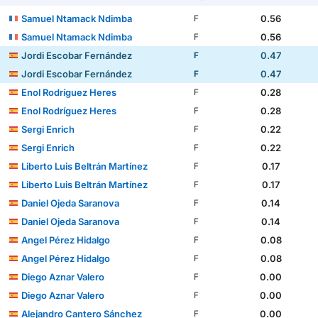
Samuel Ntamack Ndimba
0.56
F
Samuel Ntamack Ndimba
0.56
F
Jordi Escobar Fernández
0.47
F
Jordi Escobar Fernández
0.47
F
Enol Rodríguez Heres
0.28
F
Enol Rodríguez Heres
0.28
F
Sergi Enrich
0.22
F
Sergi Enrich
0.22
F
Liberto Luis Beltrán Martínez
0.17
F
Liberto Luis Beltrán Martínez
0.17
F
Daniel Ojeda Saranova
0.14
F
Daniel Ojeda Saranova
0.14
F
Angel Pérez Hidalgo
0.08
F
Angel Pérez Hidalgo
0.08
F
Diego Aznar Valero
0.00
F
Diego Aznar Valero
0.00
F
Alejandro Cantero Sánchez
0.00
F