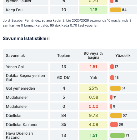
6
0.70
İşlenen Fauller
15
10
1.16
Karşı Faul
54
Jordi Escobar Fernández şu ana kadar 2. Lig 2025/2026 sezonunda 16 maçlarında 3
sarı kart ve 0 kırmızı kart aldı. 90 dakikada 0.70 faul yaparlar.
Savunma İstatistikleri
90 veya %
Savunmak
Toplam
Yüzdelik
başına
13
1.51
Yenen Gol
17
Dakika Başına yenilen
60 Dk'
Yok
18
Gol
4
25%
Gol yememeden
51
5
0.58
Müdahaleler
11
0
0.00
Müdahaleler
8
84
9.78
Düellolar
57
35
4.08
Düellolar Kazandı
36
Hava Düelloları
13
1.51
71
Kazandı