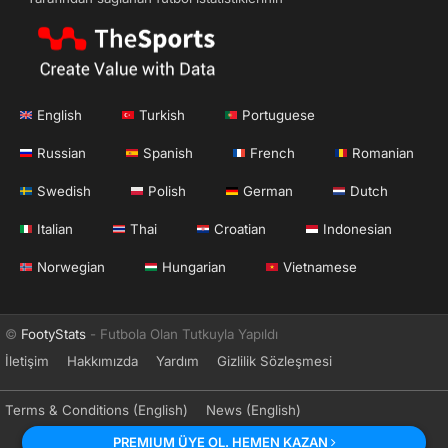
English
Turkish
Portuguese
Russian
Spanish
French
Romanian
Swedish
Polish
German
Dutch
Italian
Thai
Croatian
Indonesian
Norwegian
Hungarian
Vietnamese
©
FootyStats
- Futbola Olan Tutkuyla Yapıldı
İletişim
Hakkımızda
Yardım
Gizlilik Sözleşmesi
Terms & Conditions (English)
News (English)
PREMIUM ÜYE OL. HEMEN KAZAN