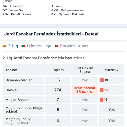
Şartlar :
GA
: Atılan Gol
A
: Asist
GY
: Yenen Gol
GYM
: Gol yememeden
PEN
: Penaltı Golleri
Dk'
: Oynanan Dakikalar
Jordi Escobar Fernández İstatistikleri - Detaylı
2. Lig
Primeira Liga
Portekiz Kupası
2. Lig Jordi Escobar Fernández için istatistikler
90 Dakika
Toplam
Toplam
Yüzdelik
Başına
16
Oynanan Maçlar
Yok
19
Maç başına
774
Dakika
18
48 dakika
7
Maçlar Başladı
Yok
16
Maçta oyuncuyu maça
9
Yok
Yok
sokmak
Maçta oyuncuyu
6
Yok
Yok
maçtan almak