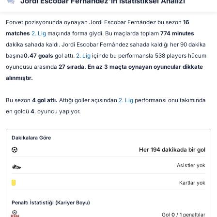
Jordi Escobar Fernández'in İstatistiksel Analizi
Forvet pozisyonunda oynayan Jordi Escobar Fernández bu sezon
16
matches
2. Lig
maçında forma giydi. Bu maçlarda toplam
774 minutes
dakika sahada kaldı. Jordi Escobar Fernández sahada kaldığı her 90 dakika
başına
0.47 goals
gol attı.
2. Lig
içinde bu performansla 538 players hücum
oyuncusu arasında
27 sırada. En az 3 maçta oynayan oyuncular dikkate
alınmıştır.
Bu sezon
4 gol attı.
Attığı goller açısından
2. Lig
performansı onu takımında
en golcü
4
. oyuncu yapıyor.
Dakikalara Göre
Her 194 dakikada bir gol
Asistler yok
Kartlar yok
Penaltı İstatistiği (Kariyer Boyu)
Gol
0
/ 1 penaltılar
PEN