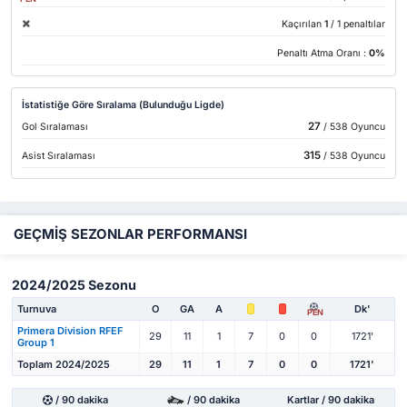
Kaçırılan
1
/ 1 penaltılar
Penaltı Atma Oranı :
0%
İstatistiğe Göre Sıralama (Bulunduğu Ligde)
27
Gol Sıralaması
/ 538 Oyuncu
315
Asist Sıralaması
/ 538 Oyuncu
GEÇMİŞ SEZONLAR PERFORMANSI
2024/2025 Sezonu
Turnuva
O
GA
A
Dk'
PEN
Primera Division RFEF
29
11
1
7
0
0
1721'
Group 1
Toplam 2024/2025
29
11
1
7
0
0
1721'
/ 90 dakika
/ 90 dakika
Kartlar / 90 dakika