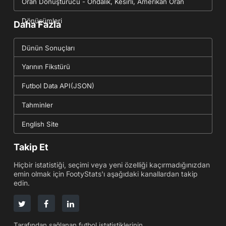
Oran Dönüştürücü - Ondalık, Kesirli, Amerikan Oran
Dönüşümleri
Daha Fazla
Dünün Sonuçları
Yarının Fikstürü
Futbol Data API(JSON)
Tahminler
English Site
Takip Et
Hiçbir istatistiği, seçimi veya yeni özelliği kaçırmadığınızdan
emin olmak için FootyStats'ı aşağıdaki kanallardan takip
edin.
Tarafından sağlanan futbol istatistiklerinin