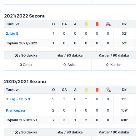
2021/2022 Sezonu
Turnuva
O
GA
A
Dk'
PEN
2. Lig B
1
0
0
0
0
0
52'
Toplam 2021/2022
1
0
0
0
0
0
52'
/ 90 dakika
/ 90 dakika
Kartlar / 90 dakika
0
Goller
0
Asist
0
Kartlar
2020/2021 Sezonu
Turnuva
O
GA
A
Dk'
PEN
3. Lig - Grup 9
5
3
0
2
0
0
329'
Kral Kupası
2
0
1
0
0
0
169'
Toplam 2020/2021
7
3
1
2
0
0
498'
/ 90 dakika
/ 90 dakika
Kartlar / 90 dakika