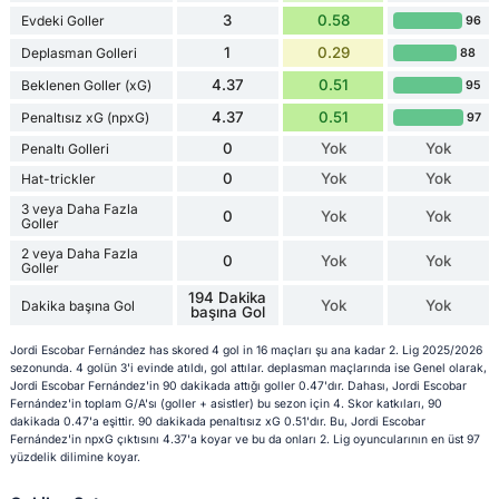
3
0.58
Evdeki Goller
96
1
0.29
Deplasman Golleri
88
4.37
0.51
Beklenen Goller (xG)
95
4.37
0.51
Penaltısız xG (npxG)
97
0
Yok
Yok
Penaltı Golleri
0
Yok
Yok
Hat-trickler
3 veya Daha Fazla
0
Yok
Yok
Goller
2 veya Daha Fazla
0
Yok
Yok
Goller
194 Dakika
Yok
Yok
Dakika başına Gol
başına Gol
Jordi Escobar Fernández has skored 4 gol in 16 maçları şu ana kadar 2. Lig 2025/2026
sezonunda. 4 golün 3'i evinde atıldı, gol attılar. deplasman maçlarında ise Genel olarak,
Jordi Escobar Fernández'in 90 dakikada attığı goller 0.47'dır. Dahası, Jordi Escobar
Fernández'in toplam G/A'sı (goller + asistler) bu sezon için 4. Skor katkıları, 90
dakikada 0.47'a eşittir. 90 dakikada penaltısız xG 0.51'dır. Bu, Jordi Escobar
Fernández'in npxG çıktısını 4.37'a koyar ve bu da onları 2. Lig oyuncularının en üst 97
yüzdelik dilimine koyar.