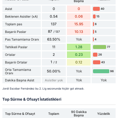
Başına
0
0
Asist
40
0.54
0.06
Beklenen Asistler (xA)
15
137
15.95
Toplam pas
6
87
10.13
Başarılı Paslar
5
/ 137
63.50%
Yok
Pas Tamamlama Oranı
4
11
1.28
Tehlikeli Paslar
77
2
0.23
Ortalar
26
1
0.12
Başarılı Ortalar
43
/ 2
Orta Tamamlama
50.00%
Yok
96
Oranı
Yok
Yok
Dakika Başına Asist
Asistler yok
Jordi Escobar Fernández bu 2. Lig sezonunda hiçbir gol atmadı.
Top Sürme & Ofsayt İstatistikleri
90 Dakika
Top Sürme & Ofsayt
Toplam
Yüzdelik
Başına