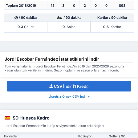
Toplam 2018/2019
18
3
0
2
0
0
893'
/ 90 dakika
/ 90 dakika
Kartlar / 90 dakika
0.3
Goller
0
Asist
0.6
Kartlar
Jordi Escobar Fernández İstatistiklerini İndir
Tüm yarışmalar için Jordi Escobar Fernández'in 2019'dan 2025/2026 sezonuna
kadar olan tüm verilerini indirin. Sezon toplamı ve sezon ortalamasını içerir.
CSV İndir (1 Kredi)
Ücretsiz Örnek CSV İndir »
SD Huesca Kadro
Jordi Escobar Fernández'in kulüp seviyesindeki takım arkadaşları
Forvetler
Pozisyon
Goller / 90'