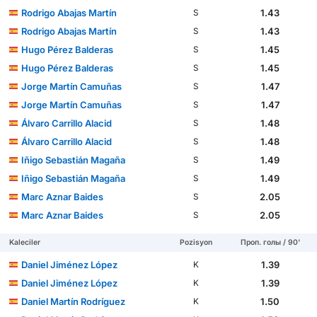
Rodrigo Abajas Martín
1.43
S
Rodrigo Abajas Martín
1.43
S
Hugo Pérez Balderas
1.45
S
Hugo Pérez Balderas
1.45
S
Jorge Martín Camuñas
1.47
S
Jorge Martín Camuñas
1.47
S
Álvaro Carrillo Alacid
1.48
S
Álvaro Carrillo Alacid
1.48
S
Iñigo Sebastián Magaña
1.49
S
Iñigo Sebastián Magaña
1.49
S
Marc Aznar Baides
2.05
S
Marc Aznar Baides
2.05
S
Kaleciler
Pozisyon
Проп. голы / 90'
Daniel Jiménez López
1.39
K
Daniel Jiménez López
1.39
K
Daniel Martín Rodríguez
1.50
K