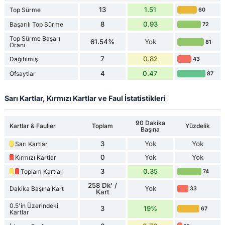
13
1.51
Top Sürme
60
8
0.93
Başarılı Top Sürme
72
Top Sürme Başarı
61.54%
Yok
81
Oranı
7
0.82
Dağıtılmış
43
4
0.47
Ofsaytlar
87
Sarı Kartlar, Kırmızı Kartlar ve Faul İstatistikleri
90 Dakika
Kartlar & Fauller
Toplam
Yüzdelik
Başına
3
Yok
Yok
Sarı Kartlar
0
Yok
Yok
Kırmızı Kartlar
3
0.35
Toplam Kartlar
74
258 Dk' /
Yok
Dakika Başına Kart
33
Kart
0.5'in Üzerindeki
3
19%
67
Kartlar