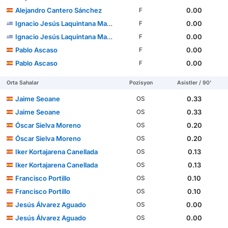
Alejandro Cantero Sánchez
0.00
F
Ignacio Jesús Laquintana Marsico
0.00
F
Ignacio Jesús Laquintana Marsico
0.00
F
Pablo Ascaso
0.00
F
Pablo Ascaso
0.00
F
Orta Sahalar
Pozisyon
Asistler / 90'
Jaime Seoane
0.33
OS
Jaime Seoane
0.33
OS
Óscar Sielva Moreno
0.20
OS
Óscar Sielva Moreno
0.20
OS
Iker Kortajarena Canellada
0.13
OS
Iker Kortajarena Canellada
0.13
OS
Francisco Portillo
0.10
OS
Francisco Portillo
0.10
OS
Jesús Álvarez Aguado
0.00
OS
Jesús Álvarez Aguado
0.00
OS