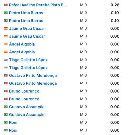
Rafael Avelino Pereira Pinto Barbosa
0.28
MID
Pedro Lima Barros
0.10
MID
Pedro Lima Barros
0.10
MID
Jaume Grau Ciscar
0.00
MID
Jaume Grau Ciscar
0.00
MID
Ángel Algobia
0.00
MID
Ángel Algobia
0.00
MID
Tiago Galletto López
0.00
MID
Tiago Galletto López
0.00
MID
Gustavo Pinto Mendonça
0.00
MID
Gustavo Pinto Mendonça
0.00
MID
Bruno Lourenço
0.00
MID
Bruno Lourenço
0.00
MID
Gustavo Assunção
0.00
MID
Gustavo Assunção
0.00
MID
Roni
0.00
MID
Roni
0.00
MID