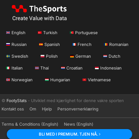
English
Turkish
Portuguese
Russian
Spanish
French
Romanian
Swedish
Polish
German
Dutch
Italian
Thai
Croatian
Indonesian
Norwegian
Hungarian
Vietnamese
©
FootyStats
- Utviklet med kjærlighet for denne vakre sporten
Kontakt oss
Om
Hjelp
Personvernerklæring
Terms & Conditions (English)
News (English)
BLI MED I PREMIUM. TJEN NÅ.