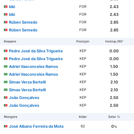
kiki
2.43
FOR
kiki
2.43
FOR
Rúben Semedo
2.65
FOR
Rúben Semedo
2.65
FOR
Keepere
Posisjon
Innslup./90'
Pedro José da Silva Trigueira
0.00
KEP
Pedro José da Silva Trigueira
0.00
KEP
Adriel Vasconcelos Ramos
1.50
KEP
Adriel Vasconcelos Ramos
1.50
KEP
Simao Verza Bertelli
2.10
KEP
Simao Verza Bertelli
2.10
KEP
João Gonçalves
2.50
KEP
João Gonçalves
2.50
KEP
Mangere
Alder
Seier %
José Albano Ferreira da Mota
0
62
%