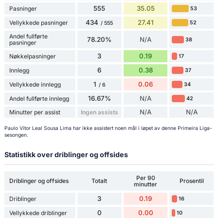
555
35.05
Pasninger
53
434
27.41
Vellykkede pasninger
52
/ 555
Andel fullførte
78.20%
N/A
38
pasninger
3
0.19
Nøkkelpasninger
17
6
0.38
Innlegg
37
1
0.06
Vellykkede innlegg
34
/ 6
16.67%
N/A
Andel fullførte innlegg
42
N/A
N/A
Minutter per assist
Ingen assists
Paulo Vitor Leal Sousa Lima har ikke assistert noen mål i løpet av denne Primeira Liga-
sesongen.
Statistikk over driblinger og offsides
Per 90
Driblinger og offsides
Totalt
Prosentil
minutter
3
0.19
Driblinger
16
0
0.00
Vellykkede driblinger
10