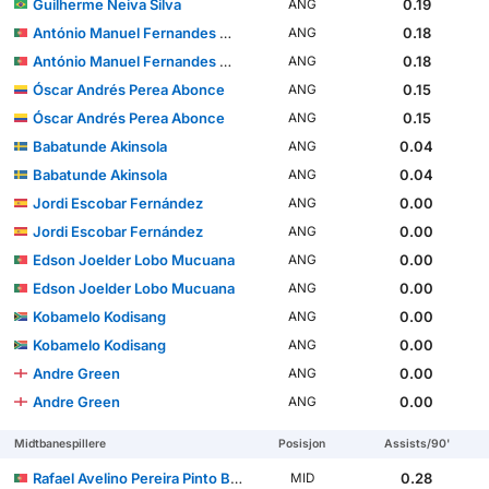
Guilherme Neiva Silva
0.19
ANG
António Manuel Fernandes Mendes
0.18
ANG
António Manuel Fernandes Mendes
0.18
ANG
Óscar Andrés Perea Abonce
0.15
ANG
Óscar Andrés Perea Abonce
0.15
ANG
Babatunde Akinsola
0.04
ANG
Babatunde Akinsola
0.04
ANG
Jordi Escobar Fernández
0.00
ANG
Jordi Escobar Fernández
0.00
ANG
Edson Joelder Lobo Mucuana
0.00
ANG
Edson Joelder Lobo Mucuana
0.00
ANG
Kobamelo Kodisang
0.00
ANG
Kobamelo Kodisang
0.00
ANG
Andre Green
0.00
ANG
Andre Green
0.00
ANG
Midtbanespillere
Posisjon
Assists/90'
Rafael Avelino Pereira Pinto Barbosa
0.28
MID