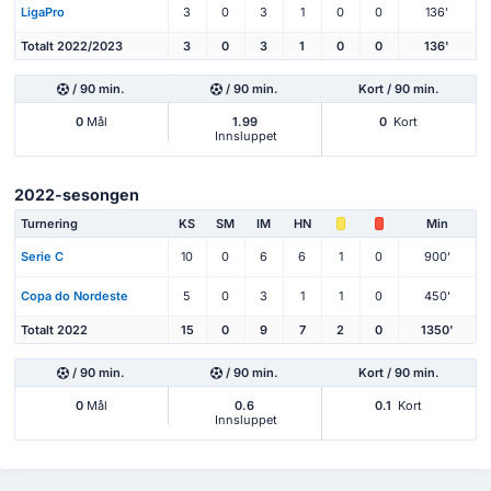
LigaPro
3
0
3
1
0
0
136'
Totalt 2022/2023
3
0
3
1
0
0
136'
/ 90 min.
/ 90 min.
Kort / 90 min.
0
Mål
1.99
0
Kort
Innsluppet
2022-sesongen
Turnering
KS
SM
IM
HN
Min
Serie C
10
0
6
6
1
0
900'
Copa do Nordeste
5
0
3
1
1
0
450'
Totalt 2022
15
0
9
7
2
0
1350'
/ 90 min.
/ 90 min.
Kort / 90 min.
0
Mål
0.6
0.1
Kort
Innsluppet