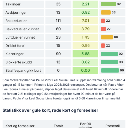
35
2.21
Taklinger
82
13
0.82
Avskjæringer
53
111
7.01
Bakkedueller
22
60
3.79
Bakkedueller vunnet
27
23
1.45
Luftdueller vunnet
66
15
0.95
Driblet forbi
22
90
5.68
Klareringer
92
13
0.82
Blokkerte skudd
93
0
0.00
Straffespark gikk bort
99
Som forsvarsspiller har Paulo Vitor Leal Sousa Lima sluppet inn 23 mål og hold nullen 4
ganger på 18 kamper i Primeira Liga 2025/2026-sesongen. Det betyr at når Paulo Vitor
Leal Sousa Lima er på banen, slipper laget deres inn et mål hvert 62 minutt. Videre har
de foretatt 2.21 taklinger og 0.82 avskjæringer for hvert 90 minutt de har vært på
banen. Paulo Vitor Leal Sousa Lima foretar også rundt 5.68 klareringer til samme tid.
Statistikk over gule kort, røde kort og forseelser
Per 90
Kort og forseelser
Totalt
Prosentil
minutter