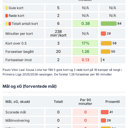
5
N/A
N/A
Gule kort
2
N/A
N/A
Røde kort
6
0.38
Totalt antall kort
84
238
N/A
Minutter per kort
28
min'/kort
3
17%
Kort over 0.5
58
20
1.26
Forseelser begått
50
2
0.13
Fortseelser imot
4
Paulo Vitor Leal Sousa Lima har fått 5 gule kort og 2 røde kort på 18 kamper så langt i
Primeira Liga 2025/2026-sesongen. De foretar 1.26 forseelser per 90 minutter.
Mål og xG (forventede mål)
Per 90
Mål, xG, skudd
Totalt
Prosentil
minutter
0
0
Scorede mål
41
0
0
Målinvolvering
28