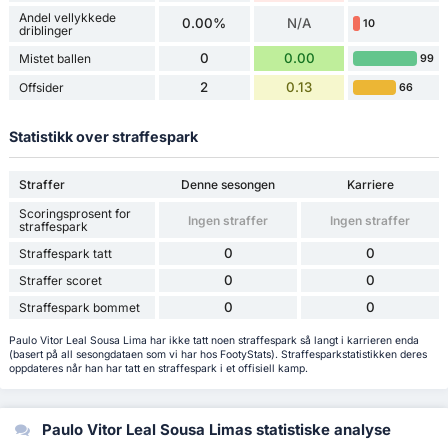
Andel vellykkede
0.00%
N/A
10
driblinger
0
0.00
Mistet ballen
99
2
0.13
Offsider
66
Statistikk over straffespark
Straffer
Denne sesongen
Karriere
Scoringsprosent for
Ingen straffer
Ingen straffer
straffespark
0
0
Straffespark tatt
0
0
Straffer scoret
0
0
Straffespark bommet
Paulo Vitor Leal Sousa Lima har ikke tatt noen straffespark så langt i karrieren enda
(basert på all sesongdataen som vi har hos FootyStats). Straffesparkstatistikken deres
oppdateres når han har tatt en straffespark i et offisiell kamp.
Paulo Vitor Leal Sousa Limas statistiske analyse