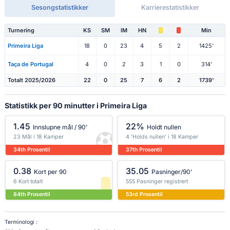
Sesongstatistikker
Karrierestatistikker
Turnering
KS
SM
IM
HN
Min
Primeira Liga
18
0
23
4
5
2
1425'
Taça de Portugal
4
0
2
3
1
0
314'
Totalt 2025/2026
22
0
25
7
6
2
1739'
Statistikk per 90 minutter i Primeira Liga
1.45
22%
Innslupne mål / 90'
Holdt nullen
23 Mål i 18 Kamper
4 'Holds nullen' i 18 Kamper
34th Prosentil
37th Prosentil
0.38
35.05
Kort per 90
Pasninger/90'
6 Kort totalt
555 Pasninger registrert
84th Prosentil
53rd Prosentil
Terminologi :