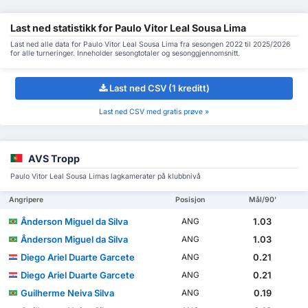
Last ned statistikk for Paulo Vitor Leal Sousa Lima
Last ned alle data for Paulo Vitor Leal Sousa Lima fra sesongen 2022 til 2025/2026
for alle turneringer. Inneholder sesongtotaler og sesonggjennomsnitt.
Last ned CSV (1 kreditt)
Last ned CSV med gratis prøve »
AVS Tropp
Paulo Vitor Leal Sousa Limas lagkamerater på klubbnivå
Angripere
Posisjon
Mål/90'
Ânderson Miguel da Silva
1.03
ANG
Ânderson Miguel da Silva
1.03
ANG
Diego Ariel Duarte Garcete
0.21
ANG
Diego Ariel Duarte Garcete
0.21
ANG
Guilherme Neiva Silva
0.19
ANG