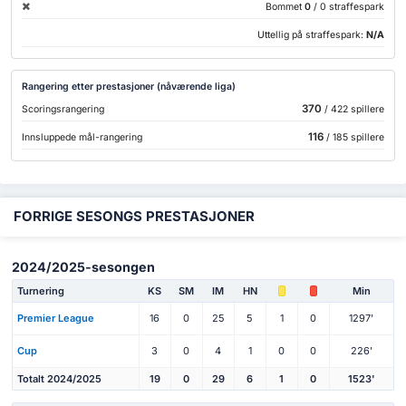
Bommet
0
/ 0 straffespark
Uttellig på straffespark:
N/A
Rangering etter prestasjoner (nåværende liga)
370
Scoringsrangering
/ 422 spillere
116
Innsluppede mål-rangering
/ 185 spillere
FORRIGE SESONGS PRESTASJONER
2024/2025-sesongen
Turnering
KS
SM
IM
HN
Min
Premier League
16
0
25
5
1
0
1297'
Cup
3
0
4
1
0
0
226'
Totalt 2024/2025
19
0
29
6
1
0
1523'