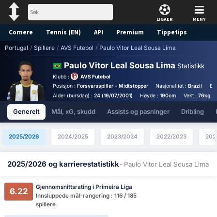
LIGAER
MENY
Cornere
Tennis (EN)
API
Premium
Tippetips
Portugal
/
Spillere
/
AVS Futebol
/
Paulo Vitor Leal Sousa Lima
Paulo Vitor Leal Sousa Lima
Statistikk
Klubb :
AVS Futebol
Posisjon :
Forsvarsspiller - Midtstopper
Nasjonalitet :
Brazil
Bir
Alder (bursdag) :
24 (19/07/2001)
Høyde :
190cm
Vekt :
76kg
Generelt
Mål, xG, skudd
Assists og pasninger
Dribling
2025/2026
2024/2025
2023/2024
2022/2023
202
2025/2026 og karrierestatistikk
- Paulo Vitor Leal Sousa Lima
Gjennomsnittsrating i Primeira Liga
6.22
Innsluppede mål-rangering : 116 / 185
spillere