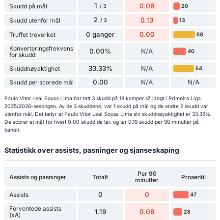
1
0.06
Skudd på mål
20
/ 3
2
0.13
Skudd utenfor mål
13
/ 3
0 ganger
0.00
Truffet treverket
68
Konverteringsfrekvens
0.00%
N/A
40
for skudd
33.33%
N/A
Skuddnøyaktighet
64
0.00
N/A
N/A
Skudd per scorede mål
Paulo Vitor Leal Sousa Lima har tatt 3 skudd på 18 kamper så langt i Primeira Liga
2025/2026-sesongen. Av de 3 skuddene, var 1 skudd på mål og de andre 2 skudd var
utenfor mål. Det betyr at Paulo Vitor Leal Sousa Lima sin skuddnøyaktighet er 33.33%.
De scorer et mål for hvert 0.00 skudd de tar, og tar 0.19 skudd per 90 minutter på
banen.
Statistikk over assists, pasninger og sjanseskaping
Per 90
Assists og pasninger
Totalt
Prosentil
minutter
0
0
Assists
47
Forventede assists
1.19
0.08
28
(xA)