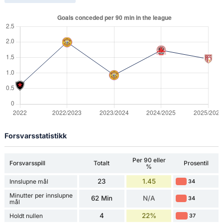
Forsvarsstatistikk
Per 90 eller
Forsvarsspill
Totalt
Prosentil
%
23
1.45
Innslupne mål
34
Minutter per innslupne
62 Min
N/A
34
mål
4
22%
Holdt nullen
37