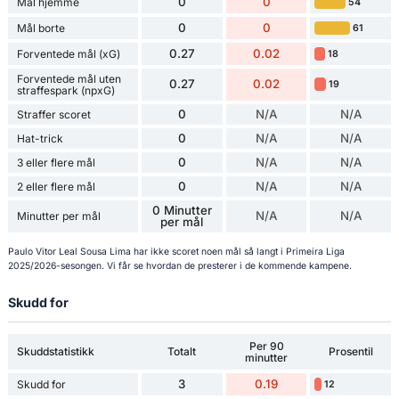
0
0
Mål hjemme
54
0
0
Mål borte
61
0.27
0.02
Forventede mål (xG)
18
Forventede mål uten
0.27
0.02
19
straffespark (npxG)
0
N/A
N/A
Straffer scoret
0
N/A
N/A
Hat-trick
0
N/A
N/A
3 eller flere mål
0
N/A
N/A
2 eller flere mål
0 Minutter
N/A
N/A
Minutter per mål
per mål
Paulo Vitor Leal Sousa Lima har ikke scoret noen mål så langt i Primeira Liga
2025/2026-sesongen. Vi får se hvordan de presterer i de kommende kampene.
Skudd for
Per 90
Skuddstatistikk
Totalt
Prosentil
minutter
3
0.19
Skudd for
12