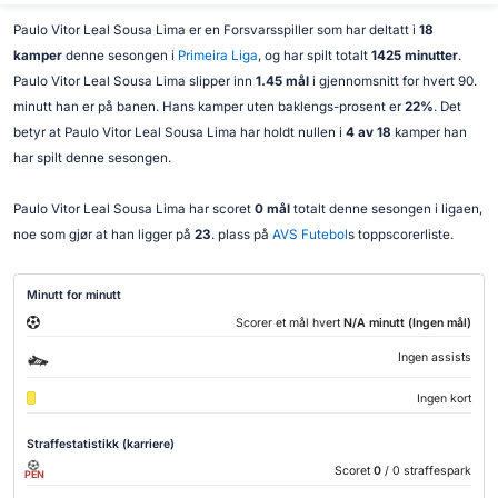
Paulo Vitor Leal Sousa Lima er en Forsvarsspiller som har deltatt i
18
kamper
denne sesongen i
Primeira Liga
, og har spilt totalt
1425 minutter
.
Paulo Vitor Leal Sousa Lima slipper inn
1.45 mål
i gjennomsnitt for hvert 90.
minutt han er på banen. Hans kamper uten baklengs-prosent er
22%
. Det
betyr at Paulo Vitor Leal Sousa Lima har holdt nullen i
4 av 18
kamper han
har spilt denne sesongen.
Paulo Vitor Leal Sousa Lima har scoret
0 mål
totalt denne sesongen i ligaen,
noe som gjør at han ligger på
23
. plass på
AVS Futebol
s toppscorerliste.
Minutt for minutt
Scorer et mål hvert
N/A minutt (Ingen mål)
Ingen assists
Ingen kort
Straffestatistikk (karriere)
Scoret
0
/ 0 straffespark
PEN