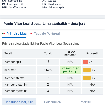
SM
: Scorede mål
AS
: Assists
IM
: Innslupne mål
HN
: Holdt nullen
PEN
: Straffer scoret
Min
: Minutter spilt
Paulo Vitor Leal Sousa Lima statistikk - detaljert
Primeira Liga
Taça de Portugal
Primeira Liga statistikk for Paulo Vitor Leal Sousa Lima
Per 90
Totalt
Totalt
Prosentil
minutter
18
Kamper spilt
N/A
37
79 minutter
1425
minutter
55
per kamp
16
Kamper startet
N/A
55
2
N/A
Kamper byttet inn
N/A
3
N/A
Kamper byttet ut
N/A
Innslupne mål / 90'
Holdt nullen
Mål/90'