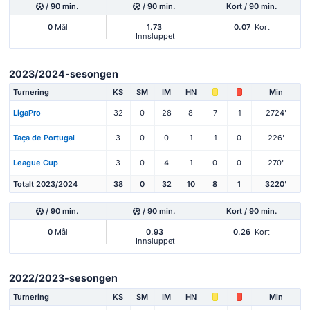
/ 90 min.
/ 90 min.
Kort / 90 min.
0
Mål
1.73
0.07
Kort
Innsluppet
2023/2024-sesongen
Turnering
KS
SM
IM
HN
Min
LigaPro
32
0
28
8
7
1
2724'
Taça de Portugal
3
0
0
1
1
0
226'
League Cup
3
0
4
1
0
0
270'
Totalt 2023/2024
38
0
32
10
8
1
3220'
/ 90 min.
/ 90 min.
Kort / 90 min.
0
Mål
0.93
0.26
Kort
Innsluppet
2022/2023-sesongen
Turnering
KS
SM
IM
HN
Min