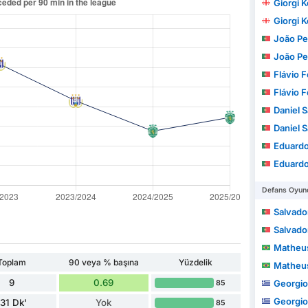
Giorgi 
Giorgi 
João Pedro A
João Pedro A
Flávio Fe
Flávio Fe
Daniel 
Daniel 
Eduardo Manuel Frei
Eduardo Manuel Frei
Defans Oyunc
Salvado
Salvado
Matheus
Toplam
90 veya % başına
Yüzdelik
Matheus
9
0.69
Georgio
85
Georgio
131 Dk'
Yok
85