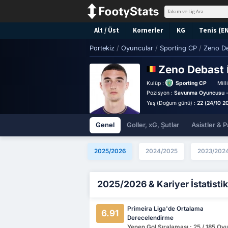
Alt / Üst
Kornerler
KG
Tenis (E
Portekiz
/
Oyuncular
/
Sporting CP
/
Zeno D
Zeno Debast
Kulüp :
Sporting CP
Mill
Pozisyon :
Savunma Oyuncusu -
Yaş (Doğum günü) :
22 (24/10 2
Genel
Goller, xG, Şutlar
Asistler & P
2025/2026
2024/2025
2023/202
2025/2026 & Kariyer İstatistik
Primeira Liga'de Ortalama
6.91
Derecelendirme
Yenen Gol Sıralaması : 25 / 185 Oy