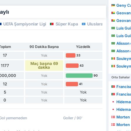
Geny C
aylı
Geovany 
Geovany 
UEFA Şampiyonlar Ligi
Süper Kupa
Uluslararası Hazırlık M
Luis Guilhe
Luis Guilhe
Alisson d
Toplam
90 Dakika Başına
Yüzdelik
Alisson d
17
Yok
33
Souley
Maç başına 69
1177
43
Souley
dakika
,000,000
Yok
90
Orta Sahalar
12
Yok
41
Francis
5
Yok
Yok
Francis
0
Yok
Yok
Hidemas
Hidemas
Morten
Gol yememeden
Goller / 90'
Morten