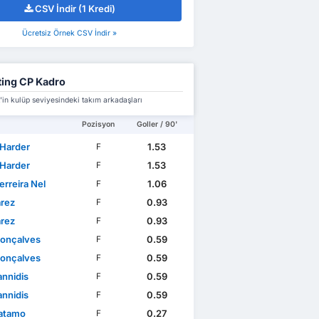
CSV İndir (1 Kredi)
Ücretsiz Örnek CSV İndir »
ting CP Kadro
in kulüp seviyesindeki takım arkadaşları
Pozisyon
Goller / 90'
 Harder
1.53
F
 Harder
1.53
F
erreira Nel
1.06
F
árez
0.93
F
árez
0.93
F
Gonçalves
0.59
F
Gonçalves
0.59
F
annidis
0.59
F
annidis
0.59
F
atamo
0.27
F