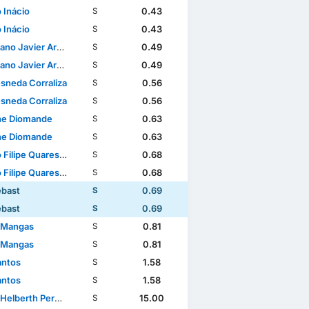
 Inácio
0.43
S
 Inácio
0.43
S
Javier Araújo Vilches
0.49
S
Javier Araújo Vilches
0.49
S
esneda Corraliza
0.56
S
esneda Corraliza
0.56
S
e Diomande
0.63
S
e Diomande
0.63
S
e Quaresma Coimbra Simões
0.68
S
e Quaresma Coimbra Simões
0.68
S
ebast
0.69
S
ebast
0.69
S
 Mangas
0.81
S
 Mangas
0.81
S
antos
1.58
S
antos
1.58
S
erth Pereira Junior
15.00
S