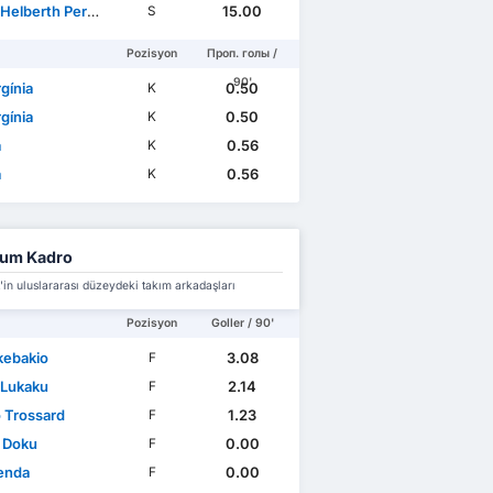
erth Pereira Junior
15.00
S
Pozisyon
Проп. голы /
90'
gínia
0.50
K
gínia
0.50
K
a
0.56
K
a
0.56
K
ium Kadro
in uluslararası düzeydeki takım arkadaşları
Pozisyon
Goller / 90'
kebakio
3.08
F
 Lukaku
2.14
F
 Trossard
1.23
F
 Doku
0.00
F
enda
0.00
F