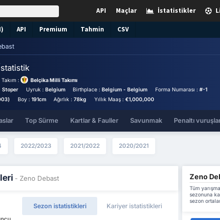
API
Maçlar
İstatistikler
L
N)
API
Premium
Tahmin
CSV
ebast
İstatistik
i Takım :
Belçika Milli Takımı
 Stoper
Uyruk :
Belgium
Birthplace :
Belgium - Belgium
Forma Numarası :
#-1
003)
Boy :
191cm
Ağırlık :
78kg
Yıllık Maaş :
€1,000,000
aslar
Top Sürme
Kartlar & Fauller
Savunmak
Penaltı vuruşlar
4
2022/2023
2021/2022
2020/2021
Zeno Deba
leri
- Zeno Debast
Tüm yarışma
sezonuna kad
sezon ortalam
Sezon istatistikleri
Kariyer istatistikleri
uncu