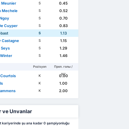
 Meunier
0.45
S
n Mechele
0.52
S
 Ngoy
0.70
S
De Cuyper
0.83
S
ebast
1.13
S
y Castagne
1.15
S
 Seys
1.29
S
 Winter
1.46
S
Pozisyon
Проп. голы /
90'
 Courtois
0.00
K
ls
1.00
K
Lammens
2.00
K
r ve Unvanlar
 kariyerinde şu ana kadar 0 şampiyonluğu