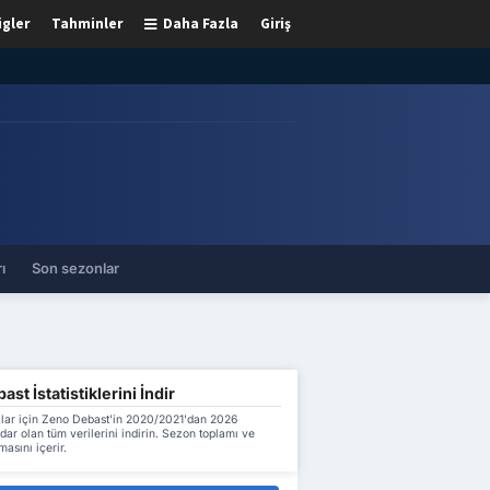
igler
Tahminler
Daha Fazla
Giriş
ı
Son sezonlar
st İstatistiklerini İndir
lar için Zeno Debast'in 2020/2021'dan 2026
ar olan tüm verilerini indirin. Sezon toplamı ve
asını içerir.