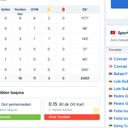
Goller
Yenilen
GYM
Dk'
Gol
0
9
6
2
0
1177'
0
0
1
0
0
96'
Spor
0
3
1
1
0
149'
Zeno Debast'
0
0
0
0
0
21'
Forvetler
Conrad
1
1
0
0
0
80'
Conrad
0
6
3
0
0
540'
Rafael F
1
19
11
3
0
2063'
Luis Su
Luis Su
tikler başına
Pedro 
0.15
Pedro 
Gol yememeden
90 dk Ort Kart
Temiz Maçlar
2 Toplam Kartlar
Fotis Io
üzdelik
32nd Yüzdelik
Fotis Io
Geny C