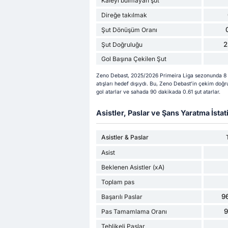
Kaleyi bulmayan şut
Direğe takılmak
Şut Dönüşüm Oranı
2
Şut Doğruluğu
Gol Başına Çekilen Şut
Zeno Debast, 2025/2026 Primeira Liga sezonunda 8 şu 
atışları hedef dışıydı. Bu, Zeno Debast'in çekim doğr
gol atarlar ve sahada 90 dakikada 0.61 şut atarlar.
Asistler, Paslar ve Şans Yaratma İstati
Asistler & Paslar
Asist
Beklenen Asistler (xA)
Toplam pas
9
Başarılı Paslar
Pas Tamamlama Oranı
Tehlikeli Paslar