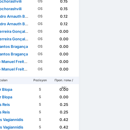
Kochorashvili
0.15
OS
Kochorashvili
0.15
OS
rnauth Barrocas Simões
0.12
OS
rnauth Barrocas Simões
0.12
OS
rreira Gonçalves
0.00
OS
rreira Gonçalves
0.00
OS
Santos Bragança
0.00
OS
Santos Bragança
0.00
OS
tas Monteiro Ferreira Felicíssimo
0.00
OS
tas Monteiro Ferreira Felicíssimo
0.00
OS
uları
Pozisyon
Проп. голы /
90'
r Blopa
0.00
S
r Blopa
0.00
S
 Reis
0.25
S
 Reis
0.25
S
s Vagiannidis
0.42
S
s Vagiannidis
0.42
S