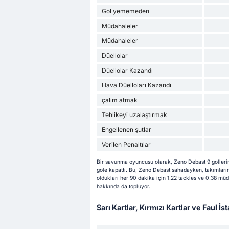
Gol yememeden
Müdahaleler
Müdahaleler
Düellolar
Düellolar Kazandı
Hava Düelloları Kazandı
çalım atmak
Tehlikeyi uzalaştırmak
Engellenen şutlar
Verilen Penaltılar
Bir savunma oyuncusu olarak, Zeno Debast 9 golleri
gole kapattı. Bu, Zeno Debast sahadayken, takımlarını
oldukları her 90 dakika için 1.22 tackles ve 0.38 mü
hakkında da topluyor.
Sarı Kartlar, Kırmızı Kartlar ve Faul İsta