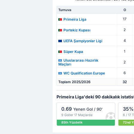
Turnuva
O
17
Primeira Liga
2
Portekiz Kupası
4
UEFA Şampiyonlar Ligi
1
Süper Kupa
Uluslararası Hazırlık
2
Maçları
6
WC Qualification Europe
Toplam 2025/2026
32
Primeira Liga'deki 90 dakikalık istatis
0.69
35%
Yenen Gol / 90'
9 Goller 17 Maçlarda
6 / 17 
85th Yüzdelik
72nd Y