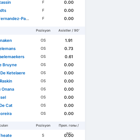
tassin
0.00
F
dts
0.00
F
ernandez-Pardo
0.00
F
Pozisyon
Asistler / 90'
anaken
1.91
OS
ielemans
0.73
OS
Saelemaekers
0.61
OS
e Bruyne
0.00
OS
 De Ketelaere
0.00
OS
 Raskin
0.00
OS
 Onana
0.00
OS
tsel
0.00
OS
De Cat
0.00
OS
oreira
0.00
OS
uları
Pozisyon
Проп. голы /
90'
Theate
0.00
S