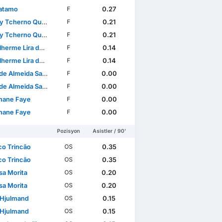
atamo
0.27
F
Tcherno Quenda
0.21
F
Tcherno Quenda
0.21
F
açları
WC Qualification Europe
rme Lira dos Santos
0.14
F
rme Lira dos Santos
0.14
F
e Almeida Santos
0.00
F
e Almeida Santos
0.00
F
mane Faye
0.00
F
mane Faye
0.00
F
Pozisyon
Asistler / 90'
co Trincão
0.35
OS
co Trincão
0.35
OS
a Morita
0.20
OS
a Morita
0.20
OS
 Hjulmand
0.15
OS
 Hjulmand
0.15
OS