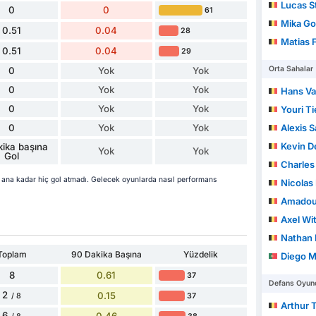
Lucas S
0
0
61
Mika Go
0.51
0.04
28
Matias F
0.51
0.04
29
Orta Sahalar
0
Yok
Yok
0
Yok
Yok
Hans V
0
Yok
Yok
Youri T
0
Yok
Yok
Alexis 
Kevin D
ika başına
Yok
Yok
Gol
Charles
ana kadar hiç gol atmadı. Gelecek oyunlarda nasıl performans
Nicolas
Amadou
Axel Wi
Nathan 
Toplam
90 Dakika Başına
Yüzdelik
Diego M
8
0.61
37
Defans Oyunc
2
0.15
37
/ 8
Arthur 
6
0.46