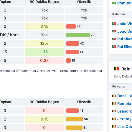
Toplam
90 Dakika Başına
Yüzdelik
Rômulo Helb
2
Yok
Yok
Kaleciler
0
Yok
Yok
João Vir
2
0.15
32
João Vir
Dk' / Kart
Yok
79
Rui Silv
2
12%
42
Rui Silv
15
1.15
41
5
0.38
15
Belg
zonunda 17 maçlarında 2 sarı kart ve 0 kırmızı kart aldı. 90 dakikada
Zeno Debast'
Forvetler
Dodi Lu
Toplam
90 Dakika Başına
Yüzdelik
Romelu
0
0
41
Leandro
Jeremy
2
0.15
56
Lois Op
0
0
54