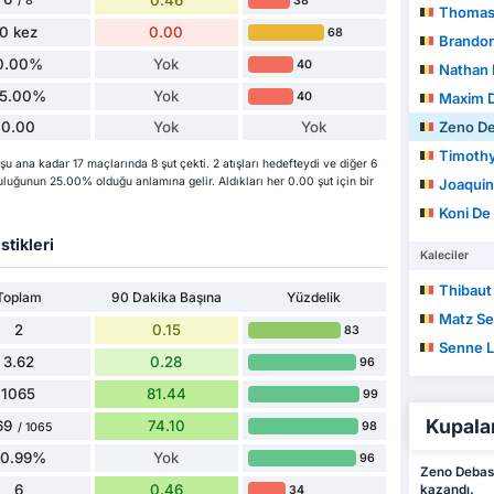
38
/ 8
Thomas
0 kez
0.00
68
Brando
0.00%
Yok
40
Nathan
5.00%
Yok
40
Maxim 
0.00
Yok
Yok
Zeno D
Timoth
ana kadar 17 maçlarında 8 şut çekti. 2 atışları hedefteydi ve diğer 6
uluğunun 25.00% olduğu anlamına gelir. Aldıkları her 0.00 şut için bir
Joaquin
Koni De
stikleri
Kaleciler
Thibaut
Toplam
90 Dakika Başına
Yüzdelik
Matz Se
2
0.15
83
Senne 
3.62
0.28
96
1065
81.44
99
Kupala
69
74.10
98
/ 1065
90.99%
Yok
96
Zeno Debast
6
0.46
kazandı.
34