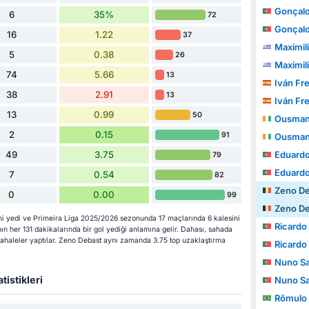
Gonçalo
6
35%
72
Gonçalo
16
1.22
37
Maximiliano 
5
0.38
26
Maximiliano 
74
5.66
13
Iván Fr
38
2.91
13
Iván Fr
13
0.99
50
Ousman
2
0.15
91
Ousman
49
3.75
Eduardo Filip
79
Eduardo Filip
7
0.54
82
Zeno D
0
0.00
99
Zeno D
ni yedi ve Primeira Liga 2025/2026 sezonunda 17 maçlarında 6 kalesini
Ricardo
n her 131 dakikalarında bir gol yediği anlamına gelir. Dahası, sahada
dahaleler yaptılar. Zeno Debast aynı zamanda 3.75 top uzaklaştırma
Ricardo
Nuno S
tistikleri
Nuno S
Rômulo Helb