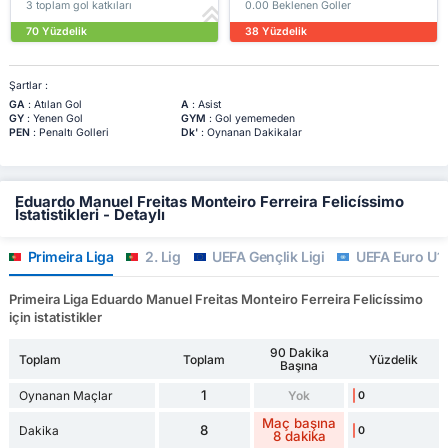
3 toplam gol katkıları
0.00 Beklenen Goller
70 Yüzdelik
38 Yüzdelik
Şartlar :
GA
: Atılan Gol
A
: Asist
GY
: Yenen Gol
GYM
: Gol yememeden
PEN
: Penaltı Golleri
Dk'
: Oynanan Dakikalar
Eduardo Manuel Freitas Monteiro Ferreira Felicíssimo
İstatistikleri - Detaylı
Primeira Liga
2. Lig
UEFA Gençlik Ligi
UEFA Euro U19
Primeira Liga Eduardo Manuel Freitas Monteiro Ferreira Felicíssimo
için istatistikler
90 Dakika
Toplam
Toplam
Yüzdelik
Başına
1
Oynanan Maçlar
Yok
0
Maç başına
8
Dakika
0
8 dakika