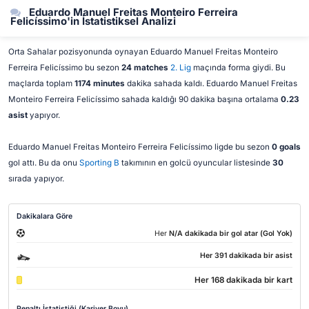
Eduardo Manuel Freitas Monteiro Ferreira
Felicíssimo'in İstatistiksel Analizi
Orta Sahalar pozisyonunda oynayan Eduardo Manuel Freitas Monteiro
Ferreira Felicíssimo bu sezon
24 matches
2. Lig
maçında forma giydi. Bu
maçlarda toplam
1174 minutes
dakika sahada kaldı. Eduardo Manuel Freitas
Monteiro Ferreira Felicíssimo sahada kaldığı 90 dakika başına ortalama
0.23
asist
yapıyor.
Eduardo Manuel Freitas Monteiro Ferreira Felicíssimo ligde bu sezon
0 goals
gol attı. Bu da onu
Sporting B
takımının en golcü oyuncular listesinde
30
sırada yapıyor.
Dakikalara Göre
Her
N/A dakikada bir gol atar (Gol Yok)
Her 391 dakikada bir asist
Her 168 dakikada bir kart
Penaltı İstatistiği (Kariyer Boyu)