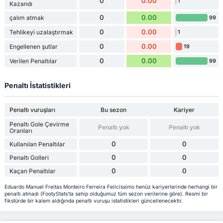
0
0.00
1
Kazandı
0
0.00
çalım atmak
99
0
0.00
Tehlikeyi uzalaştırmak
1
0
0.00
Engellenen şutlar
19
0
0.00
Verilen Penaltılar
99
Penaltı İstatistikleri
Penaltı vuruşları
Bu sezon
Kariyer
Penaltı Gole Çevirme
Penaltı yok
Penaltı yok
Oranları
0
0
Kullanılan Penaltılar
0
0
Penaltı Golleri
0
0
Kaçan Penaltılar
Eduardo Manuel Freitas Monteiro Ferreira Felicíssimo henüz kariyerlerinde herhangi bir
penaltı atmadı (FootyStats'ta sahip olduğumuz tüm sezon verilerine göre). Resmi bir
fikstürde bir kalem aldığında penaltı vuruşu istatistikleri güncellenecektir.