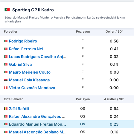
Sporting CP II Kadro
Eduardo Manuel Freitas Monteiro Ferreira Felicíssimo'in kulüp seviyesindeki takım
arkadaşları
Forvetler
Pozisyon
Goller / 90'
Rodrigo Ribeiro
0.58
F
Rafael Ferreira Nel
0.41
F
Lucas Rodrigues Cavalho Anjos
0.32
F
Gabriel Silva
0.14
F
Mauro Meireles Couto
0.08
F
Manuel Gola Kissanga
0.00
F
Víctor Guzmán Mendoza
0.00
F
Orta Sahalar
Pozisyon
Asistler / 90'
Zaïd Bafdili
0.64
OS
Rafael Alexandre Gonçalves Besugo
0.24
OS
Eduardo Manuel Freitas Monteiro Ferreira Felicíssimo
0.23
OS
Manuel Ascenção Bebiano Mendonça
0.16
OS