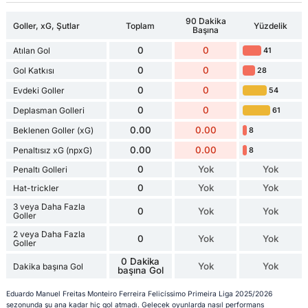
90 Dakika
Goller, xG, Şutlar
Toplam
Yüzdelik
Başına
0
0
Atılan Gol
41
0
0
Gol Katkısı
28
0
0
Evdeki Goller
54
0
0
Deplasman Golleri
61
0.00
0.00
Beklenen Goller (xG)
8
0.00
0.00
Penaltısız xG (npxG)
8
0
Yok
Yok
Penaltı Golleri
0
Yok
Yok
Hat-trickler
3 veya Daha Fazla
0
Yok
Yok
Goller
2 veya Daha Fazla
0
Yok
Yok
Goller
0 Dakika
Yok
Yok
Dakika başına Gol
başına Gol
Eduardo Manuel Freitas Monteiro Ferreira Felicíssimo Primeira Liga 2025/2026
sezonunda şu ana kadar hiç gol atmadı. Gelecek oyunlarda nasıl performans