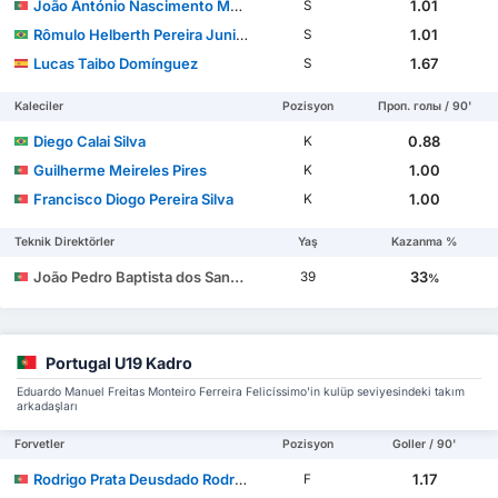
João António Nascimento Muniz
1.01
S
Rômulo Helberth Pereira Junior
1.01
S
Lucas Taibo Domínguez
1.67
S
Kaleciler
Pozisyon
Проп. голы / 90'
Diego Calai Silva
0.88
K
Guilherme Meireles Pires
1.00
K
Francisco Diogo Pereira Silva
1.00
K
Teknik Direktörler
Yaş
Kazanma %
João Pedro Baptista dos Santos Brito Gião
33
39
%
Portugal U19 Kadro
Eduardo Manuel Freitas Monteiro Ferreira Felicíssimo'in kulüp seviyesindeki takım
arkadaşları
Forvetler
Pozisyon
Goller / 90'
Rodrigo Prata Deusdado Rodrigues
1.17
F