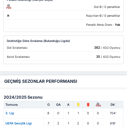
Gol
0
/ 0 penaltılar
PEN
Kaçırılan
0
/ 0 penaltılar
Penaltı Atma Oranı :
Yok
İstatistiğe Göre Sıralama (Bulunduğu Ligde)
362
Gol Sıralaması
/ 432 Oyuncu
35
Asist Sıralaması
/ 432 Oyuncu
GEÇMİŞ SEZONLAR PERFORMANSI
2024/2025 Sezonu
Turnuva
O
GA
A
Dk'
PEN
3. Lig
8
0
1
1
0
0
704'
UEFA Gençlik Ligi
7
2
1
2
0
0
618'