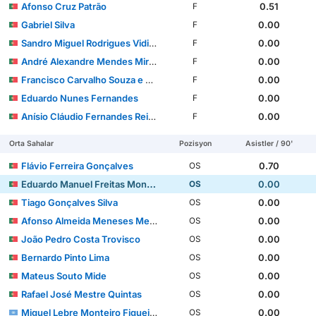
Afonso Cruz Patrão
0.51
F
Gabriel Silva
0.00
F
Sandro Miguel Rodrigues Vidigal
0.00
F
André Alexandre Mendes Miranda
0.00
F
Francisco Carvalho Souza e Silva
0.00
F
Eduardo Nunes Fernandes
0.00
F
Anísio Cláudio Fernandes Reis Cabral
0.00
F
Orta Sahalar
Pozisyon
Asistler / 90'
Flávio Ferreira Gonçalves
0.70
OS
Eduardo Manuel Freitas Monteiro Ferreira Felicíssimo
0.00
OS
Tiago Gonçalves Silva
0.00
OS
Afonso Almeida Meneses Meireles
0.00
OS
João Pedro Costa Trovisco
0.00
OS
Bernardo Pinto Lima
0.00
OS
Mateus Souto Mide
0.00
OS
Rafael José Mestre Quintas
0.00
OS
Miguel Lebre Monteiro Figueiredo
0.00
OS