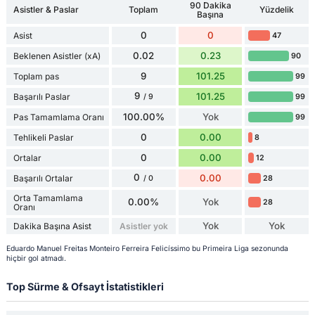
90 Dakika
Asistler & Paslar
Toplam
Yüzdelik
Başına
0
0
Asist
47
0.02
0.23
Beklenen Asistler (xA)
90
9
101.25
Toplam pas
99
9
101.25
Başarılı Paslar
99
/ 9
100.00%
Yok
Pas Tamamlama Oranı
99
0
0.00
Tehlikeli Paslar
8
0
0.00
Ortalar
12
0
0.00
Başarılı Ortalar
28
/ 0
Orta Tamamlama
0.00%
Yok
28
Oranı
Yok
Yok
Dakika Başına Asist
Asistler yok
Eduardo Manuel Freitas Monteiro Ferreira Felicíssimo bu Primeira Liga sezonunda
hiçbir gol atmadı.
Top Sürme & Ofsayt İstatistikleri