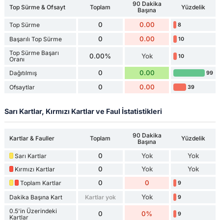
90 Dakika
Top Sürme & Ofsayt
Toplam
Yüzdelik
Başına
0
0.00
Top Sürme
8
0
0.00
Başarılı Top Sürme
10
Top Sürme Başarı
0.00%
Yok
10
Oranı
0
0.00
Dağıtılmış
99
0
0.00
Ofsaytlar
39
Sarı Kartlar, Kırmızı Kartlar ve Faul İstatistikleri
90 Dakika
Kartlar & Fauller
Toplam
Yüzdelik
Başına
0
Yok
Yok
Sarı Kartlar
0
Yok
Yok
Kırmızı Kartlar
0
0
Toplam Kartlar
9
Yok
Dakika Başına Kart
Kartlar yok
9
0.5'in Üzerindeki
0
0%
9
Kartlar