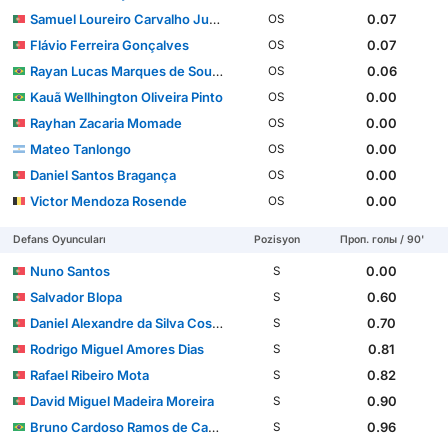
Samuel Loureiro Carvalho Justo
0.07
OS
Flávio Ferreira Gonçalves
0.07
OS
Rayan Lucas Marques de Souza
0.06
OS
Kauã Wellhington Oliveira Pinto
0.00
OS
Rayhan Zacaria Momade
0.00
OS
Mateo Tanlongo
0.00
OS
Daniel Santos Bragança
0.00
OS
Victor Mendoza Rosende
0.00
OS
Defans Oyuncuları
Pozisyon
Проп. голы / 90'
Nuno Santos
0.00
S
Salvador Blopa
0.60
S
Daniel Alexandre da Silva Costa
0.70
S
Rodrigo Miguel Amores Dias
0.81
S
Rafael Ribeiro Mota
0.82
S
David Miguel Madeira Moreira
0.90
S
Bruno Cardoso Ramos de Carvalho
0.96
S