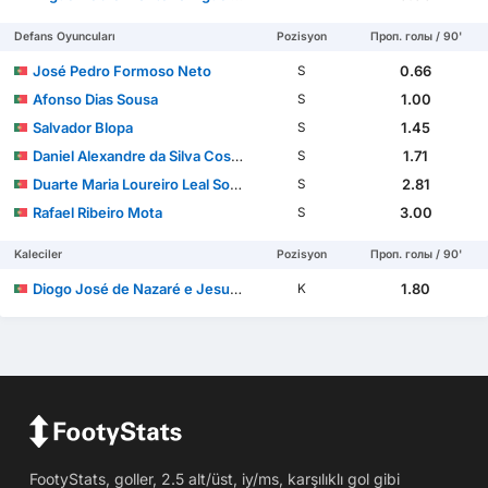
Defans Oyuncuları
Pozisyon
Проп. голы / 90'
José Pedro Formoso Neto
0.66
S
Afonso Dias Sousa
1.00
S
Salvador Blopa
1.45
S
Daniel Alexandre da Silva Costa
1.71
S
Duarte Maria Loureiro Leal Soares
2.81
S
Rafael Ribeiro Mota
3.00
S
Kaleciler
Pozisyon
Проп. голы / 90'
Diogo José de Nazaré e Jesus Ferreira
1.80
K
FootyStats, goller, 2.5 alt/üst, iy/ms, karşılıklı gol gibi