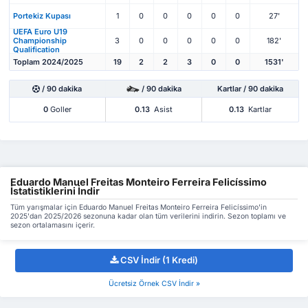
Portekiz Kupası
1
0
0
0
0
0
27'
UEFA Euro U19
Championship
3
0
0
0
0
0
182'
Qualification
Toplam 2024/2025
19
2
2
3
0
0
1531'
/ 90 dakika
/ 90 dakika
Kartlar / 90 dakika
0
Goller
0.13
Asist
0.13
Kartlar
Eduardo Manuel Freitas Monteiro Ferreira Felicíssimo
İstatistiklerini İndir
Tüm yarışmalar için Eduardo Manuel Freitas Monteiro Ferreira Felicíssimo'in
2025'dan 2025/2026 sezonuna kadar olan tüm verilerini indirin. Sezon toplamı ve
sezon ortalamasını içerir.
CSV İndir (1 Kredi)
Ücretsiz Örnek CSV İndir »