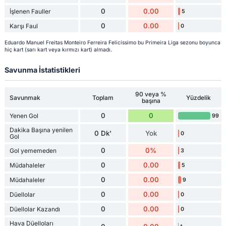
0
0.00
İşlenen Fauller
5
0
0.00
Karşı Faul
0
Eduardo Manuel Freitas Monteiro Ferreira Felicíssimo bu Primeira Liga sezonu boyunca
hiç kart (sarı kart veya kırmızı kart) almadı.
Savunma İstatistikleri
90 veya %
Savunmak
Toplam
Yüzdelik
başına
0
0
Yenen Gol
99
Dakika Başına yenilen
0 Dk'
Yok
0
Gol
0
0%
Gol yememeden
3
0
0.00
Müdahaleler
5
0
0.00
Müdahaleler
9
0
0.00
Düellolar
0
0
0.00
Düellolar Kazandı
0
Hava Düelloları