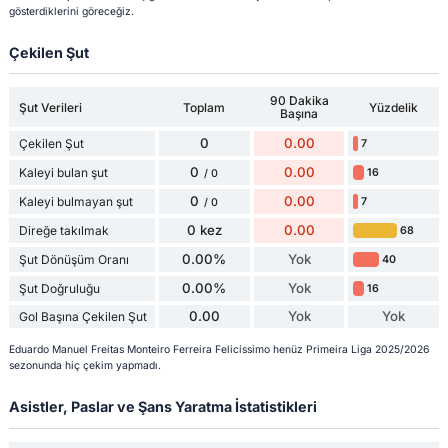
gösterdiklerini göreceğiz.
Çekilen Şut
90 Dakika
Şut Verileri
Toplam
Yüzdelik
Başına
0
0.00
Çekilen Şut
7
0
0.00
Kaleyi bulan şut
16
/ 0
0
0.00
Kaleyi bulmayan şut
7
/ 0
0 kez
0.00
Direğe takılmak
68
0.00%
Yok
Şut Dönüşüm Oranı
40
0.00%
Yok
Şut Doğruluğu
16
0.00
Yok
Yok
Gol Başına Çekilen Şut
Eduardo Manuel Freitas Monteiro Ferreira Felicíssimo henüz Primeira Liga 2025/2026
sezonunda hiç çekim yapmadı.
Asistler, Paslar ve Şans Yaratma İstatistikleri