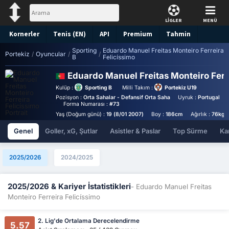
LİGLER
MENÜ
Kornerler
Tenis (EN)
API
Premium
Tahmin
Sporting
Eduardo Manuel Freitas Monteiro Ferreira
Portekiz
/
Oyuncular
/
/
B
Felicíssimo
Eduardo Manuel Freitas Monteiro Ferr
Kulüp :
Sporting B
Milli Takım :
Portekiz U19
Pozisyon :
Orta Sahalar - Defansif Orta Saha
Uyruk :
Portugal
Forma Numarası :
#73
Yaş (Doğum günü) :
19 (8/01 2007)
Boy :
186cm
Ağırlık :
76kg
Genel
Goller, xG, Şutlar
Asistler & Paslar
Top Sürme
Kar
2025/2026
2024/2025
2025/2026 & Kariyer İstatistikleri
- Eduardo Manuel Freitas
Monteiro Ferreira Felicíssimo
2. Lig'de Ortalama Derecelendirme
5.57