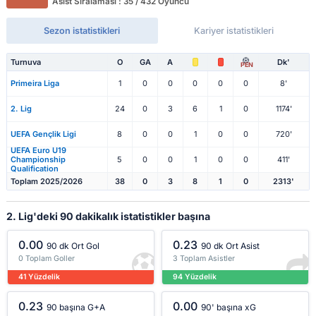
Asist Sıralaması : 35 / 432 Oyuncu
Sezon istatistikleri
Kariyer istatistikleri
Turnuva
O
GA
A
Dk'
PEN
Primeira Liga
1
0
0
0
0
0
8'
2. Lig
24
0
3
6
1
0
1174'
UEFA Gençlik Ligi
8
0
0
1
0
0
720'
UEFA Euro U19
Championship
5
0
0
1
0
0
411'
Qualification
Toplam 2025/2026
38
0
3
8
1
0
2313'
2. Lig'deki 90 dakikalık istatistikler başına
0.00
0.23
90 dk Ort Gol
90 dk Ort Asist
0 Toplam Goller
3 Toplam Asistler
41 Yüzdelik
94 Yüzdelik
0.23
0.00
90 başına G+A
90' başına xG