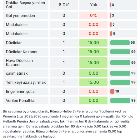
Dakika Başına yenilen
6 Dk'
Yok
0
Gol
0
0%
Gol yememeden
3
0
0.00
Müdahaleler
5
0
0.00
Müdahaleler
9
1
15.00
Düellolar
95
1
15.00
Düellolar Kazandı
99
Hava Düelloları
1
15.00
99
Kazandı
0
0.00
çalım atmak
99
1
15.00
Tehlikeyi uzalaştırmak
99
0
0.00
Engellenen şutlar
19
0
0.00
Verilen Penaltılar
99
Bir savunma oyuncusu olarak, Rômulo Helberth Pereira Junior 1 gollerini yedi ve
Primeira Liga 2025/2026 sezonunda 1 maçlarında 0 kalesini gole kapattı. Bu, Rômulo
Helberth Pereira Junior sahadayken, takımlarının her 6 dakikalarında bir gol yediği
anlamına gelir. Dahası, sahada oldukları her 90 dakika için 0.00 tackles ve 0.00
müdahaleler yaptılar. Rômulo Helberth Pereira Junior aynı zamanda 15.00 top
uzaklaştırma hakkında da topluyor.