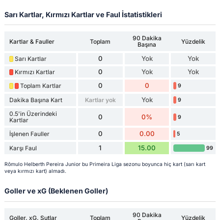
Sarı Kartlar, Kırmızı Kartlar ve Faul İstatistikleri
90 Dakika
Kartlar & Fauller
Toplam
Yüzdelik
Başına
0
Yok
Yok
Sarı Kartlar
0
Yok
Yok
Kırmızı Kartlar
0
0
Toplam Kartlar
9
Yok
Dakika Başına Kart
Kartlar yok
9
0.5'in Üzerindeki
0
0%
9
Kartlar
0
0.00
İşlenen Fauller
5
1
15.00
Karşı Faul
99
Rômulo Helberth Pereira Junior bu Primeira Liga sezonu boyunca hiç kart (sarı kart
veya kırmızı kart) almadı.
Goller ve xG (Beklenen Goller)
90 Dakika
Goller, xG, Şutlar
Toplam
Yüzdelik