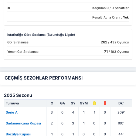
Kaçırılan
0
/ 0 penaltılar
Penaltı Atma Oranı :
Yok
İstatistiğe Göre Sıralama (Bulunduğu Ligde)
262
Gol Sıralaması
/ 432 Oyuncu
71
Yenen Gol Sıralaması
/ 183 Oyuncu
GEÇMİŞ SEZONLAR PERFORMANSI
2025 Sezonu
Turnuva
O
GA
GY
GYM
Dk'
Serie A
3
0
4
1
1
0
209'
Sudamericana Kupası
2
0
3
1
0
0
100'
Brezilya Kupası
1
0
1
0
0
0
44'