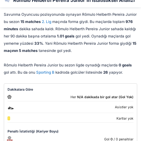
Rômulo Helberth Pereira Junior'in İstatistiksel Analizi
Savunma Oyuncusu pozisyonunda oynayan Rômulo Helberth Pereira Junior
bu sezon
15 matches
2. Lig
maçında forma giydi. Bu maçlarda toplam
976
minutes
dakika sahada kaldı. Rômulo Helberth Pereira Junior sahada kaldığı
her 90 dakika başına ortalama
1.01 goals
gol yedi. Oynadığı maçlarda gol
yememe yüzdesi
33%
. Yani Rômulo Helberth Pereira Junior forma giydiği
15
maçının 5 matches
tanesinde gol yedi.
Rômulo Helberth Pereira Junior bu sezon ligde oynadığı maçlarda
0 goals
gol attı. Bu da onu
Sporting B
kadroda golcüler listesinde
26
yapıyor.
Dakikalara Göre
Her
N/A dakikada bir gol atar (Gol Yok)
Asistler yok
Kartlar yok
Penaltı İstatistiği (Kariyer Boyu)
Gol
0
/ 0 penaltılar
PEN