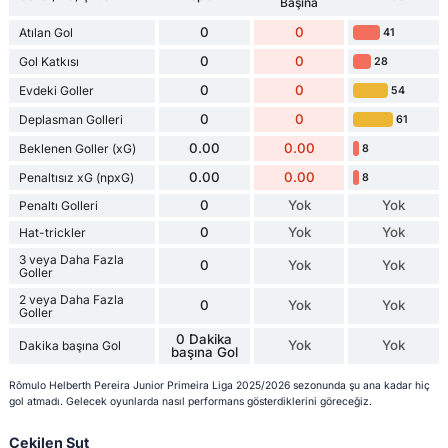
Başına
0
0
Atılan Gol
41
0
0
Gol Katkısı
28
0
0
Evdeki Goller
54
0
0
Deplasman Golleri
61
0.00
0.00
Beklenen Goller (xG)
8
0.00
0.00
Penaltısız xG (npxG)
8
0
Yok
Yok
Penaltı Golleri
0
Yok
Yok
Hat-trickler
3 veya Daha Fazla
0
Yok
Yok
Goller
2 veya Daha Fazla
0
Yok
Yok
Goller
0 Dakika
Yok
Yok
Dakika başına Gol
başına Gol
Rômulo Helberth Pereira Junior Primeira Liga 2025/2026 sezonunda şu ana kadar hiç
gol atmadı. Gelecek oyunlarda nasıl performans gösterdiklerini göreceğiz.
Çekilen Şut