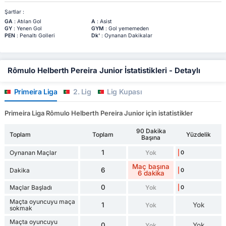
Şartlar :
GA
: Atılan Gol
A
: Asist
GY
: Yenen Gol
GYM
: Gol yememeden
PEN
: Penaltı Golleri
Dk'
: Oynanan Dakikalar
Rômulo Helberth Pereira Junior İstatistikleri - Detaylı
Primeira Liga
2. Lig
Lig Kupası
Primeira Liga Rômulo Helberth Pereira Junior için istatistikler
90 Dakika
Toplam
Toplam
Yüzdelik
Başına
1
Oynanan Maçlar
Yok
0
Maç başına
6
Dakika
0
6 dakika
0
Maçlar Başladı
Yok
0
Maçta oyuncuyu maça
1
Yok
Yok
sokmak
Maçta oyuncuyu
0
Yok
Yok