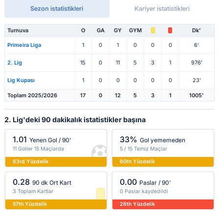
Sezon istatistikleri
Kariyer istatistikleri
Turnuva
O
GA
GY
GYM
Dk'
Primeira Liga
1
0
1
0
0
0
6'
2. Lig
15
0
11
5
3
1
976'
Lig Kupası
1
0
0
0
0
0
23'
Toplam 2025/2026
17
0
12
5
3
1
1005'
2. Lig'deki 90 dakikalık istatistikler başına
1.01
33%
Yenen Gol / 90'
Gol yememeden
11 Goller 15 Maçlarda
5 / 15 Temiz Maçlar
63rd Yüzdelik
60th Yüzdelik
0.28
0.00
90 dk Ort Kart
Paslar / 90'
3 Toplam Kartlar
0 Paslar kaydedildi
57th Yüzdelik
26th Yüzdelik