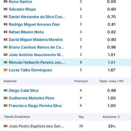
Nuno Santos
0.00
S
Salvador Blopa
0.60
S
Daniel Alexandre da Silva Costa
0.70
S
Rodrigo Miguel Amores Dias
0.81
S
Rafael Ribeiro Mota
0.82
S
David Miguel Madeira Moreira
0.90
S
Bruno Cardoso Ramos de Carvalho
0.96
S
João António Nascimento Muniz
1.01
S
Rômulo Helberth Pereira Junior
1.01
S
Lucas Taibo Domínguez
1.67
S
Kaleciler
Pozisyon
Проп. голы / 90'
Diego Calai Silva
0.88
K
Guilherme Meireles Pires
1.00
K
Francisco Diogo Pereira Silva
1.00
K
Teknik Direktörler
Yaş
Kazanma %
João Pedro Baptista dos Santos Brito Gião
33
39
%