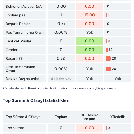
0.00
0.00
Beklenen Asistler (xA)
0
1
15.00
Toplam pas
5
0
0.00
Başarılı Paslar
0
/ 1
0.00%
Yok
Pas Tamamlama Oranı
0
0
0.00
Tehlikeli Paslar
8
0
0.00
Ortalar
12
0
0.00
Başarılı Ortalar
28
/ 0
Orta Tamamlama
0.00%
Yok
28
Oranı
Yok
Yok
Dakika Başına Asist
Asistler yok
Rômulo Helberth Pereira Junior bu Primeira Liga sezonunda hiçbir gol atmadı.
Top Sürme & Ofsayt İstatistikleri
90 Dakika
Top Sürme & Ofsayt
Toplam
Yüzdelik
Başına
0
0.00
Top Sürme
8