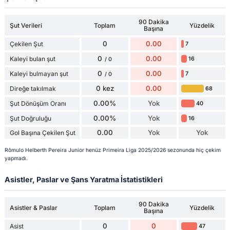
90 Dakika
Şut Verileri
Toplam
Yüzdelik
Başına
0
0.00
Çekilen Şut
7
0
0.00
Kaleyi bulan şut
16
/ 0
0
0.00
Kaleyi bulmayan şut
7
/ 0
0 kez
0.00
Direğe takılmak
68
0.00%
Yok
Şut Dönüşüm Oranı
40
0.00%
Yok
Şut Doğruluğu
16
0.00
Yok
Yok
Gol Başına Çekilen Şut
Rômulo Helberth Pereira Junior henüz Primeira Liga 2025/2026 sezonunda hiç çekim
yapmadı.
Asistler, Paslar ve Şans Yaratma İstatistikleri
90 Dakika
Asistler & Paslar
Toplam
Yüzdelik
Başına
0
0
Asist
47