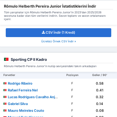
Rômulo Helberth Pereira Junior İstatistiklerini İndir
Tüm yarışmalar için Rômulo Helberth Pereira Junior'in 2023'dan 2025/2026
sezonuna kadar olan tüm verilerini indirin. Sezon toplamı ve sezon ortalamasını
içerir.
CSV İndir (1 Kredi)
Ücretsiz Örnek CSV İndir »
Sporting CP II Kadro
Rômulo Helberth Pereira Junior'in kulüp seviyesindeki takım arkadaşları
Forvetler
Pozisyon
Goller / 90'
Rodrigo Ribeiro
0.58
F
Rafael Ferreira Nel
0.41
F
Lucas Rodrigues Cavalho Anjos
0.32
F
Gabriel Silva
0.14
F
Mauro Meireles Couto
0.08
F