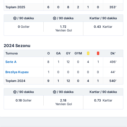
Toplam 2025
6
0
8
2
1
0
353'
/ 90 dakika
/ 90 dakika
Kartlar / 90 dakika
0
Goller
1.72
0.43
Kartlar
Yenilen Gol
2024 Sezonu
Turnuva
O
GA
GY
GYM
Dk'
Serie A
8
1
12
0
4
1
496'
Brezilya Kupası
1
0
0
0
0
0
44'
Toplam 2024
9
1
12
0
4
1
540'
/ 90 dakika
/ 90 dakika
Kartlar / 90 dakika
0.18
Goller
2.18
0.73
Kartlar
Yenilen Gol