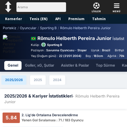
LİGLER
MENÜ
Kornerler
Tenis (EN)
API
Premium
Tahmin
Portekiz
/
Oyuncular
/
Sporting B
/
Rômulo Helberth Pereira Junior
Rômulo Helberth Pereira Junior
İstatistik
Kulüp :
Sporting B
Pozisyon :
Savunma Oyuncusu - Stoper
Uyruk :
Brazil
Birthpla
Yaş (Doğum günü) :
22 (31/01 2004)
Boy :
183cm
Ağırlık :
79kg
Genel
Goller, xG, Şutlar
Asistler & Paslar
Top Sürme
Kar
2025/2026
2025
2024
2025/2026 & Kariyer İstatistikleri
- Rômulo Helberth Pereira
Junior
2. Lig'de Ortalama Derecelendirme
5.84
Yenen Gol Sıralaması : 71 / 183 Oyuncu