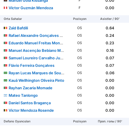
Manuel Gola Kissanga
0.00
F
Víctor Guzmán Mendoza
0.00
F
Orta Sahalar
Pozisyon
Asistler / 90'
Zaïd Bafdili
0.64
OS
Rafael Alexandre Gonçalves Besugo
0.24
OS
Eduardo Manuel Freitas Monteiro Ferreira Felicíssimo
0.23
OS
Manuel Ascenção Bebiano Mendonça
0.16
OS
Samuel Loureiro Carvalho Justo
0.07
OS
Flávio Ferreira Gonçalves
0.07
OS
Rayan Lucas Marques de Souza
0.06
OS
Kauã Wellhington Oliveira Pinto
0.00
OS
Rayhan Zacaria Momade
0.00
OS
Mateo Tanlongo
0.00
OS
Daniel Santos Bragança
0.00
OS
Victor Mendoza Rosende
0.00
OS
Defans Oyuncuları
Pozisyon
Проп. голы / 90'