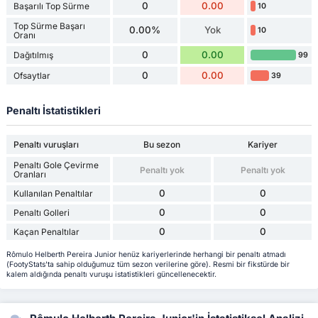
0
0.00
Başarılı Top Sürme
10
Top Sürme Başarı
0.00%
Yok
10
Oranı
0
0.00
Dağıtılmış
99
0
0.00
Ofsaytlar
39
Penaltı İstatistikleri
Penaltı vuruşları
Bu sezon
Kariyer
Penaltı Gole Çevirme
Penaltı yok
Penaltı yok
Oranları
0
0
Kullanılan Penaltılar
0
0
Penaltı Golleri
0
0
Kaçan Penaltılar
Rômulo Helberth Pereira Junior henüz kariyerlerinde herhangi bir penaltı atmadı
(FootyStats'ta sahip olduğumuz tüm sezon verilerine göre). Resmi bir fikstürde bir
kalem aldığında penaltı vuruşu istatistikleri güncellenecektir.