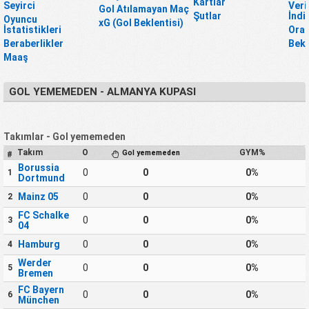
Kartlar
Seyirci
Veri
Gol Atılamayan Maç
Şutlar
İndi
Oyuncu
xG (Gol Beklentisi)
İstatistikleri
Oran
Beraberlikler
Bekl
Maaş
GOL YEMEMEDEN - ALMANYA KUPASI
Takımlar - Gol yememeden
Takım
O
GYM%
Gol yememeden
#
Borussia
0
0
0%
1
Dortmund
Mainz 05
0
0
0%
2
FC Schalke
0
0
0%
3
04
Hamburg
0
0
0%
4
Werder
0
0
0%
5
Bremen
FC Bayern
0
0
0%
6
München