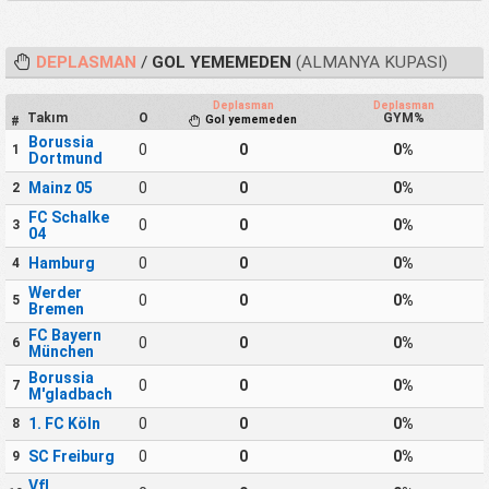
DEPLASMAN
/
GOL YEMEMEDEN
(ALMANYA KUPASI)
Deplasman
Deplasman
Takım
O
GYM%
Gol yememeden
#
Borussia
0
0
0%
1
Dortmund
Mainz 05
0
0
0%
2
FC Schalke
0
0
0%
3
04
Hamburg
0
0
0%
4
Werder
0
0
0%
5
Bremen
FC Bayern
0
0
0%
6
München
Borussia
0
0
0%
7
M'gladbach
1. FC Köln
0
0
0%
8
SC Freiburg
0
0
0%
9
VfL