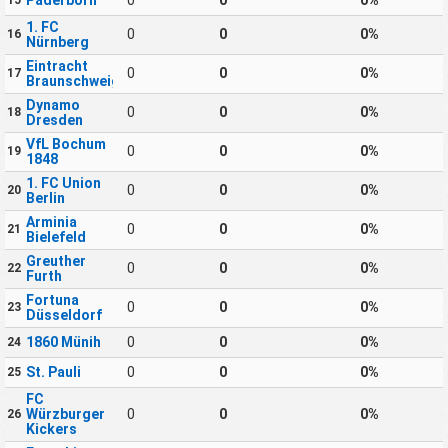
Paderborn
0
0
0%
15
1. FC
0
0
0%
16
Nürnberg
Eintracht
0
0
0%
17
Braunschweig
Dynamo
0
0
0%
18
Dresden
VfL Bochum
0
0
0%
19
1848
1. FC Union
0
0
0%
20
Berlin
Arminia
0
0
0%
21
Bielefeld
Greuther
0
0
0%
22
Furth
Fortuna
0
0
0%
23
Düsseldorf
1860 Münih
0
0
0%
24
St. Pauli
0
0
0%
25
FC
Würzburger
0
0
0%
26
Kickers