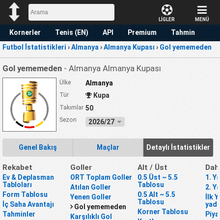
LİGLER
MENÜ
Kornerler
Tenis (EN)
API
Premium
Tahmin
Futbol İstatistikleri
›
Almanya
›
Almanya Kupası
›
Gol yememeden
Gol yememeden
- Almanya Almanya Kupası
Ülke
Almanya
Tür
Kupa
Takımlar
50
Sezon
2026/27
Genel Bakış
Maçlar
Detaylı İstatistikler
Rekabet
Goller
Alt / Üst
Dah
Ev & Deplasman
ORT Toplam Goller
0.5 Üst ~ 5.5
1. Y
Tabloları
Tablosu
Atılan Goller
2. Y
Form Tablosu
0.5 Alt ~ 5.5
Yenen Goller
İlk 
Tablosu
İç Saha Avantajı
yada
Gol yememeden
Korner Tablosu
Tahminler
Piya
Karşılıklı Gol