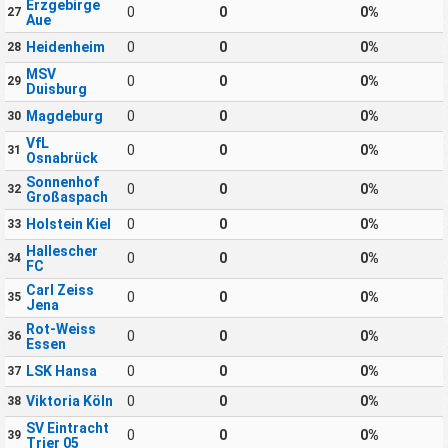
Erzgebirge
0
0
0%
27
Aue
Heidenheim
0
0
0%
28
MSV
0
0
0%
29
Duisburg
Magdeburg
0
0
0%
30
VfL
0
0
0%
31
Osnabrück
Sonnenhof
0
0
0%
32
Großaspach
Holstein Kiel
0
0
0%
33
Hallescher
0
0
0%
34
FC
Carl Zeiss
0
0
0%
35
Jena
Rot-Weiss
0
0
0%
36
Essen
LSK Hansa
0
0
0%
37
Viktoria Köln
0
0
0%
38
SV Eintracht
0
0
0%
39
Trier 05