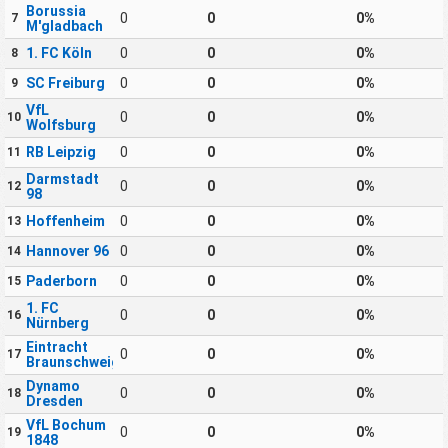
Borussia
0
0
0%
7
M'gladbach
1. FC Köln
0
0
0%
8
SC Freiburg
0
0
0%
9
VfL
0
0
0%
10
Wolfsburg
RB Leipzig
0
0
0%
11
Darmstadt
0
0
0%
12
98
Hoffenheim
0
0
0%
13
Hannover 96
0
0
0%
14
Paderborn
0
0
0%
15
1. FC
0
0
0%
16
Nürnberg
Eintracht
0
0
0%
17
Braunschweig
Dynamo
0
0
0%
18
Dresden
VfL Bochum
0
0
0%
19
1848