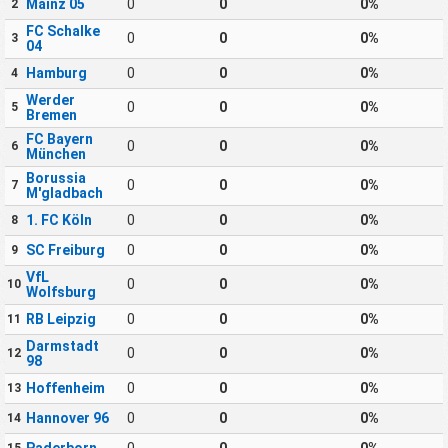
Mainz 05
0
0
0%
2
FC Schalke
0
0
0%
3
04
Hamburg
0
0
0%
4
Werder
0
0
0%
5
Bremen
FC Bayern
0
0
0%
6
München
Borussia
0
0
0%
7
M'gladbach
1. FC Köln
0
0
0%
8
SC Freiburg
0
0
0%
9
VfL
0
0
0%
10
Wolfsburg
RB Leipzig
0
0
0%
11
Darmstadt
0
0
0%
12
98
Hoffenheim
0
0
0%
13
Hannover 96
0
0
0%
14