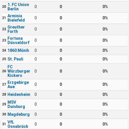
1. FC Union
0
0
0%
20
Berlin
Arminia
0
0
0%
21
Bielefeld
Greuther
0
0
0%
22
Furth
Fortuna
0
0
0%
23
Düsseldorf
1860 Münih
0
0
0%
24
St. Pauli
0
0
0%
25
FC
Würzburger
0
0
0%
26
Kickers
Erzgebirge
0
0
0%
27
Aue
Heidenheim
0
0
0%
28
MSV
0
0
0%
29
Duisburg
Magdeburg
0
0
0%
30
VfL
0
0
0%
31
Osnabrück