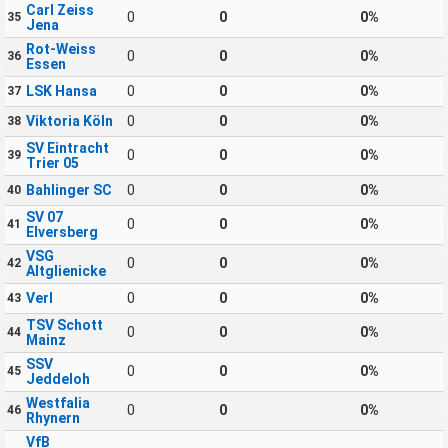
Carl Zeiss
0
0
0%
35
Jena
Rot-Weiss
0
0
0%
36
Essen
LSK Hansa
0
0
0%
37
Viktoria Köln
0
0
0%
38
SV Eintracht
0
0
0%
39
Trier 05
Bahlinger SC
0
0
0%
40
SV 07
0
0
0%
41
Elversberg
VSG
0
0
0%
42
Altglienicke
Verl
0
0
0%
43
TSV Schott
0
0
0%
44
Mainz
SSV
0
0
0%
45
Jeddeloh
Westfalia
0
0
0%
46
Rhynern
VfB