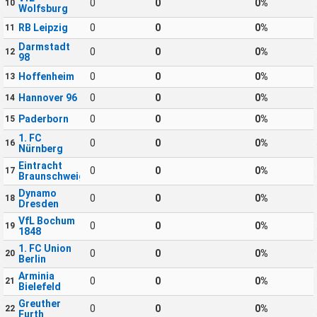
0
0
0%
10
Wolfsburg
RB Leipzig
0
0
0%
11
Darmstadt
0
0
0%
12
98
Hoffenheim
0
0
0%
13
Hannover 96
0
0
0%
14
Paderborn
0
0
0%
15
1. FC
0
0
0%
16
Nürnberg
Eintracht
0
0
0%
17
Braunschweig
Dynamo
0
0
0%
18
Dresden
VfL Bochum
0
0
0%
19
1848
1. FC Union
0
0
0%
20
Berlin
Arminia
0
0
0%
21
Bielefeld
Greuther
0
0
0%
22
Furth