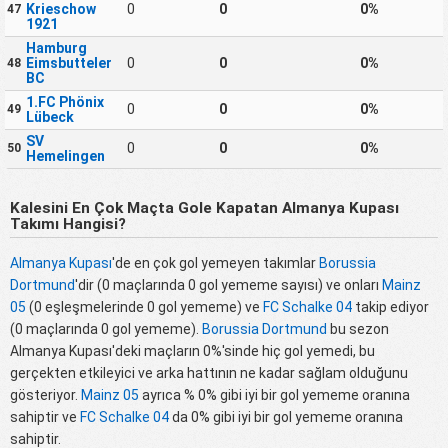
Krieschow
0
0
0%
47
1921
Hamburg
Eimsbutteler
0
0
0%
48
BC
1.FC Phönix
0
0
0%
49
Lübeck
SV
0
0
0%
50
Hemelingen
Kalesini En Çok Maçta Gole Kapatan Almanya Kupası
Takımı Hangisi?
Almanya Kupası
'de en çok gol yemeyen takımlar
Borussia
Dortmund
'dir (0 maçlarında 0 gol yememe sayısı) ve onları
Mainz
05
(0 eşleşmelerinde 0 gol yememe) ve
FC Schalke 04
takip ediyor
(0 maçlarında 0 gol yememe).
Borussia Dortmund
bu sezon
Almanya Kupası'deki maçların 0%'sinde hiç gol yemedi, bu
gerçekten etkileyici ve arka hattının ne kadar sağlam olduğunu
gösteriyor.
Mainz 05
ayrıca % 0% gibi iyi bir gol yememe oranına
sahiptir ve
FC Schalke 04
da 0% gibi iyi bir gol yememe oranına
sahiptir.