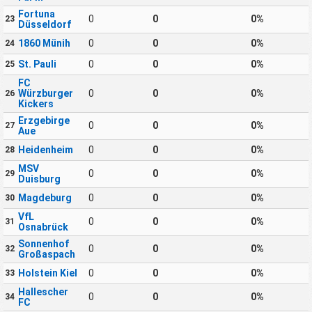
Fortuna
0
0
0%
23
Düsseldorf
1860 Münih
0
0
0%
24
St. Pauli
0
0
0%
25
FC
Würzburger
0
0
0%
26
Kickers
Erzgebirge
0
0
0%
27
Aue
Heidenheim
0
0
0%
28
MSV
0
0
0%
29
Duisburg
Magdeburg
0
0
0%
30
VfL
0
0
0%
31
Osnabrück
Sonnenhof
0
0
0%
32
Großaspach
Holstein Kiel
0
0
0%
33
Hallescher
0
0
0%
34
FC