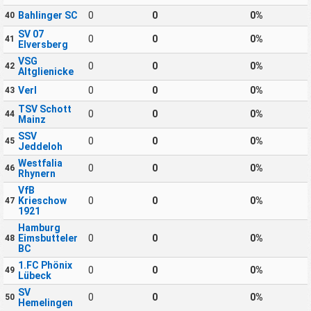
Bahlinger SC
0
0
0%
40
SV 07
0
0
0%
41
Elversberg
VSG
0
0
0%
42
Altglienicke
Verl
0
0
0%
43
TSV Schott
0
0
0%
44
Mainz
SSV
0
0
0%
45
Jeddeloh
Westfalia
0
0
0%
46
Rhynern
VfB
Krieschow
0
0
0%
47
1921
Hamburg
Eimsbutteler
0
0
0%
48
BC
1.FC Phönix
0
0
0%
49
Lübeck
SV
0
0
0%
50
Hemelingen