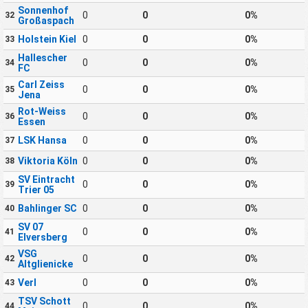
Sonnenhof
0
0
0%
32
Großaspach
Holstein Kiel
0
0
0%
33
Hallescher
0
0
0%
34
FC
Carl Zeiss
0
0
0%
35
Jena
Rot-Weiss
0
0
0%
36
Essen
LSK Hansa
0
0
0%
37
Viktoria Köln
0
0
0%
38
SV Eintracht
0
0
0%
39
Trier 05
Bahlinger SC
0
0
0%
40
SV 07
0
0
0%
41
Elversberg
VSG
0
0
0%
42
Altglienicke
Verl
0
0
0%
43
TSV Schott
0
0
0%
44