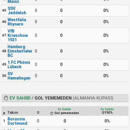
Mainz
SSV
0
0
0%
45
Jeddeloh
Westfalia
0
0
0%
46
Rhynern
VfB
Krieschow
0
0
0%
47
1921
Hamburg
Eimsbutteler
0
0
0%
48
BC
1.FC Phönix
0
0
0%
49
Lübeck
SV
0
0
0%
50
Hemelingen
EV SAHIBI
/
GOL YEMEMEDEN
(ALMANYA KUPASI)
Ev Sahibi
Ev Sahibi
Takım
O
GYM%
Gol yememeden
#
Borussia
0
0
0%
1
Dortmund