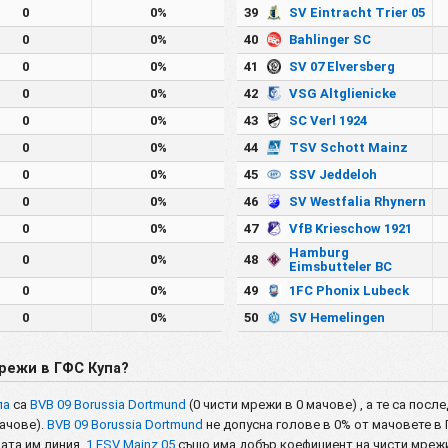
0
0%
39
SV Eintracht Trier 05
0
0%
40
Bahlinger SC
0
0%
41
SV 07 Elversberg
0
0%
42
VSG Altglienicke
0
0%
43
SC Verl 1924
0
0%
44
TSV Schott Mainz
0
0%
45
SSV Jeddeloh
0
0%
46
SV Westfalia Rhynern
0
0%
47
VfB Krieschow 1921
Hamburg
0
0%
48
Eimsbutteler BC
0
0%
49
1FC Phonix Lubeck
0
0%
50
SV Hemelingen
режи в ГФС Купа?
па
са
BVB 09 Borussia Dortmund
(0 чисти мрежи в 0 мачове) , а те са посл
мачове).
BVB 09 Borussia Dortmund
не допусна голове в 0% от мачовете в 
ата им линия.
1 FSV Mainz 05
също има добър коефициент на чисти мрежи