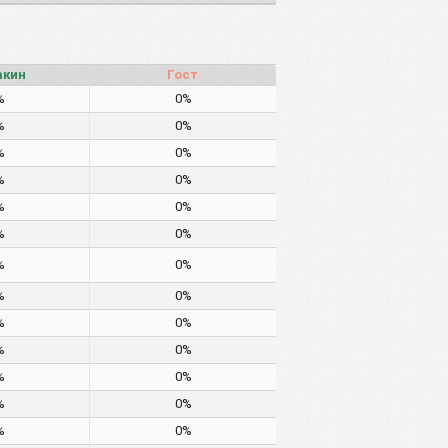
акин
Гост
%
0%
%
0%
%
0%
%
0%
%
0%
%
0%
%
0%
%
0%
%
0%
%
0%
%
0%
%
0%
%
0%