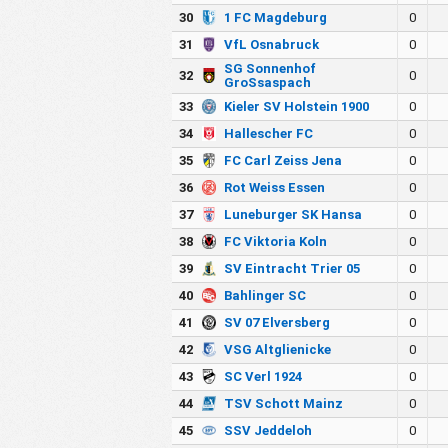
30
1 FC Magdeburg
0
31
VfL Osnabruck
0
SG Sonnenhof
32
0
GroSsaspach
33
Kieler SV Holstein 1900
0
34
Hallescher FC
0
35
FC Carl Zeiss Jena
0
36
Rot Weiss Essen
0
37
Luneburger SK Hansa
0
38
FC Viktoria Koln
0
39
SV Eintracht Trier 05
0
40
Bahlinger SC
0
41
SV 07 Elversberg
0
42
VSG Altglienicke
0
43
SC Verl 1924
0
44
TSV Schott Mainz
0
45
SSV Jeddeloh
0