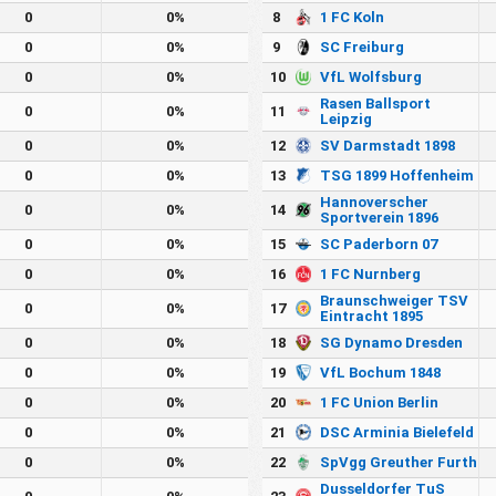
0
0%
8
1 FC Koln
0
0%
9
SC Freiburg
0
0%
10
VfL Wolfsburg
Rasen Ballsport
0
0%
11
Leipzig
0
0%
12
SV Darmstadt 1898
0
0%
13
TSG 1899 Hoffenheim
Hannoverscher
0
0%
14
Sportverein 1896
0
0%
15
SC Paderborn 07
0
0%
16
1 FC Nurnberg
Braunschweiger TSV
0
0%
17
Eintracht 1895
0
0%
18
SG Dynamo Dresden
0
0%
19
VfL Bochum 1848
0
0%
20
1 FC Union Berlin
0
0%
21
DSC Arminia Bielefeld
0
0%
22
SpVgg Greuther Furth
Dusseldorfer TuS