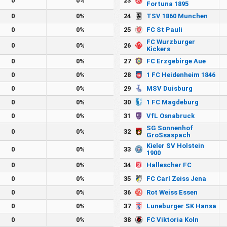
0
0%
23
Fortuna 1895
0
0%
24
TSV 1860 Munchen
0
0%
25
FC St Pauli
FC Wurzburger
0
0%
26
Kickers
0
0%
27
FC Erzgebirge Aue
0
0%
28
1 FC Heidenheim 1846
0
0%
29
MSV Duisburg
0
0%
30
1 FC Magdeburg
0
0%
31
VfL Osnabruck
SG Sonnenhof
0
0%
32
GroSsaspach
Kieler SV Holstein
0
0%
33
1900
0
0%
34
Hallescher FC
0
0%
35
FC Carl Zeiss Jena
0
0%
36
Rot Weiss Essen
0
0%
37
Luneburger SK Hansa
0
0%
38
FC Viktoria Koln