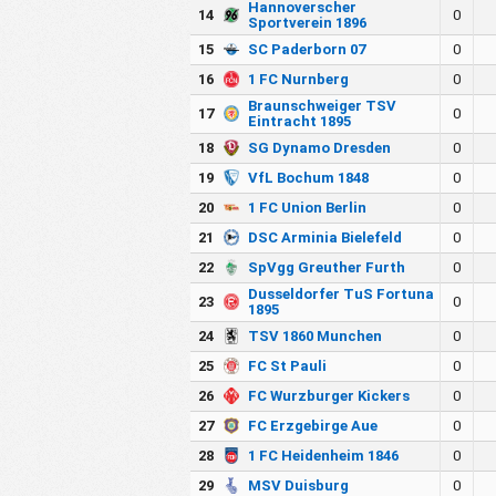
Hannoverscher
14
0
Sportverein 1896
15
SC Paderborn 07
0
16
1 FC Nurnberg
0
Braunschweiger TSV
17
0
Eintracht 1895
18
SG Dynamo Dresden
0
19
VfL Bochum 1848
0
20
1 FC Union Berlin
0
21
DSC Arminia Bielefeld
0
22
SpVgg Greuther Furth
0
Dusseldorfer TuS Fortuna
23
0
1895
24
TSV 1860 Munchen
0
25
FC St Pauli
0
26
FC Wurzburger Kickers
0
27
FC Erzgebirge Aue
0
28
1 FC Heidenheim 1846
0
29
MSV Duisburg
0