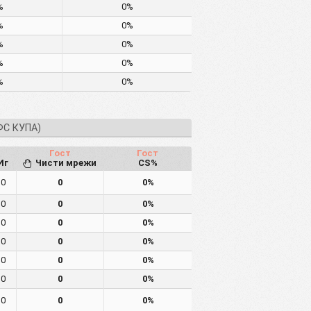
%
0%
%
0%
%
0%
%
0%
%
0%
ФС КУПА)
Гост
Гост
Иг
Чисти мрежи
CS%
0
0
0%
0
0
0%
0
0
0%
0
0
0%
0
0
0%
0
0
0%
0
0
0%