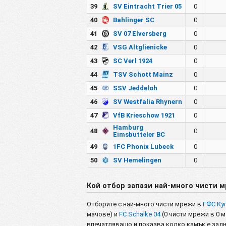
39
SV Eintracht Trier 05
0
40
Bahlinger SC
0
41
SV 07 Elversberg
0
42
VSG Altglienicke
0
43
SC Verl 1924
0
44
TSV Schott Mainz
0
45
SSV Jeddeloh
0
46
SV Westfalia Rhynern
0
47
VfB Krieschow 1921
0
Hamburg
48
0
Eimsbutteler BC
49
1FC Phonix Lubeck
0
50
SV Hemelingen
0
Кой отбор запази най-много чисти м
Отборите с най-много чисти мрежи в
ГФС Ку
мачове) и
FC Schalke 04
(0 чисти мрежи в 0 
впечатляващо и показва колко камък е задн