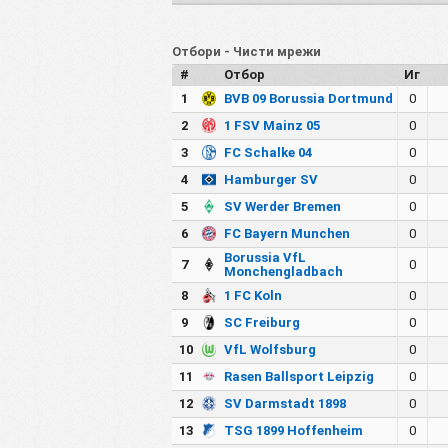
Отбори - Чисти мрежи
#
Отбор
Иг
1
BVB 09 Borussia Dortmund
0
2
1 FSV Mainz 05
0
3
FC Schalke 04
0
4
Hamburger SV
0
5
SV Werder Bremen
0
6
FC Bayern Munchen
0
Borussia VfL
7
0
Monchengladbach
8
1 FC Koln
0
9
SC Freiburg
0
10
VfL Wolfsburg
0
11
Rasen Ballsport Leipzig
0
12
SV Darmstadt 1898
0
13
TSG 1899 Hoffenheim
0