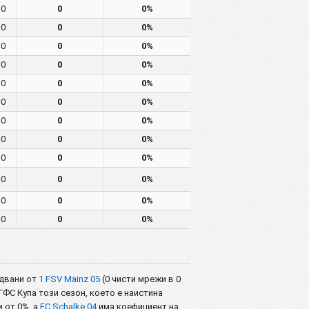
0
0
0%
0
0
0%
0
0
0%
0
0
0%
0
0
0%
0
0
0%
0
0
0%
0
0
0%
0
0
0%
0
0
0%
0
0
0%
0
0
0%
едвани от
1 FSV Mainz 05
(0 чисти мрежи в 0
ГФС Купа този сезон, което е наистина
 от 0%, а
FC Schalke 04
има коефициент на