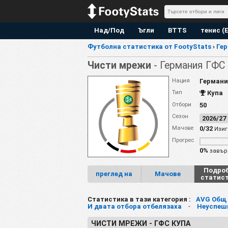
Над/Под
Ъгли
BTTS
тенис (
Футболна статистика от FootyStats
›
Ге
Чисти мрежи
- Германия ГФС
Нация
Германи
Тип
Купа
Отбори
50
Сезон
2026/2
Мачове
0/32
Изиг
Прогрес
0%
завър
Подро
преглед на
Мачове
статис
Статистика в тази категория :
AVG Общ 
И двата отбора отбелязаха
-
Неуспешн
ЧИСТИ МРЕЖИ - ГФС КУПА