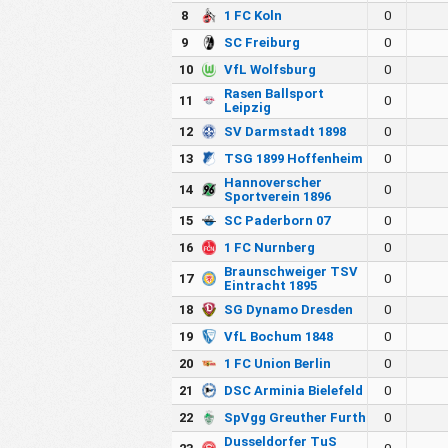
8
1 FC Koln
0
9
SC Freiburg
0
10
VfL Wolfsburg
0
Rasen Ballsport
11
0
Leipzig
12
SV Darmstadt 1898
0
13
TSG 1899 Hoffenheim
0
Hannoverscher
14
0
Sportverein 1896
15
SC Paderborn 07
0
16
1 FC Nurnberg
0
Braunschweiger TSV
17
0
Eintracht 1895
18
SG Dynamo Dresden
0
19
VfL Bochum 1848
0
20
1 FC Union Berlin
0
21
DSC Arminia Bielefeld
0
22
SpVgg Greuther Furth
0
Dusseldorfer TuS