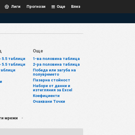
Лиги
Прогнози
Още
Влез
д
Още
~ 5.5 таблици
1-ва половина таблица
~ 5.5 таблици
2-ра половина таблица
таблици
Победа или загуба на
полувремето
Пазарна стойност
и
Набори от данни и
изтегляния за Excel
Коефициенти
Очаквани Точки
ти мрежи
-