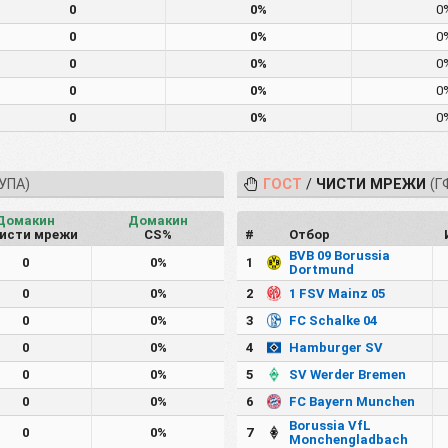
0
0%
0
0
0%
0
0
0%
0
0
0%
0
0
0%
0
УПА)
ГОСТ
/
ЧИСТИ МРЕЖИ
(Г
Домакин
Домакин
исти мрежи
CS%
#
Отбор
BVB 09 Borussia
0
0%
1
Dortmund
0
0%
2
1 FSV Mainz 05
0
0%
3
FC Schalke 04
0
0%
4
Hamburger SV
0
0%
5
SV Werder Bremen
0
0%
6
FC Bayern Munchen
Borussia VfL
0
0%
7
Monchengladbach