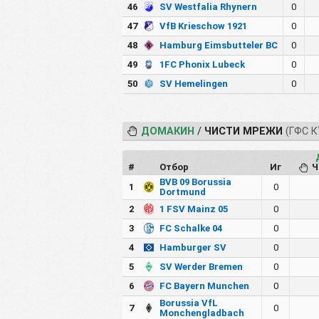
46
SV Westfalia Rhynern
0
47
VfB Krieschow 1921
0
48
Hamburg Eimsbutteler BC
0
49
1FC Phonix Lubeck
0
50
SV Hemelingen
0
ДОМАКИН
/
ЧИСТИ МРЕЖИ
(ГФС К
#
Отбор
Иг
Ч
BVB 09 Borussia
1
0
Dortmund
2
1 FSV Mainz 05
0
3
FC Schalke 04
0
4
Hamburger SV
0
5
SV Werder Bremen
0
6
FC Bayern Munchen
0
Borussia VfL
7
0
Monchengladbach