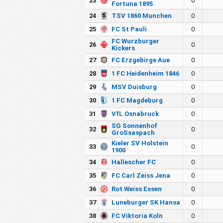
23
0
Fortuna 1895
24
TSV 1860 Munchen
0
25
FC St Pauli
0
FC Wurzburger
26
0
Kickers
27
FC Erzgebirge Aue
0
28
1 FC Heidenheim 1846
0
29
MSV Duisburg
0
30
1 FC Magdeburg
0
31
VfL Osnabruck
0
SG Sonnenhof
32
0
GroSsaspach
Kieler SV Holstein
33
0
1900
34
Hallescher FC
0
35
FC Carl Zeiss Jena
0
36
Rot Weiss Essen
0
37
Luneburger SK Hansa
0
38
FC Viktoria Koln
0