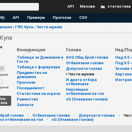
API
Мачове
статистика
EN)
API
Премиум
Прогноза
CSV
рмания
›
ГФС Купа
›
Чисти мрежи
 Купа
я
Конкуренция
Голове
Над/По
Таблици за Домакини и
AVG Общ брой голове
Над 0.5 
Гости
Отбелязани голове
Под 0.5 
Таблица с формуляри
7
Допуснати голове
Ъглови 
Предмиство на
Чисти мрежи
Картони
рани
домакина
И двата отбора
Изстрел
Прогнози
отбелязаха
шени
Посещаемост
Неуспешно
Статистика на играча
отбелязване на гол
бна
Равенства
xG (Очаквани голове)
тика
Заплати
брой голове
-
Отбелязани голове
-
Допуснати голове
-
Чис
о отбелязване на гол
-
xG (Очаквани голове)