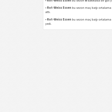
0
•
Rot-Weiss Essen
bu sezon
dakikada bir gol y
•
Rot-Weiss Essen
bu sezon maç başı ortalam
attı.
•
Rot-Weiss Essen
bu sezon maç başı ortalam
yedi.