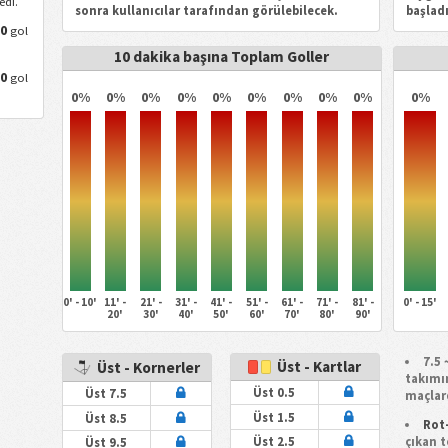
edi.
sonra kullanıcılar tarafından görülebilecek.
başlad
0
a
gol
10 dakika başına Toplam Goller
0
a
gol
0%
0%
0%
0%
0%
0%
0%
0%
0%
0%
0' - 10'
11' -
21' -
31' -
41' -
51' -
61' -
71' -
81' -
0' - 15'
20'
30'
40'
50'
60'
70'
80'
90'
7.5 
Üst - Kartlar
Üst - Kornerler
takımı
Üst 0.5
Üst 7.5
maçlard
Üst 1.5
Üst 8.5
Rot
çıkan 
Üst 2.5
Üst 9.5