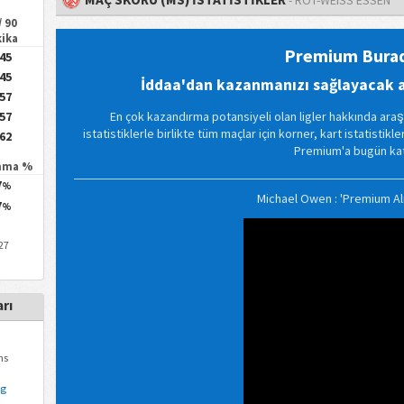
/ 90
kika
Premium Bura
.45
.45
İddaa'dan kazanmanızı sağlayacak az
.57
.57
En çok kazandırma potansiyeli olan ligler hakkında araş
istatistiklerle birlikte tüm maçlar için korner, kart istatistikl
.62
Premium'a bugün katı
nma %
7
%
Michael Owen : 'Premium Alm
7
%
/27
rı
ns
ig