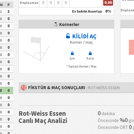
0.00
0
0
0
0
Deplasman
AV
P
Deplas
0%
Ev Sahibi Avantajı
1
3
0
0
Kornerler
0
0
0
0
KİLİDİ AÇ
0
0
Korner / maç
0
0
0
0
İçin
Karşı
0
0
* Toplam Korner / Maç
0
0
0
0
0
0
FİKSTÜR & MAÇ SONUÇLARI
- ROT-WEISS ESSEN
0
0
0
0
0
0
Rot-Weiss Essen
0
0
0
dakika
%0
Canlı Maç Analizi
0
0
Öncesinde
go
0
0
0
Öncesinde ORT
0
0