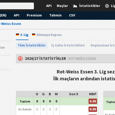
API
Maçlar
İstatistikler
Li
(EN)
API
Premium
Tahmin
CSV
-Weiss Essen
3. Lig
Almanya Kupası
Tüm İstatistikler
İç Saha İstatistikleri
Deplasman İsta
ları
2026/27 İSTATİSTİKLER
- ROT-WEISS ESSEN
Rot-Weiss Essen 3. Lig se
İlk maçların ardından istati
O
G
B
M
Son 5
MBP
0.00
0
0
0
0
Toplam
Topla
0.00
0
0
0
0
Ev Sahibi
Ev Sah