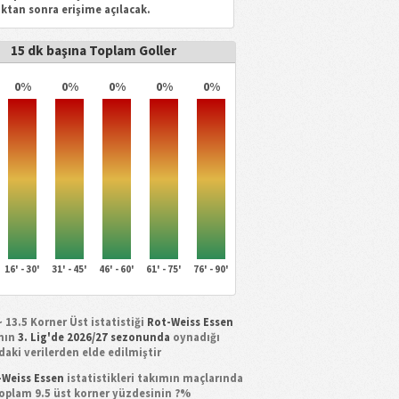
ıktan sonra erişime açılacak.
15 dk başına Toplam Goller
0%
0%
0%
0%
0%
16' - 30'
31' - 45'
46' - 60'
61' - 75'
76' - 90'
~ 13.5 Korner Üst istatistiği
Rot-Weiss Essen
nın
3. Lig'de 2026/27 sezonunda
oynadığı
aki verilerden elde edilmiştir
-Weiss Essen
istatistikleri takımın maçlarında
toplam 9.5 üst korner yüzdesinin ?%