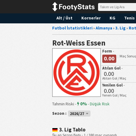
Alt / Üst
Kornerler
KG
Tenis 
Futbol İstatistikleri
›
Almanya
›
3. Lig
›
Rot
Rot-Weiss Essen
Form
-
Maç Sonuç
0.00
Atılan Gol
-
0.00
Atılan Gol / Maç
Yenilen Gol
-
0.00
Yenen Gol / Maç
0%
Tahmin Riski -
-
Düşük Risk
Sezon :
2026/27
3. Lig Tablo
Şu an Sezon Başı - 1 / 380 maç oynandı