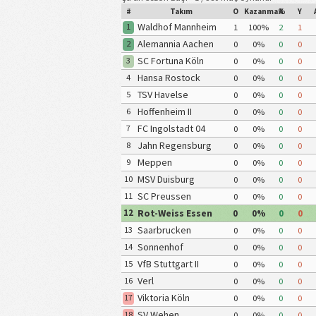
#
Takım
O
Kazanma%
A
Y
Waldhof Mannheim
1
1
100%
2
1
Alemannia Aachen
2
0
0%
0
0
SC Fortuna Köln
3
0
0%
0
0
Hansa Rostock
4
0
0%
0
0
TSV Havelse
5
0
0%
0
0
Hoffenheim II
6
0
0%
0
0
FC Ingolstadt 04
7
0
0%
0
0
Jahn Regensburg
8
0
0%
0
0
Meppen
9
0
0%
0
0
MSV Duisburg
10
0
0%
0
0
SC Preussen
11
0
0%
0
0
Munster
Rot-Weiss Essen
12
0
0%
0
0
Saarbrucken
13
0
0%
0
0
Sonnenhof
14
0
0%
0
0
Großaspach
VfB Stuttgart II
15
0
0%
0
0
Verl
16
0
0%
0
0
Viktoria Köln
17
0
0%
0
0
SV Wehen
18
0
0%
0
0