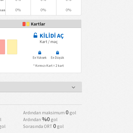
0%
0%
0%
man
Kartlar
KİLİDİ AÇ
Kart / maç
En Yüksek
En Düşük
* Kırmızı Kart = 2 kart
0
Ardından maksimum
gol
%0
l
Ardından
gol
0
gol
Sorasında ORT
gol