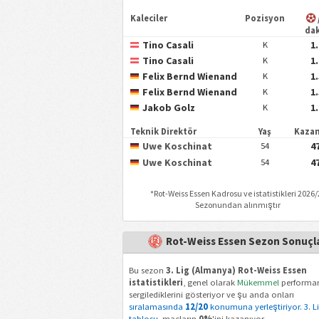
Kaleciler
Pozisyon
da
Tino Casali
1
K
Tino Casali
1
K
Felix Bernd Wienand
1
K
Felix Bernd Wienand
1
K
Jakob Golz
1
K
Teknik Direktör
Yaş
Kaza
Uwe Koschinat
4
54
Uwe Koschinat
4
54
*
Rot-Weiss Essen
Kadrosu ve istatistikleri 2026
Sezonundan alınmıştır
Rot-Weiss Essen Sezon Sonuçla
Bu sezon
3. Lig (Almanya) Rot-Weiss Essen
istatistikleri
, genel olarak
Mükemmel
performa
sergilediklerini gösteriyor ve şu anda onları
sıralamasında
12/20
konumuna yerleştiriyor. 3. L
tablosu
, maçların
0%
'ini kazanıyor.