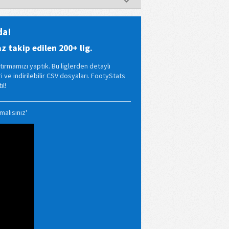
da!
 takip edilen 200+ lig.
tırmamızı yaptık. Bu liglerden detaylı
eri ve indirilebilir CSV dosyaları. FootyStats
l!
alısınız'