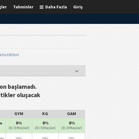
gler
Tahminler
Daha Fazla
Giriş
tistikleri
zon başlamadı.
stikler oluşacak
GYM
KG
GAM
0%
0%
0%
m
(0 / 0 Maçlar)
(0 / 0 Maçlar)
(0 / 0 Maçlar)
0%
0%
0%
ibi