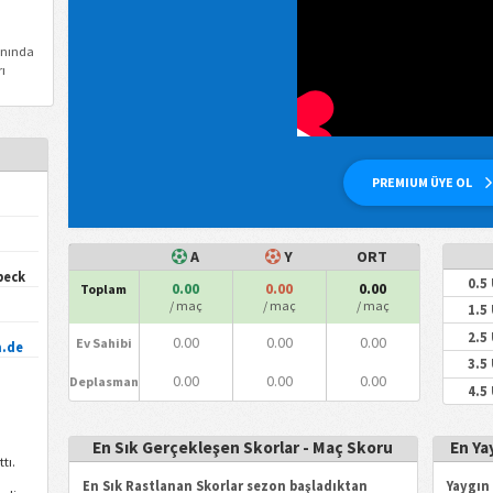
anında
ı
PREMIUM ÜYE OL
A
Y
ORT
beck
0.5
0.00
0.00
0.00
Toplam
/ maç
/ maç
/ maç
1.5
2.5
0.00
0.00
0.00
Ev Sahibi
n.de
3.5
0.00
0.00
0.00
Deplasman
4.5
En Sık Gerçekleşen Skorlar - Maç Skoru
En Ya
tı.
En Sık Rastlanan Skorlar sezon başladıktan
Yaygın