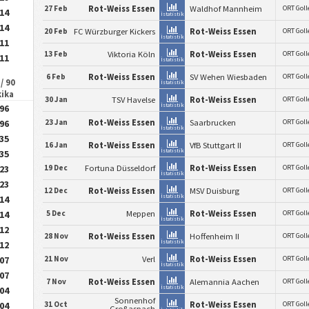
27 Feb
Rot-Weiss Essen
Waldhof Mannheim
ORT Goll
.14
İstatistik
.14
20 Feb
FC Würzburger Kickers
Rot-Weiss Essen
ORT Goll
İstatistik
.11
13 Feb
Viktoria Köln
Rot-Weiss Essen
ORT Goll
.11
İstatistik
6 Feb
Rot-Weiss Essen
SV Wehen Wiesbaden
ORT Goll
/ 90
İstatistik
kika
30 Jan
TSV Havelse
Rot-Weiss Essen
ORT Goll
İstatistik
.96
23 Jan
Rot-Weiss Essen
Saarbrucken
.96
ORT Goll
İstatistik
.35
16 Jan
Rot-Weiss Essen
VfB Stuttgart II
ORT Goll
İstatistik
.35
19 Dec
Fortuna Düsseldorf
Rot-Weiss Essen
.23
ORT Goll
İstatistik
.23
12 Dec
Rot-Weiss Essen
MSV Duisburg
ORT Goll
İstatistik
.14
5 Dec
Meppen
Rot-Weiss Essen
.14
ORT Goll
İstatistik
.12
28 Nov
Rot-Weiss Essen
Hoffenheim II
ORT Goll
İstatistik
.12
21 Nov
Verl
Rot-Weiss Essen
.07
ORT Goll
İstatistik
.07
7 Nov
Rot-Weiss Essen
Alemannia Aachen
ORT Goll
İstatistik
.04
Sonnenhof
31 Oct
Rot-Weiss Essen
.04
ORT Goll
Großaspach