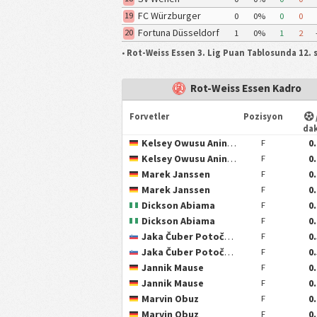
Wiesbaden
FC Würzburger
19
0
0%
0
0
Kickers
Fortuna Düsseldorf
20
1
0%
1
2
•
Rot-Weiss Essen 3. Lig Puan Tablosunda 12. s
Rot-Weiss Essen Kadro
Forvetler
Pozisyon
da
Kelsey Owusu Aninkorah-Meisel
0
F
Kelsey Owusu Aninkorah-Meisel
0
F
Marek Janssen
0
F
Marek Janssen
0
F
Dickson Abiama
0
F
Dickson Abiama
0
F
Jaka Čuber Potočnik
0
F
Jaka Čuber Potočnik
0
F
Jannik Mause
0
F
Jannik Mause
0
F
Marvin Obuz
0
F
Marvin Obuz
0
F