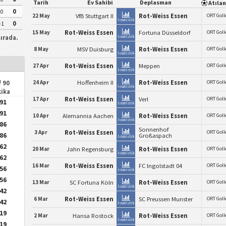
Tarih
Ev Sahibi
Deplasman
Atıla
0
0
22 May
VfB Stuttgart II
Rot-Weiss Essen
ORT Goll
İstatistik
-1
0
15 May
Rot-Weiss Essen
Fortuna Düsseldorf
ORT Goll
ırada.
İstatistik
8 May
MSV Duisburg
Rot-Weiss Essen
ORT Goll
İstatistik
27 Apr
Rot-Weiss Essen
Meppen
ORT Goll
İstatistik
24 Apr
Hoffenheim II
Rot-Weiss Essen
ORT Goll
/ 90
İstatistik
kika
17 Apr
Rot-Weiss Essen
Verl
ORT Goll
.91
İstatistik
.91
10 Apr
Alemannia Aachen
Rot-Weiss Essen
ORT Goll
İstatistik
.86
Sonnenhof
3 Apr
Rot-Weiss Essen
ORT Goll
.86
Großaspach
İstatistik
.62
20 Mar
Jahn Regensburg
Rot-Weiss Essen
ORT Goll
İstatistik
.62
16 Mar
Rot-Weiss Essen
FC Ingolstadt 04
ORT Goll
.56
İstatistik
.56
13 Mar
SC Fortuna Köln
Rot-Weiss Essen
ORT Goll
İstatistik
.42
6 Mar
Rot-Weiss Essen
SC Preussen Munster
ORT Goll
.42
İstatistik
.19
2 Mar
Hansa Rostock
Rot-Weiss Essen
ORT Goll
İstatistik
.19