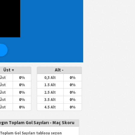
Üst +
Alt -
0%
0%
 Üst
0,5 Alt
0%
0%
 Üst
1.5 Alt
0%
0%
 Üst
2.5 Alt
0%
0%
 Üst
3.5 Alt
0%
0%
 Üst
4.5 Alt
ygın Toplam Gol Sayıları - Maç Skoru
 Toplam Gol Sayıları tablosu sezon