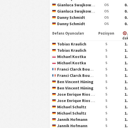
Gianluca Swajkowski
0
OS
Gianluca Swajkowski
0
OS
Danny Schmidt
0
OS
Danny Schmidt
0
OS
Defans Oyuncuları
Pozisyon
da
Tobias Kraulich
1
S
Tobias Kraulich
1
S
Michael Kostka
1
S
Michael Kostka
1
S
Franci Clarck Bouebari Kitsamoutse
1
S
Franci Clarck Bouebari Kitsamoutse
1
S
Ben Vincent Hüning
1
S
Ben Vincent Hüning
1
S
Jose Enrique Rios Alonso
1
S
Jose Enrique Rios Alonso
1
S
Michael Schultz
1
S
Michael Schultz
1
S
Jannik Hofmann
1
S
Jannik Hofmann
1
S