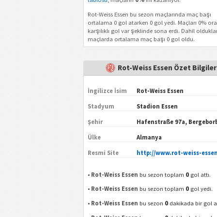
Rot-Weiss Essen bu sezon maçlarında maç başı
ortalama 0 gol atarken 0 gol yedi. Maçları 0% or
karşılıklı gol var şeklinde sona erdi. Dahil olduklar
maçlarda ortalama maç başı 0 gol oldu.
Rot-Weiss Essen Özet Bilgiler
İngilizce İsim
Rot-Weiss Essen
Stadyum
Stadion Essen
Şehir
Hafenstraße 97a, Bergebor
Ülke
Almanya
Resmi Site
http://www.rot-weiss-esse
0
•
Rot-Weiss Essen
bu sezon toplam
gol attı.
0
•
Rot-Weiss Essen
bu sezon toplam
gol yedi.
0
•
Rot-Weiss Essen
bu sezon
dakikada bir gol at