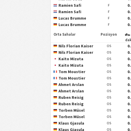
Ramien Safi
0
F
Ramien Safi
0
F
Lucas Brumme
0
F
Lucas Brumme
0
F
Orta Sahalar
Pozisyon
da
Nils Florian Kaiser
0
OS
Nils Florian Kaiser
0
OS
Kaito Mizuta
0
OS
Kaito Mizuta
0
OS
Tom Moustier
0
OS
Tom Moustier
0
OS
Ahmet Arslan
0
OS
Ahmet Arslan
0
OS
Ruben Reisig
0
OS
Ruben Reisig
0
OS
Torben Müsel
0
OS
Torben Müsel
0
OS
Klaus Gjasula
0
OS
Klaus Gjasula
0
OS