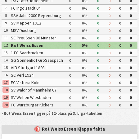
TSG 1899 Hoffenheim II
6
0
0%
0
0
0
0
FC Ingolstadt 04
7
0
0%
0
0
0
0
SSV Jahn 2000 Regensburg
8
0
0%
0
0
0
0
SV Meppen 1912
9
0
0%
0
0
0
0
MSV Duisburg
10
0
0%
0
0
0
0
SC PreuSsen 06 Munster
11
0
0%
0
0
0
0
Rot Weiss Essen
12
0
0%
0
0
0
0
1 FC Saarbrucken
13
0
0%
0
0
0
0
SG Sonnenhof GroSsaspach
14
0
0%
0
0
0
0
VfB Stuttgart 1893 II
15
0
0%
0
0
0
0
SC Verl 1924
16
0
0%
0
0
0
0
FC Viktoria Koln
17
0
0%
0
0
0
0
SV Waldhof Mannheim 07
18
0
0%
0
0
0
0
SV Wehen Wiesbaden
19
0
0%
0
0
0
0
FC Wurzburger Kickers
20
0
0%
0
0
0
0
•
Rot Weiss Essen ligger på 12-plass på 3. Liga-tabellen
Rot Weiss Essen Kjappe fakta