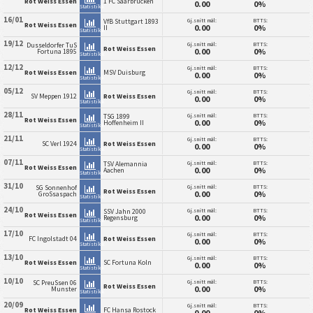
Rot Weiss Essen
1 FC Saarbrucken
0.00
0%
Statistikk
16/01
Gj.snitt mål:
BTTS:
VfB Stuttgart 1893
Rot Weiss Essen
0.00
0%
II
Statistikk
19/12
Gj.snitt mål:
BTTS:
Dusseldorfer TuS
Rot Weiss Essen
0.00
0%
Fortuna 1895
Statistikk
12/12
Gj.snitt mål:
BTTS:
Rot Weiss Essen
MSV Duisburg
0.00
0%
Statistikk
05/12
Gj.snitt mål:
BTTS:
SV Meppen 1912
Rot Weiss Essen
0.00
0%
Statistikk
28/11
Gj.snitt mål:
BTTS:
TSG 1899
Rot Weiss Essen
0.00
0%
Hoffenheim II
Statistikk
21/11
Gj.snitt mål:
BTTS:
SC Verl 1924
Rot Weiss Essen
0.00
0%
Statistikk
07/11
Gj.snitt mål:
BTTS:
TSV Alemannia
Rot Weiss Essen
0.00
0%
Aachen
Statistikk
31/10
Gj.snitt mål:
BTTS:
SG Sonnenhof
Rot Weiss Essen
0.00
0%
GroSsaspach
Statistikk
24/10
Gj.snitt mål:
BTTS:
SSV Jahn 2000
Rot Weiss Essen
0.00
0%
Regensburg
Statistikk
17/10
Gj.snitt mål:
BTTS:
FC Ingolstadt 04
Rot Weiss Essen
0.00
0%
Statistikk
13/10
Gj.snitt mål:
BTTS:
Rot Weiss Essen
SC Fortuna Koln
0.00
0%
Statistikk
10/10
Gj.snitt mål:
BTTS:
SC PreuSsen 06
Rot Weiss Essen
0.00
0%
Munster
Statistikk
20/09
Gj.snitt mål:
BTTS:
Rot Weiss Essen
FC Hansa Rostock
0.00
0%