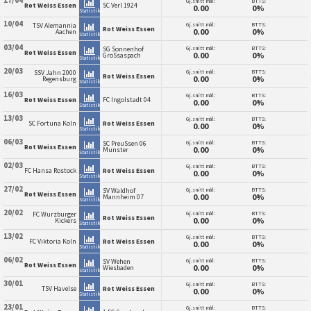
17/04
Gj.snitt mål:
BTTS:
Rot Weiss Essen
SC Verl 1924
0.00
0%
Statistikk
10/04
Gj.snitt mål:
BTTS:
TSV Alemannia
Rot Weiss Essen
0.00
0%
Aachen
Statistikk
03/04
Gj.snitt mål:
BTTS:
SG Sonnenhof
Rot Weiss Essen
0.00
0%
GroSsaspach
Statistikk
20/03
Gj.snitt mål:
BTTS:
SSV Jahn 2000
Rot Weiss Essen
0.00
0%
Regensburg
Statistikk
16/03
Gj.snitt mål:
BTTS:
Rot Weiss Essen
FC Ingolstadt 04
0.00
0%
Statistikk
13/03
Gj.snitt mål:
BTTS:
SC Fortuna Koln
Rot Weiss Essen
0.00
0%
Statistikk
06/03
Gj.snitt mål:
BTTS:
SC PreuSsen 06
Rot Weiss Essen
0.00
0%
Munster
Statistikk
02/03
Gj.snitt mål:
BTTS:
FC Hansa Rostock
Rot Weiss Essen
0.00
0%
Statistikk
27/02
Gj.snitt mål:
BTTS:
SV Waldhof
Rot Weiss Essen
0.00
0%
Mannheim 07
Statistikk
20/02
Gj.snitt mål:
BTTS:
FC Wurzburger
Rot Weiss Essen
0.00
0%
Kickers
Statistikk
13/02
Gj.snitt mål:
BTTS:
FC Viktoria Koln
Rot Weiss Essen
0.00
0%
Statistikk
06/02
Gj.snitt mål:
BTTS:
SV Wehen
Rot Weiss Essen
0.00
0%
Wiesbaden
Statistikk
30/01
Gj.snitt mål:
BTTS:
TSV Havelse
Rot Weiss Essen
0.00
0%
Statistikk
23/01
Gj.snitt mål:
BTTS: