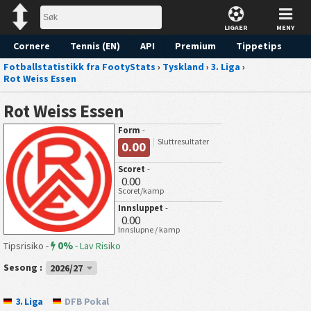
LIGAER
MENY
Cornere
Tennis (EN)
API
Premium
Tippetips
Fotballstatistikk fra FootyStats
›
Tyskland
›
3. Liga
›
Rot Weiss Essen
Rot Weiss Essen
Form
-
Sluttresultater
0.00
Scoret
-
0.00
Scoret/kamp
Innsluppet
-
0.00
Innslupne / kamp
0%
Tipsrisiko -
-
Lav Risiko
Sesong :
2026/27
3. Liga
DFB Pokal