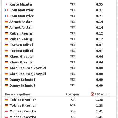
Kaito Mizuta
0.35
MID
Tom Moustier
0.23
MID
Tom Moustier
0.23
MID
Ahmet Arslan
0.14
MID
Ahmet Arslan
0.14
MID
Ruben Reisig
0.12
MID
Ruben Reisig
0.12
MID
Torben Müsel
0.07
MID
Torben Müsel
0.07
MID
Klaus Gjasula
0.04
MID
Klaus Gjasula
0.04
MID
Gianluca Swajkowski
0.00
MID
Gianluca Swajkowski
0.00
MID
Danny Schmidt
0.00
MID
Danny Schmidt
0.00
MID
Forsvarsspillere
Posisjon
/ 90 min.
Tobias Kraulich
1.28
FOR
Tobias Kraulich
1.28
FOR
Michael Kostka
1.41
FOR
Michael Kostka
1.41
FOR