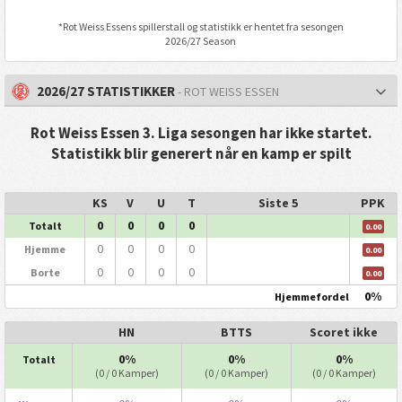
*
Rot Weiss Essen
s spillerstall og statistikk er hentet fra sesongen
2026/27 Season
2026/27 STATISTIKKER
- ROT WEISS ESSEN
Rot Weiss Essen 3. Liga sesongen har ikke startet.
Statistikk blir generert når en kamp er spilt
KS
V
U
T
Siste 5
PPK
0
0
0
0
Totalt
0.00
0
0
0
0
Hjemme
0.00
0
0
0
0
Borte
0.00
0%
Hjemmefordel
HN
BTTS
Scoret ikke
0%
0%
0%
Totalt
(0 / 0 Kamper)
(0 / 0 Kamper)
(0 / 0 Kamper)