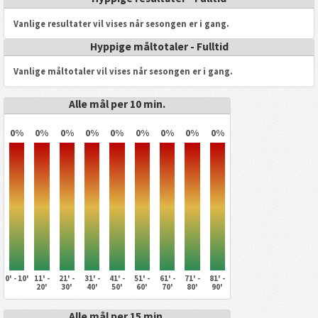
Vanlige resultater vil vises når sesongen er i gang.
Hyppige måltotaler - Fulltid
Vanlige måltotaler vil vises når sesongen er i gang.
Alle mål per 10 min.
0%
0%
0%
0%
0%
0%
0%
0%
0%
0' - 10'
11' -
21' -
31' -
41' -
51' -
61' -
71' -
81' -
20'
30'
40'
50'
60'
70'
80'
90'
Alle mål per 15 min.