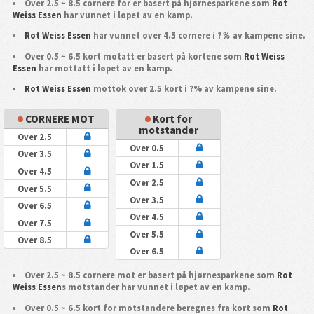
Over 2.5 ~ 8.5 cornere for er basert på hjørnesparkene som
Rot
Weiss Essen
har vunnet i løpet av en kamp.
Rot Weiss Essen
har vunnet over 4.5 cornere i ?％ av kampene sine.
Over 0.5 ~ 6.5 kort motatt er basert på kortene som
Rot Weiss
Essen
har mottatt i løpet av en kamp.
Rot Weiss Essen
mottok over 2.5 kort i ?% av kampene sine.
CORNERE MOT
Kort for
motstander
Over 2.5
Over 0.5
Over 3.5
Over 1.5
Over 4.5
Over 2.5
Over 5.5
Over 3.5
Over 6.5
Over 4.5
Over 7.5
Over 5.5
Over 8.5
Over 6.5
Over 2.5 ~ 8.5 cornere mot er basert på hjørnesparkene som
Rot
Weiss Essen
s motstander har vunnet i løpet av en kamp.
Over 0.5 ~ 6.5 kort for motstandere beregnes fra kort som
Rot