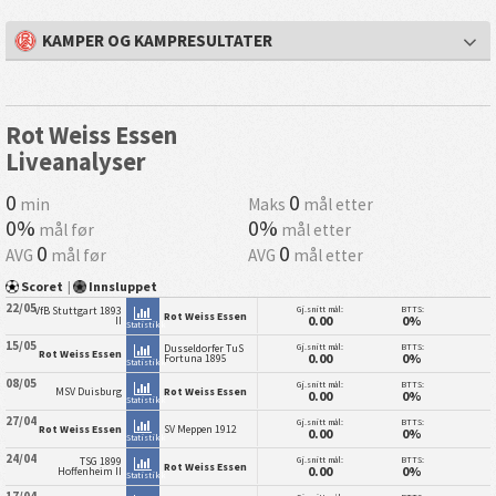
KAMPER OG KAMPRESULTATER
Rot Weiss Essen
Liveanalyser
0
0
min
Maks
mål etter
0%
0%
mål før
mål etter
0
0
AVG
mål før
AVG
mål etter
Scoret
|
Innsluppet
22/05
Gj.snitt mål:
BTTS:
VfB Stuttgart 1893
Rot Weiss Essen
0.00
0%
II
Statistikk
15/05
Gj.snitt mål:
BTTS:
Dusseldorfer TuS
Rot Weiss Essen
0.00
0%
Fortuna 1895
Statistikk
08/05
Gj.snitt mål:
BTTS:
MSV Duisburg
Rot Weiss Essen
0.00
0%
Statistikk
27/04
Gj.snitt mål:
BTTS:
Rot Weiss Essen
SV Meppen 1912
0.00
0%
Statistikk
24/04
Gj.snitt mål:
BTTS:
TSG 1899
Rot Weiss Essen
0.00
0%
Hoffenheim II
Statistikk