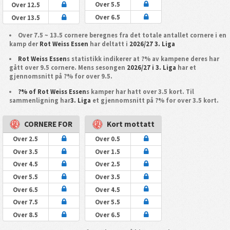
Over 5.5
Over 12.5
Over 6.5
Over 13.5
Over 7.5 ~ 13.5 cornere beregnes fra det totale antallet cornere i en
kamp der
Rot Weiss Essen
har deltatt i
2026/27 3. Liga
Rot Weiss Essen
s statistikk indikerer at ?% av kampene deres har
gått over 9.5 cornere. Mens sesongen
2026/27 i 3. Liga
har et
gjennomsnitt på ?% for over 9.5.
?% of Rot Weiss Essen
s kamper har hatt over 3.5 kort. Til
sammenligning har
3. Liga
et gjennomsnitt på ?% for over 3.5 kort.
CORNERE FOR
Kort mottatt
Over 2.5
Over 0.5
Over 3.5
Over 1.5
Over 4.5
Over 2.5
Over 5.5
Over 3.5
Over 6.5
Over 4.5
Over 7.5
Over 5.5
Over 8.5
Over 6.5