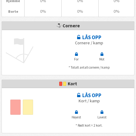
0%
0%
0%
Hjemme
0%
0%
0%
Borte
Cornere
LÅS OPP
Cornere / kamp
For
Mot
* Totalt antall cornere / kamp
Kort
LÅS OPP
Kort / kamp
Høyest
Lavest
* Rødt kort = 2 kort.