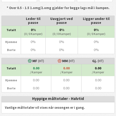
* Over 0.5 - 1.5 1.omg/2.omg gjelder for begge lags mål i kampen.
Leder til
Uavgjort ved
Ligger under til
pause
pause
pause
0%
0%
0%
Totalt
(0 / 0 Kamper)
(0 / 0 Kamper)
(0 / 0 Kamper)
0%
0%
0%
Hjemme
0%
0%
0%
Borte
MF
(HT)
MM
(HT)
Gj.
(HT)
0.00
0.00
0.00
Totalt
/ Kamper
/ Kamper
/ Kamper
0.00
0.00
0.00
Hjemme
0.00
0.00
0.00
Borte
Hyppige måltotaler - Halvtid
Vanlige måltotaler vil vises når sesongen er i gang.