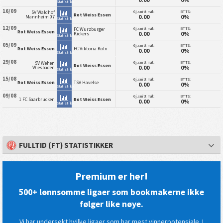
Statistikk
16/09
Gj.snitt mål:
BTTS:
SV Waldhof
Rot Weiss Essen
0.00
0%
Mannheim 07
Statistikk
12/09
Gj.snitt mål:
BTTS:
FC Wurzburger
Rot Weiss Essen
0.00
0%
Kickers
Statistikk
05/09
Gj.snitt mål:
BTTS:
Rot Weiss Essen
FC Viktoria Koln
0.00
0%
Statistikk
29/08
Gj.snitt mål:
BTTS:
SV Wehen
Rot Weiss Essen
0.00
0%
Wiesbaden
Statistikk
15/08
Gj.snitt mål:
BTTS:
Rot Weiss Essen
TSV Havelse
0.00
0%
Statistikk
09/08
Gj.snitt mål:
BTTS:
1 FC Saarbrucken
Rot Weiss Essen
0.00
0%
Statistikk
FULLTID (FT) STATISTIKKER
Premium er her!
500+ lønnsomme ligaer som bookmakerne ikke
følger like nøye.
Vi har undersøkt hvilke ligaer som har mest vinnerpotensiale. I