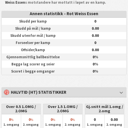
Weiss Essen
s motstandere har mottatt i løpet av en kamp.
Annen statistikk - Rot Weiss Essen
0
Skudd per kamp
0.00
Skudd på mål / kamp
0.00
Skudd utenfor mål / kamp
0
Forseelser per kamp
0.00
Offsider/kamp
0%
Gjennomsnittlig ballbesittelse
0%
Begge lag scorer og seier
0%
Scoret i begge omganger
HALVTID (HT) STATISTIKKER
Over 0.5 1.OMG /
Over 1.5 1.OMG /
Gj.snitt mål 1.omg /
2.OMG
2.OMG
2.omg
0
0
0
0
0
0.00
%
%
%
%
1. omgang
2. omgang
1. omgang
2. omgang
1. omgang
2. omgang