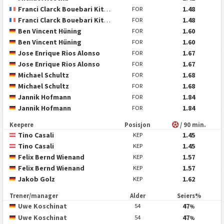
Franci Clarck Bouebari Kitsamoutse
1.48
FOR
Franci Clarck Bouebari Kitsamoutse
1.48
FOR
Ben Vincent Hüning
1.60
FOR
Ben Vincent Hüning
1.60
FOR
Jose Enrique Rios Alonso
1.67
FOR
Jose Enrique Rios Alonso
1.67
FOR
Michael Schultz
1.68
FOR
Michael Schultz
1.68
FOR
Jannik Hofmann
1.84
FOR
Jannik Hofmann
1.84
FOR
Keepere
Posisjon
/ 90 min.
Tino Casali
1.45
KEP
Tino Casali
1.45
KEP
Felix Bernd Wienand
1.57
KEP
Felix Bernd Wienand
1.57
KEP
Jakob Golz
1.62
KEP
Trener/manager
Alder
Seiers%
Uwe Koschinat
47
54
%
Uwe Koschinat
47
54
%