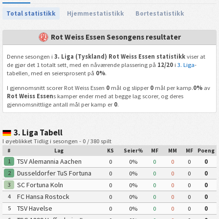
Total statistikk
Hjemmestatistikk
Bortestatistikk
Rot Weiss Essen Sesongens resultater
Denne sesongen i
3. Liga (Tyskland) Rot Weiss Essen statistikk
viser at
de gjør det 1 totalt sett, med en nåværende plassering på
12/20
i
3. Liga
-
tabellen, med en seiersprosent på
0%
.
I gjennomsnitt scorer Rot Weiss Essen
0
mål og slipper
0
mål per kamp.
0%
av
Rot Weiss Essen
s kamper ender med at begge lag scorer, og deres
gjennomsnittlige antall mål per kamp er
0
.
3. Liga Tabell
I øyeblikket Tidlig i sesongen - 0 / 380 spilt
#
Lag
KS
Seier%
MF
MM
MF
Poeng
TSV Alemannia Aachen
1
0
0%
0
0
0
0
Dusseldorfer TuS Fortuna
2
0
0%
0
0
0
0
1895
SC Fortuna Koln
3
0
0%
0
0
0
0
FC Hansa Rostock
4
0
0%
0
0
0
0
TSV Havelse
5
0
0%
0
0
0
0