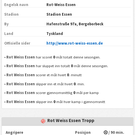
Engelsk navn
Rot-Weiss Essen
Stadion
Stadion Essen
By
Hafenstraße 97a, Bergeborbeck
Land
Tyskland
Offisielle sider
http://www.rot-weiss-essen.de
0
•
Rot Weiss Essen
har scoret
mål totalt denne sesongen.
0
•
Rot Weiss Essen
har sluppet inn totalt
mål denne sesongen.
0
•
Rot Weiss Essen
scorer et mål hvert
. minutt
0
•
Rot Weiss Essen
slipper inn et mål hvert
. min.
0
•
Rot Weiss Essen
scorer gjennomsnittlig
mål per kamp
0
•
Rot Weiss Essen
slipper inn
mål hver kamp i gjennomsnitt
Rot Weiss Essen Tropp
Angripere
Posisjon
/ 90 min.