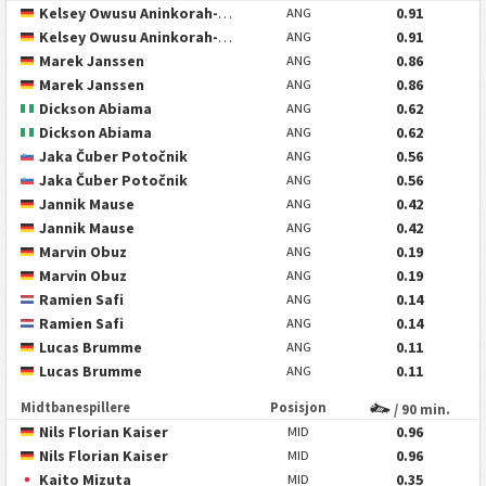
Kelsey Owusu Aninkorah-Meisel
0.91
ANG
Kelsey Owusu Aninkorah-Meisel
0.91
ANG
Marek Janssen
0.86
ANG
Marek Janssen
0.86
ANG
Dickson Abiama
0.62
ANG
Dickson Abiama
0.62
ANG
Jaka Čuber Potočnik
0.56
ANG
Jaka Čuber Potočnik
0.56
ANG
Jannik Mause
0.42
ANG
Jannik Mause
0.42
ANG
Marvin Obuz
0.19
ANG
Marvin Obuz
0.19
ANG
Ramien Safi
0.14
ANG
Ramien Safi
0.14
ANG
Lucas Brumme
0.11
ANG
Lucas Brumme
0.11
ANG
Midtbanespillere
Posisjon
/ 90 min.
Nils Florian Kaiser
0.96
MID
Nils Florian Kaiser
0.96
MID
Kaito Mizuta
0.35
MID