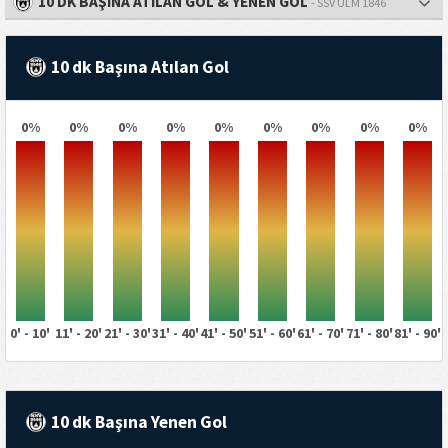
10 DK BAŞINA ATILAN GOL & YENEN GOL
- SSV ULM 1846
10 dk Başına Atılan Gol
0%
0%
0%
0%
0%
0%
0%
0%
0%
0' - 10'
11' - 20'
21' - 30'
31' - 40'
41' - 50'
51' - 60'
61' - 70'
71' - 80'
81' - 90'
10 dk Başına Yenen Gol