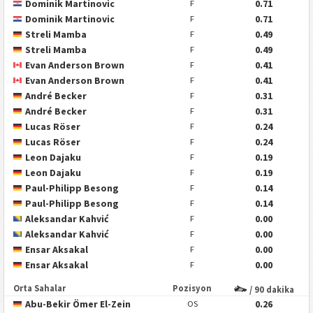
Dominik Martinovic
0.71
F
Dominik Martinovic
0.71
F
Streli Mamba
0.49
F
Streli Mamba
0.49
F
Evan Anderson Brown
0.41
F
Evan Anderson Brown
0.41
F
André Becker
0.31
F
André Becker
0.31
F
Lucas Röser
0.24
F
Lucas Röser
0.24
F
Leon Dajaku
0.19
F
Leon Dajaku
0.19
F
Paul-Philipp Besong
0.14
F
Paul-Philipp Besong
0.14
F
Aleksandar Kahvić
0.00
F
Aleksandar Kahvić
0.00
F
Ensar Aksakal
0.00
F
Ensar Aksakal
0.00
F
Orta Sahalar
Pozisyon
/ 90 dakika
Abu-Bekir Ömer El-Zein
0.26
OS