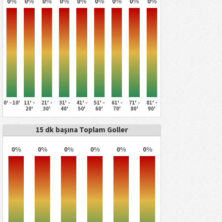
0%
0%
0%
0%
0%
0%
0%
0%
0%
0' - 10'
11' -
21' -
31' -
41' -
51' -
61' -
71' -
81' -
20'
30'
40'
50'
60'
70'
80'
90'
15 dk başına Toplam Goller
0%
0%
0%
0%
0%
0%