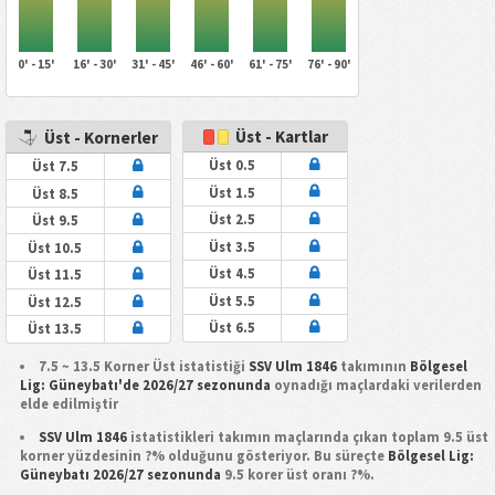
0' - 15'
16' - 30'
31' - 45'
46' - 60'
61' - 75'
76' - 90'
Üst - Kartlar
Üst - Kornerler
Üst 0.5
Üst 7.5
Üst 1.5
Üst 8.5
Üst 2.5
Üst 9.5
Üst 3.5
Üst 10.5
Üst 4.5
Üst 11.5
Üst 5.5
Üst 12.5
Üst 6.5
Üst 13.5
7.5 ~ 13.5 Korner Üst istatistiği
SSV Ulm 1846
takımının
Bölgesel
Lig: Güneybatı'de 2026/27 sezonunda
oynadığı maçlardaki verilerden
elde edilmiştir
SSV Ulm 1846
istatistikleri takımın maçlarında çıkan toplam 9.5 üst
korner yüzdesinin ?% olduğunu gösteriyor. Bu süreçte
Bölgesel Lig:
Güneybatı 2026/27 sezonunda
9.5 korer üst oranı ?%.