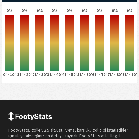
0%
0%
0%
0%
0%
0%
0%
0%
0%
0' - 10'
11' - 20'
21' - 30'
31' - 40'
41' - 50'
51' - 60'
61' - 70'
71' - 80'
81' - 90'
FootyStats, goller, 2.5 alt/üst, iy/ms, karşılıklı gol gibi istatistikler
için ulaşabileceğiniz en detaylı kaynak. FootyStats asla illegal