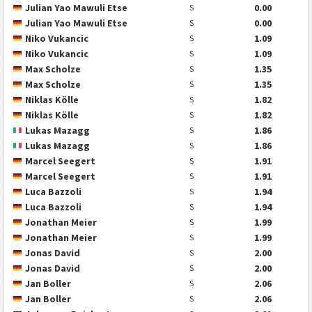
Julian Yao Mawuli Etse
0.00
S
Julian Yao Mawuli Etse
0.00
S
Niko Vukancic
1.09
S
Niko Vukancic
1.09
S
Max Scholze
1.35
S
Max Scholze
1.35
S
Niklas Kölle
1.82
S
Niklas Kölle
1.82
S
Lukas Mazagg
1.86
S
Lukas Mazagg
1.86
S
Marcel Seegert
1.91
S
Marcel Seegert
1.91
S
Luca Bazzoli
1.94
S
Luca Bazzoli
1.94
S
Jonathan Meier
1.99
S
Jonathan Meier
1.99
S
Jonas David
2.00
S
Jonas David
2.00
S
Jan Boller
2.06
S
Jan Boller
2.06
S