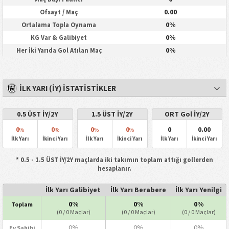
0.00
Ofsayt / Maç
0%
Ortalama Topla Oynama
0%
KG Var & Galibiyet
0%
Her İki Yarıda Gol Atılan Maç
İLK YARI (İY) İSTATISTIKLER
0.5 ÜST İY/2Y
1.5 ÜST İY/2Y
ORT Gol İY/2Y
0
0
0
0
0
0.00
%
%
%
%
İlk Yarı
İkinci Yarı
İlk Yarı
İkinci Yarı
İlk Yarı
İkinci Yarı
* 0.5 - 1.5 ÜST İY/2Y maçlarda iki takımın toplam attığı gollerden
hesaplanır.
İlk Yarı Galibiyet
İlk Yarı Berabere
İlk Yarı Yenilgi
0%
0%
0%
Toplam
(0 / 0 Maçlar)
(0 / 0 Maçlar)
(0 / 0 Maçlar)
0%
0%
0%
Ev Sahibi