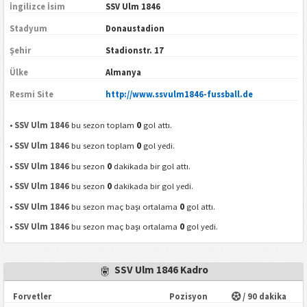
İngilizce İsim
SSV Ulm 1846
Stadyum
Donaustadion
Şehir
Stadionstr. 17
Ülke
Almanya
Resmi Site
http://www.ssvulm1846-fussball.de
0
•
SSV Ulm 1846
bu sezon toplam
gol attı.
0
•
SSV Ulm 1846
bu sezon toplam
gol yedi.
0
•
SSV Ulm 1846
bu sezon
dakikada bir gol attı.
0
•
SSV Ulm 1846
bu sezon
dakikada bir gol yedi.
0
•
SSV Ulm 1846
bu sezon maç başı ortalama
gol attı.
0
•
SSV Ulm 1846
bu sezon maç başı ortalama
gol yedi.
SSV Ulm 1846 Kadro
Forvetler
Pozisyon
/ 90 dakika