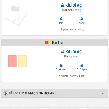
KİLİDİ AÇ
Korner / maç
İçin
Karşı
* Toplam Korner / Maç
Kartlar
KİLİDİ AÇ
Kart / maç
En Yüksek
En Düşük
* Kırmızı Kart = 2 kart
FİKSTÜR & MAÇ SONUÇLARI