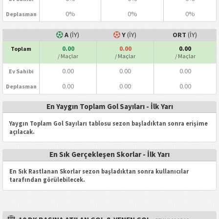
0%
0%
0%
Deplasman
A
(İY)
Y
(İY)
ORT
(İY)
0.00
0.00
0.00
Toplam
/ Maçlar
/ Maçlar
/ Maçlar
0.00
0.00
0.00
Ev Sahibi
0.00
0.00
0.00
Deplasman
En Yaygın Toplam Gol Sayıları - İlk Yarı
Yaygın Toplam Gol Sayıları tablosu sezon başladıktan sonra erişime
açılacak.
En Sık Gerçekleşen Skorlar - İlk Yarı
En Sık Rastlanan Skorlar sezon başladıktan sonra kullanıcılar
tarafından görülebilecek.