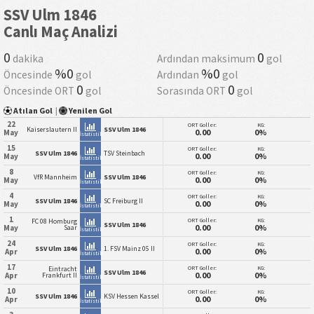
SSV Ulm 1846
Canlı Maç Analizi
0
0
dakika
Ardından maksimum
gol
%0
%0
Öncesinde
gol
Ardından
gol
0
0
Öncesinde ORT
gol
Sorasında ORT
gol
Atılan Gol
|
Yenilen Gol
22
ORT Goller:
KG:
Kaiserslautern II
SSV Ulm 1846
0.00
0%
May
İstatistik
15
ORT Goller:
KG:
SSV Ulm 1846
TSV Steinbach
0.00
0%
May
İstatistik
8
ORT Goller:
KG:
VfR Mannheim
SSV Ulm 1846
0.00
0%
May
İstatistik
4
ORT Goller:
KG:
SSV Ulm 1846
SC Freiburg II
0.00
0%
May
İstatistik
1
ORT Goller:
KG:
FC 08 Homburg
SSV Ulm 1846
0.00
0%
May
Saar
İstatistik
24
ORT Goller:
KG:
SSV Ulm 1846
1. FSV Mainz 05 II
0.00
0%
Apr
İstatistik
17
ORT Goller:
KG:
Eintracht
SSV Ulm 1846
0.00
0%
Apr
Frankfurt II
İstatistik
10
ORT Goller:
KG:
SSV Ulm 1846
KSV Hessen Kassel
0.00
0%
Apr
İstatistik