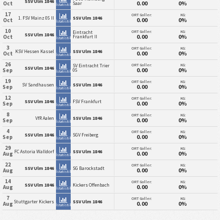
SSV Ulm 1846
0.00
0%
Oct
Saar
İstatistik
17
ORT Goller:
KG:
1. FSV Mainz 05 II
SSV Ulm 1846
0.00
0%
Oct
İstatistik
10
ORT Goller:
KG:
Eintracht
SSV Ulm 1846
0.00
0%
Oct
Frankfurt II
İstatistik
3
ORT Goller:
KG:
KSV Hessen Kassel
SSV Ulm 1846
0.00
0%
Oct
İstatistik
26
ORT Goller:
KG:
SV Eintracht Trier
SSV Ulm 1846
0.00
0%
Sep
05
İstatistik
19
ORT Goller:
KG:
SV Sandhausen
SSV Ulm 1846
0.00
0%
Sep
İstatistik
12
ORT Goller:
KG:
SSV Ulm 1846
FSV Frankfurt
0.00
0%
Sep
İstatistik
8
ORT Goller:
KG:
VfR Aalen
SSV Ulm 1846
0.00
0%
Sep
İstatistik
4
ORT Goller:
KG:
SSV Ulm 1846
SGV Freiberg
0.00
0%
Sep
İstatistik
29
ORT Goller:
KG:
FC Astoria Walldorf
SSV Ulm 1846
0.00
0%
Aug
İstatistik
22
ORT Goller:
KG:
SSV Ulm 1846
SG Barockstadt
0.00
0%
Aug
İstatistik
14
ORT Goller:
KG:
SSV Ulm 1846
Kickers Offenbach
0.00
0%
Aug
İstatistik
7
ORT Goller:
KG:
Stuttgarter Kickers
SSV Ulm 1846
0.00
0%
Aug
İstatistik