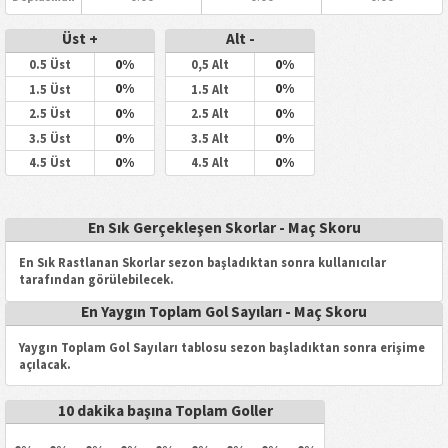
Üst +
Alt -
0%
0%
0.5 Üst
0,5 Alt
0%
0%
1.5 Üst
1.5 Alt
0%
0%
2.5 Üst
2.5 Alt
0%
0%
3.5 Üst
3.5 Alt
0%
0%
4.5 Üst
4.5 Alt
En Sık Gerçekleşen Skorlar - Maç Skoru
En Sık Rastlanan Skorlar sezon başladıktan sonra kullanıcılar
tarafından görülebilecek.
En Yaygın Toplam Gol Sayıları - Maç Skoru
Yaygın Toplam Gol Sayıları tablosu sezon başladıktan sonra erişime
açılacak.
10 dakika başına Toplam Goller