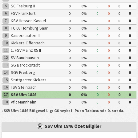
SC Freiburg II
5
0
0%
0
0
0
0
FSV Frankfurt
6
0
0%
0
0
0
0
KSV Hessen Kassel
7
0
0%
0
0
0
0
FC 08 Homburg Saar
8
0
0%
0
0
0
0
Kaiserslautern II
9
0
0%
0
0
0
0
Kickers Offenbach
10
0
0%
0
0
0
0
1. FSV Mainz 05 II
11
0
0%
0
0
0
0
SV Sandhausen
12
0
0%
0
0
0
0
SG Barockstadt
13
0
0%
0
0
0
0
SGV Freiberg
14
0
0%
0
0
0
0
Stuttgarter Kickers
15
0
0%
0
0
0
0
TSV Steinbach
16
0
0%
0
0
0
0
SSV Ulm 1846
17
0
0%
0
0
0
0
VfR Mannheim
18
0
0%
0
0
0
0
•
SSV Ulm 1846 Bölgesel Lig: Güneybatı Puan Tablosunda 0. sırada.
SSV Ulm 1846 Özet Bilgiler