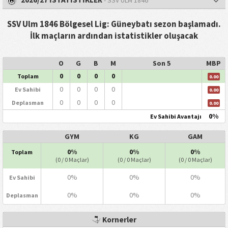
- SSV ULM 1846
SSV Ulm 1846 Bölgesel Lig: Güneybatı sezon başlamadı.
İlk maçların ardından istatistikler oluşacak
O
G
B
M
Son 5
MBP
0
0
0
0
Toplam
0.00
0
0
0
0
Ev Sahibi
0.00
0
0
0
0
Deplasman
0.00
0%
Ev Sahibi Avantajı
GYM
KG
GAM
0%
0%
0%
Toplam
(0 / 0 Maçlar)
(0 / 0 Maçlar)
(0 / 0 Maçlar)
0%
0%
0%
Ev Sahibi
0%
0%
0%
Deplasman
Kornerler