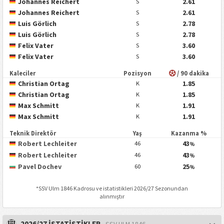
Johannes Reichert
2.61
S
Johannes Reichert
2.61
S
Luis Görlich
2.78
S
Luis Görlich
2.78
S
Felix Vater
3.60
S
Felix Vater
3.60
S
Kaleciler
Pozisyon
/ 90 dakika
Christian Ortag
1.85
K
Christian Ortag
1.85
K
Max Schmitt
1.91
K
Max Schmitt
1.91
K
Teknik Direktör
Yaş
Kazanma %
Robert Lechleiter
43
46
%
Robert Lechleiter
43
46
%
Pavel Dochev
25
60
%
*
SSV Ulm 1846
Kadrosu ve istatistikleri 2026/27 Sezonundan
alınmıştır
2026/27 İSTATİSTİKLER