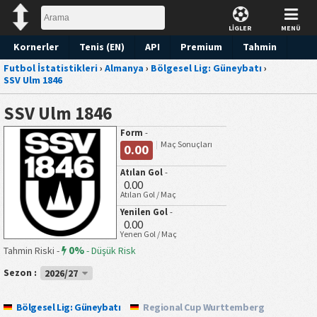
LİGLER
MENÜ
Kornerler
Tenis (EN)
API
Premium
Tahmin
Futbol İstatistikleri
›
Almanya
›
Bölgesel Lig: Güneybatı
›
SSV Ulm 1846
SSV Ulm 1846
Form
-
Maç Sonuçları
0.00
Atılan Gol
-
0.00
Atılan Gol / Maç
Yenilen Gol
-
0.00
Yenen Gol / Maç
0%
Tahmin Riski -
-
Düşük Risk
Sezon :
2026/27
Bölgesel Lig: Güneybatı
Regional Cup Wurttemberg