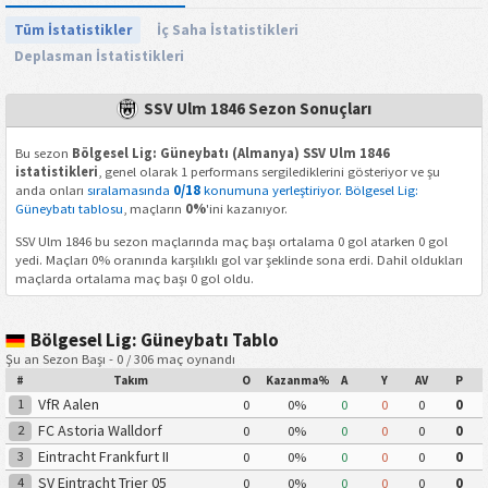
Tüm İstatistikler
İç Saha İstatistikleri
Deplasman İstatistikleri
SSV Ulm 1846 Sezon Sonuçları
Bu sezon
Bölgesel Lig: Güneybatı (Almanya) SSV Ulm 1846
istatistikleri
, genel olarak 1 performans sergilediklerini gösteriyor ve şu
anda onları
sıralamasında
0/18
konumuna yerleştiriyor. Bölgesel Lig:
Güneybatı tablosu
, maçların
0%
'ini kazanıyor.
SSV Ulm 1846 bu sezon maçlarında maç başı ortalama 0 gol atarken 0 gol
yedi. Maçları 0% oranında karşılıklı gol var şeklinde sona erdi. Dahil oldukları
maçlarda ortalama maç başı 0 gol oldu.
Bölgesel Lig: Güneybatı Tablo
Şu an Sezon Başı - 0 / 306 maç oynandı
#
Takım
O
Kazanma%
A
Y
AV
P
VfR Aalen
1
0
0%
0
0
0
0
FC Astoria Walldorf
2
0
0%
0
0
0
0
Eintracht Frankfurt II
3
0
0%
0
0
0
0
SV Eintracht Trier 05
4
0
0%
0
0
0
0