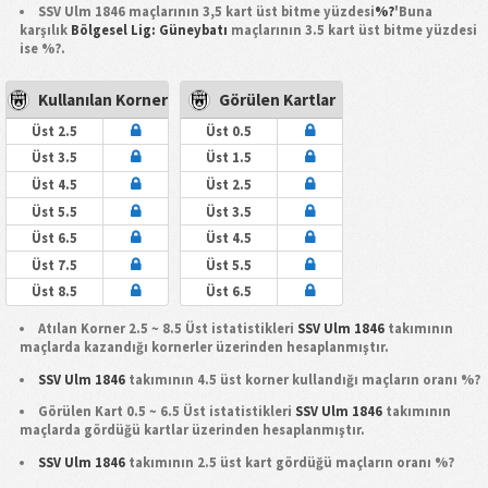
SSV Ulm 1846 maçlarının 3,5 kart üst bitme yüzdesi
%?
'Buna
karşılık
Bölgesel Lig: Güneybatı
maçlarının 3.5 kart üst bitme yüzdesi
ise %?.
Kullanılan Korner
Görülen Kartlar
Üst 2.5
Üst 0.5
Üst 3.5
Üst 1.5
Üst 4.5
Üst 2.5
Üst 5.5
Üst 3.5
Üst 6.5
Üst 4.5
Üst 7.5
Üst 5.5
Üst 8.5
Üst 6.5
Atılan Korner 2.5 ~ 8.5 Üst istatistikleri
SSV Ulm 1846
takımının
maçlarda kazandığı kornerler üzerinden hesaplanmıştır.
SSV Ulm 1846
takımının 4.5 üst korner kullandığı maçların oranı %?
Görülen Kart 0.5 ~ 6.5 Üst istatistikleri
SSV Ulm 1846
takımının
maçlarda gördüğü kartlar üzerinden hesaplanmıştır.
SSV Ulm 1846
takımının 2.5 üst kart gördüğü maçların oranı %?