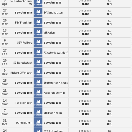
3
ORT Goller:
KG:
SV Eintracht Trier
SSV Ulm 1846
0.00
0%
Apr
05
İstatistik
27
ORT Goller:
KG:
SSV Ulm 1846
SV Sandhausen
0.00
0%
Mar
İstatistik
20
ORT Goller:
KG:
FSV Frankfurt
SSV Ulm 1846
0.00
0%
Mar
İstatistik
13
ORT Goller:
KG:
SSV Ulm 1846
VfR Aalen
0.00
0%
Mar
İstatistik
6
ORT Goller:
KG:
SGV Freiberg
SSV Ulm 1846
0.00
0%
Mar
İstatistik
27
ORT Goller:
KG:
SSV Ulm 1846
FC Astoria Walldorf
0.00
0%
Feb
İstatistik
20
ORT Goller:
KG:
SG Barockstadt
SSV Ulm 1846
0.00
0%
Feb
İstatistik
5
ORT Goller:
KG:
Kickers Offenbach
SSV Ulm 1846
0.00
0%
Dec
İstatistik
28
ORT Goller:
KG:
SSV Ulm 1846
Stuttgarter Kickers
0.00
0%
Nov
İstatistik
21
ORT Goller:
KG:
SSV Ulm 1846
Kaiserslautern II
0.00
0%
Nov
İstatistik
14
ORT Goller:
KG:
TSV Steinbach
SSV Ulm 1846
0.00
0%
Nov
İstatistik
7
ORT Goller:
KG:
SSV Ulm 1846
VfR Mannheim
0.00
0%
Nov
İstatistik
31
ORT Goller:
KG:
SC Freiburg II
SSV Ulm 1846
0.00
0%
Oct
İstatistik
24
ORT Goller:
KG:
FC 08 Homburg