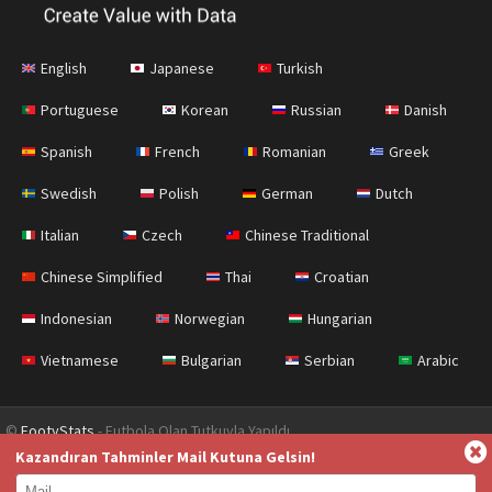
English
Japanese
Turkish
Portuguese
Korean
Russian
Danish
Spanish
French
Romanian
Greek
Swedish
Polish
German
Dutch
Italian
Czech
Chinese Traditional
Chinese Simplified
Thai
Croatian
Indonesian
Norwegian
Hungarian
Vietnamese
Bulgarian
Serbian
Arabic
©
FootyStats
- Futbola Olan Tutkuyla Yapıldı
Kazandıran Tahminler Mail Kutuna Gelsin!
İletişim
Hakkımızda
Yardım
Gizlilik Sözleşmesi