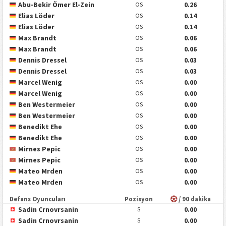
Abu-Bekir Ömer El-Zein
0.26
OS
Elias Löder
0.14
OS
Elias Löder
0.14
OS
Max Brandt
0.06
OS
Max Brandt
0.06
OS
Dennis Dressel
0.03
OS
Dennis Dressel
0.03
OS
Marcel Wenig
0.00
OS
Marcel Wenig
0.00
OS
Ben Westermeier
0.00
OS
Ben Westermeier
0.00
OS
Benedikt Ehe
0.00
OS
Benedikt Ehe
0.00
OS
Mirnes Pepic
0.00
OS
Mirnes Pepic
0.00
OS
Mateo Mrden
0.00
OS
Mateo Mrden
0.00
OS
Defans Oyuncuları
Pozisyon
/ 90 dakika
Sadin Crnovrsanin
0.00
S
Sadin Crnovrsanin
0.00
S