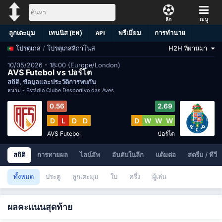
ลีก
เมนู
ลูกเตะมุม
เทนนิส (EN)
API
พรีเมี่ยม
การทำนาย
/
โปรตุเกสลีกาโนส
H2H ที่ผ่านมา
โปรตุเกส
10/05/2026 - 18:00 (Europe/London)
AVS Futebol vs ปอร์โต
สถิติ, ข้อมูลและประวัติการพบกัน
สนาม -
Estádio Clube Desportivo das Aves
0.56
2.69
D
L
D
D
D
W
W
W
AVS Futebol
ปอร์โต
สถิติ
การทายผล
ไลน์อัพ
อันดับในลีก
แต้มต่อ
สตรีม / ทีวี
ทั้งหมด
ประตู
ลูกเตะมุม
ใบ
ครึ่ง
ผู้เล่น
ผลคะแนนสุดท้าย