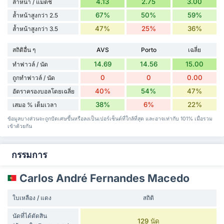
4.13
2.75
3.00
ล้ำหน้า / แมตช์
67%
50%
59%
ล้ำหน้าสูงกว่า 2.5
47%
25%
36%
ล้ำหน้าสูงกว่า 3.5
สถิติอื่น ๆ
AVS
Porto
เฉลี่ย
14.69
14.56
15.00
ทำฟาวล์ / นัด
0
0
0.00
ถูกทำฟาวล์ / นัด
40%
54%
47%
อัตราครองบอลโดยเฉลี่ย
38%
6%
22%
เสมอ % เต็มเวลา
ข้อมูลบางส่วนจะถูกปัดเศษขึ้นหรือลงเป็นเปอร์เซ็นต์ที่ใกล้ที่สุด และอาจเท่ากับ 101% เมื่อรวม
เข้าด้วยกัน
กรรมการ
Carlos André Fernandes Macedo
ใบเหลือง / แดง
สถิติ
นัดที่ได้ตัดสิน
129 นัด