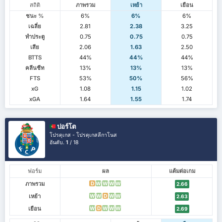
สถิติ
ภาพรวม
เหย้า
เยือน
ชนะ %
6%
6%
6%
เฉลี่ย
2.81
2.38
3.25
ทำประตู
0.75
0.75
0.75
เสีย
2.06
1.63
2.50
BTTS
44%
44%
44%
คลีนชีท
13%
13%
13%
FTS
53%
50%
56%
xG
1.08
1.15
1.02
xGA
1.64
1.55
1.74
ปอร์โต
โปรตุเกส - โปรตุเกสลีกาโนส
อันดับ.
1
/ 18
ฟอร์ม
ผล
แต้มต่อเกม
ภาพรวม
D
W
W
W
W
2.66
เหย้า
W
W
D
W
W
2.63
เยือน
W
D
W
W
W
2.69