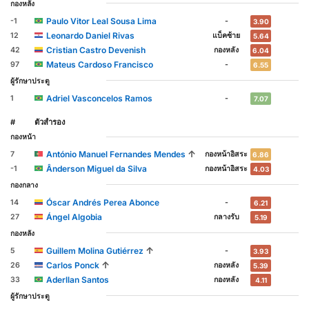
กองหลัง
Paulo Vitor Leal Sousa Lima
-1
-
3.90
Leonardo Daniel Rivas
12
แบ็คซ้าย
5.64
Cristian Castro Devenish
42
กองหลัง
6.04
Mateus Cardoso Francisco
97
-
6.55
ผู้รักษาประตู
Adriel Vasconcelos Ramos
1
-
7.07
#
ตัวสำรอง
กองหน้า
↑
António Manuel Fernandes Mendes
7
กองหน้าอิสระ
6.86
Ânderson Miguel da Silva
-1
กองหน้าอิสระ
4.03
กองกลาง
Óscar Andrés Perea Abonce
14
-
6.21
Ángel Algobia
27
กลางรับ
5.19
กองหลัง
↑
Guillem Molina Gutiérrez
5
-
3.93
↑
Carlos Ponck
26
กองหลัง
5.39
Aderllan Santos
33
กองหลัง
4.11
ผู้รักษาประตู