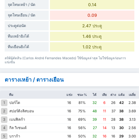
จุดโทษเหย้า / นัด
0.14
จุดโทษเยือน / นัด
0.09
ประตูต่อนัด
2.47 ประตู
ทีมเหย้ายิงได้
1.46 ประตู
ทีมเยือนยิงได้
1.02 ประตู
สถิติผู้ตัดสิน (Carlos André Fernandes Macedo) ใช้ข้อมูลล่าสุด ไม่ใช่ข้อมูลก่อนการ
แข่งขัน
ตารางเหย้า / ตารางเยือน
ทีม
แข่ง
ชนะ %
ได้
เสีย
ต่าง
แต้ม
เฉลี่ย
ปอร์โต
1
16
81%
32
6
26
42
2.38
สปอร์ติงลิสบอน
2
16
75%
48
11
37
38
3.69
เบนฟิคก้า
3
16
69%
39
11
28
38
3.13
กิล วิเซนเต้
4
16
56%
27
14
13
30
2.56
บราก้า
5
16
50%
32
16
16
29
3.00