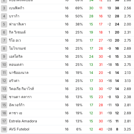
2
16
69%
34
12
22
38
2.88
เบนฟิคก้า
3
16
69%
30
11
19
38
2.56
บราก้า
4
16
50%
28
16
12
28
2.75
ฟามาลิเคา
5
16
38%
15
17
-2
24
2.00
กิล วิเซนเต้
6
16
25%
19
18
1
20
2.31
ริโอ อเว
7
16
31%
17
27
-10
20
2.75
โมไรเรนเซ่
8
16
25%
17
26
-9
16
2.69
เอสโตริล
9
16
25%
24
30
-6
15
3.38
ทอนเดล่า
10
16
25%
13
31
-18
15
2.75
นาซิอองนาล
11
16
19%
14
20
-6
14
2.13
อรัวค่า
12
16
25%
17
33
-16
14
3.13
วิตอเรีย กิมาไรส์
13
16
25%
13
30
-17
14
2.69
ซานตา คลารา
14
16
13%
15
23
-8
13
2.38
อัลเวอร์ก้า
15
16
19%
17
28
-11
13
2.81
คาซา เย
16
16
19%
12
31
-19
12
2.69
Estrela Amadora
17
16
13%
15
30
-15
11
2.81
AVS Futebol
18
16
6%
12
40
-28
8
3.25