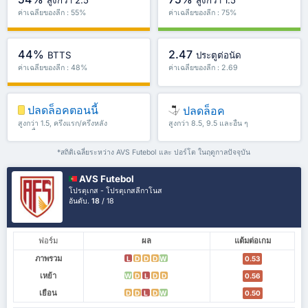
ค่าเฉลี่ยของลีก : 55%
ค่าเฉลี่ยของลีก : 75%
44%
2.47
BTTS
ประตูต่อนัด
ค่าเฉลี่ยของลีก : 48%
ค่าเฉลี่ยของลีก : 2.69
ปลดล็อคตอนนี้
ปลดล็อค
สูงกว่า 1.5, ครึ่งแรก/ครึ่งหลัง
สูงกว่า 8.5, 9.5 และอื่น ๆ
และอื่น ๆ
*สถิติเฉลี่ยระหว่าง AVS Futebol และ ปอร์โต ในฤดูกาลปัจจุบัน
AVS Futebol
โปรตุเกส - โปรตุเกสลีกาโนส
อันดับ.
18
/ 18
ฟอร์ม
ผล
แต้มต่อเกม
ภาพรวม
L
D
D
D
W
0.53
เหย้า
W
D
L
D
D
0.56
เยือน
D
D
L
D
W
0.50