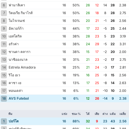
ฟามาลิเคา
6
16
50%
26
12
14
28
2.38
วิตอเรีย กิมาไรส์
7
16
50%
26
18
8
28
2.75
โมไรเรนเซ่
8
16
50%
20
21
-1
26
2.56
อัลเวอร์ก้า
9
16
44%
17
22
-5
25
2.44
เอสโตริล
10
16
38%
28
23
5
23
3.19
อรัวค่า
11
16
38%
24
29
-5
22
3.31
ซานตา คลารา
12
16
38%
15
17
-2
20
2.00
นาซิอองนาล
13
16
31%
21
23
-2
17
2.75
Estrela Amadora
14
16
25%
21
24
-3
17
2.81
ริโอ อเว
15
16
19%
16
25
-9
15
2.56
คาซา เย
16
16
13%
17
25
-8
14
2.63
ทอนเดล่า
17
16
6%
11
21
-10
10
2.00
AVS Futebol
18
16
6%
12
26
-14
9
2.38
ทีม
แข่ง
ชนะ %
ได้
เสีย
ต่าง
แต้ม
เฉลี่ย
ปอร์โต
1
16
88%
32
9
23
43
2.56
สปอร์ติงลิสบอน