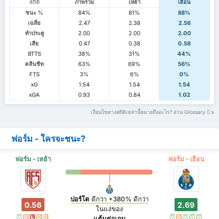
สถิติ
ภาพรวม
เหย้า
เยือน
ชนะ %
84%
81%
88%
เฉลี่ย
2.47
2.38
2.56
ทำประตู
2.00
2.00
2.00
เสีย
0.47
0.38
0.56
BTTS
38%
31%
44%
คลีนชีท
63%
69%
56%
FTS
3%
6%
0%
xG
1.54
1.54
1.54
xGA
0.93
0.84
1.02
เงื่อนไขทางสถิติเหล่านี้หมายถึงอะไร? อ่าน Glossary
ฟอร์ม - ใครจะชนะ?
ฟอร์ม - เหย้า
ฟอร์ม - เยือน
ปอร์โต
ดีกว่า
+380%
ดีกว่า
0.56
2.69
ในแง่ของ
W
D
L
D
D
W
D
W
W
W
แต้มต่อเกม