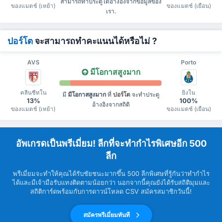
สามารถทำประตูได้อ้างอิงจากข้อมูลของ
ของแมตช์ (เหย้า)
ของแมตช์ (เยือน)
เรา.
ปอร์โต
จะสามารถทำคะแนนได้หรือไม่ ?
AVS
Porto
มีโอกาสสูงมาก
คลีนชีทใน
ยิงใน
มี
มีโอกาสสูงมาก
ที่
ปอร์โต
จะทำประตู
13%
100%
อ้างอิงจากสถิติ
ของแมตช์ (เหย้า)
ของแมตช์ (เยือน)
อัพเกรดเป็นพรีเมี่ยม! ลีกที่จะทำกำไรพิเศษอีก 500
ลีก
พรีเมี่ยมจะทำให้คุณได้รับชัยชนะมากขึ้น 500 ลีกพิเศษที่รู้กันว่าทำกำไร
ได้และมีเจ้ามือรับแทงติดตามน้อยกว่า นอกจากนี้คุณยังได้รับสถิติมุมและ
สถิติการ์ดพร้อมกับการดาวน์โหลด CSV สมัครสมาชิกวันนี้!
สมัครพรีเมี่ยมทันที