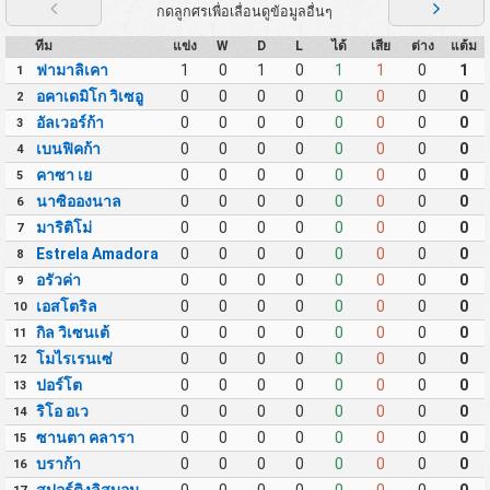
กดลูกศรเพื่อเลื่อนดูข้อมูลอื่นๆ
ทีม
แข่ง
W
D
L
ได้
เสีย
ต่าง
แต้ม
ฟามาลิเคา
1
0
1
0
1
1
0
1
1
อคาเดมิโก วิเซอู
0
0
0
0
0
0
0
0
2
อัลเวอร์ก้า
0
0
0
0
0
0
0
0
3
เบนฟิคก้า
0
0
0
0
0
0
0
0
4
คาซา เย
0
0
0
0
0
0
0
0
5
นาซิอองนาล
0
0
0
0
0
0
0
0
6
มาริติโม่
0
0
0
0
0
0
0
0
7
Estrela Amadora
0
0
0
0
0
0
0
0
8
อรัวค่า
0
0
0
0
0
0
0
0
9
เอสโตริล
0
0
0
0
0
0
0
0
10
กิล วิเซนเต้
0
0
0
0
0
0
0
0
11
โมไรเรนเซ่
0
0
0
0
0
0
0
0
12
ปอร์โต
0
0
0
0
0
0
0
0
13
ริโอ อเว
0
0
0
0
0
0
0
0
14
ซานตา คลารา
0
0
0
0
0
0
0
0
15
บราก้า
0
0
0
0
0
0
0
0
16