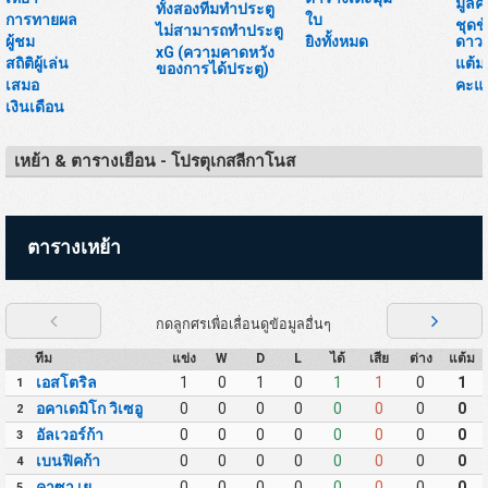
มูลค
ทั้งสองทีมทำประตู
การทายผล
ใบ
ชุดข
ไม่สามารถทำประตู
ผู้ชม
ยิงทั้งหมด
ดาวน
xG (ความคาดหวัง
สถิติผู้เล่น
แต้ม
ของการได้ประตู)
เสมอ
คะแ
เงินเดือน
เหย้า & ตารางเยือน - โปรตุเกสลีกาโนส
ตารางเหย้า
กดลูกศรเพื่อเลื่อนดูข้อมูลอื่นๆ
ทีม
แข่ง
W
D
L
ได้
เสีย
ต่าง
แต้ม
เอสโตริล
1
0
1
0
1
1
0
1
1
อคาเดมิโก วิเซอู
0
0
0
0
0
0
0
0
2
อัลเวอร์ก้า
0
0
0
0
0
0
0
0
3
เบนฟิคก้า
0
0
0
0
0
0
0
0
4
คาซา เย
0
0
0
0
0
0
0
0
5