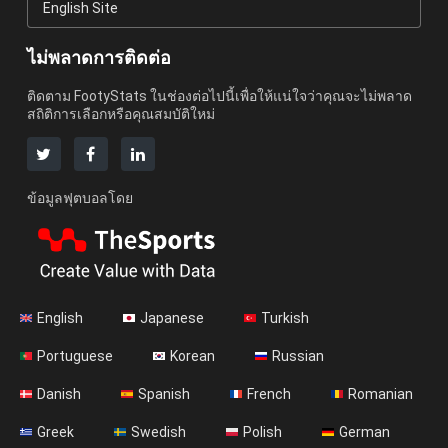
English Site
ไม่พลาดการติดต่อ
ติดตาม FootyStats ในช่องต่อไปนี้เพื่อให้แน่ใจว่าคุณจะไม่พลาด
สถิติการเลือกหรือคุณสมบัติใหม่
ข้อมูลฟุตบอลโดย
English
Japanese
Turkish
Portuguese
Korean
Russian
Danish
Spanish
French
Romanian
Greek
Swedish
Polish
German