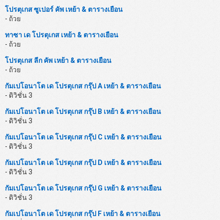
โปรตุเกส ซูเปอร์ คัพ เหย้า & ตารางเยือน
- ถ้วย
ทาซา เด โปรตุเกส เหย้า & ตารางเยือน
- ถ้วย
โปรตุเกส ลีก คัพ เหย้า & ตารางเยือน
- ถ้วย
กัมเปโอนาโต เด โปรตุเกส กรุ๊ป A เหย้า & ตารางเยือน
- ดิวิชั่น 3
กัมเปโอนาโต เด โปรตุเกส กรุ๊ป B เหย้า & ตารางเยือน
- ดิวิชั่น 3
กัมเปโอนาโต เด โปรตุเกส กรุ๊ป C เหย้า & ตารางเยือน
- ดิวิชั่น 3
กัมเปโอนาโต เด โปรตุเกส กรุ๊ป D เหย้า & ตารางเยือน
- ดิวิชั่น 3
กัมเปโอนาโต เด โปรตุเกส กรุ๊ป G เหย้า & ตารางเยือน
- ดิวิชั่น 3
กัมเปโอนาโต เด โปรตุเกส กรุ๊ป F เหย้า & ตารางเยือน