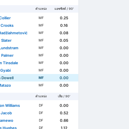
ตำแหน่ง
แอซซิสต์ / 90'
ollier
0.25
MF
 Crooks
0.16
MF
Hadžiahmetović
0.08
MF
 Slater
0.05
MF
Lundstram
0.00
MF
 Palmer
0.00
MF
n Tinsdale
0.00
MF
 Gyabi
0.00
MF
n Dowell
0.00
MF
Matazo
0.00
MF
ตำแหน่ง
เสีย / 90'
on Williams
0.00
DF
 Jacob
0.52
DF
 Famewo
0.66
DF
ie Hughes
1.12
DF