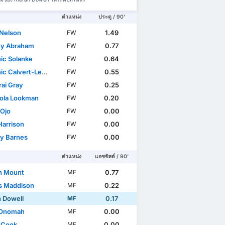
ตำแหน่ง
ประตู / 90'
 Nelson
1.49
FW
y Abraham
0.77
FW
ic Solanke
0.64
FW
c Calvert-Lewin
0.55
FW
ai Gray
0.25
FW
ola Lookman
0.20
FW
 Ojo
0.00
FW
Harrison
0.00
FW
y Barnes
0.00
FW
ตำแหน่ง
แอซซิสต์ / 90'
n Mount
0.77
MF
 Maddison
0.22
MF
n Dowell
0.17
MF
 Onomah
0.00
MF
 Cook
0.00
MF