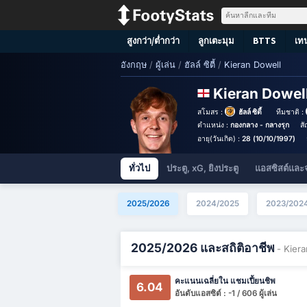
สูงกว่า/ต่ำกว่า
ลูกเตะมุม
BTTS
เท
อังกฤษ
/
ผู้เล่น
/
ฮัลล์ ซิตี้
/
Kieran Dowell
Kieran Dowel
สโมสร :
ฮัลล์ ซิตี้
ทีมชาติ :
ตำแหน่ง :
กองกลาง - กลางรุก
สั
อายุ(วันเกิด) :
28 (10/10/1997)
ทั่วไป
ประตู, xG, ยิงประตู
แอสซิสต์และ
2025/2026
2024/2025
2023/202
2025/2026 และสถิติอาชีพ
- Kier
คะแนนเฉลี่ยใน แชมเปี้ยนชิพ
6.04
อันดับแอสซิต์ : -1 / 606 ผู้เล่น