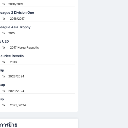
1x
2018/2019
eague 2 Division One
1x
2016/2017
League Asia Trophy
1x
2015
p U20
1x
2017 Korea Republic
aurice Revello
1x
2018
hip
1x
2023/2024
Cup
1x
2023/2024
up
1x
2023/2024
ิการย้าย