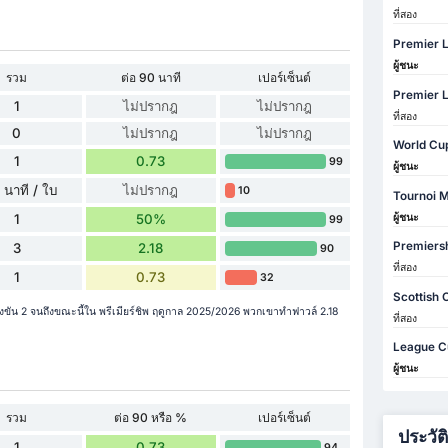
ที่สอง
Premier L
ผู้ชนะ
รวม
ต่อ 90 นาที
เปอร์เซ็นต์
Premier 
1
ไม่ปรากฎ
ไม่ปรากฎ
ที่สอง
0
ไม่ปรากฎ
ไม่ปรากฎ
World Cu
1
0.73
99
ผู้ชนะ
 นาที / ใบ
ไม่ปรากฎ
10
Tournoi M
ผู้ชนะ
1
50%
99
Premiers
3
2.18
90
ที่สอง
1
0.73
32
Scottish 
ขัน 2 จนถึงขณะนี้ใน พรีเมียร์ชิพ ฤดูกาล 2025/2026 พวกเขาทำฟาวล์ 2.18
ที่สอง
League C
ผู้ชนะ
รวม
ต่อ 90 หรือ %
เปอร์เซ็นต์
ประวัต
1
0.73
94