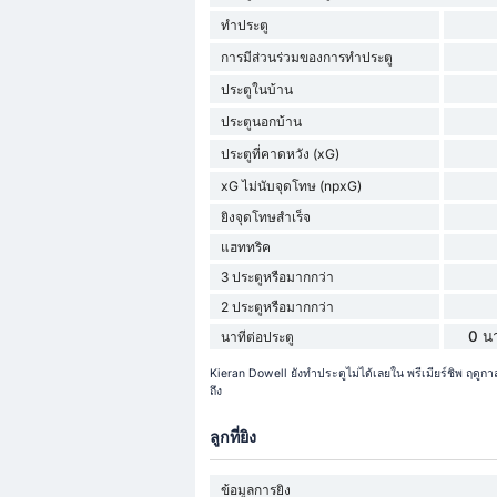
ทำประตู
การมีส่วนร่วมของการทำประตู
ประตูในบ้าน
ประตูนอกบ้าน
ประตูที่คาดหวัง (xG)
xG ไม่นับจุดโทษ (npxG)
ยิงจุดโทษสำเร็จ
แฮททริค
3 ประตูหรือมากกว่า
2 ประตูหรือมากกว่า
0 นา
นาทีต่อประตู
Kieran Dowell ยังทำประตูไม่ได้เลยใน พรีเมียร์ชิพ ฤด
ถึง
ลูกที่ยิง
ข้อมูลการยิง