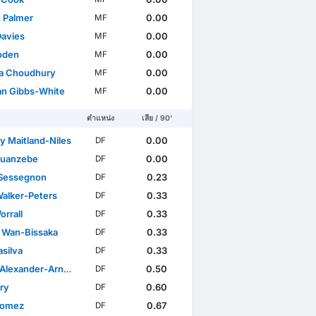
 Palmer
0.00
MF
avies
0.00
MF
Foden
0.00
MF
a Choudhury
0.00
MF
n Gibbs-White
0.00
MF
ตำแหน่ง
เสีย / 90'
y Maitland-Niles
0.00
DF
Tuanzebe
0.00
DF
Sessegnon
0.23
DF
Walker-Peters
0.33
DF
orrall
0.33
DF
 Wan-Bissaka
0.33
DF
asilva
0.33
DF
Alexander-Arnold
0.50
DF
Fry
0.60
DF
Gomez
0.67
DF