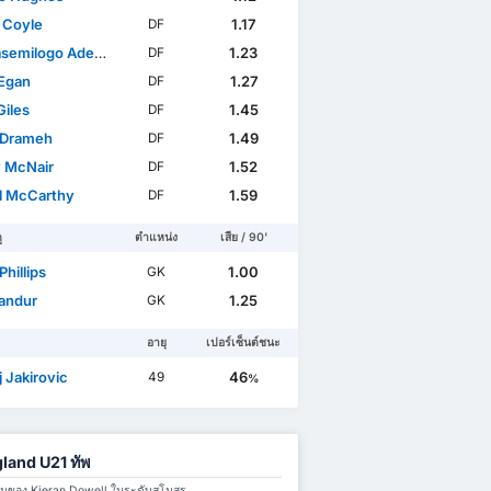
 Coyle
1.17
DF
ogo Adesewo Ibidapo Ajayi
1.23
DF
Egan
1.27
DF
Giles
1.45
DF
 Drameh
1.49
DF
 McNair
1.52
DF
l McCarthy
1.59
DF
ู
ตำแหน่ง
เสีย / 90'
Phillips
1.00
GK
Pandur
1.25
GK
อายุ
เปอร์เซ็นต์ชนะ
 Jakirovic
46
49
%
land U21 ทัพ
มทีมของ Kieran Dowell ในระดับสโมสร