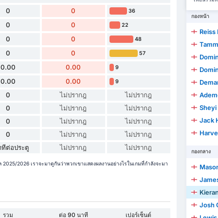
0
0
36
กองหน้า
0
0
22
Reiss
0
0
48
Tamm
0
0
57
Domin
0.00
0.00
9
Domini
0.00
0.00
9
Demar
0
ไม่ปรากฎ
ไม่ปรากฎ
Adem
Sheyi
0
ไม่ปรากฎ
ไม่ปรากฎ
Jack 
0
ไม่ปรากฎ
ไม่ปรากฎ
Harve
0
ไม่ปรากฎ
ไม่ปรากฎ
ทีต่อประตู
ไม่ปรากฎ
ไม่ปรากฎ
กองกลาง
ูกาล 2025/2026 เราจะมาดูกันว่าพวกเขาแสดงผลงานอย่างไรในเกมที่กำลังจะมา
Maso
James
Kiera
Josh
รวม
ต่อ 90 นาที
เปอร์เซ็นต์
Lewis