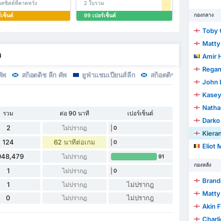
สซิสต์ที่คาดหวัง
2 ใบรวม
กองกลาง
เซ็นต์
99 เปอร์เซ็นต์
Toby C
Matty
ด
Amir 
Regan
ัพ
สก็อตติช ลีก คัพ
ยูฟ่าแชมเปียนส์ลีก
สก็อตติช คัพ
John 
Kasey
Natha
รวม
ต่อ 90 นาที
เปอร์เซ็นต์
Darko
2
ไม่ปรากฎ
0
Kiera
124
62 นาทีต่อเกม
0
Eliot 
948,479
ไม่ปรากฎ
91
กองหลัง
1
ไม่ปรากฎ
0
Brand
1
ไม่ปรากฎ
ไม่ปรากฎ
Matty
0
ไม่ปรากฎ
ไม่ปรากฎ
Akin
Charl