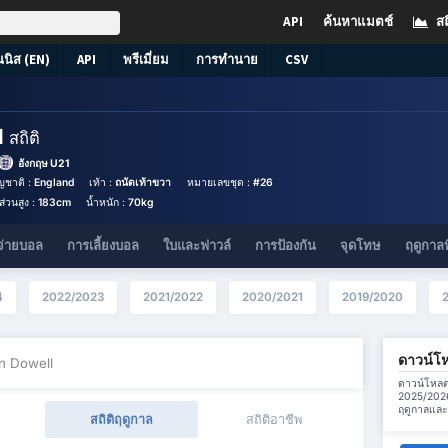
API
ค้นหาแมตช์
สถ
นนิส (EN)
API
พรีเมี่ยม
การทำนาย
CSV
l
สถิติ
อังกฤษ U21
ญชาติ :
England
เท้า :
ถนัดเท้าขวา
หมายเลขชุด :
#26
ส่วนสูง :
183cm
น้ำหนัก :
70kg
จ่ายบอล
การเลี้ยงบอล
ใบและฟาวล์
การป้องกัน
จุดโทษ
ฤดูกาลท
4
2022/2023
2021/2022
2020/2021
2019/2020
ดาวน์โห
an Dowell
ดาวน์โหลดข
2025/2026
ฤดูกาลและค
สถิติฤดูกาล
สถิติอาชีพ