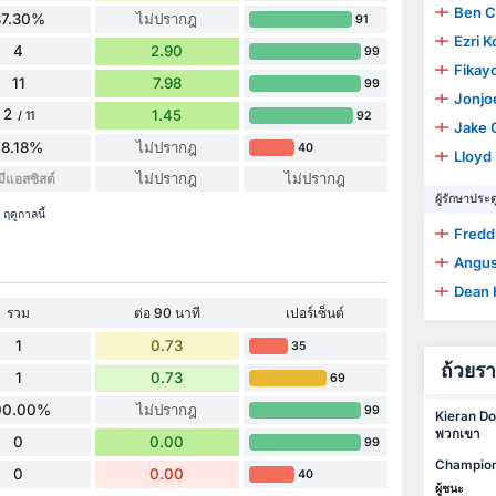
Ben C
87.30%
ไม่ปรากฎ
91
Ezri 
4
2.90
99
Fikay
11
7.98
99
Jonjo
2
1.45
92
/ 11
Jake 
18.18%
ไม่ปรากฎ
40
Lloyd 
ไม่ปรากฎ
ไม่ปรากฎ
มีแอสซิสต์
ผู้รักษาประต
ฤดูกาลนี้
Fredd
Angu
Dean 
รวม
ต่อ 90 นาที
เปอร์เซ็นต์
1
0.73
35
ถ้วยร
1
0.73
69
00.00%
ไม่ปรากฎ
99
Kieran Do
พวกเขา
0
0.00
99
Champion
0
0.00
40
ผู้ชนะ