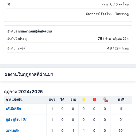
0
พลาด
/ 0 จุดโทษ
อัตราการได้จุดโทษ :
ไม่ปรากฎ
อันดับจากผลทางสถิติ(ลีกปัจจุบัน)
76
อันดับยิงประตู
/ จำนวนผู้เล่น 294
48
อันดับแอสซิต์
/ 294 ผู้เล่น
ผลงานในฤดูกาลที่ผ่านมา
ฤดูกาล 2024/2025
การแข่งขัน
แข่ง
ได้
จ่าย
นาที
PEN
พรีเมียร์ลีก
1
0
0
0
0
0
11'
ยูฟ่า ยูโรปา ลีก
1
0
0
0
0
0
0'
เอฟเอคัพ
1
0
1
1
0
0
90'