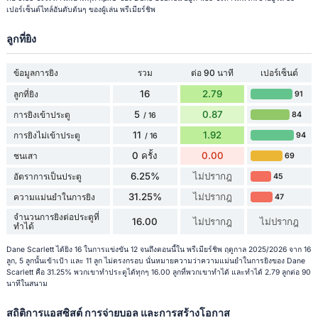
เปอร์เซ็นต์ไทล์อันดับต้นๆ ของผู้เล่น พรีเมียร์ชิพ
ลูกที่ยิง
ข้อมูลการยิง
รวม
ต่อ 90 นาที
เปอร์เซ็นต์
16
2.79
ลูกที่ยิง
91
5
0.87
การยิงเข้าประตู
84
/ 16
11
1.92
การยิงไม่เข้าประตู
94
/ 16
0 ครั้ง
0.00
ชนเสา
69
6.25%
ไม่ปรากฎ
อัตราการเป็นประตู
45
31.25%
ไม่ปรากฎ
ความแม่นยำในการยิง
47
จำนวนการยิงต่อประตูที่
16.00
ไม่ปรากฎ
ไม่ปรากฎ
ทำได้
Dane Scarlett ได้ยิง 16 ในการแข่งขัน 12 จนถึงตอนนี้ใน พรีเมียร์ชิพ ฤดูกาล 2025/2026 จาก 16
ลูก, 5 ลูกนั้นเข้าเป้า และ 11 ลูก ไม่ตรงกรอบ นั่นหมายความว่าความแม่นยำในการยิงของ Dane
Scarlett คือ 31.25% พวกเขาทำประตูได้ทุกๆ 16.00 ลูกที่พวกเขาทำได้ และทำได้ 2.79 ลูกต่อ 90
นาทีในสนาม
สถิติการแอสซิสต์ การจ่ายบอล และการสร้างโอกาส