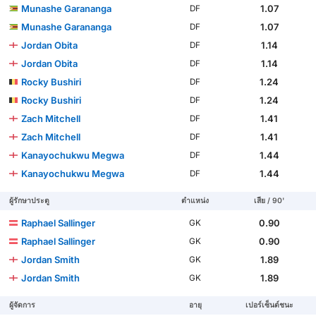
Munashe Garananga
1.07
DF
Munashe Garananga
1.07
DF
Jordan Obita
1.14
DF
Jordan Obita
1.14
DF
Rocky Bushiri
1.24
DF
Rocky Bushiri
1.24
DF
Zach Mitchell
1.41
DF
Zach Mitchell
1.41
DF
Kanayochukwu Megwa
1.44
DF
Kanayochukwu Megwa
1.44
DF
ผู้รักษาประตู
ตำแหน่ง
เสีย / 90'
Raphael Sallinger
0.90
GK
Raphael Sallinger
0.90
GK
Jordan Smith
1.89
GK
Jordan Smith
1.89
GK
ผู้จัดการ
อายุ
เปอร์เซ็นต์ชนะ