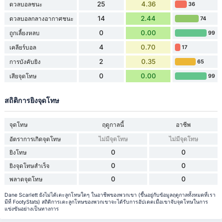
25
4.36
ดวลบอลชนะ
36
14
2.44
ดวลบอลกลางอากาศชนะ
74
0
0.00
ถูกเลี้ยงหลบ
99
4
0.70
เคลียร์บอล
17
2
0.35
การบังคับยิง
65
0
0.00
เสียจุดโทษ
99
สถิติการยิงจุดโทษ
จุดโทษ
ฤดูกาลนี้
อาชีพ
อัตราการเกิดจุดโทษ
ไม่มีจุดโทษ
ไม่มีจุดโทษ
0
0
ยิงโทษ
0
0
ยิงจุดโทษสำเร็จ
0
0
พลาดจุดโทษ
Dane Scarlett ยังไม่ได้เตะลูกโทษใดๆ ในอาชีพของพวกเขา (ขึ้นอยู่กับข้อมูลฤดูกาลทั้งหมดที่เรา
มีที่ FootyStats) สถิติการเตะลูกโทษของพวกเขาจะได้รับการอัปเดตเมื่อเขาจับจุดโทษในการ
แข่งขันอย่างเป็นทางการ