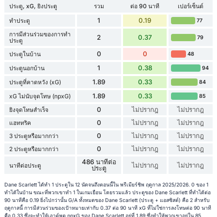
ประตู, xG, ยิงประตู
รวม
ต่อ 90 นาที
เปอร์เซ็นต์
1
0.19
ทำประตู
77
การมีส่วนร่วมของการทำ
2
0.37
79
ประตู
0
0
ประตูในบ้าน
48
1
0.38
ประตูนอกบ้าน
94
1.89
0.33
ประตูที่คาดหวัง (xG)
84
1.89
0.33
xG ไม่นับจุดโทษ (npxG)
85
0
ไม่ปรากฎ
ไม่ปรากฎ
ยิงจุดโทษสำเร็จ
0
ไม่ปรากฎ
ไม่ปรากฎ
แฮททริค
0
ไม่ปรากฎ
ไม่ปรากฎ
3 ประตูหรือมากกว่า
0
ไม่ปรากฎ
ไม่ปรากฎ
2 ประตูหรือมากกว่า
486 นาทีต่อ
ไม่ปรากฎ
ไม่ปรากฎ
นาทีต่อประตู
ประตู
Dane Scarlett ได้ทำ 1 ประตูใน 12 นัดจนถึงตอนนี้ใน พรีเมียร์ชิพ ฤดูกาล 2025/2026. 0 ของ 1
ทำได้ในบ้าน ขณะที่พวกเขาทำ 1 ในเกมเยือน โดยรวมแล้ว ประตูของ Dane Scarlett ที่ทำได้ต่อ
90 นาทีคือ 0.19 ยิ่งไปกว่านั้น G/A ทั้งหมดของ Dane Scarlett (ประตู + แอสซิสต์) คือ 2 สำหรับ
ฤดูกาลนี้ การมีส่วนร่วมของเป้าหมายเท่ากับ 0.37 ต่อ 90 นาที xG ที่ไม่ใช่การลงโทษต่อ 90 นาที
คือ 0.33 ซึ่งจะทำให้เอาต์พุต npxG ของ Dane Scarlett อยู่ที่ 1.89 ซึ่งทำให้พวกเขาอยู่ใน 85