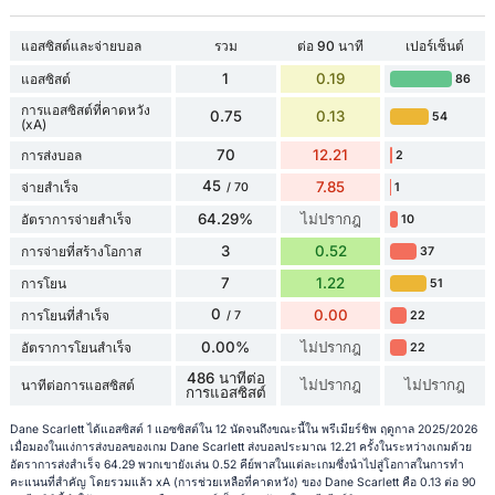
แอสซิสต์และจ่ายบอล
รวม
ต่อ 90 นาที
เปอร์เซ็นต์
1
0.19
แอสซิสต์
86
การแอสซิสต์ที่คาดหวัง
0.75
0.13
54
(xA)
70
12.21
การส่งบอล
2
45
7.85
จ่ายสำเร็จ
1
/ 70
64.29%
ไม่ปรากฎ
อัตราการจ่ายสำเร็จ
10
3
0.52
การจ่ายที่สร้างโอกาส
37
7
1.22
การโยน
51
0
0.00
การโยนที่สำเร็จ
22
/ 7
0.00%
ไม่ปรากฎ
อัตราการโยนสำเร็จ
22
486 นาทีต่อ
ไม่ปรากฎ
ไม่ปรากฎ
นาทีต่อการแอสซิสต์
การแอสซิสต์
Dane Scarlett ได้แอสซิสต์ 1 แอซซิสต์ใน 12 นัดจนถึงขณะนี้ใน พรีเมียร์ชิพ ฤดูกาล 2025/2026
เมื่อมองในแง่การส่งบอลของเกม Dane Scarlett ส่งบอลประมาณ 12.21 ครั้งในระหว่างเกมด้วย
อัตราการส่งสำเร็จ 64.29 พวกเขายังเล่น 0.52 คีย์พาสในแต่ละเกมซึ่งนำไปสู่โอกาสในการทำ
คะแนนที่สำคัญ โดยรวมแล้ว xA (การช่วยเหลือที่คาดหวัง) ของ Dane Scarlett คือ 0.13 ต่อ 90