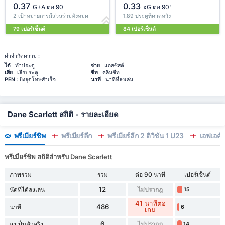
0.37
0.33
G+A ต่อ 90
xG ต่อ 90'
2 เป้าหมายการมีส่วนร่วมทั้งหมด
1.89 ประตูที่คาดหวัง
79 เปอร์เซ็นต์
84 เปอร์เซ็นต์
คำจำกัดความ :
ได้
: ทำประตู
จ่าย
: แอสซิสต์
เสีย
: เสียประตู
ชีท
: คลีนชีท
PEN
: ยิงจุดโทษสำเร็จ
นาที
: นาทีที่ลงเล่น
Dane Scarlett สถิติ - รายละเอียด
พรีเมียร์ชิพ
พรีเมียร์ลีก
พรีเมียร์ลีก 2 ดิวิชั่น 1 U23
เอฟเอคั
พรีเมียร์ชิพ สถิติสำหรับ Dane Scarlett
ภาพรวม
รวม
ต่อ 90 นาที
เปอร์เซ็นต์
12
นัดที่ได้ลงเล่น
ไม่ปรากฎ
15
41 นาทีต่อ
486
นาที
6
เกม
6
ลงเป็นตัวจริง
ไม่ปรากฎ
14