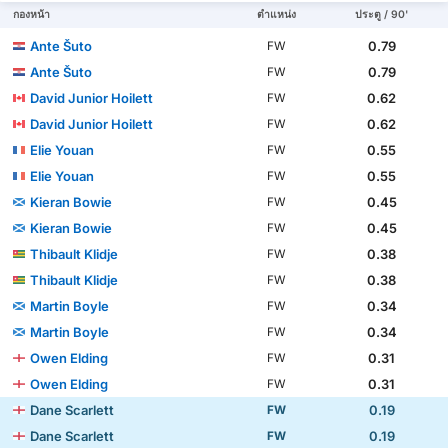
กองหน้า
ตำแหน่ง
ประตู / 90'
Ante Šuto
0.79
FW
Ante Šuto
0.79
FW
David Junior Hoilett
0.62
FW
David Junior Hoilett
0.62
FW
Elie Youan
0.55
FW
Elie Youan
0.55
FW
Kieran Bowie
0.45
FW
Kieran Bowie
0.45
FW
Thibault Klidje
0.38
FW
Thibault Klidje
0.38
FW
Martin Boyle
0.34
FW
Martin Boyle
0.34
FW
Owen Elding
0.31
FW
Owen Elding
0.31
FW
Dane Scarlett
0.19
FW
Dane Scarlett
0.19
FW