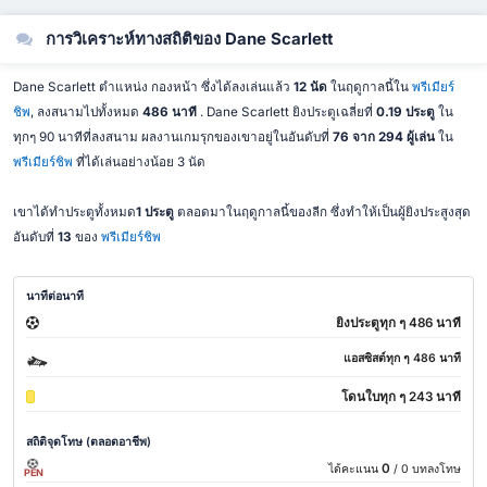
การวิเคราะห์ทางสถิติของ Dane Scarlett
Dane Scarlett ตำแหน่ง กองหน้า ซึ่งได้ลงเล่นแล้ว
12 นัด
ในฤดูกาลนี้ใน
พรีเมียร์
ชิพ
, ลงสนามไปทั้งหมด
486 นาที
. Dane Scarlett ยิงประตูเฉลี่ยที่
0.19 ประตู
ใน
ทุกๆ 90 นาทีที่ลงสนาม ผลงานเกมรุกของเขาอยู่ในอันดับที่
76 จาก 294 ผู้เล่น
ใน
พรีเมียร์ชิพ
ที่ได้เล่นอย่างน้อย 3 นัด
เขาได้ทำประตูทั้งหมด
1 ประตู
ตลอดมาในฤดูกาลนี้ของลีก ซึ่งทำให้เป็นผู้ยิงประสูงสุด
อันดับที่
13
ของ
พรีเมียร์ชิพ
นาทีต่อนาที
ยิงประตูทุก ๆ 486 นาที
แอสซิสต์ทุก ๆ 486 นาที
โดนใบทุก ๆ 243 นาที
สถิติจุดโทษ (ตลอดอาชีพ)
0
ได้คะแนน
/ 0 บทลงโทษ
PEN