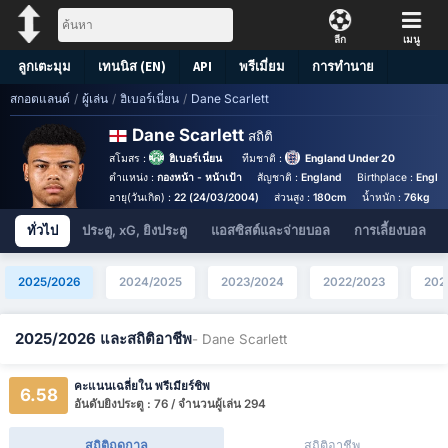
ลีก
เมนู
ลูกเตะมุม
เทนนิส (EN)
API
พรีเมี่ยม
การทำนาย
สกอตแลนด์
/
ผู้เล่น
/
ฮิเบอร์เนี่ยน
/
Dane Scarlett
Dane Scarlett
สถิติ
สโมสร :
ฮิเบอร์เนี่ยน
ทีมชาติ :
England Under 20
ตำแหน่ง :
กองหน้า - หน้าเป้า
สัญชาติ :
England
Birthplace :
Englan
อายุ(วันเกิด) :
22 (24/03/2004)
ส่วนสูง :
180cm
น้ำหนัก :
76kg
ทั่วไป
ประตู, xG, ยิงประตู
แอสซิสต์และจ่ายบอล
การเลี้ยงบอล
2025/2026
2024/2025
2023/2024
2022/2023
202
2025/2026 และสถิติอาชีพ
- Dane Scarlett
คะแนนเฉลี่ยใน พรีเมียร์ชิพ
6.58
อันดับยิงประตู : 76 / จำนวนผู้เล่น 294
สถิติฤดูกาล
สถิติอาชีพ