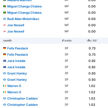
Miguel Changa Chaiwa
0.00
MF
Miguel Changa Chaiwa
0.00
MF
Rudi Allan Molotnikov
0.00
MF
Joe Newell
0.00
MF
Joe Newell
0.00
MF
กองหลัง
ตำแหน่ง
เสีย / 90'
Felix Passlack
0.73
DF
Felix Passlack
0.73
DF
Jack Iredale
0.92
DF
Jack Iredale
0.92
DF
Grant Hanley
0.93
DF
Grant Hanley
0.93
DF
Warren O
1.02
DF
Warren O
1.02
DF
Christopher Cadden
1.02
DF
Christopher Cadden
1.02
DF