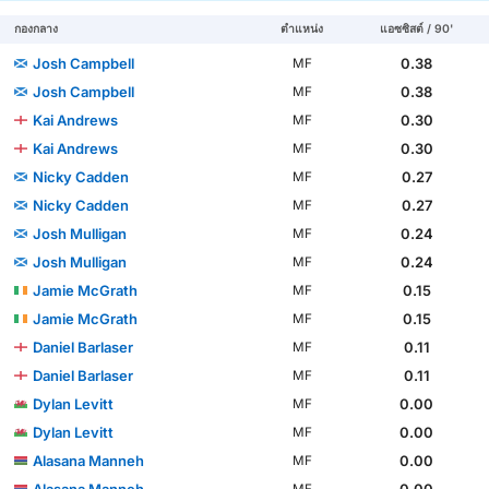
กองกลาง
ตำแหน่ง
แอซซิสต์ / 90'
Josh Campbell
0.38
MF
Josh Campbell
0.38
MF
Kai Andrews
0.30
MF
Kai Andrews
0.30
MF
Nicky Cadden
0.27
MF
Nicky Cadden
0.27
MF
Josh Mulligan
0.24
MF
Josh Mulligan
0.24
MF
Jamie McGrath
0.15
MF
Jamie McGrath
0.15
MF
Daniel Barlaser
0.11
MF
Daniel Barlaser
0.11
MF
Dylan Levitt
0.00
MF
Dylan Levitt
0.00
MF
Alasana Manneh
0.00
MF
Alasana Manneh
0.00
MF