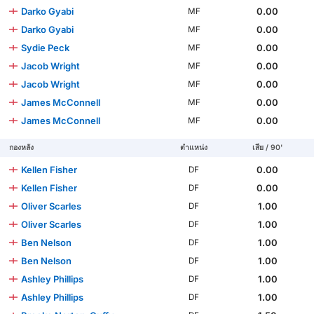
Darko Gyabi
0.00
MF
Darko Gyabi
0.00
MF
Sydie Peck
0.00
MF
Jacob Wright
0.00
MF
Jacob Wright
0.00
MF
James McConnell
0.00
MF
James McConnell
0.00
MF
กองหลัง
ตำแหน่ง
เสีย / 90'
Kellen Fisher
0.00
DF
Kellen Fisher
0.00
DF
Oliver Scarles
1.00
DF
Oliver Scarles
1.00
DF
Ben Nelson
1.00
DF
Ben Nelson
1.00
DF
Ashley Phillips
1.00
DF
Ashley Phillips
1.00
DF