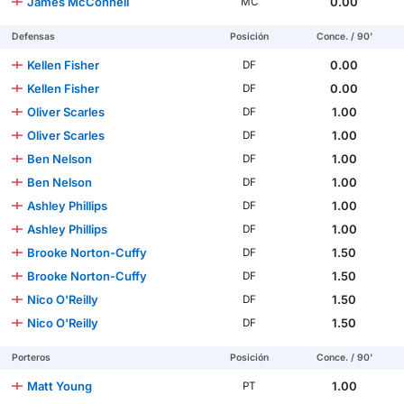
James McConnell
0.00
MC
Defensas
Posición
Conce. / 90'
Kellen Fisher
0.00
DF
Kellen Fisher
0.00
DF
Oliver Scarles
1.00
DF
Oliver Scarles
1.00
DF
Ben Nelson
1.00
DF
Ben Nelson
1.00
DF
Ashley Phillips
1.00
DF
Ashley Phillips
1.00
DF
Brooke Norton-Cuffy
1.50
DF
Brooke Norton-Cuffy
1.50
DF
Nico O'Reilly
1.50
DF
Nico O'Reilly
1.50
DF
Porteros
Posición
Conce. / 90'
Matt Young
1.00
PT