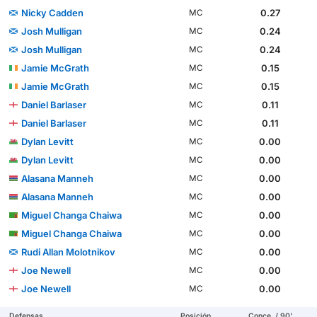
Nicky Cadden
0.27
MC
Josh Mulligan
0.24
MC
Josh Mulligan
0.24
MC
Jamie McGrath
0.15
MC
Jamie McGrath
0.15
MC
Daniel Barlaser
0.11
MC
Daniel Barlaser
0.11
MC
Dylan Levitt
0.00
MC
Dylan Levitt
0.00
MC
Alasana Manneh
0.00
MC
Alasana Manneh
0.00
MC
Miguel Changa Chaiwa
0.00
MC
Miguel Changa Chaiwa
0.00
MC
Rudi Allan Molotnikov
0.00
MC
Joe Newell
0.00
MC
Joe Newell
0.00
MC
Defensas
Posición
Conce. / 90'