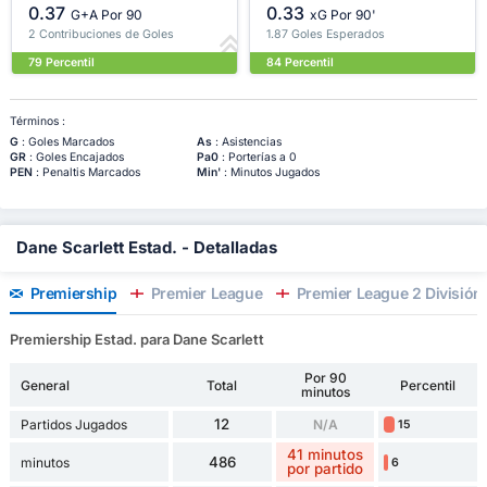
0.37
0.33
G+A Por 90
xG Por 90'
2 Contribuciones de Goles
1.87 Goles Esperados
79 Percentil
84 Percentil
Términos :
G
: Goles Marcados
As
: Asistencias
GR
: Goles Encajados
Pa0
: Porterías a 0
PEN
: Penaltis Marcados
Min'
: Minutos Jugados
Dane Scarlett Estad. - Detalladas
Premiership
Premier League
Premier League 2 División
Premiership Estad. para Dane Scarlett
Por 90
General
Total
Percentil
minutos
12
Partidos Jugados
N/A
15
41 minutos
486
minutos
6
por partido