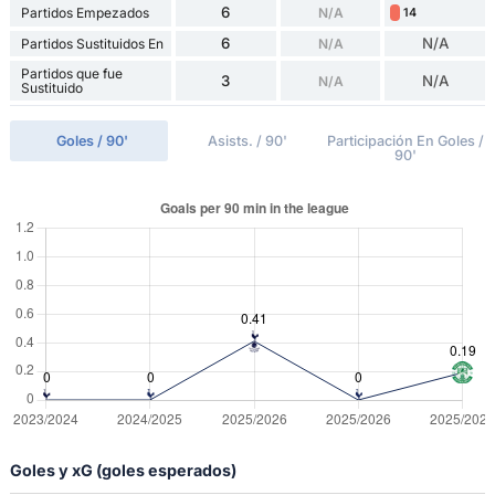
6
Partidos Empezados
N/A
14
6
N/A
Partidos Sustituidos En
N/A
Partidos que fue
3
N/A
N/A
Sustituido
Goles / 90'
Asists. / 90'
Participación En Goles /
90'
Goles y xG (goles esperados)