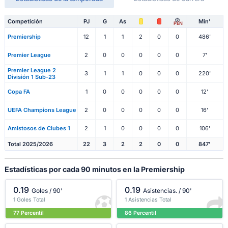
Competición
PJ
G
As
Min'
PEN
Premiership
12
1
1
2
0
0
486'
Premier League
2
0
0
0
0
0
7'
Premier League 2
3
1
1
0
0
0
220'
División 1 Sub-23
Copa FA
1
0
0
0
0
0
12'
UEFA Champions League
2
0
0
0
0
0
16'
Amistosos de Clubes 1
2
1
0
0
0
0
106'
Total 2025/2026
22
3
2
2
0
0
847'
Estadísticas por cada 90 minutos en la Premiership
0.19
0.19
Goles / 90'
Asistencias. / 90'
1 Goles Total
1 Asistencias Total
77 Percentil
86 Percentil