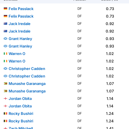
Felix Passlack
0.73
DF
Felix Passlack
0.73
DF
Jack Iredale
0.92
DF
Jack Iredale
0.92
DF
Grant Hanley
0.93
DF
Grant Hanley
0.93
DF
Warren O
1.02
DF
Warren O
1.02
DF
Christopher Cadden
1.02
DF
Christopher Cadden
1.02
DF
Munashe Garananga
1.07
DF
Munashe Garananga
1.07
DF
Jordan Obita
1.14
DF
Jordan Obita
1.14
DF
Rocky Bushiri
1.24
DF
Rocky Bushiri
1.24
DF
Zach Mitchell
1.41
DF