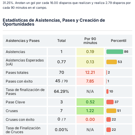
31.25%. Anotan un gol por cada 16.00 disparos que realizan y realiza 2.79 disparos por
cada 90 minutos en el campo.
Estadísticas de Asistencias, Pases y Creación de
Oportunidades
Por 90
Asistencias y Pases
Total
Percentil
minutos
1
0.19
Asistencias
86
Asistencias Esperadas
0.77
0.13
53
(xA)
70
12.21
Pases totales
2
45
7.85
Pases con éxito
1
/ 70
Tasa de finalización de
64.29%
N/A
10
Pases
3
0.52
Pase Clave
37
7
1.22
Cruses
51
0
0.00
Cruses con éxito
22
/ 7
Tasa de Finalización
0.00%
N/A
22
de Cruces