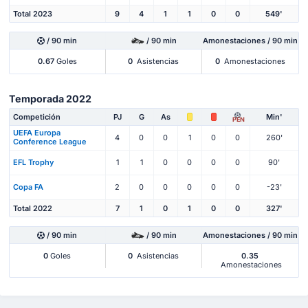
Total 2023
9
4
1
1
0
0
549'
/ 90 min
/ 90 min
Amonestaciones / 90 min
0.67
Goles
0
Asistencias
0
Amonestaciones
Temporada 2022
Competición
PJ
G
As
Min'
PEN
UEFA Europa
4
0
0
1
0
0
260'
Conference League
EFL Trophy
1
1
0
0
0
0
90'
Copa FA
2
0
0
0
0
0
-23'
Total 2022
7
1
0
1
0
0
327'
/ 90 min
/ 90 min
Amonestaciones / 90 min
0
Goles
0
Asistencias
0.35
Amonestaciones