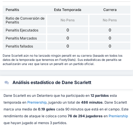
Penaltis
Esta Temporada
Carrera
Ratio de Conversión de
No Pens
No Pens
Penaltis
0
0
Penaltis Ejecutados
0
0
Penaltis Marcados
0
0
Penaltis fallados
Dane Scarlett aún no ha lanzado ningún penalti en su carrera (basado en todos los
datos de la temporada que tenemos en FootyStats). Sus estadísticas de penaltis se
actualizarán una vez que lance un penalti en un partido oficial.
Análisis estadístico de Dane Scarlett
Dane Scarlett es un Delantero que ha participado en
12 partidos
esta
temporada en
Premiership
, jugando un total de
486 minutos
. Dane Scarlett
marca una media de
0.19 goles
cada 90 minutos que está en el campo. Este
rendimiento de ataque le coloca como
76 de 294 jugadores
en
Premiership
que hayan jugado al menos 3 partidos.