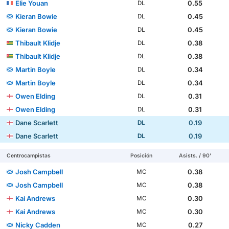
Elie Youan
0.55
DL
Kieran Bowie
0.45
DL
Kieran Bowie
0.45
DL
Thibault Klidje
0.38
DL
Thibault Klidje
0.38
DL
Martin Boyle
0.34
DL
Martin Boyle
0.34
DL
Owen Elding
0.31
DL
Owen Elding
0.31
DL
Dane Scarlett
0.19
DL
Dane Scarlett
0.19
DL
Centrocampistas
Posición
Asists. / 90'
Josh Campbell
0.38
MC
Josh Campbell
0.38
MC
Kai Andrews
0.30
MC
Kai Andrews
0.30
MC
Nicky Cadden
0.27
MC