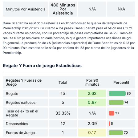
486 Minutos
Por
N/A
N/A
Minutos Por Asistencia
Asistencia
Dane Scarlett ha asistido 1 asistencias en 12 partidos en lo que va de temporada de
Premiership 2025/2026. En cuanto a los pases, Dane Scarlett pasa el balón unas 12.21
veces durante un partido, con un porcentaje de pases completados de 64.29. También
realiza 0.52 pases clave en cada partido, lo que genera importantes ocasiones de gol.
En general, la producción de xA (asistencias esperadas) de Dane Scarlett es de 0.13 por
90 minutos. Esta estadística le sitúa por encima del 53 por ciento de los jugadores de la
Premiership.
Regate Y Fuera de juego Estadísticas
Regates Y Fueras de
Por 90
Total
Percentil
Juego
minutos
15
2.62
Regate
85
5
0.87
Regates exitosos
74
Tasa de éxito en el
33.33%
N/A
27
Regate
12
2.09
Desposeídos
5
1
0.17
Fueras de Juego
70