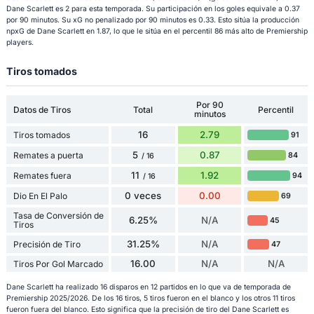
Dane Scarlett es 2 para esta temporada. Su participación en los goles equivale a 0.37
por 90 minutos. Su xG no penalizado por 90 minutos es 0.33. Esto sitúa la producción
npxG de Dane Scarlett en 1.87, lo que le sitúa en el percentil 86 más alto de Premiership
players.
Tiros tomados
Por 90
Datos de Tiros
Total
Percentil
minutos
16
2.79
Tiros tomados
91
5
0.87
Remates a puerta
84
/ 16
11
1.92
Remates fuera
94
/ 16
0 veces
0.00
Dio En El Palo
69
Tasa de Conversión de
6.25%
N/A
45
Tiros
31.25%
N/A
Precisión de Tiro
47
16.00
N/A
N/A
Tiros Por Gol Marcado
Dane Scarlett ha realizado 16 disparos en 12 partidos en lo que va de temporada de
Premiership 2025/2026. De los 16 tiros, 5 tiros fueron en el blanco y los otros 11 tiros
fueron fuera del blanco. Esto significa que la precisión de tiro del Dane Scarlett es