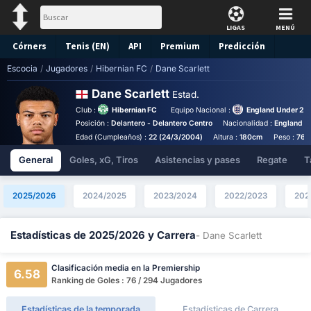
LIGAS
MENÚ
Córners
Tenis (EN)
API
Premium
Predicción
Escocia
/
Jugadores
/
Hibernian FC
/
Dane Scarlett
Dane Scarlett
Estad.
Club :
Hibernian FC
Equipo Nacional :
England Under 20
Posición :
Delantero - Delantero Centro
Nacionalidad :
England
Edad (Cumpleaños) :
22 (24/3/2004)
Altura :
180cm
Peso :
76k
General
Goles, xG, Tiros
Asistencias y pases
Regate
T
2025/2026
2024/2025
2023/2024
2022/2023
202
Estadísticas de 2025/2026 y Carrera
- Dane Scarlett
Clasificación media en la Premiership
6.58
Ranking de Goles : 76 / 294 Jugadores
Estadísticas de la temporada
Estadísticas de Carrera