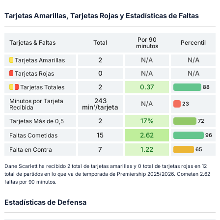
Tarjetas Amarillas, Tarjetas Rojas y Estadísticas de Faltas
Por 90
Tarjetas & Faltas
Total
Percentil
minutos
2
N/A
N/A
Tarjetas Amarillas
0
N/A
N/A
Tarjetas Rojas
2
0.37
Tarjetas Totales
88
243
Minutos por Tarjeta
N/A
23
min'/tarjeta
Recibida
2
17%
Tarjetas Más de 0,5
72
15
2.62
Faltas Cometidas
96
7
1.22
Falta en Contra
65
Dane Scarlett ha recibido 2 total de tarjetas amarillas y 0 total de tarjetas rojas en 12
total de partidos en lo que va de temporada de Premiership 2025/2026. Cometen 2.62
faltas por 90 minutos.
Estadísticas de Defensa