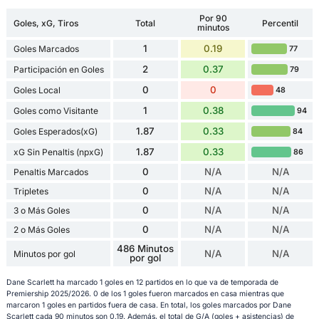
Por 90
Goles, xG, Tiros
Total
Percentil
minutos
1
0.19
Goles Marcados
77
2
0.37
Participación en Goles
79
0
0
Goles Local
48
1
0.38
Goles como Visitante
94
1.87
0.33
Goles Esperados(xG)
84
1.87
0.33
xG Sin Penaltis (npxG)
86
0
N/A
N/A
Penaltis Marcados
0
N/A
N/A
Tripletes
0
N/A
N/A
3 o Más Goles
0
N/A
N/A
2 o Más Goles
486 Minutos
N/A
N/A
Minutos por gol
por gol
Dane Scarlett ha marcado 1 goles en 12 partidos en lo que va de temporada de
Premiership 2025/2026. 0 de los 1 goles fueron marcados en casa mientras que
marcaron 1 goles en partidos fuera de casa. En total, los goles marcados por Dane
Scarlett cada 90 minutos son 0.19. Además, el total de G/A (goles + asistencias) de