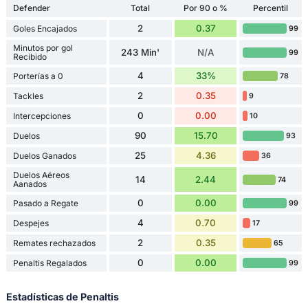
Defender
Total
Por 90 o %
Percentil
2
0.37
Goles Encajados
99
Minutos por gol
243 Min'
N/A
99
Recibido
4
33%
Porterías a 0
78
2
0.35
Tackles
9
0
0.00
Intercepciones
10
90
15.70
Duelos
93
25
4.36
Duelos Ganados
36
Duelos Aéreos
14
2.44
74
Aanados
0
0.00
Pasado a Regate
99
4
0.70
Despejes
17
2
0.35
Remates rechazados
65
0
0.00
Penaltis Regalados
99
Estadísticas de Penaltis