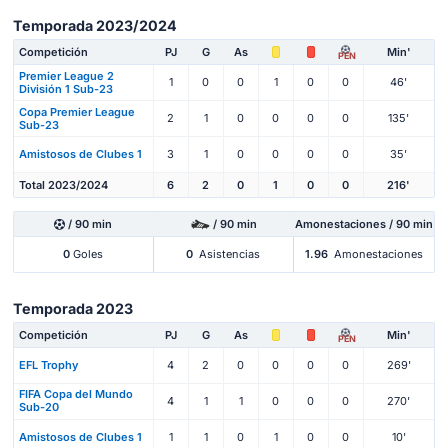
Temporada 2023/2024
Competición
PJ
G
As
Min'
PEN
Premier League 2
1
0
0
1
0
0
46'
División 1 Sub-23
Copa Premier League
2
1
0
0
0
0
135'
Sub-23
Amistosos de Clubes 1
3
1
0
0
0
0
35'
Total 2023/2024
6
2
0
1
0
0
216'
/ 90 min
/ 90 min
Amonestaciones / 90 min
0
Goles
0
Asistencias
1.96
Amonestaciones
Temporada 2023
Competición
PJ
G
As
Min'
PEN
EFL Trophy
4
2
0
0
0
0
269'
FIFA Copa del Mundo
4
1
1
0
0
0
270'
Sub-20
Amistosos de Clubes 1
1
1
0
1
0
0
10'