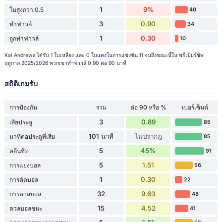
1
9%
ใบสูงกว่า 0.5
40
3
0.90
ทำฟาวล์
34
1
0.30
ถูกทำฟาวล์
10
Kai Andrews ได้รับ 1 ใบเหลือง และ 0 ใบแดงในการแข่งขัน 11 จนถึงขณะนี้ใน พรีเมียร์ชิพ
ฤดูกาล 2025/2026 พวกเขาทำฟาวล์ 0.90 ต่อ 90 นาที
สถิติเกมรับ
การป้องกัน
รวม
ต่อ 90 หรือ %
เปอร์เซ็นต์
3
0.89
เสียประตู
85
101 นาที
ไม่ปรากฎ
นาทีต่อประตูที่เสีย
85
5
45%
คลีนชีท
91
5
1.51
การแย่งบอล
56
1
0.30
การตัดบอล
22
32
9.63
การดวลบอล
48
15
4.52
ดวลบอลชนะ
41