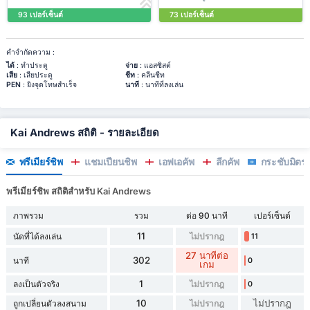
93 เปอร์เซ็นต์
73 เปอร์เซ็นต์
คำจำกัดความ :
ได้
: ทำประตู
จ่าย
: แอสซิสต์
เสีย
: เสียประตู
ชีท
: คลีนชีท
PEN
: ยิงจุดโทษสำเร็จ
นาที
: นาทีที่ลงเล่น
Kai Andrews สถิติ - รายละเอียด
พรีเมียร์ชิพ
แชมเปี้ยนชิพ
เอฟเอคัพ
ลีกคัพ
กระชับมิตร
พรีเมียร์ชิพ สถิติสำหรับ Kai Andrews
ภาพรวม
รวม
ต่อ 90 นาที
เปอร์เซ็นต์
11
นัดที่ได้ลงเล่น
ไม่ปรากฎ
11
27 นาทีต่อ
302
นาที
0
เกม
1
ลงเป็นตัวจริง
ไม่ปรากฎ
0
10
ไม่ปรากฎ
ถูกเปลี่ยนตัวลงสนาม
ไม่ปรากฎ