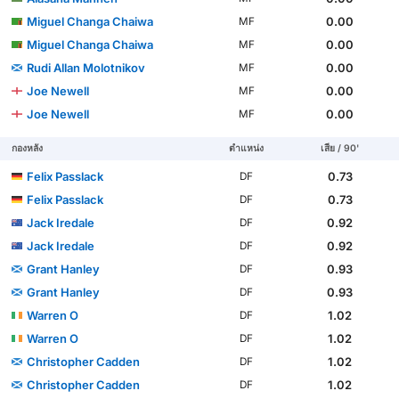
Miguel Changa Chaiwa
0.00
MF
Miguel Changa Chaiwa
0.00
MF
Rudi Allan Molotnikov
0.00
MF
Joe Newell
0.00
MF
Joe Newell
0.00
MF
กองหลัง
ตำแหน่ง
เสีย / 90'
Felix Passlack
0.73
DF
Felix Passlack
0.73
DF
Jack Iredale
0.92
DF
Jack Iredale
0.92
DF
Grant Hanley
0.93
DF
Grant Hanley
0.93
DF
Warren O
1.02
DF
Warren O
1.02
DF
Christopher Cadden
1.02
DF
Christopher Cadden
1.02
DF