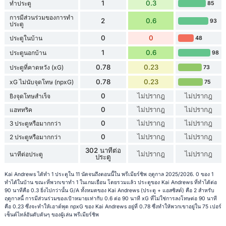
1
0.3
ทำประตู
85
การมีส่วนร่วมของการทำ
2
0.6
93
ประตู
0
0
ประตูในบ้าน
48
1
0.6
ประตูนอกบ้าน
98
0.78
0.23
ประตูที่คาดหวัง (xG)
73
0.78
0.23
xG ไม่นับจุดโทษ (npxG)
75
0
ไม่ปรากฎ
ไม่ปรากฎ
ยิงจุดโทษสำเร็จ
0
ไม่ปรากฎ
ไม่ปรากฎ
แฮททริค
0
ไม่ปรากฎ
ไม่ปรากฎ
3 ประตูหรือมากกว่า
0
ไม่ปรากฎ
ไม่ปรากฎ
2 ประตูหรือมากกว่า
302 นาทีต่อ
ไม่ปรากฎ
ไม่ปรากฎ
นาทีต่อประตู
ประตู
Kai Andrews ได้ทำ 1 ประตูใน 11 นัดจนถึงตอนนี้ใน พรีเมียร์ชิพ ฤดูกาล 2025/2026. 0 ของ 1
ทำได้ในบ้าน ขณะที่พวกเขาทำ 1 ในเกมเยือน โดยรวมแล้ว ประตูของ Kai Andrews ที่ทำได้ต่อ
90 นาทีคือ 0.3 ยิ่งไปกว่านั้น G/A ทั้งหมดของ Kai Andrews (ประตู + แอสซิสต์) คือ 2 สำหรับ
ฤดูกาลนี้ การมีส่วนร่วมของเป้าหมายเท่ากับ 0.6 ต่อ 90 นาที xG ที่ไม่ใช่การลงโทษต่อ 90 นาที
คือ 0.23 ซึ่งจะทำให้เอาต์พุต npxG ของ Kai Andrews อยู่ที่ 0.78 ซึ่งทำให้พวกเขาอยู่ใน 75 เปอร์
เซ็นต์ไทล์อันดับต้นๆ ของผู้เล่น พรีเมียร์ชิพ