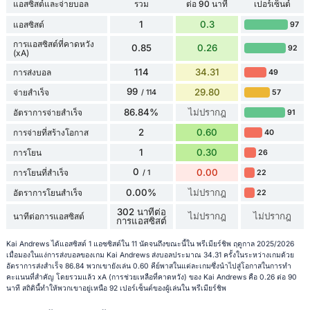
แอสซิสต์และจ่ายบอล
รวม
ต่อ 90 นาที
เปอร์เซ็นต์
1
0.3
แอสซิสต์
97
การแอสซิสต์ที่คาดหวัง
0.85
0.26
92
(xA)
114
34.31
การส่งบอล
49
99
29.80
จ่ายสำเร็จ
57
/ 114
86.84%
ไม่ปรากฎ
อัตราการจ่ายสำเร็จ
91
2
0.60
การจ่ายที่สร้างโอกาส
40
1
0.30
การโยน
26
0
0.00
การโยนที่สำเร็จ
22
/ 1
0.00%
ไม่ปรากฎ
อัตราการโยนสำเร็จ
22
302 นาทีต่อ
ไม่ปรากฎ
ไม่ปรากฎ
นาทีต่อการแอสซิสต์
การแอสซิสต์
Kai Andrews ได้แอสซิสต์ 1 แอซซิสต์ใน 11 นัดจนถึงขณะนี้ใน พรีเมียร์ชิพ ฤดูกาล 2025/2026
เมื่อมองในแง่การส่งบอลของเกม Kai Andrews ส่งบอลประมาณ 34.31 ครั้งในระหว่างเกมด้วย
อัตราการส่งสำเร็จ 86.84 พวกเขายังเล่น 0.60 คีย์พาสในแต่ละเกมซึ่งนำไปสู่โอกาสในการทำ
คะแนนที่สำคัญ โดยรวมแล้ว xA (การช่วยเหลือที่คาดหวัง) ของ Kai Andrews คือ 0.26 ต่อ 90
นาที สถิตินี้ทำให้พวกเขาอยู่เหนือ 92 เปอร์เซ็นต์ของผู้เล่นใน พรีเมียร์ชิพ