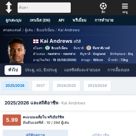
ลีก
เมนู
ลูกเตะมุม
เทนนิส (EN)
API
พรีเมี่ยม
การทำนาย
สกอตแลนด์
/
ผู้เล่น
/
ฮิเบอร์เนี่ยน
/
Kai Andrews
Kai Andrews
สถิติ
สโมสร :
ฮิเบอร์เนี่ยน
ทีมชาติ :
ทีมชาติเวลส์
ตำแหน่ง :
กองกลาง - กองกลาง
สัญชาติ :
England
Birthplace :
Engl
อายุ(วันเกิด) :
19 (6/08/2006)
ส่วนสูง :
186cm
น้ำหนัก :
72kg
ทั่วไป
ประตู, xG, ยิงประตู
แอสซิสต์และจ่ายบอล
การเลี้ยงบอล
2025/2026
2027
2024/2025
2023/2024
2025/2026 และสถิติอาชีพ
- Kai Andrews
คะแนนเฉลี่ยใน พรีเมียร์ชิพ
5.99
อันดับแอสซิต์ : 10 / 294 ผู้เล่น
สถิติฤดูกาล
สถิติอาชีพ