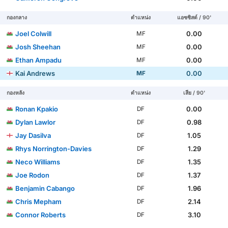
กองกลาง
ตำแหน่ง
แอซซิสต์ / 90'
Joel Colwill
0.00
MF
Josh Sheehan
0.00
MF
Ethan Ampadu
0.00
MF
Kai Andrews
0.00
MF
กองหลัง
ตำแหน่ง
เสีย / 90'
Ronan Kpakio
0.00
DF
Dylan Lawlor
0.98
DF
Jay Dasilva
1.05
DF
Rhys Norrington-Davies
1.29
DF
Neco Williams
1.35
DF
Joe Rodon
1.37
DF
Benjamin Cabango
1.96
DF
Chris Mepham
2.14
DF
Connor Roberts
3.10
DF