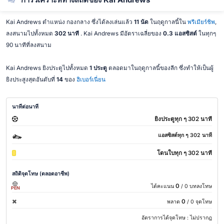
Kai Andrews ตำแหน่ง กองกลาง ซึ่งได้ลงเล่นแล้ว
11 นัด
ในฤดูกาลนี้ใน
พรีเมียร์ชิพ
,
ลงสนามไปทั้งหมด
302 นาที
. Kai Andrews มีอัตราเฉลี่ยของ
0.3 แอสซิสต์
ในทุกๆ
90 นาทีที่ลงสนาม
Kai Andrews ยิงประตูไปทั้งหมด
1 ประตู
ตลอดมาในฤดูกาลนี้ของลีก ซึ่งทำให้เป็นผู้
ยิงประสูงสุดอันดับที่
14
ของ
ฮิเบอร์เนี่ยน
นาทีต่อนาที
ยิงประตูทุก ๆ 302 นาที
แอสซิสต์ทุก ๆ 302 นาที
โดนใบทุก ๆ 302 นาที
สถิติจุดโทษ (ตลอดอาชีพ)
0
ได้คะแนน
/ 0 บทลงโทษ
PEN
0
พลาด
/ 0 จุดโทษ
อัตราการได้จุดโทษ :
ไม่ปรากฎ