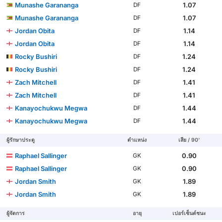
Munashe Garananga
1.07
DF
Munashe Garananga
1.07
DF
Jordan Obita
1.14
DF
Jordan Obita
1.14
DF
Rocky Bushiri
1.24
DF
Rocky Bushiri
1.24
DF
Zach Mitchell
1.41
DF
Zach Mitchell
1.41
DF
Kanayochukwu Megwa
1.44
DF
Kanayochukwu Megwa
1.44
DF
ผู้รักษาประตู
ตำแหน่ง
เสีย / 90'
Raphael Sallinger
0.90
GK
Raphael Sallinger
0.90
GK
Jordan Smith
1.89
GK
Jordan Smith
1.89
GK
ผู้จัดการ
อายุ
เปอร์เซ็นต์ชนะ