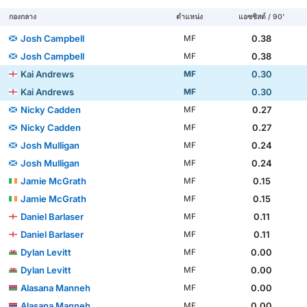
กองกลาง
ตำแหน่ง
แอซซิสต์ / 90'
Josh Campbell
0.38
MF
Josh Campbell
0.38
MF
Kai Andrews
0.30
MF
Kai Andrews
0.30
MF
Nicky Cadden
0.27
MF
Nicky Cadden
0.27
MF
Josh Mulligan
0.24
MF
Josh Mulligan
0.24
MF
Jamie McGrath
0.15
MF
Jamie McGrath
0.15
MF
Daniel Barlaser
0.11
MF
Daniel Barlaser
0.11
MF
Dylan Levitt
0.00
MF
Dylan Levitt
0.00
MF
Alasana Manneh
0.00
MF
Alasana Manneh
0.00
MF