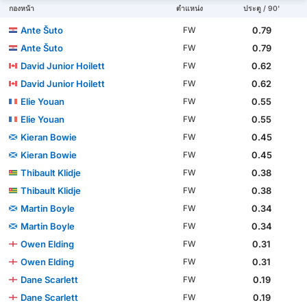
กองหน้า
ตำแหน่ง
ประตู / 90'
Ante Šuto
0.79
FW
Ante Šuto
0.79
FW
David Junior Hoilett
0.62
FW
David Junior Hoilett
0.62
FW
Elie Youan
0.55
FW
Elie Youan
0.55
FW
Kieran Bowie
0.45
FW
Kieran Bowie
0.45
FW
Thibault Klidje
0.38
FW
Thibault Klidje
0.38
FW
Martin Boyle
0.34
FW
Martin Boyle
0.34
FW
Owen Elding
0.31
FW
Owen Elding
0.31
FW
Dane Scarlett
0.19
FW
Dane Scarlett
0.19
FW