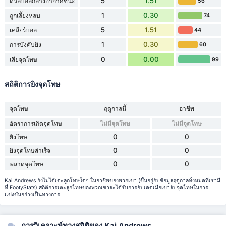
5
1.51
ดวลบอลกลางอากาศชนะ
56
1
0.30
ถูกเลี้ยงหลบ
74
5
1.51
เคลียร์บอล
44
1
0.30
การบังคับยิง
60
0
0.00
เสียจุดโทษ
99
สถิติการยิงจุดโทษ
จุดโทษ
ฤดูกาลนี้
อาชีพ
อัตราการเกิดจุดโทษ
ไม่มีจุดโทษ
ไม่มีจุดโทษ
0
0
ยิงโทษ
0
0
ยิงจุดโทษสำเร็จ
0
0
พลาดจุดโทษ
Kai Andrews ยังไม่ได้เตะลูกโทษใดๆ ในอาชีพของพวกเขา (ขึ้นอยู่กับข้อมูลฤดูกาลทั้งหมดที่เรามี
ที่ FootyStats) สถิติการเตะลูกโทษของพวกเขาจะได้รับการอัปเดตเมื่อเขาจับจุดโทษในการ
แข่งขันอย่างเป็นทางการ
การวิเคราะห์ทางสถิติของ Kai Andrews