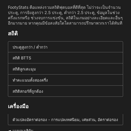
FootyStats คือแหล่งรวมสถิติฟุตบอลที่ดีที่สุด ไม่ว่าจะเป็นจำนวน
ประตู, การยิงสูงกว่า 2.5 ประตู, ต่ำกว่า 2.5 ประตู, ข้อมูลในช่วง
ครึ่งแรกหรือ ช่วงจบการแข่งขัน, สถิติในเกมอย่างละเอียดและอื่นๆ
อีกมากมาย หากคุณมีข้อสงสัยใดใดสามารถปรึกษาพวกเราได้ทันที
สถิติ
ประตูสูงกว่า / ต่ำกว่า
สถิติ BTTS
สถิติลูกเตะมุม
ทำคะแนนทั้งสองครึ่ง
สถิติสกอร์ที่ถูกต้อง
เครื่องมือ
ตัวแปลงอัตราต่อรอง - การแปลงทศนิยม, เศษส่วน, อัตราต่อรอง
แบบอเมริกัน