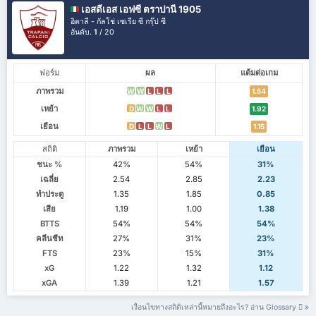
เอสดีเอส เอฟซี ตราปานี 1905
อิตาลี - กัลโช่ เซเรีย ซี กรุ๊ป ซี
อันดับ.
1
/ 20
ฟอร์ม
ผล
แต้มต่อเกม
ภาพรวม
W
W
L
L
L
1.54
เหย้า
D
W
W
L
L
1.92
เยือน
D
L
L
W
L
1.15
สถิติ
ภาพรวม
เหย้า
เยือน
ชนะ %
42%
54%
31%
เฉลี่ย
2.54
2.85
2.23
ทำประตู
1.35
1.85
0.85
เสีย
1.19
1.00
1.38
BTTS
54%
54%
54%
คลีนชีท
27%
31%
23%
FTS
23%
15%
31%
xG
1.22
1.32
1.12
xGA
1.39
1.21
1.57
เงื่อนไขทางสถิติเหล่านี้หมายถึงอะไร? อ่าน Glossary