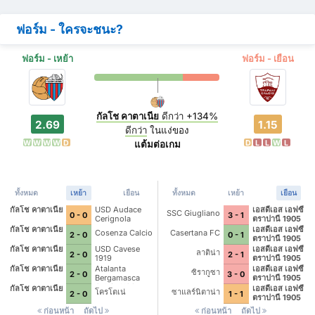
ฟอร์ม - ใครจะชนะ?
ฟอร์ม - เหย้า
ฟอร์ม - เยือน
กัลโช คาตาเนีย
ดีกว่า
+134%
2.69
1.15
ดีกว่า
ในแง่ของ
W
W
W
W
D
D
L
L
W
L
แต้มต่อเกม
ทั้งหมด
เหย้า
เยือน
ทั้งหมด
เหย้า
เยือน
กัลโช คาตาเนีย
USD Audace
เอสดีเอส เอฟซี
SSC Giugliano
0 - 0
3 - 1
Cerignola
ตราปานี 1905
กัลโช คาตาเนีย
เอสดีเอส เอฟซี
Cosenza Calcio
Casertana FC
2 - 0
0 - 1
ตราปานี 1905
กัลโช คาตาเนีย
USD Cavese
เอสดีเอส เอฟซี
ลาติน่า
2 - 0
2 - 1
1919
ตราปานี 1905
กัลโช คาตาเนีย
Atalanta
เอสดีเอส เอฟซี
ซิรากูซา
2 - 0
3 - 0
Bergamasca
ตราปานี 1905
Calcio U23
กัลโช คาตาเนีย
เอสดีเอส เอฟซี
โครโตเน่
ซาแลร์นิตาน่า
2 - 0
1 - 1
ตราปานี 1905
ก่อนหน้า
ถัดไป
ก่อนหน้า
ถัดไป