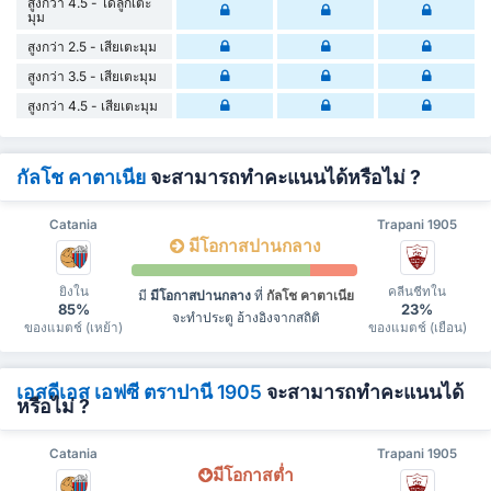
สูงกว่า 4.5 - ได้ลูกเตะ
มุม
สูงกว่า 2.5 - เสียเตะมุม
สูงกว่า 3.5 - เสียเตะมุม
สูงกว่า 4.5 - เสียเตะมุม
กัลโช คาตาเนีย
จะสามารถทำคะแนนได้หรือไม่ ?
Catania
Trapani 1905
มีโอกาสปานกลาง
ยิงใน
คลีนชีทใน
มี
มีโอกาสปานกลาง
ที่
กัลโช คาตาเนีย
85%
23%
จะทำประตู อ้างอิงจากสถิติ
ของแมตช์ (เหย้า)
ของแมตช์ (เยือน)
เอสดีเอส เอฟซี ตราปานี 1905
จะสามารถทำคะแนนได้
หรือไม่ ?
Catania
Trapani 1905
มีโอกาสต่ำ