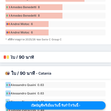
Amedeo Benedetti 8
Amedeo Benedetti 8
Andrei Motoc 6
Andrei Motoc 6
* สถิติจากฤดูกาล 2025/26 ของ Serie C Group C
ใบ / 90 นาที
ใบ / 90 นาที
-
Catania
Alessandro Quaini 0.63
Alessandro Quaini 0.63
Simone Pieraccini 0.48
เปิดบัญชีพรีเมี่ยมวันนี้ รับกำไรวันนี้
Simone Pieraccini 0.48