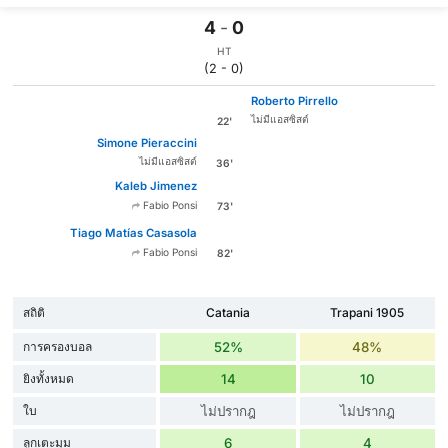
4
-
0
HT
(2 - 0)
Roberto Pirrello
ไม่มีแอสซิสต์
22'
Simone Pieraccini
ไม่มีแอสซิสต์
36'
Kaleb Jimenez
Fabio Ponsi
73'
Tiago Matías Casasola
Fabio Ponsi
82'
สถิติ
Catania
Trapani 1905
การครองบอล
52%
48%
ยิงทั้งหมด
14
10
ใบ
ไม่ปรากฎ
ไม่ปรากฎ
ลูกเตะมุม
6
4