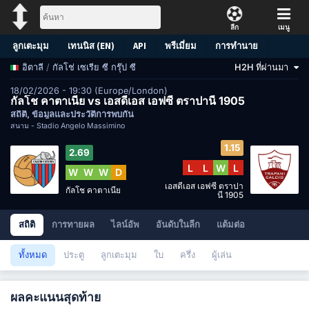
ลีก
เมนู
ลูกเตะมุม
เทนนิส (EN)
API
พรีเมี่ยม
การทำนาย
/
กัลโช่ เซเรีย ซี กรุ๊ป ซี
H2H ที่ผ่านมา
อิตาลี
18/02/2026 - 19:30 (Europe/London)
กัลโช คาตาเนีย vs เอสดีเอส เอฟซี ตราปานี 1905
สถิติ, ข้อมูลและประวัติการพบกัน
สนาม -
Stadio Angelo Massimino
1.15
2.69
L
L
W
L
W
W
W
D
เอสดีเอส เอฟซี ตราปา
กัลโช คาตาเนีย
นี 1905
สถิติ
การทายผล
ไลน์อัพ
อันดับในลีก
แต้มต่อ
ทั้งหมด
ประตู
ลูกเตะมุม
ใบ
ครึ่ง
ผู้เล่น
ผลคะแนนสุดท้าย