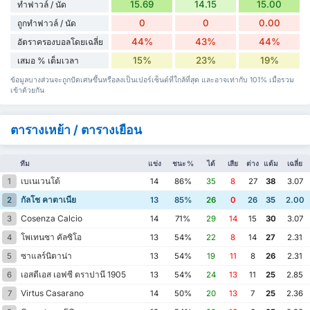
15.69
14.15
15.00
ทำฟาวล์ / นัด
0
0
0.00
ถูกทำฟาวล์ / นัด
44%
43%
44%
อัตราครองบอลโดยเฉลี่ย
15%
23%
19%
เสมอ % เต็มเวลา
ข้อมูลบางส่วนจะถูกปัดเศษขึ้นหรือลงเป็นเปอร์เซ็นต์ที่ใกล้ที่สุด และอาจเท่ากับ 101% เมื่อรวม
เข้าด้วยกัน
ตารางเหย้า / ตารางเยือน
ทีม
แข่ง
ชนะ %
ได้
เสีย
ต่าง
แต้ม
เฉลี่ย
เบเนเวนโต้
1
14
86%
35
8
27
38
3.07
กัลโช คาตาเนีย
2
13
85%
26
0
26
35
2.00
Cosenza Calcio
3
14
71%
29
14
15
30
3.07
โพเทนซา คัลซิโอ
4
13
54%
22
8
14
27
2.31
ซาแลร์นิตาน่า
5
13
54%
19
11
8
26
2.31
เอสดีเอส เอฟซี ตราปานี 1905
6
13
54%
24
13
11
25
2.85
Virtus Casarano
7
14
50%
20
13
7
25
2.36