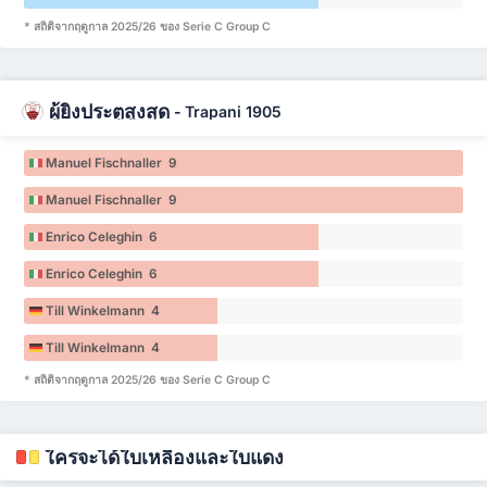
* สถิติจากฤดูกาล 2025/26 ของ Serie C Group C
ผู้ยิงประตูสูงสุด
-
Trapani 1905
Manuel Fischnaller 9
Manuel Fischnaller 9
Enrico Celeghin 6
Enrico Celeghin 6
Till Winkelmann 4
Till Winkelmann 4
* สถิติจากฤดูกาล 2025/26 ของ Serie C Group C
ใครจะได้ใบเหลืองและใบแดง