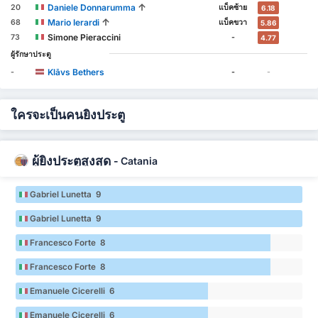
↑
Daniele Donnarumma
20
แบ็คซ้าย
6.18
↑
Mario Ierardi
68
แบ็คขวา
5.86
Simone Pieraccini
73
-
4.77
ผู้รักษาประตู
Klāvs Bethers
-
-
-
ใครจะเป็นคนยิงประตู
ผู้ยิงประตูสูงสุด
-
Catania
Gabriel Lunetta 9
Gabriel Lunetta 9
Francesco Forte 8
Francesco Forte 8
Emanuele Cicerelli 6
Emanuele Cicerelli 6