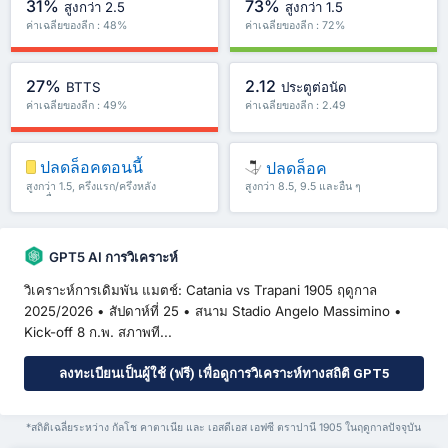
31%
73%
สูงกว่า 2.5
สูงกว่า 1.5
ค่าเฉลี่ยของลีก : 48%
ค่าเฉลี่ยของลีก : 72%
27%
2.12
BTTS
ประตูต่อนัด
ค่าเฉลี่ยของลีก : 49%
ค่าเฉลี่ยของลีก : 2.49
ปลดล็อคตอนนี้
ปลดล็อค
สูงกว่า 1.5, ครึ่งแรก/ครึ่งหลัง
สูงกว่า 8.5, 9.5 และอื่น ๆ
และอื่น ๆ
GPT5 AI การวิเคราะห์
วิเคราะห์การเดิมพัน แมตช์: Catania vs Trapani 1905 ฤดูกาล
2025/2026 • สัปดาห์ที่ 25 • สนาม Stadio Angelo Massimino •
Kick-off 8 ก.พ. สภาพที...
ลงทะเบียนเป็นผู้ใช้ (ฟรี) เพื่อดูการวิเคราะห์ทางสถิติ GPT5
*สถิติเฉลี่ยระหว่าง กัลโช คาตาเนีย และ เอสดีเอส เอฟซี ตราปานี 1905 ในฤดูกาลปัจจุบัน