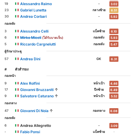
Alessandro Raimo
19
-
3.02
Gabriel Lunetta
23
กลางซ้าย
6.51
Andrea Corbari
30
-
5.92
กองหลัง
Alessandro Celli
3
แบ็คซ้าย
6.10
Mirko Miceli
6
กองหลัง
(ได้รับบาดเจ็บ)
5.93
Riccardo Cargnelutti
5
กองหลัง
5.47
ผู้รักษาประตู
Andrea Dini
57
GK
6.31
#
ตัวสำรอง
กองหน้า
Alex Rolfini
9
หน้าเป้า
4.46
↑
Giovanni Bruzzaniti
17
ปีกซ้าย
6.49
↑
Salvatore Caturano
9
หน้าเป้า
5.52
กองกลาง
↑
Giovanni Di Noia
47
กองกลาง
6.08
กองหลัง
Andrea Allegretto
6
-
3.09
Fabio Ponsi
-
แบ็คซ้าย
-