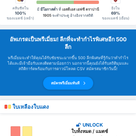
คลีนชีทใน
ยิงใน
มี
มีโอกาสต่ำ
ที่
เอสดีเอส เอฟซี ตราปานี
100%
69%
1905
จะทำประตู อ้างอิงจากสถิติ
ของแมตช์ (เหย้า)
ของแมตช์ (เยือน)
อัพเกรดเป็นพรีเมี่ยม! ลีกที่จะทำกำไรพิเศษอีก 500
ลีก
พรีเมี่ยมจะทำให้คุณได้รับชัยชนะมากขึ้น 500 ลีกพิเศษที่รู้กันว่าทำกำไร
ได้และมีเจ้ามือรับแทงติดตามน้อยกว่า นอกจากนี้คุณยังได้รับสถิติมุมและ
สถิติการ์ดพร้อมกับการดาวน์โหลด CSV สมัครสมาชิกวันนี้!
สมัครพรีเมี่ยมทันที
ใบเหลืองใบแดง
UNLOCK
ใบทั้งหมด / แมตช์