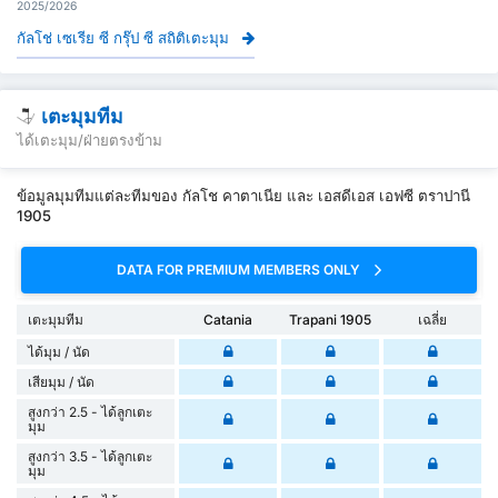
2025/2026
กัลโช่ เซเรีย ซี กรุ๊ป ซี สถิติเตะมุม
เตะมุมทีม
ได้เตะมุม/ฝ่ายตรงข้าม
ข้อมูลมุมทีมแต่ละทีมของ กัลโช คาตาเนีย และ เอสดีเอส เอฟซี ตราปานี
1905
DATA FOR PREMIUM MEMBERS ONLY
เตะมุมทีม
Catania
Trapani 1905
เฉลี่ย
ได้มุม / นัด
เสียมุม / นัด
สูงกว่า 2.5 - ได้ลูกเตะ
มุม
สูงกว่า 3.5 - ได้ลูกเตะ
มุม