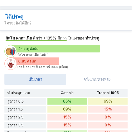
ได้ประตู
ใครจะยิงได้อีก?
กัลโช คาตาเนีย
ดีกว่า
+135%
ดีกว่า
ในแง่ของ
ทำประตู
2 ประตูต่อนัด
กัลโช คาตาเนีย (เหย้า)
0.85 ต่อนัด
เอสดีเอส เอฟซี ตราปานี 1905 (เยือน)
เต็มเวลา
ครึ่งแรก/ครึ่งหลัง
ทำประตูต่อเกม
Catania
Trapani 1905
85%
69%
สูงกว่า 0.5
69%
15%
สูงกว่า 1.5
15%
0%
สูงกว่า 2.5
15%
0%
สูงกว่า 3.5