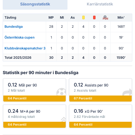
Säsongsstatistik
Karriärstatistik
Tävling
MP
Ml
As
Min'
PEN
Bundesliga
28
2
2
4
0
0
1481'
Österrikiska cupen
1
0
0
0
0
0
19'
Klubbvänskapsmatcher 3
1
0
0
0
0
0
90'
Total 2025/2026
30
2
2
4
0
0
1590'
Statistik per 90 minuter i Bundesliga
0.12
0.12
Mål per 90
Assists per 90
2 Mål totalt
2 Assists totalt
64 Percentil
67 Percentil
0.24
0.16
M+A per 90
xG Per 90'
4 målbidrag totalt
2.62 Förväntade mål
64 Percentil
64 Percentil