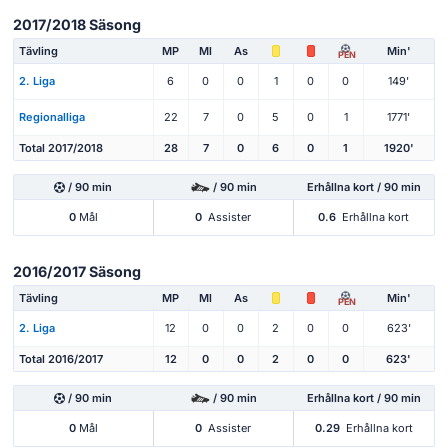
2017/2018 Säsong
Tävling
MP
Ml
As
Min'
PEN
2. Liga
6
0
0
1
0
0
149'
Regionalliga
22
7
0
5
0
1
1771'
Total 2017/2018
28
7
0
6
0
1
1920'
/ 90 min
/ 90 min
Erhållna kort / 90 min
0
Mål
0
Assister
0.6
Erhållna kort
2016/2017 Säsong
Tävling
MP
Ml
As
Min'
PEN
2. Liga
12
0
0
2
0
0
623'
Total 2016/2017
12
0
0
2
0
0
623'
/ 90 min
/ 90 min
Erhållna kort / 90 min
0
Mål
0
Assister
0.29
Erhållna kort