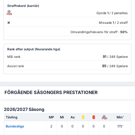
Straffrekord (karriär)
Gjorde
1
/ 2 penalties
PEN
Missade
1
/ 2 straff
Omvandlingsfrekvens för straff :
50%
Rank efter output (Nuvarande liga)
91
Mål rank
/ 249 Spelare
85
Assist rank
/ 249 Spelare
FÖRGÅENDE SÄSONGERS PRESTATIONER
2026/2027 Säsong
Tävling
MP
Ml
As
Min'
PEN
Bundesliga
2
0
0
0
0
0
175'