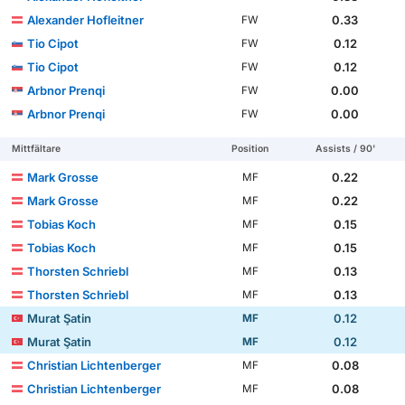
Alexander Hofleitner
0.33
FW
Tio Cipot
0.12
FW
Tio Cipot
0.12
FW
Arbnor Prenqi
0.00
FW
Arbnor Prenqi
0.00
FW
Mittfältare
Position
Assists / 90'
Mark Grosse
0.22
MF
Mark Grosse
0.22
MF
Tobias Koch
0.15
MF
Tobias Koch
0.15
MF
Thorsten Schriebl
0.13
MF
Thorsten Schriebl
0.13
MF
Murat Şatin
0.12
MF
Murat Şatin
0.12
MF
Christian Lichtenberger
0.08
MF
Christian Lichtenberger
0.08
MF