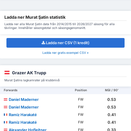
Ladda ner Murat Şatin statistik
Ladda ner alla Murat Şatin data från 2014/2015 till 2026/2027 säsong för alla
tävlingar. Innehåller säsongstotal och säsongsgenomsnitt.
Ladda ner CSV (1 kredit)
Ladda ner gratis exempel CSV »
Grazer AK Trupp
Murat Şatins lagkamrater på klubbnivå
Forwards
Position
Mål / 90'
Daniel Maderner
0.53
FW
Daniel Maderner
0.53
FW
Ramiz Harakaté
0.41
FW
Ramiz Harakaté
0.41
FW
Alexander Hofleitner
0.33
FW