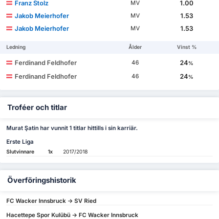
Franz Stolz
1.00
MV
Jakob Meierhofer
1.53
MV
Jakob Meierhofer
1.53
MV
Ledning
Ålder
Vinst %
Ferdinand Feldhofer
24
46
%
Ferdinand Feldhofer
24
46
%
Troféer och titlar
Murat Şatin har vunnit 1 titlar hittills i sin karriär.
Erste Liga
Slutvinnare
1x
2017/2018
Överföringshistorik
FC Wacker Innsbruck -> SV Ried
Hacettepe Spor Kulübü -> FC Wacker Innsbruck