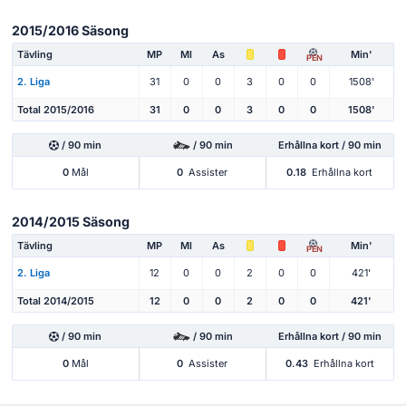
2015/2016 Säsong
Tävling
MP
Ml
As
Min'
PEN
2. Liga
31
0
0
3
0
0
1508'
Total 2015/2016
31
0
0
3
0
0
1508'
/ 90 min
/ 90 min
Erhållna kort / 90 min
0
Mål
0
Assister
0.18
Erhållna kort
2014/2015 Säsong
Tävling
MP
Ml
As
Min'
PEN
2. Liga
12
0
0
2
0
0
421'
Total 2014/2015
12
0
0
2
0
0
421'
/ 90 min
/ 90 min
Erhållna kort / 90 min
0
Mål
0
Assister
0.43
Erhållna kort