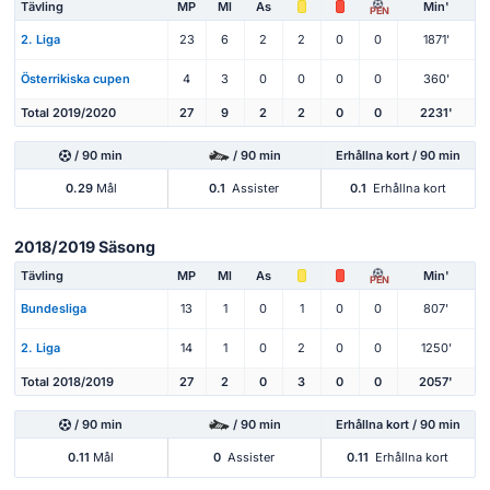
Tävling
MP
Ml
As
Min'
PEN
2. Liga
23
6
2
2
0
0
1871'
Österrikiska cupen
4
3
0
0
0
0
360'
Total 2019/2020
27
9
2
2
0
0
2231'
/ 90 min
/ 90 min
Erhållna kort / 90 min
0.29
Mål
0.1
Assister
0.1
Erhållna kort
2018/2019 Säsong
Tävling
MP
Ml
As
Min'
PEN
Bundesliga
13
1
0
1
0
0
807'
2. Liga
14
1
0
2
0
0
1250'
Total 2018/2019
27
2
0
3
0
0
2057'
/ 90 min
/ 90 min
Erhållna kort / 90 min
0.11
Mål
0
Assister
0.11
Erhållna kort