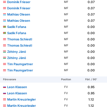
Dominik Frieser
0.07
MF
Dominik Frieser
0.07
MF
Mathias Olesen
0.07
MF
Mathias Olesen
0.07
MF
Sadik Fofana
0.00
MF
Sadik Fofana
0.00
MF
Thomas Schiestl
0.00
MF
Thomas Schiestl
0.00
MF
Zétény Jánó
0.00
MF
Zétény Jánó
0.00
MF
Tim Paumgartner
0.00
MF
Tim Paumgartner
0.00
MF
Försvarare
Position
Förl. / 90'
Leon Klassen
0.95
FV
Leon Klassen
0.95
FV
Martin Kreuzriegler
1.12
FV
Martin Kreuzriegler
1.12
FV