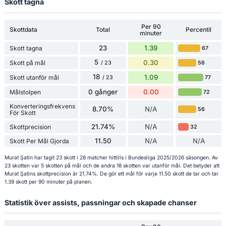
Skott tagna
Per 90
Skottdata
Total
Percentil
minuter
23
1.39
Skott tagna
67
5
0.30
Skott på mål
56
/ 23
18
1.09
Skott utanför mål
77
/ 23
0 gånger
0.00
Målstolpen
72
Konverteringsfrekvens
8.70%
N/A
56
För Skott
21.74%
N/A
Skottprecision
32
11.50
N/A
N/A
Skott Per Mål Gjorda
Murat Şatin har tagit 23 skott i 28 matcher hittills i Bundesliga 2025/2026 säsongen. Av
23 skotten var 5 skotten på mål och de andra 18 skotten var utanför mål. Det betyder att
Murat Şatins skottprecision är 21.74%. De gör ett mål för varje 11.50 skott de tar och tar
1.39 skott per 90 minuter på planen.
Statistik över assists, passningar och skapade chanser