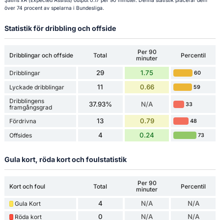
Şatins xA (Expected Assists) output 0.17 per 90 minuter. Denna statistik placerar dem
över 74 procent av spelarna i Bundesliga.
Statistik för dribbling och offside
Per 90
Dribblingar och offside
Total
Percentil
minuter
29
1.75
Dribblingar
60
11
0.66
Lyckade dribblingar
59
Dribblingens
37.93%
N/A
33
framgångsgrad
13
0.79
Fördrivna
48
4
0.24
Offsides
73
Gula kort, röda kort och foulstatistik
Per 90
Kort och foul
Total
Percentil
minuter
4
N/A
N/A
Gula Kort
0
N/A
N/A
Röda kort