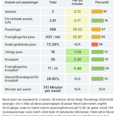
Per 90
Assists och passningar
Total
Percentil
minuter
2
0.12
Assister
67
Förväntade assists
2.81
0.17
74
(xA)
588
35.52
Passningar
57
425
25.67
Framgångsrika pass
55
/ 588
72.28%
N/A
Andel godkända pass
39
18
1.09
Viktiga pass
73
38
2.30
Krossboll
75
Framgångsrika
11
0.66
79
/ 38
krossboll
Genomförandegrad för
28.95%
N/A
73
krossboll
741 Minuter
N/A
N/A
Minuter per assist
per assist
Murat Şatin har assisterat till 2 assists i 28 matcher så här långt i Bundesliga 2025/2026
säsongen. Om vi tittar på deras passningsspel så passar Murat Şatin bollen ungefär
35.52 gånger under en match med en passningsfrekvens på 72.28. de spelar också 1.09
nyckelpassningar varje match vilket leder till betydande målchanser. Totalt sett är Murat