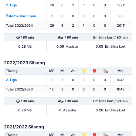
2. Liga
28
6
2
1
0
0
1921'
Österrikiska cupen
1
0
0
0
0
0
90'
Total 2023/2024
29
6
2
1
0
0
2011'
/ 90 min
/ 90 min
Erhållna kort / 90 min
0.28
Mål
0.09
Assister
0.05
Erhållna kort
2022/2023 Säsong
Tävling
MP
Ml
As
Min'
PEN
2. Liga
12
3
0
3
0
0
1043'
Total 2022/2023
12
3
0
3
0
0
1043'
/ 90 min
/ 90 min
Erhållna kort / 90 min
0.26
Mål
0
Assister
0.26
Erhållna kort
2021/2022 Säsong
Tävling
MP
Ml
As
Min'
PEN