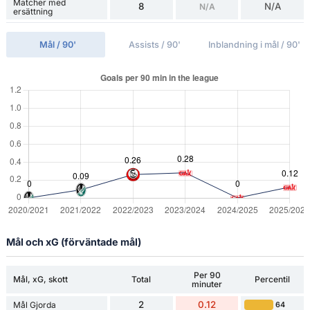
Matcher med
8
N/A
N/A
ersättning
Mål / 90'
Assists / 90'
Inblandning i mål / 90'
Mål och xG (förväntade mål)
Per 90
Mål, xG, skott
Total
Percentil
minuter
2
0.12
Mål Gjorda
64