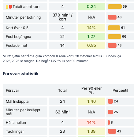
4
0.24
Totalt antal kort
69
370 min' /
N/A
Minuter per bokning
43
kort
4
14%
Kort över 0,5
61
21
1.27
Foul begångna
66
14
0.85
Foulade mot
43
Murat Şatin har fått 4 gula kort och 0 röda kort i 28 matcher hittills i Bundesliga
2025/2026 säsongen. De begår 1.27 fouls per 90 minuter.
Försvarsstatistik
Per 90 eller
Försvar
Total
Percentil
%.
24
1.46
Mål Insläppta
24
Minuter per insläppt
62 Min'
N/A
25
mål
4
14%
Hålla nollan
8
23
1.39
Tacklingar
42