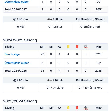
Österrikiska cupen
1
0
0
0
0
0
90'
Total 2026/2027
3
0
0
0
0
0
265'
/ 90 min
/ 90 min
Erhållna kort / 90 min
0
Mål
0
Assister
0
Erhållna kort
2024/2025 Säsong
Tävling
MP
Ml
As
Min'
PEN
Bundesliga
29
0
4
4
0
0
2125'
Österrikiska cupen
2
0
0
0
0
0
93'
Total 2024/2025
31
0
4
4
0
0
2218'
/ 90 min
/ 90 min
Erhållna kort / 90 min
0
Mål
0.17
Assister
0.17
Erhållna kort
2023/2024 Säsong
Tävling
MP
Ml
As
Min'
PEN