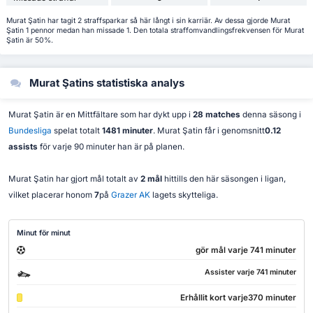
Murat Şatin har tagit 2 straffsparkar så här långt i sin karriär. Av dessa gjorde Murat
Şatin 1 pennor medan han missade 1. Den totala straffomvandlingsfrekvensen för Murat
Şatin är 50%.
Murat Şatins statistiska analys
Murat Şatin är en Mittfältare som har dykt upp i
28 matches
denna säsong i
Bundesliga
spelat totalt
1481 minuter
. Murat Şatin får i genomsnitt
0.12
assists
för varje 90 minuter han är på planen.
Murat Şatin har gjort mål totalt av
2 mål
hittills den här säsongen i ligan,
vilket placerar honom
7
på
Grazer AK
lagets skytteliga.
Minut för minut
gör mål varje 741 minuter
Assister varje 741 minuter
Erhållit kort varje370 minuter