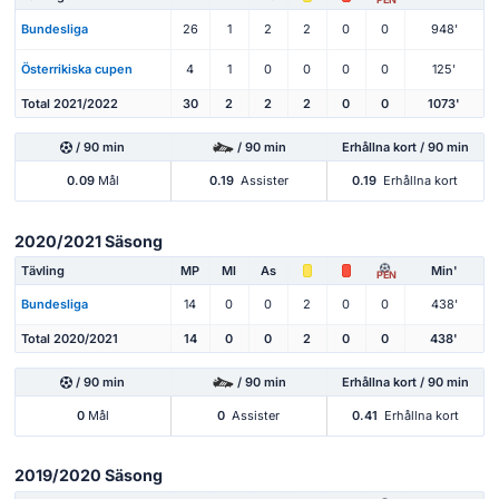
Bundesliga
26
1
2
2
0
0
948'
Österrikiska cupen
4
1
0
0
0
0
125'
Total 2021/2022
30
2
2
2
0
0
1073'
/ 90 min
/ 90 min
Erhållna kort / 90 min
0.09
Mål
0.19
Assister
0.19
Erhållna kort
2020/2021 Säsong
Tävling
MP
Ml
As
Min'
PEN
Bundesliga
14
0
0
2
0
0
438'
Total 2020/2021
14
0
0
2
0
0
438'
/ 90 min
/ 90 min
Erhållna kort / 90 min
0
Mål
0
Assister
0.41
Erhållna kort
2019/2020 Säsong