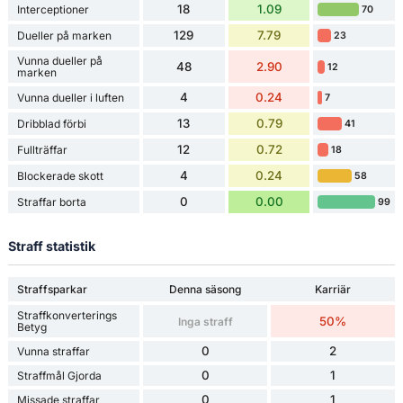
18
1.09
Interceptioner
70
129
7.79
Dueller på marken
23
Vunna dueller på
48
2.90
12
marken
4
0.24
Vunna dueller i luften
7
13
0.79
Dribblad förbi
41
12
0.72
Fullträffar
18
4
0.24
Blockerade skott
58
0
0.00
Straffar borta
99
Straff statistik
Straffsparkar
Denna säsong
Karriär
Straffkonverterings
50%
Inga straff
Betyg
0
2
Vunna straffar
0
1
Straffmål Gjorda
0
1
Missade straffar