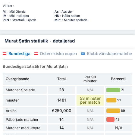
Villkor :
Ml
: Mål Gjorda
As
: Assister
IM
: Mål Insläppta
HN
: Hålla nollan
PEN
: Straffmål Gjorda
Min'
: Minuter spelade
Murat Şatin statistik - detaljerad
Bundesliga
Österrikiska cupen
Klubbvänskapsmatcher 
Bundesliga statistik för Murat Şatin
Per 90
Övergripande
Total
Percentil
minuter
28
Matcher Spelade
N/A
71
53 minuter
1481
minuter
51
per match
€250,000
Årslön
N/A
69
14
Påbörjade matcher
N/A
42
14
N/A
Matcher med utbyte
N/A