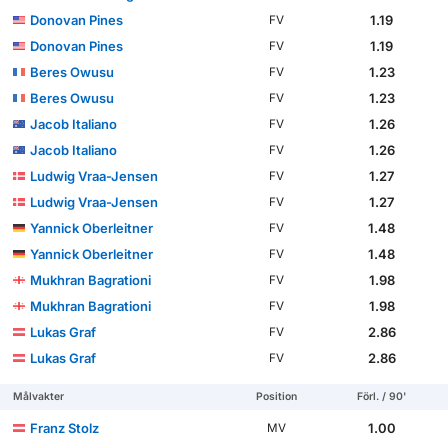
Donovan Pines
1.19
FV
Donovan Pines
1.19
FV
Beres Owusu
1.23
FV
Beres Owusu
1.23
FV
Jacob Italiano
1.26
FV
Jacob Italiano
1.26
FV
Ludwig Vraa-Jensen
1.27
FV
Ludwig Vraa-Jensen
1.27
FV
Yannick Oberleitner
1.48
FV
Yannick Oberleitner
1.48
FV
Mukhran Bagrationi
1.98
FV
Mukhran Bagrationi
1.98
FV
Lukas Graf
2.86
FV
Lukas Graf
2.86
FV
Målvakter
Position
Förl. / 90'
Franz Stolz
1.00
MV