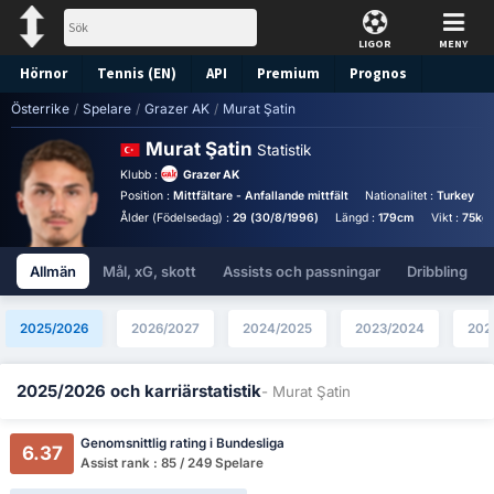
LIGOR
MENY
Hörnor
Tennis (EN)
API
Premium
Prognos
Österrike
/
Spelare
/
Grazer AK
/
Murat Şatin
Murat Şatin
Statistik
Klubb :
Grazer AK
Position :
Mittfältare - Anfallande mittfält
Nationalitet :
Turkey
Ålder (Födelsedag) :
29 (30/8/1996)
Längd :
179cm
Vikt :
75kg
Allmän
Mål, xG, skott
Assists och passningar
Dribbling
2025/2026
2026/2027
2024/2025
2023/2024
202
2025/2026 och karriärstatistik
- Murat Şatin
Genomsnittlig rating i Bundesliga
6.37
Assist rank : 85 / 249 Spelare