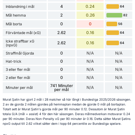
4
0.24
Inblandning i mål
64
2
0.26
Mål hemma
82
0
0
Mål borta
56
2.62
0.16
Förväntade mål (xG)
64
Icke straffbar xG
2.62
0.16
64
(npxG)
0
N/A
N/A
Straffmål Gjorda
0
N/A
N/A
Hat-trick
0
N/A
N/A
3 eller fler mål
0
N/A
N/A
2 eller fler mål
741 Minuter
N/A
N/A
Minuter per mål
per mål
Murat Şatin har gjort 2 mål i 28 matcher så här långt i Bundesliga 2025/2026 säsongen.
2 av de gjorda 2 målen gjordes på hemmaplan medan de gjorde 0 mål på bortaplan.
Totalt sett är Murat Şatin's gjorda mål per 90 minuter 0.12. Dessutom är Murat Şatin
totala G/A (mål + assist) 4 för den här säsongen. Deras målmedverkan motsvarar 0.24
per 90 minuter. Deras Non-Penalty xG per 90 minuter är 0.16. Detta sätter Murat Şatins
npxG output till 2.62 vilket sätter dem i topp 64 percentile av Bundesliga spelare.