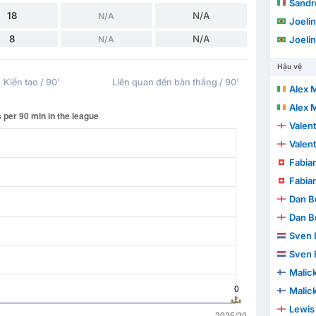
Sandr
18
N/A
N/A
Joeli
8
N/A
N/A
Joeli
Hậu vệ
Kiến tạo / 90'
Liên quan đến bàn thắng / 90'
Alex 
Alex 
Valen
Valen
Fabia
Fabia
Dan B
Dan B
Sven
Sven
Malic
Malic
Lewis 