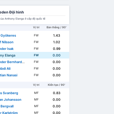
den Đội hình
của Anthony Elanga ở cấp độ quốc tế
Vị trí
Bàn thắng / 90'
r Gyökeres
1.43
FW
f Nilsson
1.02
FW
nder Isak
0.99
FW
ny Elanga
0.00
FW
der Bernhardsson
0.00
FW
bdi Ali
0.00
FW
tian Nanasi
0.00
FW
Vị trí
Kiến tạo / 90'
as Svanberg
0.83
MF
n Johansson
0.00
MF
 Bergvall
0.00
MF
r Karlström
0.00
MF