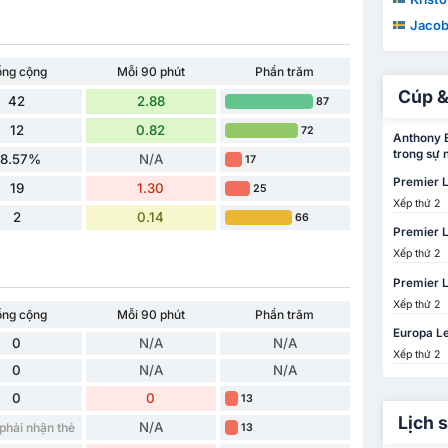
Jacob W
ổng cộng
Mỗi 90 phút
Phần trăm
Cúp &
42
2.88
87
12
0.82
72
Anthony E
trong sự 
28.57%
N/A
17
Premier 
19
1.30
25
Xếp thứ 2
2
0.14
66
Premier 
Xếp thứ 2
Premier 
Xếp thứ 2
ổng cộng
Mỗi 90 phút
Phần trăm
Europa L
0
N/A
N/A
Xếp thứ 2
0
N/A
N/A
0
0
13
Lịch 
N/A
phải nhận thẻ
13