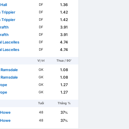
Hall
1.36
DF
 Trippier
1.42
DF
 Trippier
1.42
DF
rafth
3.91
DF
rafth
3.91
DF
l Lascelles
4.74
DF
l Lascelles
4.74
DF
Vị trí
Thua / 90'
 Ramsdale
1.08
GK
 Ramsdale
1.08
GK
Pope
1.27
GK
Pope
1.27
GK
Tuổi
Thắng %
 Howe
37
48
%
 Howe
37
48
%