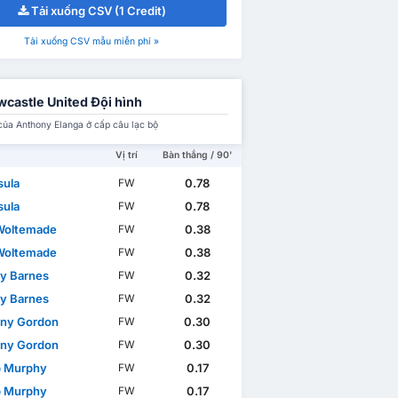
Tải xuống CSV (1 Credit)
Tải xuống CSV mẫu miễn phí »
castle United Đội hình
của Anthony Elanga ở cấp câu lạc bộ
Vị trí
Bàn thắng / 90'
sula
0.78
FW
sula
0.78
FW
Woltemade
0.38
FW
Woltemade
0.38
FW
y Barnes
0.32
FW
y Barnes
0.32
FW
ny Gordon
0.30
FW
ny Gordon
0.30
FW
 Murphy
0.17
FW
 Murphy
0.17
FW