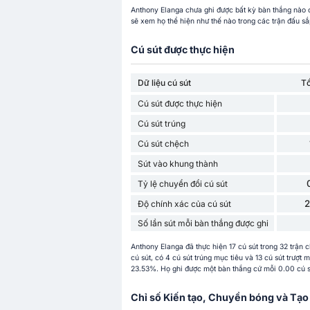
Anthony Elanga chưa ghi được bất kỳ bàn thắng nào 
sẽ xem họ thể hiện như thế nào trong các trận đấu sắp
Cú sút được thực hiện
Dữ liệu cú sút
T
Cú sút được thực hiện
Cú sút trúng
Cú sút chệch
Sút vào khung thành
Tỷ lệ chuyển đổi cú sút
Độ chính xác của cú sút
Số lần sút mỗi bàn thắng được ghi
Anthony Elanga đã thực hiện 17 cú sút trong 32 trận
cú sút, có 4 cú sút trúng mục tiêu và 13 cú sút trượt 
23.53%. Họ ghi được một bàn thắng cứ mỗi 0.00 cú sút
Chỉ số Kiến tạo, Chuyền bóng và Tạo 