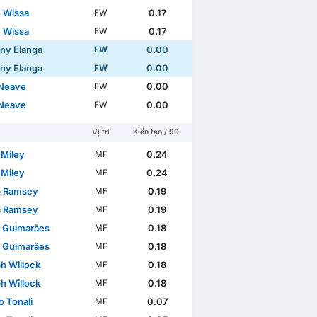
 Wissa
0.17
FW
 Wissa
0.17
FW
ny Elanga
0.00
FW
ny Elanga
0.00
FW
Neave
0.00
FW
Neave
0.00
FW
Vị trí
Kiến tạo / 90'
 Miley
0.24
MF
uốc tế
World Cup
WC Qualification Europe
 Miley
0.24
MF
b Ramsey
0.19
MF
b Ramsey
0.19
MF
 Guimarães
0.18
MF
 Guimarães
0.18
MF
h Willock
0.18
MF
h Willock
0.18
MF
o Tonali
0.07
MF