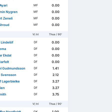
Ayari
0.00
MF
min Nygren
0.00
MF
t Zeneli
0.00
MF
 Stroud
0.00
MF
Vị trí
Thua / 90'
 Lindelöf
0.00
DF
Sema
0.00
DF
ar Ekdal
0.00
DF
tarfelt
0.00
DF
el Gudmundsson
1.41
DF
l Svensson
2.12
DF
f Lagerbielke
3.27
DF
ien
3.27
DF
mith
3.75
DF
Vị trí
Thua / 90'
ffer Nordfeldt
1.00
GK