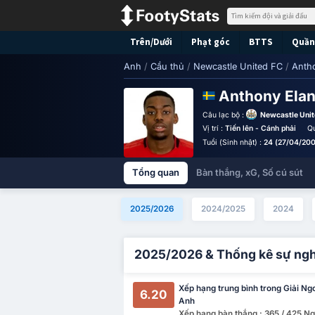
Trên/Dưới
Phạt góc
BTTS
Quần 
Anh
/
Cầu thủ
/
Newcastle United FC
/
Anth
Anthony Ela
Câu lạc bộ :
Newcastle Uni
Vị trí :
Tiến lên - Cánh phải
Qu
Tuổi (Sinh nhật) :
24 (27/04/200
Tổng quan
Bàn thắng, xG, Số cú sút
2025/2026
2024/2025
2024
2025/2026 & Thống kê sự ng
Xếp hạng trung bình trong Giải Ng
6.20
Anh
Xếp hạng bàn thắng : 365 / 425 Ng