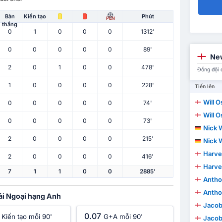
Bàn
Kiến tạo
Phút
PEN
thắng
0
1
0
0
0
1312'
0
0
0
0
0
89'
New
2
0
1
0
0
478'
Đồng đội 
1
0
0
0
0
228'
Tiến lên
Will O
0
0
0
0
0
74'
Will O
0
0
0
0
0
73'
Nick 
2
0
0
0
0
215'
Nick 
Harve
2
0
0
0
0
416'
Harve
7
1
1
0
0
2885'
Antho
Antho
iải Ngoại hạng Anh
Jacob
0.07
Kiến tạo mỗi 90'
G+A mỗi 90'
Jacob