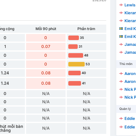
Lewis 
Kieran
Kieran
Emil K
ổng cộng
Mỗi 90 phút
Phần trăm
Emil K
0
0
35
Jamaa
1
0.07
31
Jamaa
0
0
48
0
0
Thủ môn
53
1.24
0.08
40
Aaron
Aaron
1.24
0.08
41
Nick 
0
N/A
N/A
Nick 
0
N/A
N/A
Quản lý
0
N/A
N/A
0
N/A
N/A
Eddie
hút mỗi bàn
Eddie
N/A
N/A
thắng