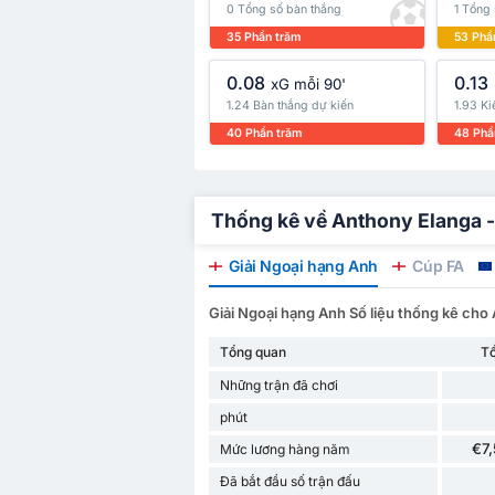
0 Tổng số bàn thắng
1 Tổng 
35 Phần trăm
53 Phầ
0.08
0.13
xG mỗi 90'
1.24 Bàn thắng dự kiến
1.93 Ki
40 Phần trăm
48 Phầ
Thống kê về Anthony Elanga - 
Giải Ngoại hạng Anh
Cúp FA
Giải Ngoại hạng Anh Số liệu thống kê cho
Tổng quan
T
Những trận đã chơi
phút
€7
Mức lương hàng năm
Đã bắt đầu số trận đấu