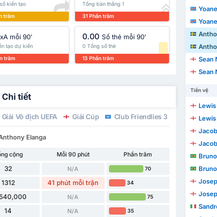
số kiến tạo
Tổng bàn thắng 1
Yoane
n trăm
31 Phần trăm
Yoane
Antho
0.00
xA mỗi 90'
Số thẻ mỗi 90'
Antho
ến tạo dự kiến
0 Tổng số thẻ
n trăm
13 Phần trăm
Sean 
Sean 
Tiền vệ
Chi tiết
Lewis
Giải Vô địch UEFA
Giải Cúp
Club Friendlies 3
Giao hữu Q
Lewis
Jaco
 Anthony Elanga
Jaco
ổng cộng
Mỗi 90 phút
Phần trăm
Bruno
32
Bruno
N/A
70
Josep
1312
41 phút mỗi trận
34
Josep
,540,000
N/A
75
Sandr
14
N/A
35