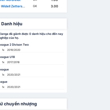
idell Zetterström
3.00
GK
 Danh hiệu
langa đã giành được 0 danh hiệu cho đến nay
nghiệp của họ.
League 2 Divison Two
1x
2019/2020
League U18
1x
2017/2018
League
1x
2020/2021
eague
1x
2020/2021
sử chuyển nhượng