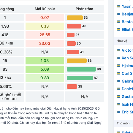
Yasin 
ổng cộng
Mỗi 90 phút
Phần trăm
Benja
1
0.07
53
Besfor
1.93
0.13
48
Elliot
418
28.65
26
Hậu vệ
36
23.03
30
/ 418
Victor
80.38%
N/A
41
Ken 
15
1.03
66
Hjalm
83
5.69
96
Carl S
13
0.89
87
/ 83
Gabri
15.66%
N/A
35
Danie
Số phút mỗi
N/A
N/A
Gusta
kiến ​​tạo
Isak H
2 trận cho đến nay trong mùa giải Giải Ngoại hạng Anh 2025/2026. Đối
Eric S
 28.65 lần trong một trận đấu với tỷ lệ chuyền bóng hoàn thành là
nh mỗi trận, dẫn đến những cơ hội ghi bàn đáng kể. Nhìn chung, kết
 mỗi 90 phút. Chỉ số này đưa họ lên trên 48 % cầu thủ trong Giải Ngoại
Thủ môn
Kristo