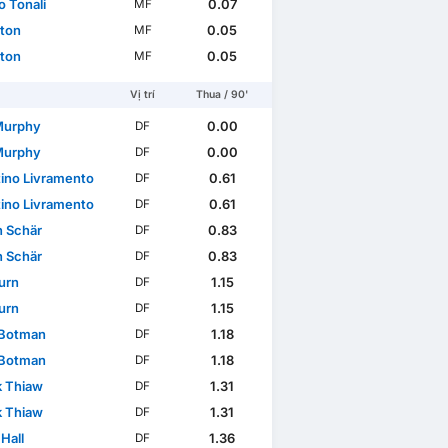
o Tonali
0.07
MF
nton
0.05
MF
nton
0.05
MF
Vị trí
Thua / 90'
Murphy
0.00
DF
Murphy
0.00
DF
tino Livramento
0.61
DF
tino Livramento
0.61
DF
n Schär
0.83
DF
n Schär
0.83
DF
urn
1.15
DF
urn
1.15
DF
 Botman
1.18
DF
 Botman
1.18
DF
k Thiaw
1.31
DF
k Thiaw
1.31
DF
Hall
1.36
DF