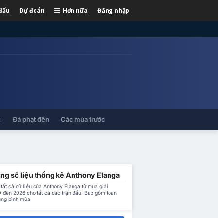
 đấu
Dự đoán
Hơn nữa
Đăng nhập
ủ
Đá phạt đền
Các mùa trước
ống số liệu thống kê Anthony Elanga
tất cả dữ liệu của Anthony Elanga từ mùa giải
 đến 2026 cho tất cả các trận đấu. Bao gồm toàn
ung bình mùa.