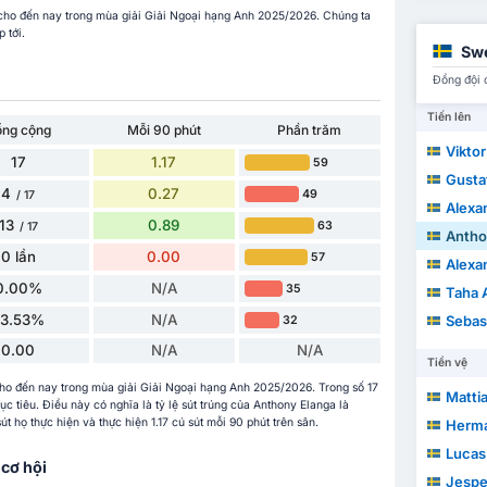
cho đến nay trong mùa giải Giải Ngoại hạng Anh 2025/2026. Chúng ta
 tới.
Swe
Đồng đội 
Tiến lên
ổng cộng
Mỗi 90 phút
Phần trăm
Vikto
17
1.17
59
Gusta
4
0.27
49
/ 17
Alexa
13
0.89
63
/ 17
Antho
0 lần
0.00
57
Alexan
0.00%
N/A
35
Taha A
23.53%
N/A
Sebas
32
0.00
N/A
N/A
Tiền vệ
 cho đến nay trong mùa giải Giải Ngoại hạng Anh 2025/2026. Trong số 17
Matti
mục tiêu. Điều này có nghĩa là tỷ lệ sút trúng của Anthony Elanga là
 họ thực hiện và thực hiện 1.17 cú sút mỗi 90 phút trên sân.
Herma
Lucas
cơ hội
Jespe