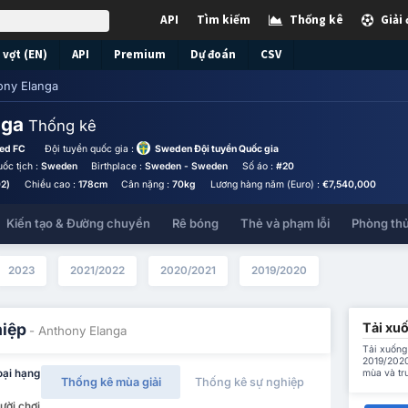
API
Tìm kiếm
Thống kê
Giải
vợt (EN)
API
Premium
Dự đoán
CSV
ony Elanga
nga
Thống kê
ted FC
Đội tuyển quốc gia :
Sweden Đội tuyển Quốc gia
ốc tịch :
Sweden
Birthplace :
Sweden - Sweden
Số áo :
#20
2)
Chiều cao :
178cm
Cân nặng :
70kg
Lương hàng năm (Euro) :
€7,540,000
Kiến tạo & Đường chuyền
Rê bóng
Thẻ và phạm lỗi
Phòng th
2023
2021/2022
2020/2021
2019/2020
Tải xu
hiệp
- Anthony Elanga
Tải xuống 
2019/2020
mùa và tr
oại hạng
Thống kê mùa giải
Thống kê sự nghiệp
ười chơi