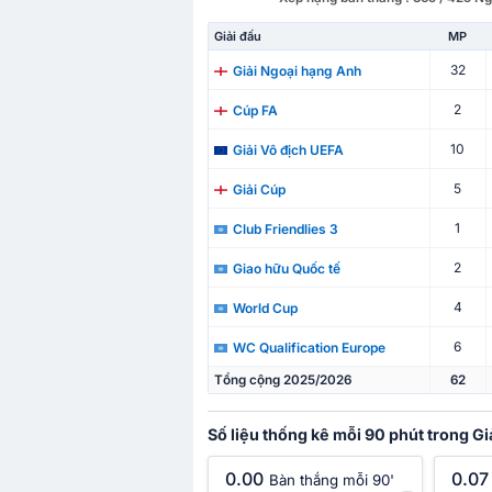
Giải đấu
MP
32
Giải Ngoại hạng Anh
2
Cúp FA
10
Giải Vô địch UEFA
5
Giải Cúp
1
Club Friendlies 3
2
Giao hữu Quốc tế
4
World Cup
6
WC Qualification Europe
Tổng cộng 2025/2026
62
Số liệu thống kê mỗi 90 phút trong G
0.00
0.07
Bàn thắng mỗi 90'