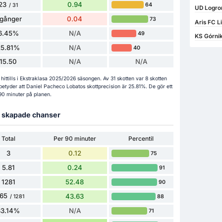
23
0.94
64
/ 31
UD Logroñ
 gånger
0.04
73
Aris FC L
6.45%
N/A
49
KS Górnik
25.81%
N/A
40
15.50
N/A
N/A
 hittills i Ekstraklasa 2025/2026 säsongen. Av 31 skotten var 8 skotten
betyder att Daniel Pacheco Lobatos skottprecision är 25.81%. De gör ett
 90 minuter på planen.
ch skapade chanser
Total
Per 90 minuter
Percentil
3
0.12
75
5.81
0.24
91
1281
52.48
90
65
43.63
88
/ 1281
83.14%
N/A
71