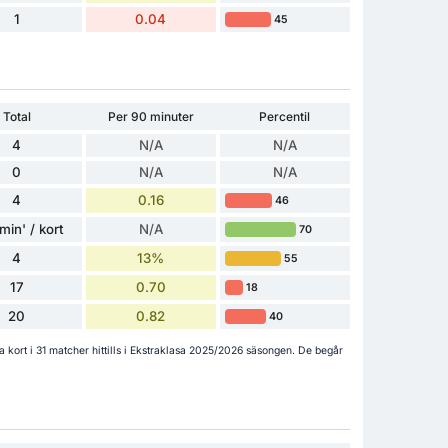
1
0.04
45
Total
Per 90 minuter
Percentil
4
N/A
N/A
0
N/A
N/A
4
0.16
46
min' / kort
N/A
70
4
13%
55
17
0.70
18
20
0.82
40
a kort i 31 matcher hittills i Ekstraklasa 2025/2026 säsongen. De begår