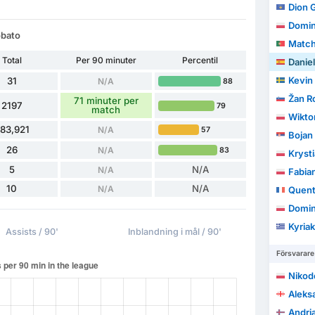
Dion G
Domin
obato
Match
Total
Per 90 minuter
Percentil
Daniel
Kevin
31
N/A
88
Žan R
71 minuter per
2197
79
match
Wikto
83,921
N/A
57
Bojan
26
N/A
83
Kryst
5
N/A
N/A
Fabia
10
N/A
N/A
Quent
Domin
Kyriak
Assists / 90'
Inblandning i mål / 90'
Försvarare
Nikod
Aleksa
Andri