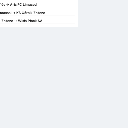
és -> Aris FC Limassol
imassol -> KS Górnik Zabrze
 Zabrze -> Wisła Płock SA