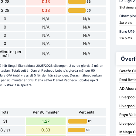
La Liga 2
3.28
0.13
56
Slutvinnar
3.28
0.13
56
Champion
0
N/A
N/A
2:a plats
0
N/A
N/A
Euro U19
0
N/A
N/A
2:a plats
0
N/A
N/A
Minuter per
N/A
N/A
mål
Överf
så här långt i Ekstraklasa 2025/2026 säsongen. 2 av de gjorda 2 målen
plan. Totalt sett är Daniel Pacheco Lobato's gjorda mål per 90
Getafe Cl
tala G/A (mål + assist) 5 för den här säsongen. Deras målmedverkan
Real Beti
per 90 minuter är 0.13. Detta sätter Daniel Pacheco Lobatos npxG
 av Ekstraklasa spelare.
AD Alcorc
Liverpool
Liverpool
Total
Per 90 minuter
Percentil
Rayo Vall
31
1.27
61
Liverpool
8
0.33
55
/ 31
Málaga C