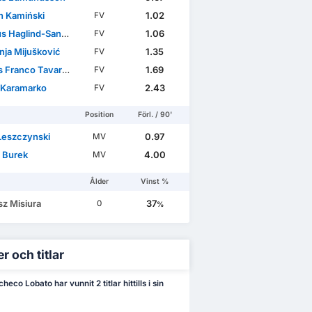
n Kamiński
1.02
FV
 Haglind-Sangré
1.06
FV
ja Mijušković
1.35
FV
Franco Tavares
1.69
FV
 Karamarko
2.43
FV
Position
Förl. / 90'
 Leszczynski
0.97
MV
 Burek
4.00
MV
Ålder
Vinst %
sz Misiura
37
0
%
r och titlar
heco Lobato har vunnit 2 titlar hittills i sin