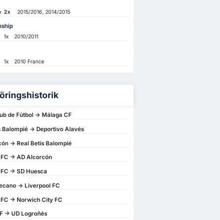
e
2x
2015/2016, 2014/2015
ship
1x
2010/2011
1x
2010 France
öringshistorik
ub de Fútbol -> Málaga CF
s Balompié -> Deportivo Alavés
ón -> Real Betis Balompié
 FC -> AD Alcorcón
 FC -> SD Huesca
ecano -> Liverpool FC
 FC -> Norwich City FC
F -> UD Logroñés