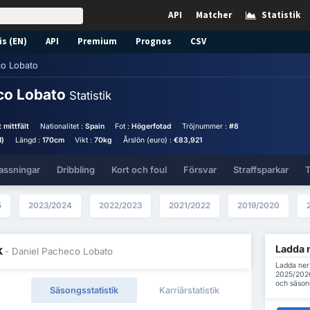
API
Matcher
Statistik
s (EN)
API
Premium
Prognos
CSV
co Lobato
co Lobato
Statistik
 mittfält
Nationalitet :
Spain
Fot :
Högerfotad
Tröjnummer :
#8
1)
Längd :
170cm
Vikt :
70kg
Årslön (euro) :
€83,921
assningar
Dribbling
Kort och foul
Försvar
Straffsparkar
T
5
2023/2024
2022/2023
2021/2022
2019/2020
Ladda n
k
- Daniel Pacheco Lobato
Ladda ner 
2025/2026 
och säson
Säsongsstatistik
Karriärstatistik