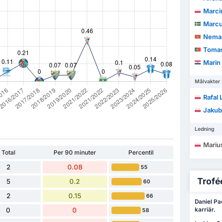
Marci
Marcus
Neman
Tomas 
Marin
Målvakter
Rafal
Jakub
Ledning
Mariu
Total
Per 90 minuter
Percentil
2
0.08
55
Trofée
5
0.2
60
2
0.15
66
Daniel Pac
0
0
karriär.
58