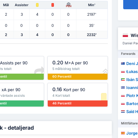
Mål
Assister
Min'
PEN
2
3
4
0
0
2197'
0
0
0
0
0
35'
Wis
2
3
4
0
0
2232'
Daniel Pa
Forwards
0.20
Assists per 90
M+A per 90
Deni J
ts totalt
5 målbidrag totalt
Łukas
entil
60 Percentil
Ibán 
Ioann
0.16
xA per 90
Kort per 90
Piotr
rväntade assists
4 Kort totalt
Barto
entil
46 Percentil
Saïd 
Mittfältare
k - detaljerad
Jorge 