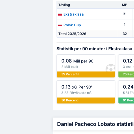
Tävling
MP
31
Ekstraklasa
1
Polsk Cup
Total 2025/2026
32
Statistik per 90 minuter i Ekstraklasa
0.08
0.12
Mål per 90
2 Mål totalt
3 Assis
55 Percentil
75 Perc
0.13
0.24
xG Per 90'
3.28 Förväntade mål
5.81 Fö
56 Percentil
91 Perc
Daniel Pacheco Lobato statisti