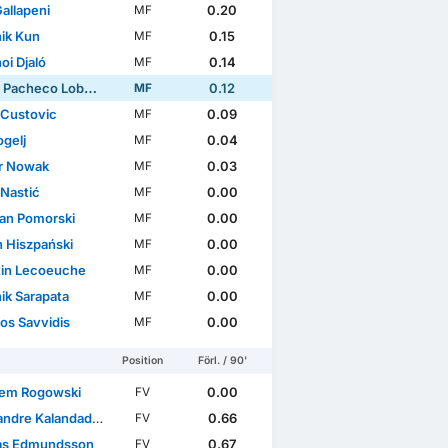
allapeni
0.20
MF
ik Kun
0.15
MF
oi Djaló
0.14
MF
 Pacheco Lobato
0.12
MF
 Custovic
0.09
MF
ogelj
0.04
MF
r Nowak
0.03
MF
 Nastić
0.00
MF
ian Pomorski
0.00
MF
n Hiszpański
0.00
MF
in Lecoeuche
0.00
MF
ik Sarapata
0.00
MF
os Savvidis
0.00
MF
Position
Förl. / 90'
em Rogowski
0.00
FV
ndre Kalandadze
0.66
FV
as Edmundsson
0.67
FV