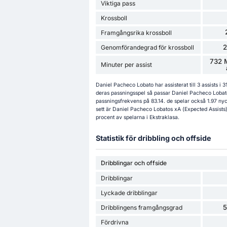
Viktiga pass
Krossboll
Framgångsrika krossboll
Genomförandegrad för krossboll
732 M
Minuter per assist
Daniel Pacheco Lobato har assisterat till 3 assists i 
deras passningsspel så passar Daniel Pacheco Loba
passningsfrekvens på 83.14. de spelar också 1.97 nyc
sett är Daniel Pacheco Lobatos xA (Expected Assists)
procent av spelarna i Ekstraklasa.
Statistik för dribbling och offside
Dribblingar och offside
Dribblingar
Lyckade dribblingar
Dribblingens framgångsgrad
Fördrivna