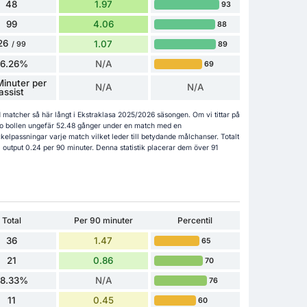
48
1.97
93
99
4.06
88
26
1.07
89
/ 99
26.26%
N/A
69
inuter per
N/A
N/A
assist
31 matcher så här långt i Ekstraklasa 2025/2026 säsongen. Om vi tittar på
to bollen ungefär 52.48 gånger under en match med en
kelpassningar varje match vilket leder till betydande målchanser. Totalt
 output 0.24 per 90 minuter. Denna statistik placerar dem över 91
Total
Per 90 minuter
Percentil
36
1.47
65
21
0.86
70
58.33%
N/A
76
11
0.45
60