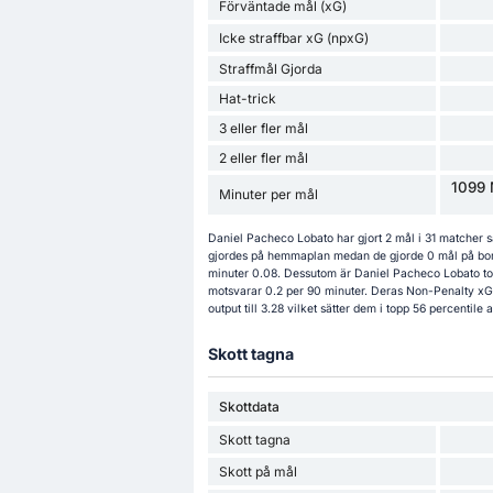
Förväntade mål (xG)
Icke straffbar xG (npxG)
Straffmål Gjorda
Hat-trick
3 eller fler mål
2 eller fler mål
1099 
Minuter per mål
Daniel Pacheco Lobato har gjort 2 mål i 31 matcher 
gjordes på hemmaplan medan de gjorde 0 mål på borta
minuter 0.08. Dessutom är Daniel Pacheco Lobato to
motsvarar 0.2 per 90 minuter. Deras Non-Penalty xG 
output till 3.28 vilket sätter dem i topp 56 percentile
Skott tagna
Skottdata
Skott tagna
Skott på mål