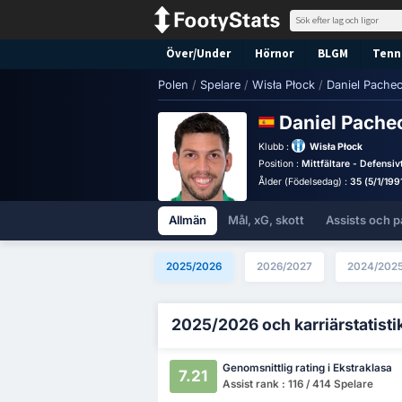
Över/Under
Hörnor
BLGM
Tenni
Polen
/
Spelare
/
Wisła Płock
/
Daniel Pache
Daniel Pache
Klubb :
Wisła Płock
Position :
Mittfältare - Defensivt
Ålder (Födelsedag) :
35 (5/1/199
Allmän
Mål, xG, skott
Assists och p
2025/2026
2026/2027
2024/202
2025/2026 och karriärstatisti
Genomsnittlig rating i Ekstraklasa
7.21
Assist rank : 116 / 414 Spelare