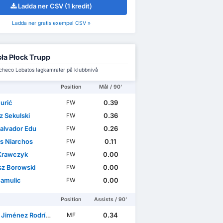
Ladda ner CSV (1 kredit)
Ladda ner gratis exempel CSV »
ła Płock Trupp
checo Lobatos lagkamrater på klubbnivå
Position
Mål / 90'
urić
0.39
FW
z Sekulski
0.36
FW
Salvador Edu
0.26
FW
is Niarchos
0.11
FW
 Krawczyk
0.00
FW
sz Borowski
0.00
FW
Hamulic
0.00
FW
Position
Assists / 90'
Jiménez Rodríguez
0.34
MF