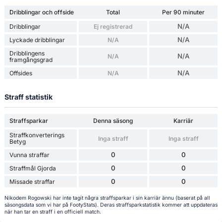
Dribblingar och offside
Total
Per 90 minuter
N/A
Dribblingar
Ej registrerad
N/A
Lyckade dribblingar
N/A
Dribblingens
N/A
N/A
framgångsgrad
N/A
Offsides
N/A
Straff statistik
Straffsparkar
Denna säsong
Karriär
Straffkonverterings
Inga straff
Inga straff
Betyg
0
0
Vunna straffar
0
0
Straffmål Gjorda
0
0
Missade straffar
Nikodem Rogowski har inte tagit några straffsparkar i sin karriär ännu (baserat på all
säsongsdata som vi har på FootyStats). Deras straffsparkstatistik kommer att uppdateras
när han tar en straff i en officiell match.