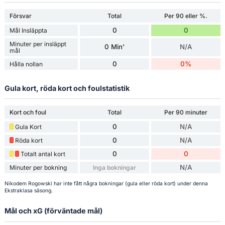
Försvar
Total
Per 90 eller %.
0
0
Mål Insläppta
Minuter per insläppt
0 Min'
N/A
mål
0
0%
Hålla nollan
Gula kort, röda kort och foulstatistik
Kort och foul
Total
Per 90 minuter
0
N/A
Gula Kort
0
N/A
Röda kort
0
0
Totalt antal kort
N/A
Minuter per bokning
Inga bokningar
Nikodem Rogowski har inte fått några bokningar (gula eller röda kort) under denna
Ekstraklasa säsong.
Mål och xG (förväntade mål)