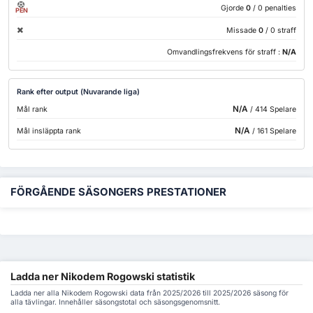
Gjorde
0
/ 0 penalties
PEN
Missade
0
/ 0 straff
Omvandlingsfrekvens för straff :
N/A
Rank efter output (Nuvarande liga)
N/A
Mål rank
/ 414 Spelare
N/A
Mål insläppta rank
/ 161 Spelare
FÖRGÅENDE SÄSONGERS PRESTATIONER
Ladda ner Nikodem Rogowski statistik
Ladda ner alla Nikodem Rogowski data från 2025/2026 till 2025/2026 säsong för
alla tävlingar. Innehåller säsongstotal och säsongsgenomsnitt.