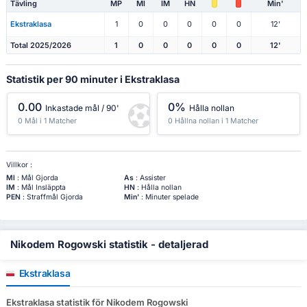
Tävling
MP
Ml
IM
HN
Min'
Ekstraklasa
1
0
0
0
0
0
12'
Total 2025/2026
1
0
0
0
0
0
12'
Statistik per 90 minuter i Ekstraklasa
0.00
0%
Inkastade mål / 90'
Hålla nollan
0 Mål i 1 Matcher
0 Hållna nollan i 1 Matcher
Villkor :
Ml
: Mål Gjorda
As
: Assister
IM
: Mål Insläppta
HN
: Hålla nollan
PEN
: Straffmål Gjorda
Min'
: Minuter spelade
Nikodem Rogowski statistik - detaljerad
Ekstraklasa
Ekstraklasa statistik för Nikodem Rogowski