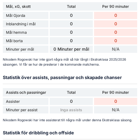
Mål, xG, skott
Total
Per 90 minuter
0
0
Mål Gjorda
0
0
Inblandning i mål
0
0
Mål hemma
0
0
Mål borta
0 Minuter per mål
N/A
Minuter per mål
Nikodem Rogowski har inte gjort några mål så här långt i Ekstraklasa 2025/2026
säsongen. Vi får se hur de presterar i de kommande matcherna.
Statistik över assists, passningar och skapade chanser
Assists och passningar
Total
Per 90 minuter
0
0
Assister
N/A
Minuter per assist
Inga assists
Nikodem Rogowski har inte assisterat till några mål under denna Ekstraklasa säsong.
Statistik för dribbling och offside