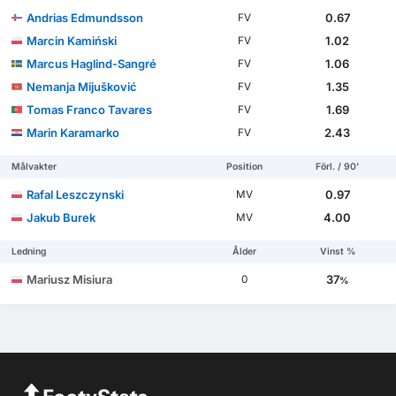
Andrias Edmundsson
0.67
FV
Marcin Kamiński
1.02
FV
Marcus Haglind-Sangré
1.06
FV
Nemanja Mijušković
1.35
FV
Tomas Franco Tavares
1.69
FV
Marin Karamarko
2.43
FV
Målvakter
Position
Förl. / 90'
Rafal Leszczynski
0.97
MV
Jakub Burek
4.00
MV
Ledning
Ålder
Vinst %
Mariusz Misiura
37
0
%