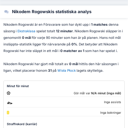
Nikodem Rogowskis statistiska analys
Nikodem Rogowski är en Försvarare som har dykt upp i
1 matches
denna
säsong i
Ekstraklasa
spelat totalt
12 minuter
. Nikodem Rogowski släpper in i
genomsnitt
0 mål
för varje 90 minuter som han är på planen. Hans noll mål
insläppta-statistik ligger för närvarande på
0%
. Det betyder att Nikodem
Rogowski har inte släppt in ett mål i
0 matcher av 1
som han har spelat i.
Nikodem Rogowski har gjort mål totalt av
0 mål
hittils den här säsongen i
ligan, vilket placerar honom
31
på
Wisła Płock
lagets skytteliga.
Minut för minut
Gör mål var
N/A minut (inga mål)
Inga assists
Inga bokningar
Straffrekord (karriär)