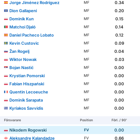
Jorge Jiménez Rodríguez
0.34
MF
Dion Gallapeni
0.20
MF
Dominik Kun
0.15
MF
Matchoi Djaló
0.14
MF
Daniel Pacheco Lobato
0.12
MF
Kevin Custovic
0.09
MF
Žan Rogelj
0.04
MF
Wiktor Nowak
0.03
MF
Bojan Nastić
0.00
MF
Krystian Pomorski
0.00
MF
Fabian Hiszpański
0.00
MF
Quentin Lecoeuche
0.00
MF
Dominik Sarapata
0.00
MF
Kyriakos Savvidis
0.00
MF
Försvarare
Position
Förl. / 90'
Nikodem Rogowski
0.00
FV
Aleksandre Kalandadze
0.66
FV