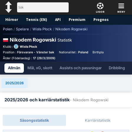
LIGOR
MENY
Hörnor
Tennis (EN)
API
Premium
Prognos
Polen
/
Spelare
/
Wisła Płock
/
Nikodem Rogowski
Nikodem Rogowski
Statistik
Klubb :
Wisła Płock
Position :
Försvarare - Vänster bak
Nationalitet :
Poland
Birthplace :
Poland - Polan
Ålder (Födelsedag) :
17 (29/3/2009)
Allmän
Mål, xG, skott
Assists och passningar
Dribbling
2025/2026
2025/2026 och karriärstatistik
- Nikodem Rogowski
Säsongsstatistik
Karriärstatistik