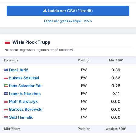
Ladda ner CSV (1 kredit)
Ladda ner gratis exempel CSV »
Wisła Płock Trupp
Nikodem Rogowskis lagkamrater på klubbnivå
Forwards
Position
Mål / 90'
Deni Jurić
0.39
FW
Łukasz Sekulski
0.36
FW
Ibán Salvador Edu
0.26
FW
Ioannis Niarchos
0.11
FW
Piotr Krawczyk
0.00
FW
Bartosz Borowski
0.00
FW
Saïd Hamulic
0.00
FW
Mittfältare
Position
Assists / 90'