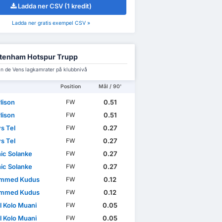
Ladda ner CSV (1 kredit)
Ladda ner gratis exempel CSV »
tenham Hotspur Trupp
n de Vens lagkamrater på klubbnivå
Position
Mål / 90'
lison
0.51
FW
lison
0.51
FW
s Tel
0.27
FW
s Tel
0.27
FW
ic Solanke
0.27
FW
ic Solanke
0.27
FW
mmed Kudus
0.12
FW
mmed Kudus
0.12
FW
l Kolo Muani
0.05
FW
l Kolo Muani
0.05
FW