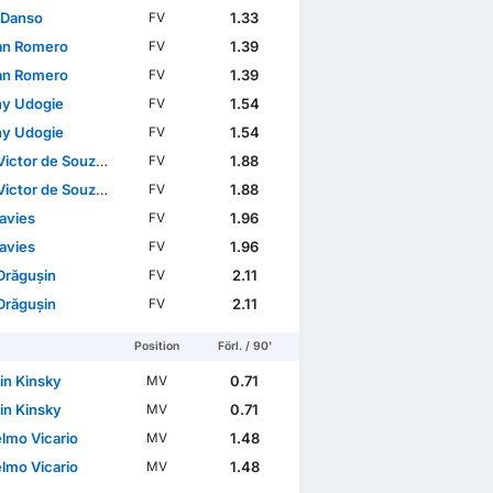
 Danso
1.33
FV
ian Romero
1.39
FV
ian Romero
1.39
FV
ny Udogie
1.54
FV
ny Udogie
1.54
FV
tor de Souza Menezes
1.88
FV
tor de Souza Menezes
1.88
FV
avies
1.96
FV
avies
1.96
FV
Drăgușin
2.11
FV
Drăgușin
2.11
FV
Position
Förl. / 90'
in Kinsky
0.71
MV
in Kinsky
0.71
MV
elmo Vicario
1.48
MV
elmo Vicario
1.48
MV