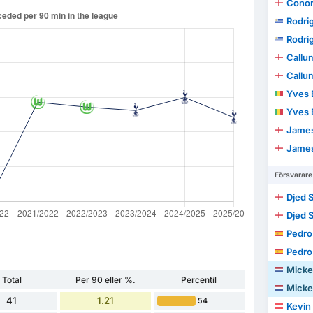
Conor
Rodri
Rodri
Callu
Callu
Yves 
Yves 
James
James
Försvarare
Djed 
Djed 
Pedro
Pedro
Micke
Total
Per 90 eller %.
Percentil
Micke
41
1.21
54
Kevin