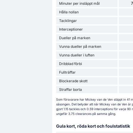
7
Minuter per insläppt mål
Hålla nollan
Tacklingar
Interceptioner
Dueller på marken
Vunna dueller på marken
Vunna dueller i luften
Dribblad förbi
Fullträffar
Blockerade skott
Straffar borta
Som försvarare har Mickey van de Ven släppt in 41 m
säsongen. Det betyder att när Mickey van de Ven är p
gjort 1.15 tackles och 0.59 interceptions för varje 9
ungefär 3.75 clearances på samma gång.
Gula kort, röda kort och foulstatistik