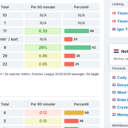
Ledning
Total
Per 90 minuter
Percentil
Thoma
10
N/A
N/A
Thoma
1
N/A
N/A
Igor 
11
0.33
86
min' / kort
N/A
29
9
26%
92
Net
29
0.86
38
Mickey van
22
0.65
35
Forwards
ort i 35 matcher hittills i Premier League 2025/2026 säsongen. De begår
Cody
Donye
Wout 
Brian
Total
Per 90 minuter
Percentil
Crysen
4
0.12
68
Memp
5
0.15
49
Mittfältare