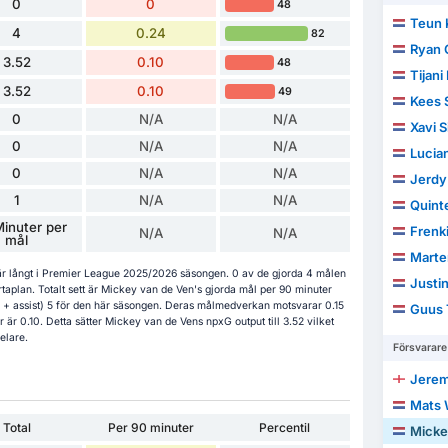
0
0
48
Teun 
4
0.24
82
Ryan 
3.52
0.10
48
Tijani
3.52
0.10
49
Kees 
0
N/A
N/A
Xavi 
0
N/A
N/A
Lucia
0
N/A
N/A
Jerdy
1
N/A
N/A
Quint
Minuter per
Frenk
N/A
N/A
mål
Marte
är långt i Premier League 2025/2026 säsongen. 0 av de gjorda 4 målen
Justin
plan. Totalt sett är Mickey van de Ven's gjorda mål per 90 minuter
 + assist) 5 för den här säsongen. Deras målmedverkan motsvarar 0.15
Guus 
är 0.10. Detta sätter Mickey van de Vens npxG output till 3.52 vilket
elare.
Försvarare
Jerem
Mats 
Total
Per 90 minuter
Percentil
Micke