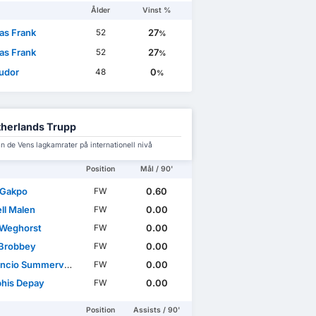
Ålder
Vinst %
s Frank
27
52
%
s Frank
27
52
%
Tudor
0
48
%
herlands Trupp
 de Vens lagkamrater på internationell nivå
Position
Mål / 90'
 Gakpo
0.60
FW
ll Malen
0.00
FW
Weghorst
0.00
FW
 Brobbey
0.00
FW
cio Summerville
0.00
FW
his Depay
0.00
FW
Position
Assists / 90'