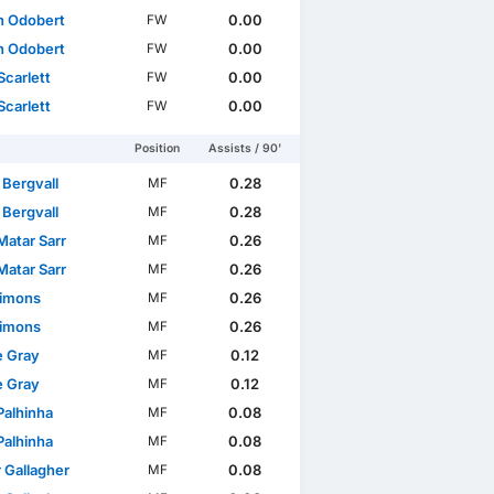
n Odobert
0.00
FW
n Odobert
0.00
FW
Scarlett
0.00
FW
Scarlett
0.00
FW
es
World Cup
WC Qualification Europe
Position
Assists / 90'
 Bergvall
0.28
MF
 Bergvall
0.28
MF
Matar Sarr
0.26
MF
Matar Sarr
0.26
MF
Simons
0.26
MF
Simons
0.26
MF
e Gray
0.12
MF
e Gray
0.12
MF
Palhinha
0.08
MF
Palhinha
0.08
MF
 Gallagher
0.08
MF