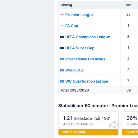
Tävling
MP
35
Premier League
1
FA Cup
8
UEFA Champions League
1
UEFA Super Cup
4
International Friendlies
3
World Cup
7
WC Qualification Europe
Total 2025/2026
59
Statistik per 90 minuter i Premier Le
1.21
26%
Inkastade mål / 90'
41 Mål i 35 Matcher
9 Hålln
54th Percentil
62nd P