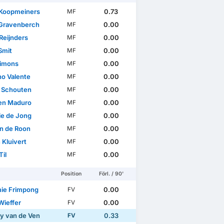
Koopmeiners
0.73
MF
Gravenberch
0.00
MF
 Reijnders
0.00
MF
Smit
0.00
MF
Simons
0.00
MF
no Valente
0.00
MF
 Schouten
0.00
MF
en Maduro
0.00
MF
ie de Jong
0.00
MF
n de Roon
0.00
MF
 Kluivert
0.00
MF
Til
0.00
MF
Position
Förl. / 90'
ie Frimpong
0.00
FV
Wieffer
0.00
FV
y van de Ven
0.33
FV