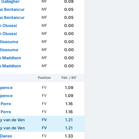
 Gallagher
0.08
MF
go Bentancur
0.05
MF
go Bentancur
0.05
MF
m Olusesi
0.00
MF
m Olusesi
0.00
MF
Bissouma
0.00
MF
Bissouma
0.00
MF
 Maddison
0.00
MF
 Maddison
0.00
MF
Position
Förl. / 90'
Spence
1.09
FV
Spence
1.09
FV
 Porro
1.16
FV
 Porro
1.16
FV
y van de Ven
1.21
FV
y van de Ven
1.21
FV
 Danso
1.33
FV