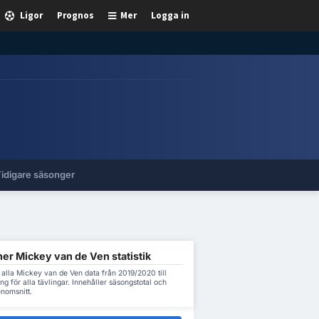
Ligor
Prognos
Mer
Logga in
idigare säsonger
er Mickey van de Ven statistik
alla Mickey van de Ven data från 2019/2020 till
g för alla tävlingar. Innehåller säsongstotal och
nomsnitt.