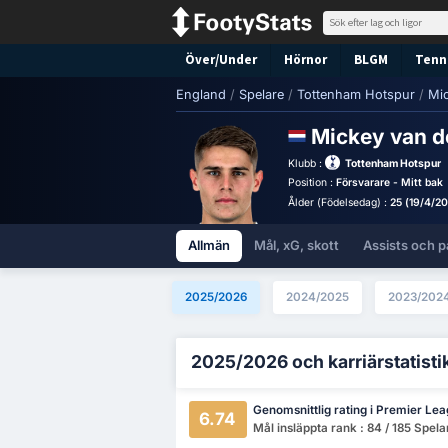
Över/Under
Hörnor
BLGM
Tenni
England
/
Spelare
/
Tottenham Hotspur
/
Mi
Mickey van 
Klubb :
Tottenham Hotspur
Position :
Försvarare - Mitt bak
Ålder (Födelsedag) :
25 (19/4/20
Allmän
Mål, xG, skott
Assists och p
2025/2026
2024/2025
2023/202
2025/2026 och karriärstatisti
Genomsnittlig rating i Premier Le
6.74
Mål insläppta rank : 84 / 185 Spela