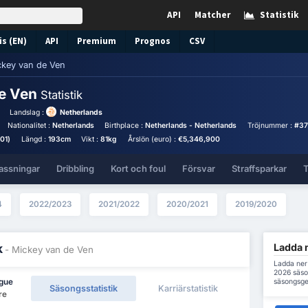
API
Matcher
Statistik
s (EN)
API
Premium
Prognos
CSV
ckey van de Ven
de Ven
Statistik
Landslag :
Netherlands
Nationalitet :
Netherlands
Birthplace :
Netherlands - Netherlands
Tröjnummer :
#37
01)
Längd :
193cm
Vikt :
81kg
Årslön (euro) :
€5,346,900
assningar
Dribbling
Kort och foul
Försvar
Straffsparkar
T
4
2022/2023
2021/2022
2020/2021
2019/2020
Ladda n
k
- Mickey van de Ven
Ladda ner 
2026 säson
säsongsge
ague
Säsongsstatistik
Karriärstatistik
re