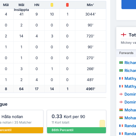
Mål
Mål
HN
Min'
Insläppta
4
41
9
10
1
3044'
0
2
0
0
0
90'
Tot
2
14
4
3
0
720'
Mickey va
1
1
0
0
0
90'
Forwards
0
1
0
0
0
270'
Richar
0
3
0
1
0
266'
Richar
Mathy
1
2
4
0
0
481'
Mathy
8
64
17
14
1
4961'
Domin
Domin
ague
Moha
0.33
Hålla nollan
Kort per 90
Moha
a nollan i 35 Matcher
11 Kort totalt
Randa
ercentil
86th Percentil
Randa