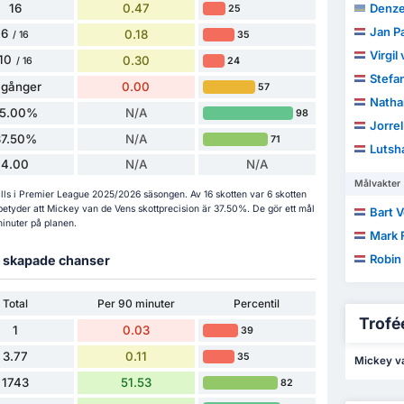
16
0.47
Denze
25
Jan P
6
0.18
35
/ 16
Virgil
10
0.30
24
/ 16
Stefan
 gånger
0.00
57
Natha
5.00%
N/A
98
Jorre
37.50%
N/A
71
Lutsh
4.00
N/A
N/A
Målvakter
tills i Premier League 2025/2026 säsongen. Av 16 skotten var 6 skotten
betyder att Mickey van de Vens skottprecision är 37.50%. De gör ett mål
Bart 
minuter på planen.
Mark 
Robin
ch skapade chanser
Total
Per 90 minuter
Percentil
Trofée
1
0.03
39
3.77
0.11
35
Mickey van
1743
51.53
82