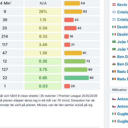
4 Min'
N/A
54
Kevin
9
26%
62
Crist
Crist
39
1.15
33
Desti
20
0.59
42
Desti
214
6.33
16
João Vic
117
3.46
21
João Vic
47
1.39
61
Ben D
12
0.35
73
Ben D
127
3.75
80
Radu 
22
0.65
85
Radu 
1
0.03
20
Målvakter
ål och hållit 9 clean sheets i 35 matcher i Premier League 2025/2026
Anton
å planen släpper deras lag in ett mål var 74 minut. Dessutom har de
0 minuter de varit på planen. Mickey van de Ven samlar också på sig
Anton
Gugli
Gugli