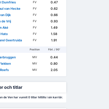
l Dumfries
0.47
FV
aul van Hecke
0.62
FV
 van Dijk
0.66
FV
 de Vrij
0.93
FV
n Aké
1.49
FV
l Hato
1.58
FV
arel Geertruida
1.91
FV
Position
Förl. / 90'
Verbruggen
0.44
MV
Flekken
0.80
MV
 Roefs
2.05
MV
r och titlar
 de Ven har vunnit 0 titlar hittills i sin karriär.