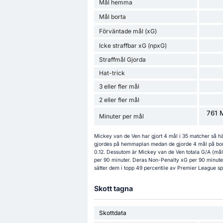
Mål hemma
Mål borta
Förväntade mål (xG)
Icke straffbar xG (npxG)
Straffmål Gjorda
Hat-trick
3 eller fler mål
2 eller fler mål
761 
Minuter per mål
Mickey van de Ven har gjort 4 mål i 35 matcher så h
gjordes på hemmaplan medan de gjorde 4 mål på borta
0.12. Dessutom är Mickey van de Ven totala G/A (mål
per 90 minuter. Deras Non-Penalty xG per 90 minuter 
sätter dem i topp 49 percentile av Premier League sp
Skott tagna
Skottdata