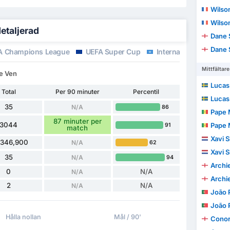
Wilso
Wilso
detaljerad
Dane 
Dane 
 Champions League
UEFA Super Cup
International Friendli
Mittfältare
de Ven
Lucas
Total
Per 90 minuter
Percentil
Lucas
35
N/A
86
Pape 
87 minuter per
3044
Pape 
91
match
Xavi 
,346,900
N/A
62
Xavi 
35
N/A
94
Archi
0
N/A
N/A
Archi
2
N/A
N/A
João 
João 
Hålla nollan
Mål / 90'
Conor