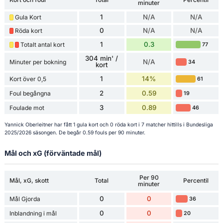
minuter
1
N/A
N/A
Gula Kort
0
N/A
N/A
Röda kort
1
0.3
Totalt antal kort
77
304 min' /
N/A
Minuter per bokning
34
kort
1
14%
Kort över 0,5
61
2
0.59
Foul begångna
19
3
0.89
Foulade mot
46
Yannick Oberleitner har fått 1 gula kort och 0 röda kort i 7 matcher hittills i Bundesliga
2025/2026 säsongen. De begår 0.59 fouls per 90 minuter.
Mål och xG (förväntade mål)
Per 90
Mål, xG, skott
Total
Percentil
minuter
0
0
Mål Gjorda
36
0
0
Inblandning i mål
20