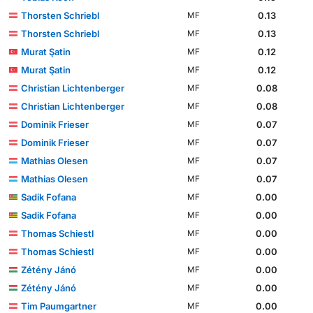
Thorsten Schriebl
0.13
MF
Thorsten Schriebl
0.13
MF
Murat Şatin
0.12
MF
Murat Şatin
0.12
MF
Christian Lichtenberger
0.08
MF
Christian Lichtenberger
0.08
MF
Dominik Frieser
0.07
MF
Dominik Frieser
0.07
MF
Mathias Olesen
0.07
MF
Mathias Olesen
0.07
MF
Sadik Fofana
0.00
MF
Sadik Fofana
0.00
MF
Thomas Schiestl
0.00
MF
Thomas Schiestl
0.00
MF
Zétény Jánó
0.00
MF
Zétény Jánó
0.00
MF
Tim Paumgartner
0.00
MF