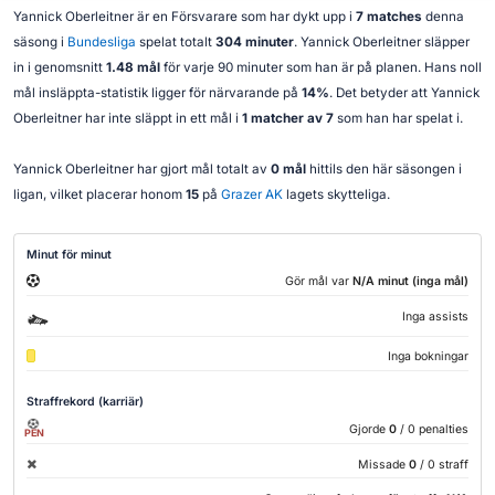
Yannick Oberleitner är en Försvarare som har dykt upp i
7 matches
denna
säsong i
Bundesliga
spelat totalt
304 minuter
. Yannick Oberleitner släpper
in i genomsnitt
1.48 mål
för varje 90 minuter som han är på planen. Hans noll
mål insläppta-statistik ligger för närvarande på
14%
. Det betyder att Yannick
Oberleitner har inte släppt in ett mål i
1 matcher av 7
som han har spelat i.
Yannick Oberleitner har gjort mål totalt av
0 mål
hittils den här säsongen i
ligan, vilket placerar honom
15
på
Grazer AK
lagets skytteliga.
Minut för minut
Gör mål var
N/A minut (inga mål)
Inga assists
Inga bokningar
Straffrekord (karriär)
Gjorde
0
/ 0 penalties
PEN
Missade
0
/ 0 straff