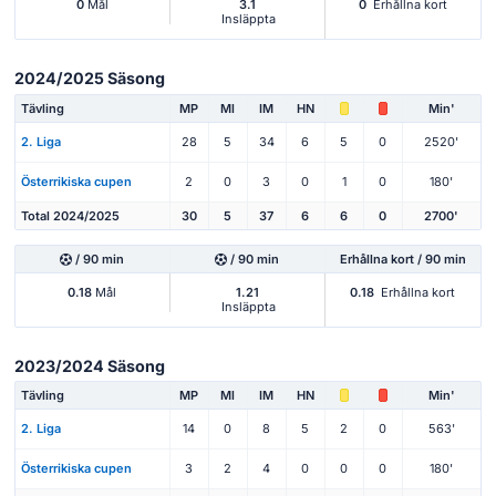
0
Mål
3.1
0
Erhållna kort
Insläppta
2024/2025 Säsong
Tävling
MP
Ml
IM
HN
Min'
2. Liga
28
5
34
6
5
0
2520'
Österrikiska cupen
2
0
3
0
1
0
180'
Total 2024/2025
30
5
37
6
6
0
2700'
/ 90 min
/ 90 min
Erhållna kort / 90 min
0.18
Mål
1.21
0.18
Erhållna kort
Insläppta
2023/2024 Säsong
Tävling
MP
Ml
IM
HN
Min'
2. Liga
14
0
8
5
2
0
563'
Österrikiska cupen
3
2
4
0
0
0
180'