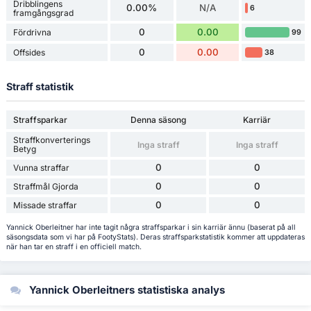
Dribblingens
0.00%
N/A
6
framgångsgrad
0
0.00
Fördrivna
99
0
0.00
Offsides
38
Straff statistik
Straffsparkar
Denna säsong
Karriär
Straffkonverterings
Inga straff
Inga straff
Betyg
0
0
Vunna straffar
0
0
Straffmål Gjorda
0
0
Missade straffar
Yannick Oberleitner har inte tagit några straffsparkar i sin karriär ännu (baserat på all
säsongsdata som vi har på FootyStats). Deras straffsparkstatistik kommer att uppdateras
när han tar en straff i en officiell match.
Yannick Oberleitners statistiska analys