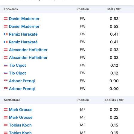
Forwards
Position
Mål / 90'
Daniel Maderner
0.53
FW
Daniel Maderner
0.53
FW
Ramiz Harakaté
0.41
FW
Ramiz Harakaté
0.41
FW
Alexander Hofleitner
0.33
FW
Alexander Hofleitner
0.33
FW
Tio Cipot
0.12
FW
Tio Cipot
0.12
FW
Arbnor Prenqi
0.00
FW
Arbnor Prenqi
0.00
FW
Mittfältare
Position
Assists / 90'
Mark Grosse
0.22
MF
Mark Grosse
0.22
MF
Tobias Koch
0.15
MF
Tobias Koch
0.15
MF