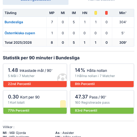
Tävling
MP
Ml
IM
HN
Min'
Bundesliga
7
0
5
1
1
0
304'
Österrikiska cupen
1
0
0
0
0
0
5'
Total 2025/2026
8
0
5
1
1
0
309'
Statistik per 90 minuter i Bundesliga
1.48
14%
Inkastade mål / 90'
Hålla nollan
5 Mål i 7 Matcher
1 Hållna nollan i 7 Matcher
22nd Percentil
8th Percentil
0.30
47.37
Kort per 90
Pass / 90'
1 Kort totalt
160 Registrerade pass
77th Percentil
83rd Percentil
Villkor :
Ml
: Mål Gjorda
As
: Assister