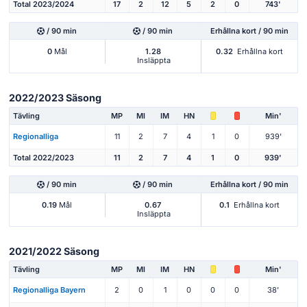
Total 2023/2024
17
2
12
5
2
0
743'
/ 90 min
/ 90 min
Erhållna kort / 90 min
0
Mål
1.28
0.32
Erhållna kort
Insläppta
2022/2023 Säsong
Tävling
MP
Ml
IM
HN
Min'
Regionalliga
11
2
7
4
1
0
939'
Total 2022/2023
11
2
7
4
1
0
939'
/ 90 min
/ 90 min
Erhållna kort / 90 min
0.19
Mål
0.67
0.1
Erhållna kort
Insläppta
2021/2022 Säsong
Tävling
MP
Ml
IM
HN
Min'
Regionalliga Bayern
2
0
1
0
0
0
38'