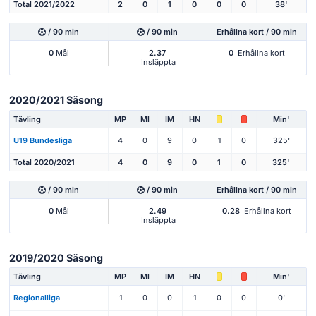
Total 2021/2022
2
0
1
0
0
0
38'
/ 90 min
/ 90 min
Erhållna kort / 90 min
0
Mål
2.37
0
Erhållna kort
Insläppta
2020/2021 Säsong
Tävling
MP
Ml
IM
HN
Min'
U19 Bundesliga
4
0
9
0
1
0
325'
Total 2020/2021
4
0
9
0
1
0
325'
/ 90 min
/ 90 min
Erhållna kort / 90 min
0
Mål
2.49
0.28
Erhållna kort
Insläppta
2019/2020 Säsong
Tävling
MP
Ml
IM
HN
Min'
Regionalliga
1
0
0
1
0
0
0'