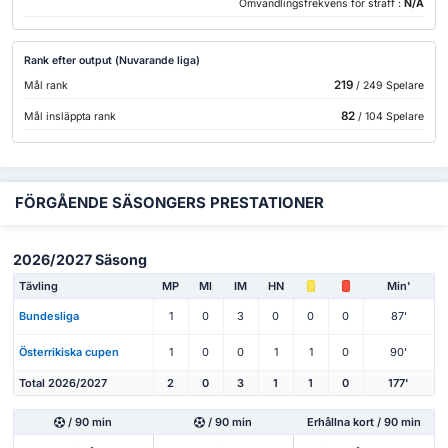
Omvandlingsfrekvens för straff :
N/A
Rank efter output (Nuvarande liga)
219
Mål rank
/ 249 Spelare
82
Mål insläppta rank
/ 104 Spelare
FÖRGÅENDE SÄSONGERS PRESTATIONER
2026/2027 Säsong
Tävling
MP
Ml
IM
HN
Min'
Bundesliga
1
0
3
0
0
0
87'
Österrikiska cupen
1
0
0
1
1
0
90'
Total 2026/2027
2
0
3
1
1
0
177'
/ 90 min
/ 90 min
Erhållna kort / 90 min