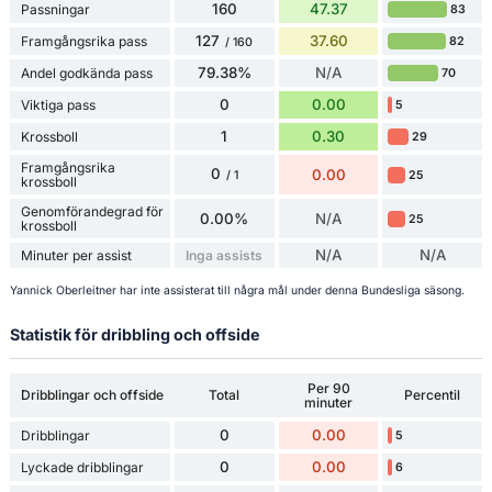
160
47.37
Passningar
83
127
37.60
Framgångsrika pass
82
/ 160
79.38%
N/A
Andel godkända pass
70
0
0.00
Viktiga pass
5
1
0.30
Krossboll
29
Framgångsrika
0
0.00
25
/ 1
krossboll
Genomförandegrad för
0.00%
N/A
25
krossboll
N/A
N/A
Minuter per assist
Inga assists
Yannick Oberleitner har inte assisterat till några mål under denna Bundesliga säsong.
Statistik för dribbling och offside
Per 90
Dribblingar och offside
Total
Percentil
minuter
0
0.00
Dribblingar
5
0
0.00
Lyckade dribblingar
6