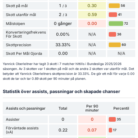
1
0.30
Skott på mål
56
/ 3
2
0.59
Skott utanför mål
41
/ 3
0 gånger
0.00
Målstolpen
72
Konverteringsfrekvens
0.00%
N/A
36
För Skott
33.33%
N/A
Skottprecision
60
0.00
N/A
N/A
Skott Per Mål Gjorda
Yannick Oberleitner har tagit 3 skott i 7 matcher hittills i Bundesliga 2025/2026
säsongen. Av 3 skotten var 1 skotten på mål och de andra 2 skotten var utanför mål. Det
betyder att Yannick Oberleitners skottprecision är 33.33%. De gör ett mål för varje 0.00
skott de tar och tar 0.89 skott per 90 minuter på planen.
Statistik över assists, passningar och skapade chanser
Per 90
Assists och passningar
Total
Percentil
minuter
0
0
Assister
35
Förväntade assists
0.22
0.07
17
(xA)