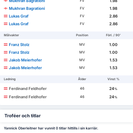
Mukhran Bagrationi
1.98
FV
Mukhran Bagrationi
1.98
FV
Lukas Graf
2.86
FV
Lukas Graf
2.86
FV
Målvakter
Position
Förl. / 90'
Franz Stolz
1.00
MV
Franz Stolz
1.00
MV
Jakob Meierhofer
1.53
MV
Jakob Meierhofer
1.53
MV
Ledning
Ålder
Vinst %
Ferdinand Feldhofer
24
46
%
Ferdinand Feldhofer
24
46
%
Troféer och titlar
Yannick Oberleitner har vunnit 0 titlar hittills i sin karriär.