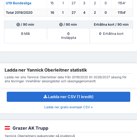
U19 Bundesliga
15
1
27
3
2
0
1154'
Total 2019/2020
16
1
27
4
2
0
1154'
/ 90 min
/ 90 min
Erhållna kort / 90 min
0
Mål
0
0
Erhållna kort
Insläppta
Ladda ner Yannick Oberleitner statistik
Ladda ner alla Yannick Oberleitner data från 2019/2020 till 2026/2027 säsong för
alla tävlingar. Innehåller säsongstotal och säsongsgenomsnitt.
Ladda ner CSV (1 kredit)
Ladda ner gratis exempel CSV »
Grazer AK Trupp
Yannick Oberleitners lagkamrater på klubbnivå