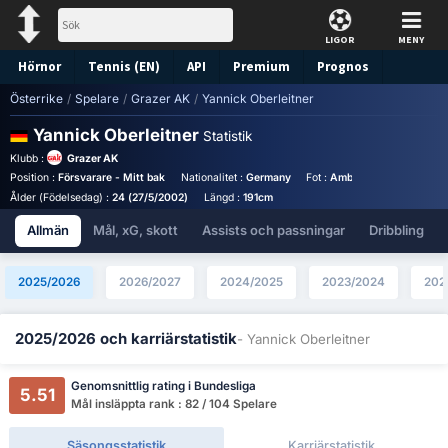
LIGOR
MENY
Hörnor
Tennis (EN)
API
Premium
Prognos
Österrike
/
Spelare
/
Grazer AK
/
Yannick Oberleitner
Yannick Oberleitner
Statistik
Klubb :
Grazer AK
Position :
Försvarare - Mitt bak
Nationalitet :
Germany
Fot :
Ambidextriös
Tröjnu
Ålder (Födelsedag) :
24 (27/5/2002)
Längd :
191cm
Allmän
Mål, xG, skott
Assists och passningar
Dribbling
2025/2026
2026/2027
2024/2025
2023/2024
202
2025/2026 och karriärstatistik
- Yannick Oberleitner
Genomsnittlig rating i Bundesliga
5.51
Mål insläppta rank : 82 / 104 Spelare
Säsongsstatistik
Karriärstatistik