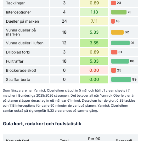
3
0.89
Tacklingar
23
4
1.18
Interceptioner
75
24
7.11
Dueller på marken
18
Vunna dueller på
18
5.33
62
marken
12
3.55
Vunna dueller i luften
91
3
0.89
Dribblad förbi
31
18
5.33
Fullträffar
88
0
0.00
Blockerade skott
25
0
0.00
Straffar borta
99
Som försvarare har Yannick Oberleitner släppt in 5 mål och hållit 1 clean sheets i 7
matcher i Bundesliga 2025/2026 säsongen. Det betyder att när Yannick Oberleitner är
på planen släpper deras lag in ett mål var 61 minut. Dessutom har de gjort 0.89 tackles
och 1.18 interceptions för varje 90 minuter de varit på planen. Yannick Oberleitner
samlar också på sig ungefär 5.33 clearances på samma gång.
Gula kort, röda kort och foulstatistik
Per 90
Kort och foul
Total
Percentil