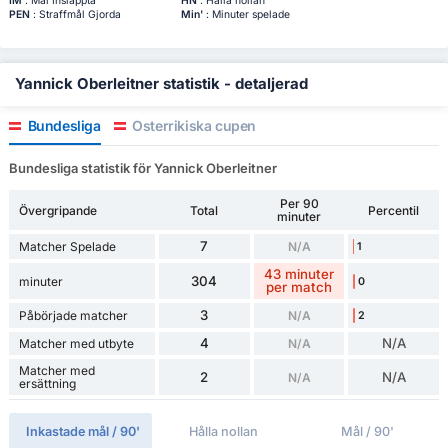
IM
: Mål Insläppta
HN
: Hålla nollan
PEN
: Straffmål Gjorda
Min'
: Minuter spelade
Yannick Oberleitner statistik - detaljerad
Bundesliga
Österrikiska cupen
Bundesliga statistik för Yannick Oberleitner
Per 90
Övergripande
Total
Percentil
minuter
7
Matcher Spelade
N/A
1
43 minuter
304
minuter
0
per match
3
Påbörjade matcher
N/A
2
4
N/A
Matcher med utbyte
N/A
Matcher med
2
N/A
N/A
ersättning
Inkastade mål / 90'
Hålla nollan
Mål / 90'