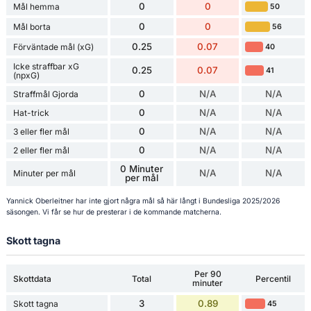
0
0
Mål hemma
50
0
0
Mål borta
56
0.25
0.07
Förväntade mål (xG)
40
Icke straffbar xG
0.25
0.07
41
(npxG)
0
N/A
N/A
Straffmål Gjorda
0
N/A
N/A
Hat-trick
0
N/A
N/A
3 eller fler mål
0
N/A
N/A
2 eller fler mål
0 Minuter
N/A
N/A
Minuter per mål
per mål
Yannick Oberleitner har inte gjort några mål så här långt i Bundesliga 2025/2026
säsongen. Vi får se hur de presterar i de kommande matcherna.
Skott tagna
Per 90
Skottdata
Total
Percentil
minuter
3
0.89
Skott tagna
45